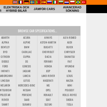
ELEKTRISKA OCH
AVANCERAD
JÄMFÖR CARS
R
HYBRID BILAR
SÖKNING
BROWSE CAR SPECIFICATIONS...
ABARTH
ACURA
AIWAYS
ALFA-ROMEO
ALPINA
ALPINE
ASTON-MARTIN
AUDI
BENTLEY
BMW
BUGATTI
BUICK
BYD
CADILLAC
CHEVROLET
CHRYSLER
CITROEN
CUPRA
DACIA
DAIHATSU
DODGE
DS
FERRARI
FIAT
FORD
GENESIS
HONDA
HYUNDAI
INFINITI
JAGUAR
JEEP
KIA
AMBORGHINI
LANCIA
LAND-ROVER
LEXUS
LINCOLN
LOTUS
MASERATI
MAZDA
MCLAREN
MERCEDES-BENZ
MG
MINI
MITSUBISHI
NISSAN
OPEL
PEUGEOT
POLESTAR
PORSCHE
RENAULT
ROLLS-ROYCE
ROVER
SAAB
SEAT
SKODA
SMART
SUBARU
SUZUKI
TESLA