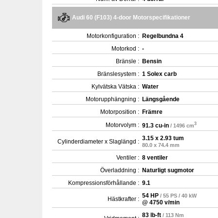
Audi 60 (F103) 4-door Motorspecifikationer
Motorkonfiguration :
Regelbundna 4
Motorkod :
-
Bränsle :
Bensin
Bränslesystem :
1 Solex carb
Kylvätska Vätska :
Water
Motorupphängning :
Längsgående
Motorposition :
Främre
3
Motorvolym :
91.3 cu-in
/ 1496 cm
3.15 x 2.93 tum
Cylinderdiameter x Slaglängd :
80.0 x 74.4 mm
Ventiler :
8 ventiler
Överladdning :
Naturligt sugmotor
Kompressionsförhållande :
9.1
54 HP
/ 55 PS / 40 kW
Hästkrafter :
@ 4750 v/min
83 lb-ft
/ 113 Nm