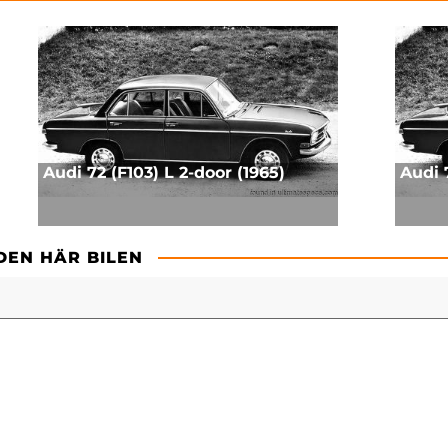
Audi 72 (F103) L 2-door (1965)
Audi 
DEN HÄR BILEN