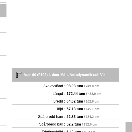
Audi 60 (F103) 4-door Mått, Aerodynamik och Vikt
Axelavstånd :
98.03 tum
/ 249.0 cm
Längd :
172.44 tum
/ 438.0 cm
Bredd :
64.02 tum
/ 162.6 cm
Höjd :
57.13 tum
/ 145.1 cm
Spårbredd fram :
52.83 tum
/ 134.2 cm
Spårbredd bak :
52.2 tum
/ 132.6 cm