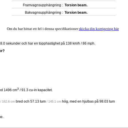
Framvagnsupphängning :
Torsion beam.
Bakvagnsupphängning :
Torsion beam.
Om du har hittat ett fel i denna specifikationer
skicka din korrigering här
å 18.0 sekunder och har en topphastighet på 138 km/h / 86 mph.
or?
3
med 1496 cm
/ 91.3 cu-in kapacitet.
bred och
57.13 tum
hög, med en hjulbas på
98.03 tum
/ 162.6 cm
/ 145.1 cm
e.