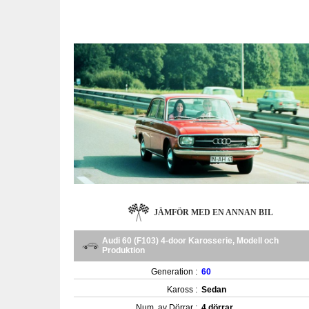
JÄMFÖR MED EN ANNAN BIL
Audi 60 (F103) 4-door Karosserie, Modell och
Produktion
Generation :
60
Kaross :
Sedan
Num. av Dörrar :
4 dörrar