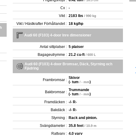
Frigångshöjd :
6.42 tum
/ 16.3 cm
Cx :
-
Vikt :
2183 lbs
/ 990 kg
Vikt / Hästkrafter Förhållandet :
18 kg/hp
ch
Audi 60 (F103) 4-door Inre dimensioner
Antal sittplatser :
5 platser
Bagageutrymme :
21.2 cu-ft
/ 600 L
Audi 60 (F103) 4-door Bromsar, Däck, Styrning och
Fjädring
Skivor
Frambromsar :
(
- tum
)
/ - mm
Trummande
Bakbromsar :
(
- tum
)
/ - mm
Framdäcken :
-/- R-
Bakdäck :
-/- R-
Styrning :
Rack and pinion.
Svängdiameter :
35.8 feet
/ 10.9 m
Rattvarv :
4.0 varv