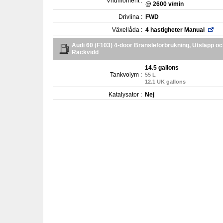
Vridmoment :
@ 2600 v/min
Drivlina :
FWD
Växellåda :
4 hastigheter Manual
Audi 60 (F103) 4-door Bränsleförbrukning, Utsläpp o
Räckvidd
14.5 gallons
Tankvolym :
55 L
12.1 UK gallons
Katalysator :
Nej