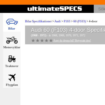
Bilar Specifikationer
>
Audi
>
F103
>
60 (F103)
> 4-door
Bilar
Audi 60 (F103) 4-door
Specifi
(1968 - 1972)
- år 1968, 1969, 1970, 1971, 1972
★★★★★
★★★★★
Äger du denna bil? Betygsätt den!
Motorcyklar
Traktorer
Flygplan