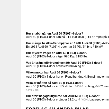
Hur snabbt går en Audi 60 (F103) 4-door?
Audi 60 (F103) 4-door kan nå 0 till 100 km/h (0 till 62 mph) p
Hur många hästkrafter (hp) har en 1968 Audi 60 (F103) 4-do
En 1968 Audi 60 (F103) 4-door har 55 PS / 54 bhp / 40 kW.
Hur mycket väger en Audi 60 (F103) 4-door?
Audi 60 (F103) 4-door väger 990 Kg / 2183 lbs.
Vad är bränsleförbrukningen för Audi 60 (F103) 4-door?
Audi 60 (F103) 4-door bränsleförbrukning är .
Vilken motor har Audi 60 (F103) 4-door?
Audi 60 (F103) 4-door har en Regelbundna 4, Bensin motor 
Vilka är måtten på Audi 60 (F103) 4-door?
Audi 60 (F103) 4-door är
172.44 tum
lång,
64.02 tum
/ 438.0 cm
.
/ 249.0 cm
Hur stort bagageutrymme har Audi 60 (F103) 4-door?
Audi 60 (F103) 4-door erbjuder
21.2 cu-ft
bagageutrymm
/ 600 L
FÖRSLAG AV ANDRA BILAR