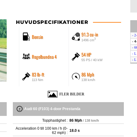
HUVUDSPECIFIKATIONER
91.3 cu-in
Bensin
- 2
3
1496 cm
- 4
- 6
54 HP
- L
Regelbundna 4
- L
55 PS / 40 kW
83 lb-ft
86 Mph
113 Nm
138 km/h
FLER BILDER
Audi 60 (F103) 4-door Prestanda
Topphastighet :
86 Mph
/ 138 km/h
Acceleration 0 till 100 km / h (0-
18.0 s
62 mph) :