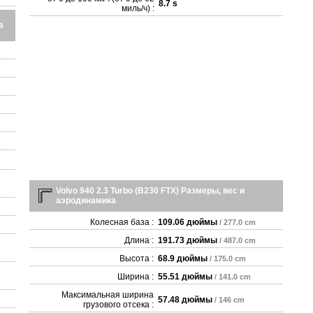
8.7 s
миль/ч) :
a
Volvo 940 2.3 Turbo (B230 FTX) Размеры, вес и
аэродинамика
Колесная база :
109.06 дюймы
/ 277.0 cm
Длина :
191.73 дюймы
/ 487.0 cm
Высота :
68.9 дюймы
/ 175.0 cm
Ширина :
55.51 дюймы
/ 141.0 cm
Максимальная ширина
57.48 дюймы
/ 146 cm
грузового отсека :