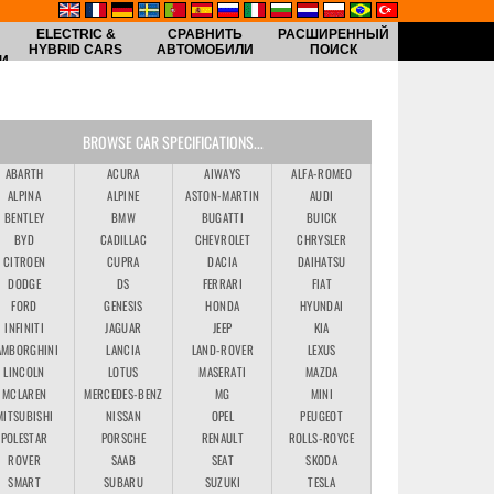
ELECTRIC &
СРАВНИТЬ
РАСШИРЕННЫЙ
HYBRID CARS
АВТОМОБИЛИ
ПОИСК
И
BROWSE CAR SPECIFICATIONS...
ABARTH
ACURA
AIWAYS
ALFA-ROMEO
ALPINA
ALPINE
ASTON-MARTIN
AUDI
BENTLEY
BMW
BUGATTI
BUICK
BYD
CADILLAC
CHEVROLET
CHRYSLER
CITROEN
CUPRA
DACIA
DAIHATSU
DODGE
DS
FERRARI
FIAT
FORD
GENESIS
HONDA
HYUNDAI
INFINITI
JAGUAR
JEEP
KIA
AMBORGHINI
LANCIA
LAND-ROVER
LEXUS
LINCOLN
LOTUS
MASERATI
MAZDA
MCLAREN
MERCEDES-BENZ
MG
MINI
MITSUBISHI
NISSAN
OPEL
PEUGEOT
POLESTAR
PORSCHE
RENAULT
ROLLS-ROYCE
ROVER
SAAB
SEAT
SKODA
SMART
SUBARU
SUZUKI
TESLA