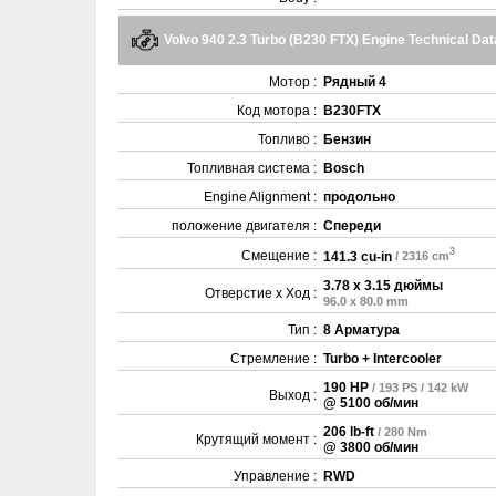
Volvo 940 2.3 Turbo (B230 FTX) Engine Technical Dat
Мотор :
Рядный 4
Код мотора :
B230FTX
Топливо :
Бензин
Топливная система :
Bosch
Engine Alignment :
продольно
положение двигателя :
Спереди
3
Смещение :
141.3 cu-in
/ 2316 cm
3.78 x 3.15 дюймы
Отверстие x Ход :
96.0 x 80.0 mm
Тип :
8 Арматура
Стремление :
Turbo + Intercooler
190 HP
/ 193 PS / 142 kW
Выход :
@ 5100 об/мин
206 lb-ft
/ 280 Nm
Крутящий момент :
@ 3800 об/мин
Управление :
RWD