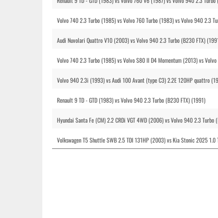
Renault 9 TD - GTD (1983) vs Volvo 760 V6 (1987) vs Volvo 940 2.3 Turbo
Volvo 740 2.3 Turbo (1985) vs Volvo 760 Turbo (1983) vs Volvo 940 2.3 T
Audi Nuvolari Quattro V10 (2003) vs Volvo 940 2.3 Turbo (B230 FTX) (199
Volvo 740 2.3 Turbo (1985) vs Volvo S80 II D4 Momentum (2013) vs Volvo
Volvo 940 2.3i (1993) vs Audi 100 Avant (type C3) 2.2E 120HP quattro (1
Renault 9 TD - GTD (1983) vs Volvo 940 2.3 Turbo (B230 FTX) (1991)
Hyundai Santa Fe (CM) 2.2 CRDi VGT 4WD (2006) vs Volvo 940 2.3 Turbo 
Volkswagen T5 Shuttle SWB 2.5 TDI 131HP (2003) vs Kia Stonic 2025 1.0 