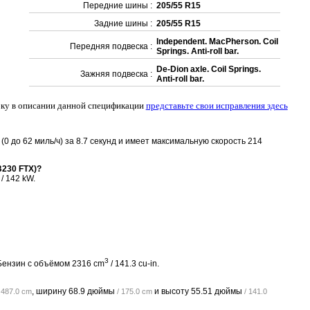
Передние шины :
205/55 R15
Задние шины :
205/55 R15
Independent. MacPherson. Coil
Передняя подвеска :
Springs. Anti-roll bar.
De-Dion axle. Coil Springs.
Зажняя подвеска :
Anti-roll bar.
ку в описании данной спецификации
представьте свои исправления здесь
ч (0 до 62 миль/ч) за 8.7 секунд и имеет максимальную скорость 214
B230 FTX)?
/ 142 kW.
3
 Бензин с объёмом 2316 cm
/ 141.3 cu-in.
, ширину
68.9 дюймы
и высоту
55.51 дюймы
/ 487.0 cm
/ 175.0 cm
/ 141.0