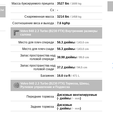
Масса буксируемого прицепа :
3527 lbs
/ 1600 kg
осы
Cx :
-
Снаряженная масса :
3214 lbs
/ 1458 kg
Соотношение веса и выхода :
7.6 kg/hp
Volvo 940 2.3 Turbo (B230 FTX) Внутренние размеры
салона
Место для плеч спереди :
56.3 дюймы
/ 143.0 cm
Место для плеч сзади :
56.3 дюймы
/ 143.0 cm
Запас пространства над
38.98 дюймы
/ 99.0 cm
головой спереди :
Запас пространства над
37.2 дюймы
/ 94.5 cm
головой сзади :
Багажник :
16.6 cu-ft
/ 471 L
Volvo 940 2.3 Turbo (B230 FTX) Тормоза, Шины,
Рулевое управление и Подвеска
Дисковые вентилируемые
Передние тормоза :
(
- дюймы
)
/ - mm
Дисковые
Задние тормоза :
(
- дюймы
)
/ - mm