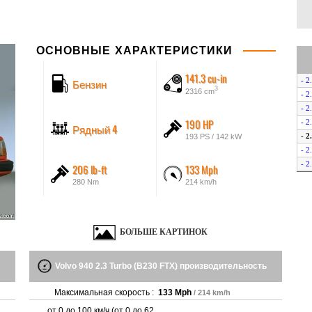
ОСНОВНЫЕ ХАРАКТЕРИСТИКИ
141.3 cu-in
Бензин
- 2
3
2316 cm
- 2
- 2
190 HP
- 2
Рядный 4
- 2
193 PS / 142 kW
- 2
- 2
206 lb-ft
133 Mph
- 2
280 Nm
214 km/h
- D
- T
- T
БОЛЬШЕ КАРТИНОК
Volvo 940 2.3 Turbo (B230 FTX) производительность
Максимальная скорость :
133 Mph
/ 214 km/h
от 0 до 100 км/ч (от 0 до 62