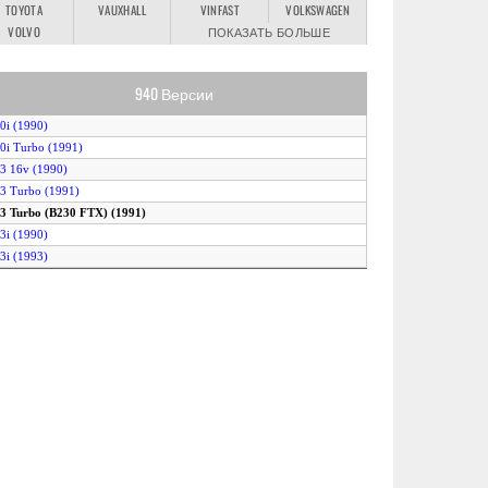
TOYOTA
VAUXHALL
VINFAST
VOLKSWAGEN
VOLVO
ПОКАЗАТЬ БОЛЬШЕ
940 Версии
.0i (1990)
.0i Turbo (1991)
.3 16v (1990)
.3 Turbo (1991)
.3 Turbo (B230 FTX) (1991)
.3i (1990)
.3i (1993)
.3i Turbo LP (1995)
iesel (1992)
urbo Diesel (1990)
urbo Diesel IC (1990)