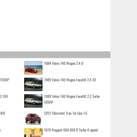
1984 Volvo 740 Wagon 2.4 D
o 155HP
1989 Volvo 740 Wagon Facelift 2.4 TD
.3 16V
1989 Volvo 740 Wagon Facelift 2.3 Turbo
165HP
 AWD
2012 Chevrolet Trax 1st Gen 1.6
o
1979 Peugeot 604 604 D Turbo 4-speed