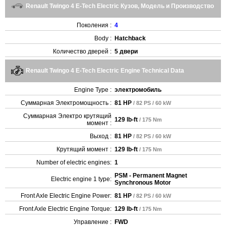
Renault Twingo 4 E-Tech Electric Кузов, Модель и Производство
Поколения :
4
Body :
Hatchback
Количество дверей :
5 двери
Renault Twingo 4 E-Tech Electric Engine Technical Data
Engine Type :
электромобиль
Суммарная Электромощность :
81 HP
/ 82 PS / 60 kW
Суммарная Электро крутящий
129 lb-ft
/ 175 Nm
момент :
Выход :
81 HP
/ 82 PS / 60 kW
Крутящий момент :
129 lb-ft
/ 175 Nm
Number of electric engines:
1
PSM - Permanent Magnet
Electric engine 1 type:
Synchronous Motor
Front Axle Electric Engine Power:
81 HP
/ 82 PS / 60 kW
Front Axle Electric Engine Torque:
129 lb-ft
/ 175 Nm
Управление :
FWD