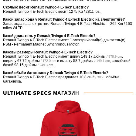
Сколько весит Renault Twingo 4 E-Tech Electric?
Renault Twingo 4 E-Tech Electric весит 1275 Kg / 2811 lbs.
Какой запас хода у Renault Twingo 4 E-Tech Electric на электротяге?
Запас хода на электротяге Renault Twingo 4 E-Tech Electric — 262 Km / 163
miles WLTP.
Какой двигатель у Renault Twingo 4 E-Tech Electric?
Renault Twingo 4 E-Tech Electric имеет 1 электрический(е) двигатель(и)
PSM - Permanent Magnet Synchronous Motor.
Каковы размеры Renault Twingo 4 E-Tech Electric?
Renault Twingo 4 E-Tech Electric имеет длину
149.17 дюймы
,
/ 378.9 cm
ширину
67.72 дюймы
и высоту
58.7 дюймы
, с колёсной
/ 172.0 cm
/ 149.1 cm
базой
98.15 дюймы
.
/ 249.3 cm
Какой объём багажника у Renault Twingo 4 E-Tech Electric?
Renault Twingo 4 E-Tech Electric предлагает
10.8 cu-ft
объёма
/ 305 L
багажника.
ULTIMATE SPECS МАГАЗИН