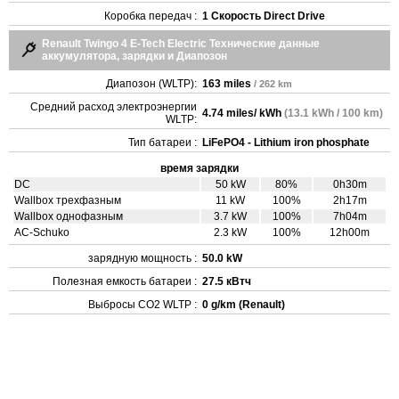
Коробка передач :
1 Скорость Direct Drive
Renault Twingo 4 E-Tech Electric Технические данные
аккумулятора, зарядки и Диапозон
Диапозон (WLTP):
163 miles
/ 262 km
Средний расход электроэнергии
4.74 miles/ kWh
(13.1 kWh / 100 km)
WLTP:
Тип батареи :
LiFePO4 - Lithium iron phosphate
время зарядки
DC
50 kW
80%
0h30m
Wallbox трехфазным
11 kW
100%
2h17m
Wallbox однофазным
3.7 kW
100%
7h04m
AC-Schuko
2.3 kW
100%
12h00m
зарядную мощность :
50.0 kW
Полезная емкость батареи :
27.5 кВтч
Выбросы CO2 WLTP :
0 g/km (Renault)