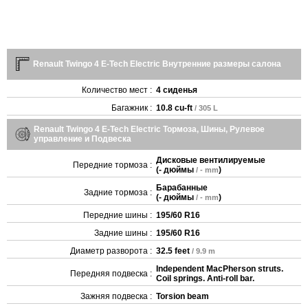
Renault Twingo 4 E-Tech Electric Внутренние размеры салона
Количество мест :
4 сиденья
Багажник :
10.8 cu-ft
/ 305 L
Renault Twingo 4 E-Tech Electric Тормоза, Шины, Рулевое
управление и Подвеска
Дисковые вентилируемые
Передние тормоза :
(
- дюймы
)
/ - mm
Барабанные
Задние тормоза :
(
- дюймы
)
/ - mm
Передние шины :
195/60 R16
Задние шины :
195/60 R16
Диаметр разворота :
32.5 feet
/ 9.9 m
Independent MacPherson struts.
Передняя подвеска :
Coil springs. Anti-roll bar.
Зажняя подвеска :
Torsion beam