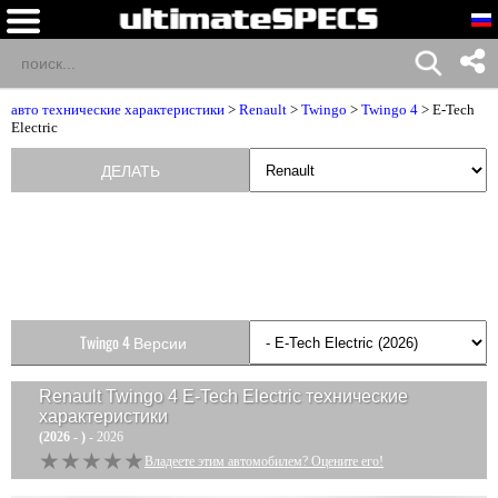
авто технические характеристики
>
Renault
>
Twingo
>
Twingo 4
> E-Tech
Electric
ДЕЛАТЬ
Twingo 4 Версии
Renault Twingo 4 E-Tech Electric
технические
характеристики
(2026 - )
- 2026
★★★★★
★★★★★
Владеете этим автомобилем? Оцените его!