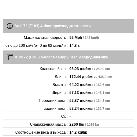
Audi 72 (F103) 4-door производительность
Максимальная скорость :
92 Mph
/ 148 km/h
от 0 до 100 км/ч (от 0 до 62 миль/ч) :
14.8 s
Audi 72 (F103) 4-door Размеры, вес и аэродинамика
Колесная база :
98.03 дюймы
/ 249.0 cm
Длина :
172.44 дюймы
/ 438.0 cm
Высота :
64.02 дюймы
/ 162.6 cm
Ширина :
57.13 дюймы
/ 145.1 cm
Передний мост :
52.87 дюймы
/ 134.3 cm
задний мост :
52.24 дюймы
/ 132.7 cm
Cx :
-
Снаряженная масса :
2260 lbs
/ 1025 kg
Соотношение веса и выхода :
14.2 kg/hp