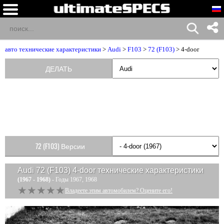
авто технические характеристики
>
Audi
>
F103
>
72 (F103)
> 4-door
ДЕЛАТЬ
72 (F103) Версии
Audi 72 (F103) 4-door
технические характеристики
(1967 - 1968)
- Годы 1967, 1968
★★★★★
★★★★★
Владеете этим автомобилем? Оцените его!