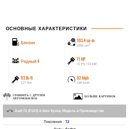
ОСНОВНЫЕ ХАРАКТЕРИСТИКИ
103.4 cu-in
Бензин
3
1695 cm
71 HP
Рядный 4
72 PS / 53 kW
93 lb-ft
92 Mph
127 Nm
148 km/h
СРАВНИТЬ С ДРУГИМ
БОЛЬШЕ КАРТИНОК
АВТОМОБИЛЕМ
Audi 72 (F103) 4-door Кузов, Модель и Производство
Поколения :
72