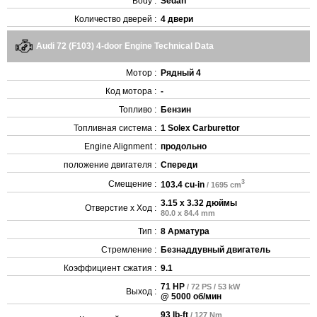
Body :
Sedan
Количество дверей :
4 двери
Audi 72 (F103) 4-door Engine Technical Data
Мотор :
Рядный 4
Код мотора :
-
Топливо :
Бензин
Топливная система :
1 Solex Carburettor
Engine Alignment :
продольно
положение двигателя :
Спереди
3
Смещение :
103.4 cu-in
/ 1695 cm
3.15 x 3.32 дюймы
Отверстие x Ход :
80.0 x 84.4 mm
Тип :
8 Арматура
Стремление :
Безнаддувный двигатель
Коэффициент сжатия :
9.1
71 HP
/ 72 PS / 53 kW
Выход :
@ 5000 об/мин
93 lb-ft
/ 127 Nm