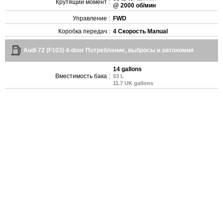
Крутящий момент :
@ 2000 об/мин
Управление :
FWD
Коробка передач :
4 Скорость Manual
Audi 72 (F103) 4-door Потребление, выбросы и автономия
14 gallons
Вместимость бака :
53 L
11.7 UK gallons