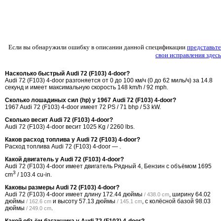
Если вы обнаружили ошибку в описании данной спецификации
представьте
свои исправления здесь
Насколько быстрый Audi 72 (F103) 4-door?
Audi 72 (F103) 4-door разгоняется от 0 до 100 км/ч (0 до 62 миль/ч) за 14.8
секунд и имеет максимальную скорость 148 km/h / 92 mph.
Сколько лошадиных сил (hp) у 1967 Audi 72 (F103) 4-door?
1967 Audi 72 (F103) 4-door имеет 72 PS / 71 bhp / 53 kW.
Сколько весит Audi 72 (F103) 4-door?
Audi 72 (F103) 4-door весит 1025 Kg / 2260 lbs.
Каков расход топлива у Audi 72 (F103) 4-door?
Расход топлива Audi 72 (F103) 4-door — .
Какой двигатель у Audi 72 (F103) 4-door?
Audi 72 (F103) 4-door имеет двигатель Рядный 4, Бензин с объёмом 1695
3
cm
/ 103.4 cu-in.
Каковы размеры Audi 72 (F103) 4-door?
Audi 72 (F103) 4-door имеет длину
172.44 дюймы
, ширину
64.02
/ 438.0 cm
дюймы
и высоту
57.13 дюймы
, с колёсной базой
98.03
/ 162.6 cm
/ 145.1 cm
дюймы
.
/ 249.0 cm
Какой объём багажника у Audi 72 (F103) 4-door?