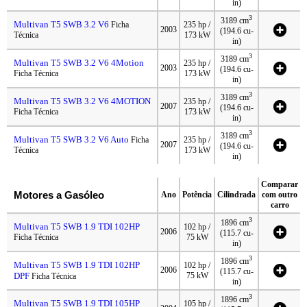
in)
3
3189 cm
Multivan T5 SWB 3.2 V6
Ficha
235 hp /
2003
(194.6 cu-
Técnica
173 kW
in)
3
3189 cm
Multivan T5 SWB 3.2 V6 4Motion
235 hp /
2003
(194.6 cu-
Ficha Técnica
173 kW
in)
3
3189 cm
Multivan T5 SWB 3.2 V6 4MOTION
235 hp /
2007
(194.6 cu-
Ficha Técnica
173 kW
in)
3
3189 cm
Multivan T5 SWB 3.2 V6 Auto
Ficha
235 hp /
2007
(194.6 cu-
Técnica
173 kW
in)
Comparar
Motores a Gasóleo
Ano
Potência
Cilindrada
com outro
carro
3
1896 cm
Multivan T5 SWB 1.9 TDI 102HP
102 hp /
2006
(115.7 cu-
Ficha Técnica
75 kW
in)
3
1896 cm
Multivan T5 SWB 1.9 TDI 102HP
102 hp /
2006
(115.7 cu-
DPF
75 kW
Ficha Técnica
in)
3
1896 cm
Multivan T5 SWB 1.9 TDI 105HP
105 hp /