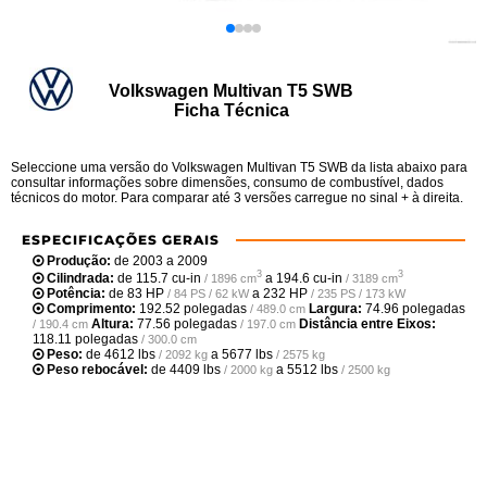
Volkswagen Multivan T5 SWB
Ficha Técnica
Seleccione uma versão do Volkswagen Multivan T5 SWB da lista abaixo para
consultar informações sobre dimensões, consumo de combustível, dados
técnicos do motor. Para comparar até 3 versões carregue no sinal + à direita.
ESPECIFICAÇÕES GERAIS
Produção:
de 2003 a 2009
3
3
Cilindrada:
de
115.7 cu-in
a
194.6 cu-in
/ 1896 cm
/ 3189 cm
Potência:
de
83 HP
a
232 HP
/ 84 PS / 62 kW
/ 235 PS / 173 kW
Comprimento:
192.52 polegadas
Largura:
74.96 polegadas
/ 489.0 cm
Altura:
77.56 polegadas
Distância entre Eixos:
/ 190.4 cm
/ 197.0 cm
118.11 polegadas
/ 300.0 cm
Peso:
de
4612 lbs
a
5677 lbs
/ 2092 kg
/ 2575 kg
Peso rebocável:
de
4409 lbs
a
5512 lbs
/ 2000 kg
/ 2500 kg