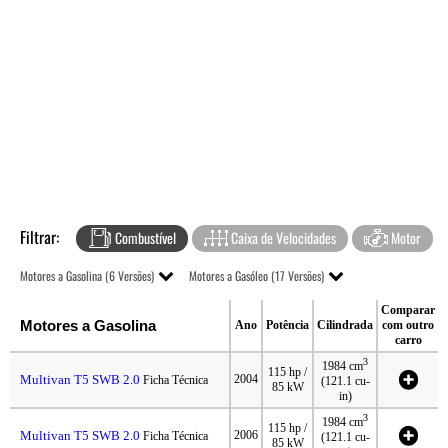
Filtrar:
Combustível
Caixa de Velocidades
Motor
Motores a Gasolina (6 Versões)
Motores a Gasóleo (17 Versões)
Comparar
Motores a Gasolina
Ano
Potência
Cilindrada
com outro
carro
3
1984 cm
115 hp /
Multivan T5 SWB 2.0
2004
Ficha Técnica
(121.1 cu-
85 kW
in)
3
1984 cm
115 hp /
Multivan T5 SWB 2.0
2006
Ficha Técnica
(121.1 cu-
85 kW