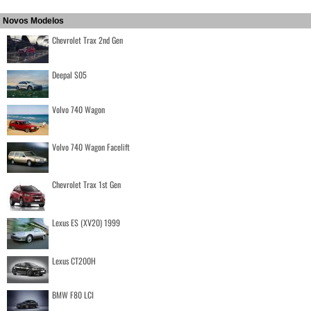
Novos Modelos
Chevrolet Trax 2nd Gen
Deepal S05
Volvo 740 Wagon
Volvo 740 Wagon Facelift
Chevrolet Trax 1st Gen
Lexus ES (XV20) 1999
Lexus CT200H
BMW F80 LCI