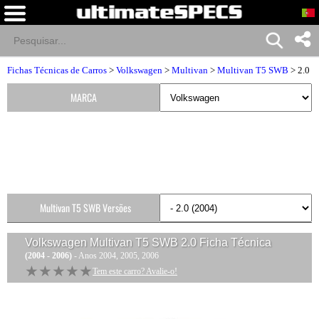
Fichas Técnicas de Carros
>
Volkswagen
>
Multivan
>
Multivan T5 SWB
> 2.0
MARCA
Multivan T5 SWB Versões
Volkswagen Multivan T5 SWB 2.0
Ficha Técnica
(2004 - 2006)
- Anos 2004, 2005, 2006
★★★★★
★★★★★
Tem este carro? Avalie-o!