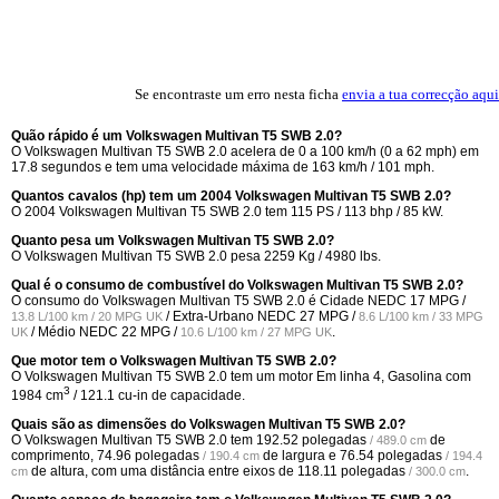
Se encontraste um erro nesta ficha
envia a tua correcção aqui
Quão rápido é um Volkswagen Multivan T5 SWB 2.0?
O Volkswagen Multivan T5 SWB 2.0 acelera de 0 a 100 km/h (0 a 62 mph) em
17.8 segundos e tem uma velocidade máxima de 163 km/h / 101 mph.
Quantos cavalos (hp) tem um 2004 Volkswagen Multivan T5 SWB 2.0?
O 2004 Volkswagen Multivan T5 SWB 2.0 tem 115 PS / 113 bhp / 85 kW.
Quanto pesa um Volkswagen Multivan T5 SWB 2.0?
O Volkswagen Multivan T5 SWB 2.0 pesa 2259 Kg / 4980 lbs.
Qual é o consumo de combustível do Volkswagen Multivan T5 SWB 2.0?
O consumo do Volkswagen Multivan T5 SWB 2.0 é Cidade NEDC
17 MPG /
/ Extra-Urbano NEDC
27 MPG /
13.8 L/100 km / 20 MPG UK
8.6 L/100 km / 33 MPG
/ Médio NEDC
22 MPG /
.
UK
10.6 L/100 km / 27 MPG UK
Que motor tem o Volkswagen Multivan T5 SWB 2.0?
O Volkswagen Multivan T5 SWB 2.0 tem um motor Em linha 4, Gasolina com
3
1984 cm
/ 121.1 cu-in de capacidade.
Quais são as dimensões do Volkswagen Multivan T5 SWB 2.0?
O Volkswagen Multivan T5 SWB 2.0 tem
192.52 polegadas
de
/ 489.0 cm
comprimento,
74.96 polegadas
de largura e
76.54 polegadas
/ 190.4 cm
/ 194.4
de altura, com uma distância entre eixos de
118.11 polegadas
.
cm
/ 300.0 cm