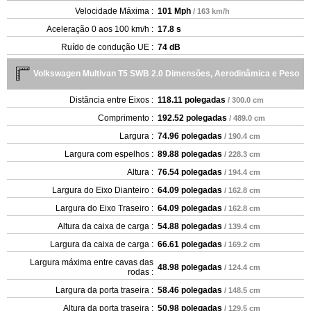
Velocidade Máxima :
101 Mph
/ 163 km/h
Aceleração 0 aos 100 km/h :
17.8 s
Ruído de condução UE :
74 dB
Volkswagen Multivan T5 SWB 2.0 Dimensões, Aerodinâmica e Peso
Distância entre Eixos :
118.11 polegadas
/ 300.0 cm
Comprimento :
192.52 polegadas
/ 489.0 cm
Largura :
74.96 polegadas
/ 190.4 cm
Largura com espelhos :
89.88 polegadas
/ 228.3 cm
Altura :
76.54 polegadas
/ 194.4 cm
Largura do Eixo Dianteiro :
64.09 polegadas
/ 162.8 cm
Largura do Eixo Traseiro :
64.09 polegadas
/ 162.8 cm
Altura da caixa de carga :
54.88 polegadas
/ 139.4 cm
Largura da caixa de carga :
66.61 polegadas
/ 169.2 cm
Largura máxima entre cavas das
48.98 polegadas
/ 124.4 cm
rodas :
Largura da porta traseira :
58.46 polegadas
/ 148.5 cm
Altura da porta traseira :
50.98 polegadas
/ 129.5 cm