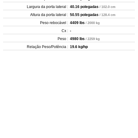
Largura da porta lateral :
40.16 polegadas
/ 102.0 cm
Altura da porta lateral :
50.55 polegadas
/ 128.4 cm
Peso rebocável :
4409 lbs
/ 2000 kg
Cx :
-
Peso :
4980 lbs
/ 2259 kg
Relação Peso/Potência :
19.6 kg/hp