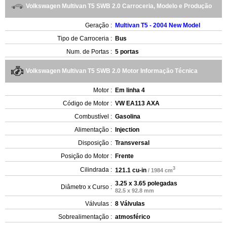
Volkswagen Multivan T5 SWB 2.0 Carroceria, Modelo e Produção
Geração :
Multivan T5 - 2004 New Model
Tipo de Carroceria :
Bus
Num. de Portas :
5 portas
Volkswagen Multivan T5 SWB 2.0 Motor Informação Técnica
Motor :
Em linha 4
Código de Motor :
VW EA113 AXA
Combustível :
Gasolina
Alimentação :
Injection
Disposição :
Transversal
Posição do Motor :
Frente
3
Cilindrada :
121.1 cu-in
/ 1984 cm
3.25 x 3.65 polegadas
Diâmetro x Curso :
82.5 x 92.8 mm
Válvulas :
8 Válvulas
Sobrealimentação :
atmosférico