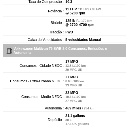
Taxa de Compressão :
10.3
113 HP
/ 115 PS / 85 kW
Potência :
@ 5200 rpm
125 lb-ft
/ 170 Nm
Binário :
@ 2700-4700 rpm
Tracção :
FWD
Caixa de Velocidades :
5 velocidades Manual
Volkswagen Multivan T5 SWB 2.0 Consumos, Emissões e
Autonomia
17 MPG
Consumos - Cidade NEDC :
13.8 L/100 km
20 MPG UK
27 MPG
Consumos - Extra-Urbano NEDC :
8.6 L/100 km
33 MPG UK
22 MPG
Consumos - Médio NEDC :
10.6 L/100 km
27 MPG UK
Autonomia :
469 miles
/ 754 km
21.1 gallons
Depósito :
80 L
17.6 UK gallons