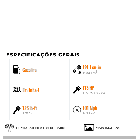
ESPECIFICAÇÕES GERAIS
121.1 cu-in
Gasolina
3
1984 cm
113 HP
Em linha 4
115 PS / 85 kW
125 lb-ft
101 Mph
170 Nm
163 km/h
COMPARAR COM OUTRO CARRO
MAIS IMAGENS