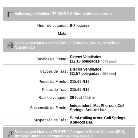
Volkswagen Multivan T5 SWB 2.0 Dimensões do interior
Num. de Lugares :
6-7 lugares
Mala :
-
Volkswagen Multivan T5 SWB 2.0 Travões, Pneus, Direção e
Suspensão
Discos Ventilados
Travões da Frente :
(
12.13 polegadas
)
/ 308 mm
Discos Ventilados
Travões de Trás :
(
11.57 polegadas
)
/ 294 mm
Pneus da Frente :
215/65 R16
Pneus de Trás :
215/65 R16
Raio de viragem :
39 feet
/ 11.9 m
Independent. MacPherson. Coil
Suspensão da Frente :
Springs. Anti-roll bar.
Semi-trailing arms. Coil Springs.
Suspensão de Trás :
Anti-Roll Bar.
Volkswagen Multivan T5 SWB 2.0 Imposto Sobre Veículos (ISV),
Imposto Único de Circulação ACTUALIZADO!