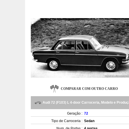
COMPARAR COM OUTRO CARRO
Audi 72 (F103) L 4-door Carroceria, Modelo e Produ
Geração :
72
Tipo de Carroceria :
Sedan
Num. de Portas :
4 portas