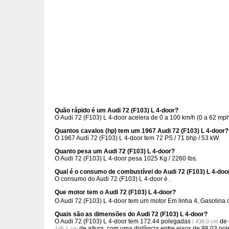
Quão rápido é um Audi 72 (F103) L 4-door?
O Audi 72 (F103) L 4-door acelera de 0 a 100 km/h (0 a 62 m
Quantos cavalos (hp) tem um 1967 Audi 72 (F103) L 4-door?
O 1967 Audi 72 (F103) L 4-door tem 72 PS / 71 bhp / 53 kW.
Quanto pesa um Audi 72 (F103) L 4-door?
O Audi 72 (F103) L 4-door pesa 1025 Kg / 2260 lbs.
Qual é o consumo de combustível do Audi 72 (F103) L 4-doo
O consumo do Audi 72 (F103) L 4-door é .
Que motor tem o Audi 72 (F103) L 4-door?
O Audi 72 (F103) L 4-door tem um motor Em linha 4, Gasolina
Quais são as dimensões do Audi 72 (F103) L 4-door?
O Audi 72 (F103) L 4-door tem
172.44 polegadas
de 
/ 438.0 cm
de altura, com uma distância entre eixos de
98.03 po
145.1 cm