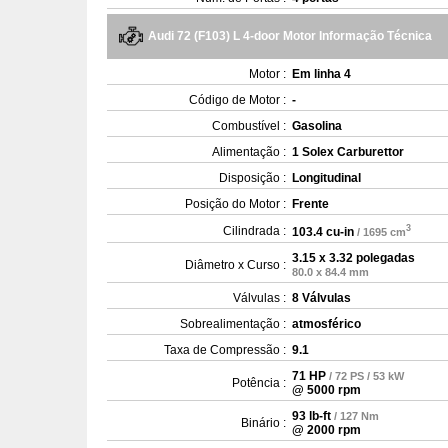
Audi 72 (F103) L 4-door Motor Informação Técnica
Motor :
Em linha 4
Código de Motor :
-
Combustível :
Gasolina
Alimentação :
1 Solex Carburettor
Disposição :
Longitudinal
Posição do Motor :
Frente
3
Cilindrada :
103.4 cu-in
/ 1695 cm
3.15 x 3.32 polegadas
Diâmetro x Curso :
80.0 x 84.4 mm
Válvulas :
8 Válvulas
Sobrealimentação :
atmosférico
Taxa de Compressão :
9.1
71 HP
/ 72 PS / 53 kW
Potência :
@ 5000 rpm
93 lb-ft
/ 127 Nm
Binário :
@ 2000 rpm