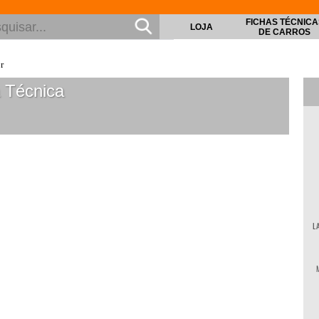
FICHAS TÉCNICA
LOJA
DE CARROS
r
 Técnica
L