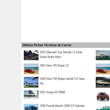
Últimas Fichas Técnicas de Carros
2023 Chevrolet Trax 2nd Gen 1.2 Turbo
Ecotec Hydra-Matic
1987 Volvo 740 Wagon 2.3
1989 Volvo 740 Wagon Facelift 2.0 Turbo
16v
2022 Aiways U5 PRIME
1996 Porsche Boxster (986) 2.5 Tiptronic