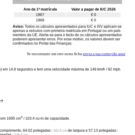
Ano da 1ª matrícula
Valor a pagar de IUC 2026
1967
€ 0
1968
€ 0
Aviso:
Todos os cálculos apresentados para IUC e ISV aplicam-se
apenas a veículos com primeira matrícula em Portugal ou um país
membro da UE. Alerta-se para o facto de os cálculos apresentados
poderem apresentar erros. Por esse motivo, os valores devem ser
confirmados no Portal das Finanças.
Se encontraste um erro nesta ficha
envia a tua correcção aqui
ph) em 14.8 segundos e tem uma velocidade máxima de 148 km/h / 92 mph.
r?
3
 com 1695 cm
/ 103.4 cu-in de capacidade.
comprimento,
64.02 polegadas
de largura e
57.13 polegadas
/ 162.6 cm
/
legadas
.
/ 249.0 cm