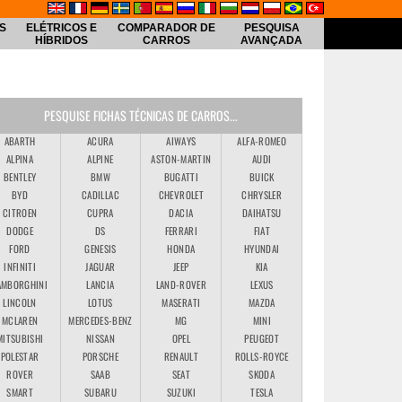
S
ELÉTRICOS E
COMPARADOR DE
PESQUISA
HÍBRIDOS
CARROS
AVANÇADA
PESQUISE FICHAS TÉCNICAS DE CARROS...
ABARTH
ACURA
AIWAYS
ALFA-ROMEO
ALPINA
ALPINE
ASTON-MARTIN
AUDI
BENTLEY
BMW
BUGATTI
BUICK
BYD
CADILLAC
CHEVROLET
CHRYSLER
CITROEN
CUPRA
DACIA
DAIHATSU
DODGE
DS
FERRARI
FIAT
FORD
GENESIS
HONDA
HYUNDAI
INFINITI
JAGUAR
JEEP
KIA
AMBORGHINI
LANCIA
LAND-ROVER
LEXUS
LINCOLN
LOTUS
MASERATI
MAZDA
MCLAREN
MERCEDES-BENZ
MG
MINI
MITSUBISHI
NISSAN
OPEL
PEUGEOT
POLESTAR
PORSCHE
RENAULT
ROLLS-ROYCE
ROVER
SAAB
SEAT
SKODA
SMART
SUBARU
SUZUKI
TESLA