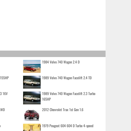
1984 Volvo 740 Wagon 2.4 D
o 155HP
1989 Volvo 740 Wagon Facelift 2.4 TD
.3 16V
1989 Volvo 740 Wagon Facelift 2.3 Turbo
165HP
 AWD
2012 Chevrolet Trax 1st Gen 1.6
o
1979 Peugeot 604 604 D Turbo 4-speed