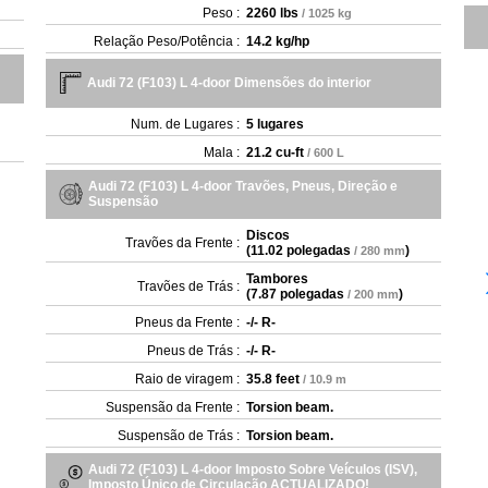
Peso :
2260 lbs
/ 1025 kg
Relação Peso/Potência :
14.2 kg/hp
Audi 72 (F103) L 4-door Dimensões do interior
Num. de Lugares :
5 lugares
Mala :
21.2 cu-ft
/ 600 L
Audi 72 (F103) L 4-door Travões, Pneus, Direção e
Suspensão
Discos
Travões da Frente :
(
11.02 polegadas
)
/ 280 mm
Tambores
Travões de Trás :
(
7.87 polegadas
)
/ 200 mm
Pneus da Frente :
-/- R-
Pneus de Trás :
-/- R-
Raio de viragem :
35.8 feet
/ 10.9 m
Suspensão da Frente :
Torsion beam.
Suspensão de Trás :
Torsion beam.
Audi 72 (F103) L 4-door Imposto Sobre Veículos (ISV),
Imposto Único de Circulação ACTUALIZADO!