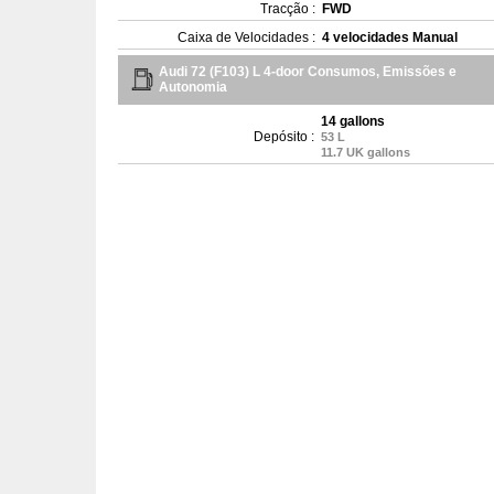
Tracção :
FWD
Caixa de Velocidades :
4 velocidades Manual
Audi 72 (F103) L 4-door Consumos, Emissões e
Autonomia
14 gallons
Depósito :
53 L
11.7 UK gallons