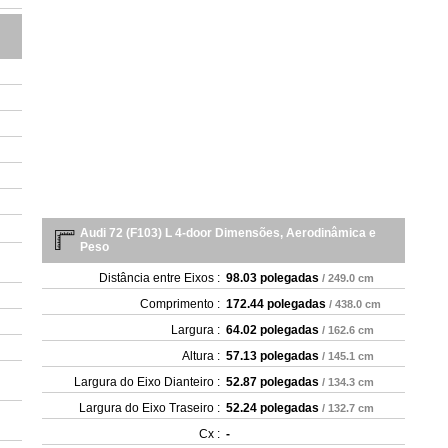
Audi 72 (F103) L 4-door Dimensões, Aerodinâmica e
Peso
Distância entre Eixos :
98.03 polegadas
/ 249.0 cm
Comprimento :
172.44 polegadas
/ 438.0 cm
Largura :
64.02 polegadas
/ 162.6 cm
Altura :
57.13 polegadas
/ 145.1 cm
Largura do Eixo Dianteiro :
52.87 polegadas
/ 134.3 cm
Largura do Eixo Traseiro :
52.24 polegadas
/ 132.7 cm
Cx :
-