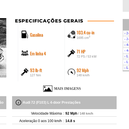
ESPECIFICAÇÕES GERAIS
103.4 cu-in
Gasolina
- 2
3
1695 cm
- 2
- 4
71 HP
- 4
Em linha 4
- L
72 PS / 53 kW
- L
- L
93 lb-ft
92 Mph
- L
127 Nm
148 km/h
MAIS IMAGENS
ção
Audi 72 (F103) L 4-door Prestações
Velocidade Máxima :
92 Mph
/ 148 km/h
Aceleração 0 aos 100 km/h :
14.8 s