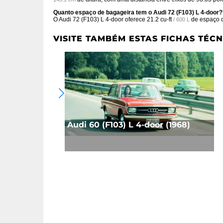
Quanto espaço de bagageira tem o Audi 72 (F103) L 4-door?
O Audi 72 (F103) L 4-door oferece
21.2 cu-ft
de espaço d
/ 600 L
VISITE TAMBÉM ESTAS FICHAS TÉCN
Audi 60 (F103) L 4-door (1968)