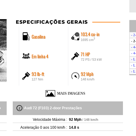
ESPECIFICAÇÕES GERAIS
103.4 cu-in
Gasolina
- 2
3
1695 cm
- 2
- 4
71 HP
- 4
Em linha 4
- L
72 PS / 53 kW
- L
- L
93 lb-ft
92 Mph
- L
127 Nm
148 km/h
MAIS IMAGENS
o
Audi 72 (F103) 2-door Prestações
Velocidade Máxima :
92 Mph
/ 148 km/h
Aceleração 0 aos 100 km/h :
14.8 s