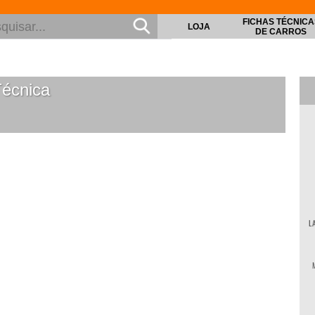
FICHAS TÉCNICA
LOJA
DE CARROS
écnica
L