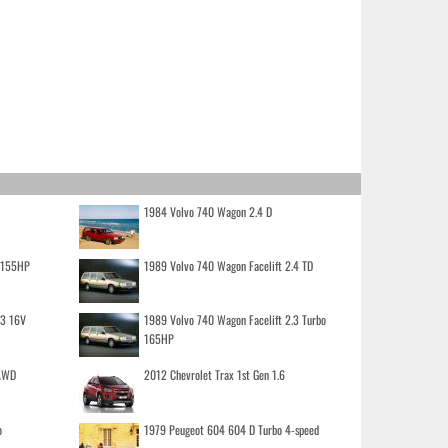
1984 Volvo 740 Wagon 2.4 D
o 155HP
1989 Volvo 740 Wagon Facelift 2.4 TD
.3 16V
1989 Volvo 740 Wagon Facelift 2.3 Turbo
165HP
 AWD
2012 Chevrolet Trax 1st Gen 1.6
o
1979 Peugeot 604 604 D Turbo 4-speed