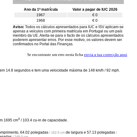
Ano da 1ª matrícula
Valor a pagar de IUC 2026
1967
€ 0
1968
€ 0
Aviso:
Todos os cálculos apresentados para IUC e ISV aplicam-se
apenas a veículos com primeira matrícula em Portugal ou um país
membro da UE. Alerta-se para o facto de os cálculos apresentados
poderem apresentar erros. Por esse motivo, os valores devem ser
confirmados no Portal das Finanças.
Se encontraste um erro nesta ficha
envia a tua correcção aqui
) em 14.8 segundos e tem uma velocidade máxima de 148 km/h / 92 mph.
3
com 1695 cm
/ 103.4 cu-in de capacidade.
omprimento,
64.02 polegadas
de largura e
57.13 polegadas
/ 162.6 cm
/
legadas
.
/ 249.0 cm