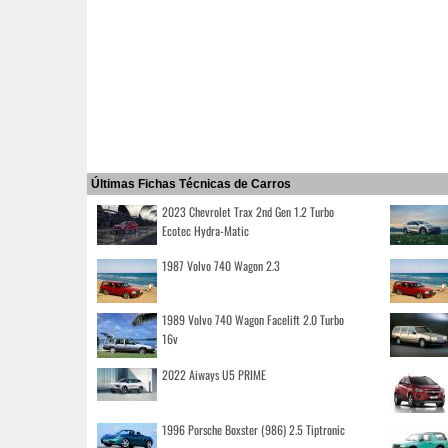
Últimas Fichas Técnicas de Carros
2023 Chevrolet Trax 2nd Gen 1.2 Turbo
Ecotec Hydra-Matic
1987 Volvo 740 Wagon 2.3
1989 Volvo 740 Wagon Facelift 2.0 Turbo
16v
2022 Aiways U5 PRIME
1996 Porsche Boxster (986) 2.5 Tiptronic