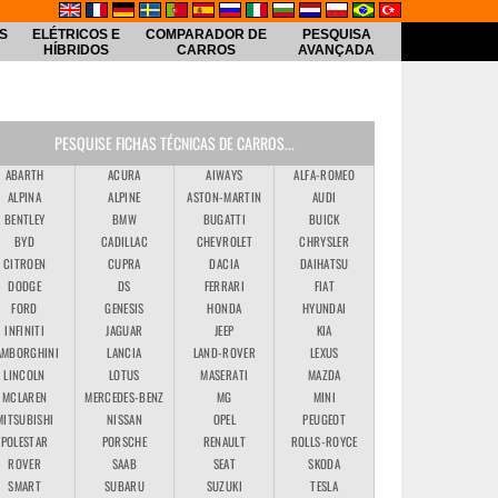
S
ELÉTRICOS E
COMPARADOR DE
PESQUISA
HÍBRIDOS
CARROS
AVANÇADA
PESQUISE FICHAS TÉCNICAS DE CARROS...
ABARTH
ACURA
AIWAYS
ALFA-ROMEO
ALPINA
ALPINE
ASTON-MARTIN
AUDI
BENTLEY
BMW
BUGATTI
BUICK
BYD
CADILLAC
CHEVROLET
CHRYSLER
CITROEN
CUPRA
DACIA
DAIHATSU
DODGE
DS
FERRARI
FIAT
FORD
GENESIS
HONDA
HYUNDAI
INFINITI
JAGUAR
JEEP
KIA
AMBORGHINI
LANCIA
LAND-ROVER
LEXUS
LINCOLN
LOTUS
MASERATI
MAZDA
MCLAREN
MERCEDES-BENZ
MG
MINI
MITSUBISHI
NISSAN
OPEL
PEUGEOT
POLESTAR
PORSCHE
RENAULT
ROLLS-ROYCE
ROVER
SAAB
SEAT
SKODA
SMART
SUBARU
SUZUKI
TESLA