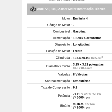
Audi 72 (F103) 2-door Motor Informação Técnica
Motor :
Em linha 4
Código de Motor :
-
Combustível :
Gasolina
Alimentação :
1 Solex Carburettor
Disposição :
Longitudinal
Posição do Motor :
Frente
3
Cilindrada :
103.4 cu-in
/ 1695 cm
3.15 x 3.32 polegadas
Diâmetro x Curso :
80.0 x 84.4 mm
Válvulas :
8 Válvulas
Sobrealimentação :
atmosférico
Taxa de Compressão :
9.1
71 HP
/ 72 PS / 53 kW
Potência :
@ 5000 rpm
93 lb-ft
/ 127 Nm
Binário :
@ 2000 rpm