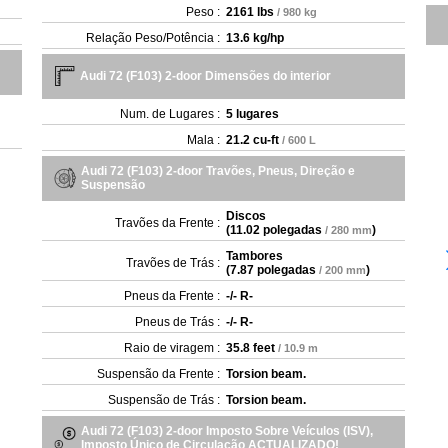
Peso :
2161 lbs
/ 980 kg
Relação Peso/Potência :
13.6 kg/hp
Audi 72 (F103) 2-door Dimensões do interior
Num. de Lugares :
5 lugares
Mala :
21.2 cu-ft
/ 600 L
Audi 72 (F103) 2-door Travões, Pneus, Direção e
Suspensão
Discos
Travões da Frente :
(
11.02 polegadas
)
/ 280 mm
Tambores
Travões de Trás :
(
7.87 polegadas
)
/ 200 mm
Pneus da Frente :
-/- R-
Pneus de Trás :
-/- R-
Raio de viragem :
35.8 feet
/ 10.9 m
Suspensão da Frente :
Torsion beam.
Suspensão de Trás :
Torsion beam.
Audi 72 (F103) 2-door Imposto Sobre Veículos (ISV),
Imposto Único de Circulação ACTUALIZADO!