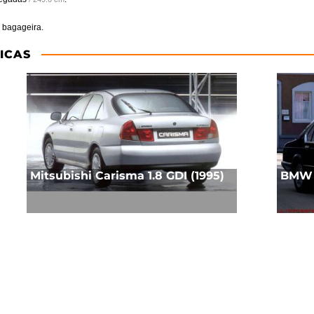
 bagageira.
ICAS
Mitsubishi Carisma 1.8 GDI (1995)
BMW E