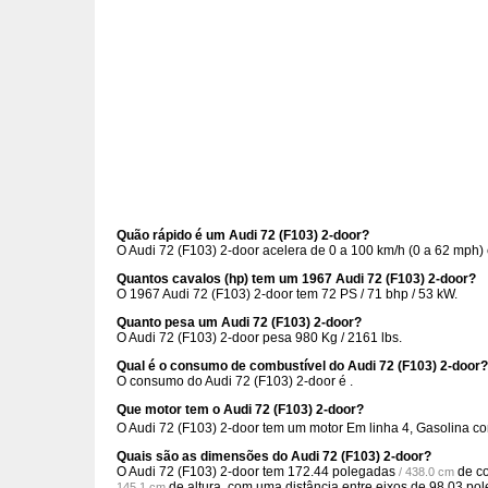
Quão rápido é um Audi 72 (F103) 2-door?
O Audi 72 (F103) 2-door acelera de 0 a 100 km/h (0 a 62 mph
Quantos cavalos (hp) tem um 1967 Audi 72 (F103) 2-door?
O 1967 Audi 72 (F103) 2-door tem 72 PS / 71 bhp / 53 kW.
Quanto pesa um Audi 72 (F103) 2-door?
O Audi 72 (F103) 2-door pesa 980 Kg / 2161 lbs.
Qual é o consumo de combustível do Audi 72 (F103) 2-door?
O consumo do Audi 72 (F103) 2-door é .
Que motor tem o Audi 72 (F103) 2-door?
O Audi 72 (F103) 2-door tem um motor Em linha 4, Gasolina 
Quais são as dimensões do Audi 72 (F103) 2-door?
O Audi 72 (F103) 2-door tem
172.44 polegadas
de c
/ 438.0 cm
de altura, com uma distância entre eixos de
98.03 po
145.1 cm