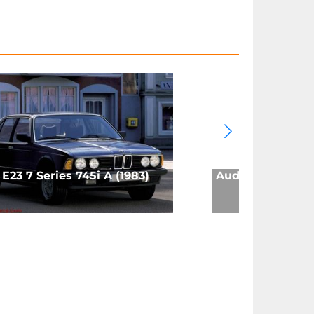
23 7 Series 745i A (1983)
Audi A4 (B6) 2.5 