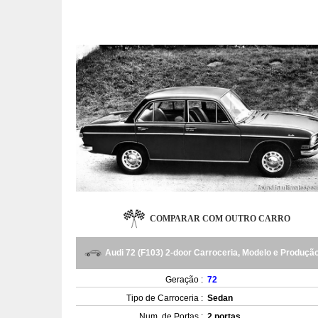
COMPARAR COM OUTRO CARRO
Audi 72 (F103) 2-door Carroceria, Modelo e Produçã
Geração :
72
Tipo de Carroceria :
Sedan
Num. de Portas :
2 portas