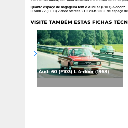
Quanto espaço de bagageira tem o Audi 72 (F103) 2-door?
O Audi 72 (F103) 2-door oferece
21.2 cu-ft
de espaço de
/ 600 L
VISITE TAMBÉM ESTAS FICHAS TÉCN
Audi 60 (F103) L 4-door (1968)