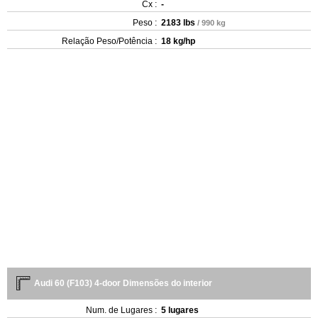
Cx :
-
Peso :
2183 lbs
/ 990 kg
Relação Peso/Potência :
18 kg/hp
Audi 60 (F103) 4-door Dimensões do interior
Num. de Lugares :
5 lugares