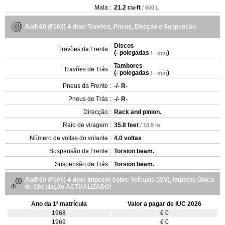
Mala :
21.2 cu-ft
/ 600 L
Audi 60 (F103) 4-door Travões, Pneus, Direção e Suspensão
Discos
Travões da Frente :
(
- polegadas
)
/ - mm
Tambores
Travões de Trás :
(
- polegadas
)
/ - mm
Pneus da Frente :
-/- R-
Pneus de Trás :
-/- R-
Direcção :
Rack and pinion.
Raio de viragem :
35.8 feet
/ 10.9 m
Número de voltas do volante :
4.0 voltas
Suspensão da Frente :
Torsion beam.
Suspensão de Trás :
Torsion beam.
Audi 60 (F103) 4-door Imposto Sobre Veículos (ISV), Imposto Único
de Circulação ACTUALIZADO!
Ano da 1ª matrícula
Valor a pagar de IUC 2026
1968
€ 0
1969
€ 0