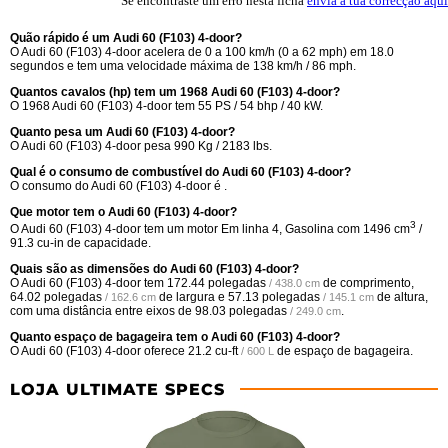
Se encontraste um erro nesta ficha
envia a tua correcção aqui
Quão rápido é um Audi 60 (F103) 4-door?
O Audi 60 (F103) 4-door acelera de 0 a 100 km/h (0 a 62 mph) em 18.0
segundos e tem uma velocidade máxima de 138 km/h / 86 mph.
Quantos cavalos (hp) tem um 1968 Audi 60 (F103) 4-door?
O 1968 Audi 60 (F103) 4-door tem 55 PS / 54 bhp / 40 kW.
Quanto pesa um Audi 60 (F103) 4-door?
O Audi 60 (F103) 4-door pesa 990 Kg / 2183 lbs.
Qual é o consumo de combustível do Audi 60 (F103) 4-door?
O consumo do Audi 60 (F103) 4-door é .
Que motor tem o Audi 60 (F103) 4-door?
3
O Audi 60 (F103) 4-door tem um motor Em linha 4, Gasolina com 1496 cm
/
91.3 cu-in de capacidade.
Quais são as dimensões do Audi 60 (F103) 4-door?
O Audi 60 (F103) 4-door tem
172.44 polegadas
de comprimento,
/ 438.0 cm
64.02 polegadas
de largura e
57.13 polegadas
de altura,
/ 162.6 cm
/ 145.1 cm
com uma distância entre eixos de
98.03 polegadas
.
/ 249.0 cm
Quanto espaço de bagageira tem o Audi 60 (F103) 4-door?
O Audi 60 (F103) 4-door oferece
21.2 cu-ft
de espaço de bagageira.
/ 600 L
LOJA ULTIMATE SPECS