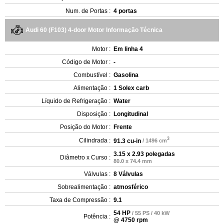
Num. de Portas :
4 portas
Audi 60 (F103) 4-door Motor Informação Técnica
Motor :
Em linha 4
Código de Motor :
-
Combustível :
Gasolina
Alimentação :
1 Solex carb
Líquido de Refrigeração :
Water
Disposição :
Longitudinal
Posição do Motor :
Frente
3
Cilindrada :
91.3 cu-in
/ 1496 cm
3.15 x 2.93 polegadas
Diâmetro x Curso :
80.0 x 74.4 mm
Válvulas :
8 Válvulas
Sobrealimentação :
atmosférico
Taxa de Compressão :
9.1
54 HP
/ 55 PS / 40 kW
Potência :
@ 4750 rpm