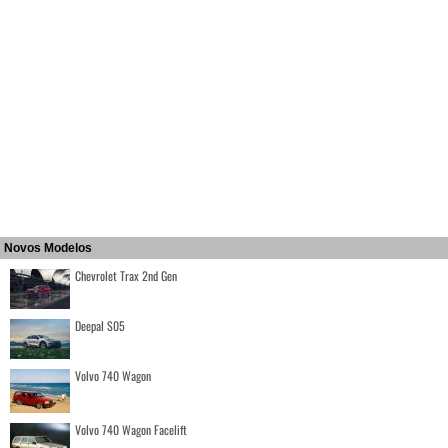
Novos Modelos
Chevrolet Trax 2nd Gen
Deepal S05
Volvo 740 Wagon
Volvo 740 Wagon Facelift