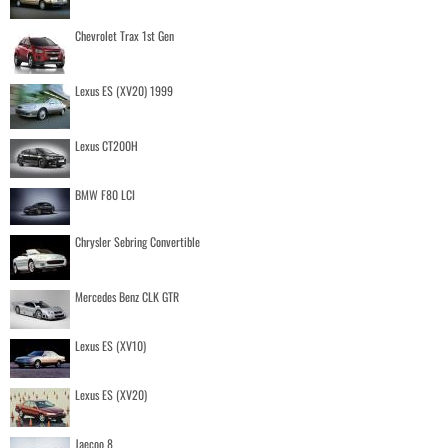
Chevrolet Trax 1st Gen
Lexus ES (XV20) 1999
Lexus CT200H
BMW F80 LCI
Chrysler Sebring Convertible
Mercedes Benz CLK GTR
Lexus ES (XV10)
Lexus ES (XV20)
Jaecoo 8