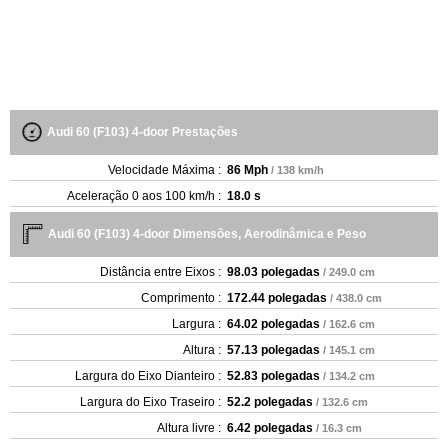
Audi 60 (F103) 4-door Prestações
Velocidade Máxima :
86 Mph
/ 138 km/h
Aceleração 0 aos 100 km/h :
18.0 s
Audi 60 (F103) 4-door Dimensões, Aerodinâmica e Peso
Distância entre Eixos :
98.03 polegadas
/ 249.0 cm
Comprimento :
172.44 polegadas
/ 438.0 cm
Largura :
64.02 polegadas
/ 162.6 cm
Altura :
57.13 polegadas
/ 145.1 cm
Largura do Eixo Dianteiro :
52.83 polegadas
/ 134.2 cm
Largura do Eixo Traseiro :
52.2 polegadas
/ 132.6 cm
Altura livre :
6.42 polegadas
/ 16.3 cm