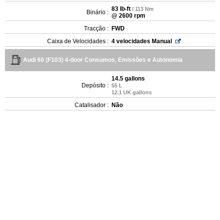
83 lb-ft
/ 113 Nm
Binário :
@ 2600 rpm
Tracção :
FWD
Caixa de Velocidades :
4 velocidades Manual
Audi 60 (F103) 4-door Consumos, Emissões e Autonomia
14.5 gallons
Depósito :
55 L
12.1 UK gallons
Catalisador :
Não