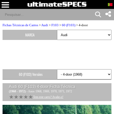
Fichas Técnicas de Carros
>
Audi
>
F103
>
60 (F103)
> 4-door
MARCA
60 (F103) Versões
Audi 60 (F103) 4-door
Ficha Técnica
(1968 - 1972)
- Anos 1968, 1969, 1970, 1971, 1972
★★★★★
★★★★★
Tem este carro? Avalie-o!