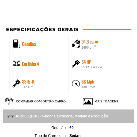
ESPECIFICAÇÕES GERAIS
91.3 cu-in
Gasolina
3
1496 cm
54 HP
Em linha 4
55 PS / 40 kW
83 lb-ft
86 Mph
113 Nm
138 km/h
COMPARAR COM OUTRO CARRO
MAIS IMAGENS
Audi 60 (F103) 4-door Carroceria, Modelo e Produção
Geração :
60
Tipo de Carroceria :
Sedan