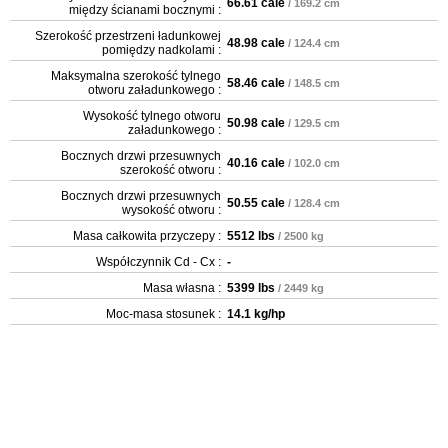
66.61 cale
/ 169.2 cm
między ścianami bocznymi :
Szerokość przestrzeni ładunkowej
48.98 cale
/ 124.4 cm
pomiędzy nadkolami :
Maksymalna szerokość tylnego
58.46 cale
/ 148.5 cm
otworu załadunkowego :
Wysokość tylnego otworu
50.98 cale
/ 129.5 cm
załadunkowego :
Bocznych drzwi przesuwnych
40.16 cale
/ 102.0 cm
szerokość otworu :
Bocznych drzwi przesuwnych
50.55 cale
/ 128.4 cm
wysokość otworu :
Masa całkowita przyczepy :
5512 lbs
/ 2500 kg
Współczynnik Cd - Cx :
-
Masa własna :
5399 lbs
/ 2449 kg
Moc-masa stosunek :
14.1 kg/hp