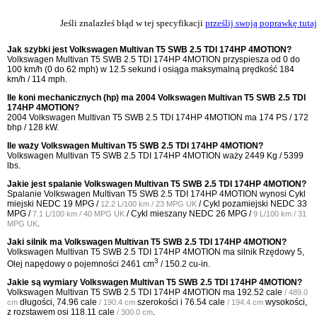
Jeśli znalazłeś błąd w tej specyfikacji
prześlij swoją poprawkę tutaj
Jak szybki jest Volkswagen Multivan T5 SWB 2.5 TDI 174HP 4MOTION?
Volkswagen Multivan T5 SWB 2.5 TDI 174HP 4MOTION przyspiesza od 0 do
100 km/h (0 do 62 mph) w 12.5 sekund i osiąga maksymalną prędkość 184
km/h / 114 mph.
Ile koni mechanicznych (hp) ma 2004 Volkswagen Multivan T5 SWB 2.5 TDI
174HP 4MOTION?
2004 Volkswagen Multivan T5 SWB 2.5 TDI 174HP 4MOTION ma 174 PS / 172
bhp / 128 kW.
Ile waży Volkswagen Multivan T5 SWB 2.5 TDI 174HP 4MOTION?
Volkswagen Multivan T5 SWB 2.5 TDI 174HP 4MOTION waży 2449 Kg / 5399
lbs.
Jakie jest spalanie Volkswagen Multivan T5 SWB 2.5 TDI 174HP 4MOTION?
Spalanie Volkswagen Multivan T5 SWB 2.5 TDI 174HP 4MOTION wynosi Cykl
miejski NEDC
19 MPG /
/ Cykl pozamiejski NEDC
33
12.2 L/100 km / 23 MPG UK
MPG /
/ Cykl mieszany NEDC
26 MPG /
7.1 L/100 km / 40 MPG UK
9 L/100 km / 31
.
MPG UK
Jaki silnik ma Volkswagen Multivan T5 SWB 2.5 TDI 174HP 4MOTION?
Volkswagen Multivan T5 SWB 2.5 TDI 174HP 4MOTION ma silnik Rzędowy 5,
3
Olej napędowy o pojemności 2461 cm
/ 150.2 cu-in.
Jakie są wymiary Volkswagen Multivan T5 SWB 2.5 TDI 174HP 4MOTION?
Volkswagen Multivan T5 SWB 2.5 TDI 174HP 4MOTION ma
192.52 cale
/ 489.0
długości,
74.96 cale
szerokości i
76.54 cale
wysokości,
cm
/ 190.4 cm
/ 194.4 cm
z rozstawem osi
118.11 cale
.
/ 300.0 cm