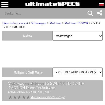
Dane techniczne aut
>
Volkswagen
>
Multivan
>
Multivan T5 SWB
> 2.5 TDI
174HP 4MOTION
MARKA
Multivan T5 SWB Wersje
Volkswagen Multivan T5 SWB 2.5 TDI 174HP
4MOTION
Dane Techniczne
(2004 - 2006)
- lata 2004, 2005, 2006
★★★★★
★★★★★
Masz ten samochód? Oceń go!