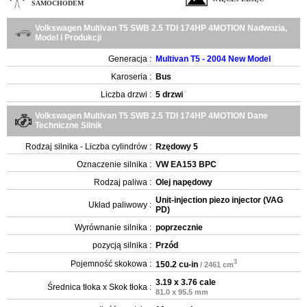
SAMOCHODEM
Volkswagen Multivan T5 SWB 2.5 TDI 174HP 4MOTION Nadwozia,
Model i Produkcji
Generacja :
Multivan T5 - 2004 New Model
Karoseria :
Bus
Liczba drzwi :
5 drzwi
Volkswagen Multivan T5 SWB 2.5 TDI 174HP 4MOTION Dane
Techniczne Silnik
Rodzaj silnika - Liczba cylindrów :
Rzędowy 5
Oznaczenie silnika :
VW EA153 BPC
Rodzaj paliwa :
Olej napędowy
Unit-injection piezo injector (VAG
Układ paliwowy :
PD)
Wyrównanie silnika :
poprzecznie
pozycją silnika :
Przód
3
Pojemność skokowa :
150.2 cu-in
/ 2461 cm
3.19 x 3.76 cale
Średnica tłoka x Skok tłoka :
81.0 x 95.5 mm