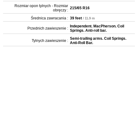
Rozmiar opon tylnych - Rozmiar
215/65 R16
obręczy :
Średnica zawracania :
39 feet
/ 11.9 m
Independent. MacPherson. Coil
Przednich zawieszenie :
Springs. Anti-roll bar.
Semi-trailing arms. Coil Springs.
Tylnych zawieszenie :
Anti-Roll Bar.