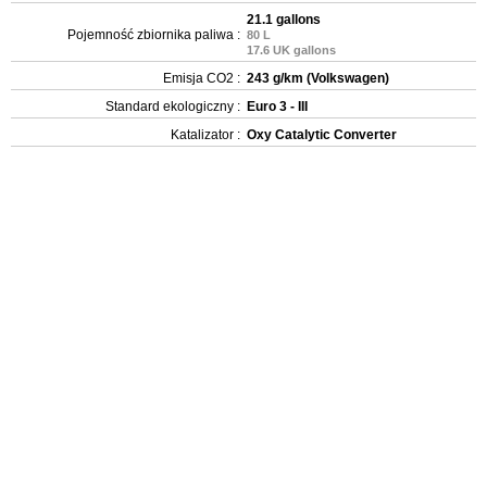
21.1 gallons
Pojemność zbiornika paliwa :
80 L
17.6 UK gallons
Emisja CO2 :
243 g/km (Volkswagen)
Standard ekologiczny :
Euro 3 - III
Katalizator :
Oxy Catalytic Converter