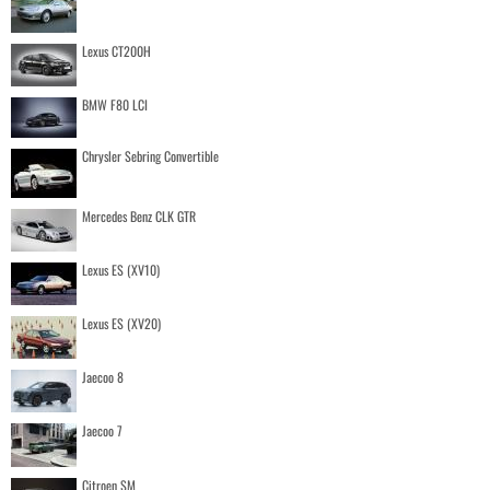
Lexus CT200H
BMW F80 LCI
Chrysler Sebring Convertible
Mercedes Benz CLK GTR
Lexus ES (XV10)
Lexus ES (XV20)
Jaecoo 8
Jaecoo 7
Citroen SM