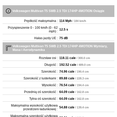
Volkswagen Multivan T5 SWB 2.5 TDI 174HP 4MOTION Osiągix
Prędkość maksymalna :
114 Mph
/ 184 km/h
Przyspieszenie 0 - 100 km/h (0 - 62
12.5 s
mph) :
Hałas jazdy UE :
75 dB
Volkswagen Multivan T5 SWB 2.5 TDI 174HP 4MOTION Wymiary,
Masa i Aerodynamika
Rozstaw osi :
118.11 cale
/ 300.0 cm
Długość :
192.52 cale
/ 489.0 cm
Szerokość :
74.96 cale
/ 190.4 cm
Szerokość z lusterkami :
89.88 cale
/ 228.3 cm
Wysokość :
76.54 cale
/ 194.4 cm
Przednią oś szerokość :
64.09 cale
/ 162.8 cm
Tylna oś szerokość :
64.09 cale
/ 162.8 cm
Maksymalna wysokość użytkowa
54.88 cale
/ 139.4 cm
przestrzeni ładunkowej :
Maksymalna szerokość użytkowa