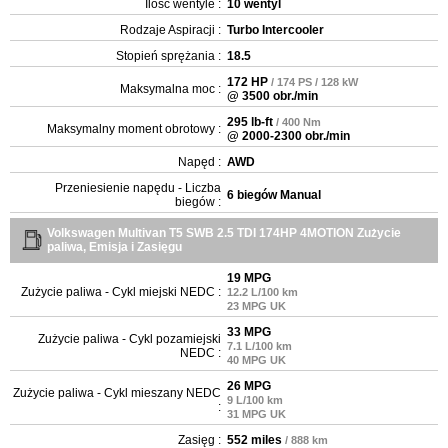
Ilość wentyle :
10 wentyl
Rodzaje Aspiracji :
Turbo Intercooler
Stopień sprężania :
18.5
172 HP
/ 174 PS / 128 kW
Maksymalna moc :
@ 3500 obr./min
295 lb-ft
/ 400 Nm
Maksymalny moment obrotowy :
@ 2000-2300 obr./min
Napęd :
AWD
Przeniesienie napędu - Liczba
6 biegów Manual
biegów :
Volkswagen Multivan T5 SWB 2.5 TDI 174HP 4MOTION Zużycie
paliwa, Emisja i Zasięgu
19 MPG
Zużycie paliwa - Cykl miejski NEDC :
12.2 L/100 km
23 MPG UK
33 MPG
Zużycie paliwa - Cykl pozamiejski
7.1 L/100 km
NEDC :
40 MPG UK
26 MPG
Zużycie paliwa - Cykl mieszany NEDC
9 L/100 km
:
31 MPG UK
Zasięg :
552 miles
/ 888 km