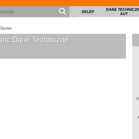
DANE TECHNICZ
SKLEP
AUT
lectric
tric
Dane Techniczne
L