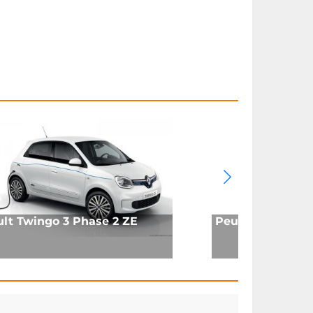
lt Twingo 3 Phase 2 ZE
Peugeot 104 ZS2 