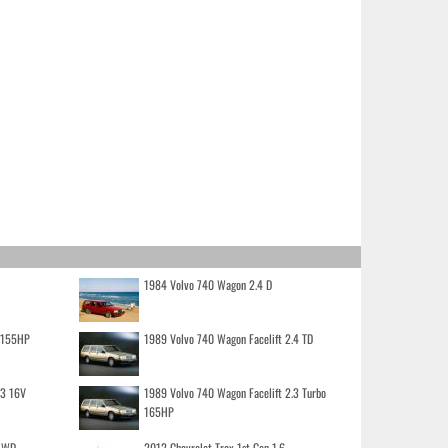
1984 Volvo 740 Wagon 2.4 D
o 155HP
1989 Volvo 740 Wagon Facelift 2.4 TD
.3 16V
1989 Volvo 740 Wagon Facelift 2.3 Turbo
165HP
 AWD
2012 Chevrolet Trax 1st Gen 1.6