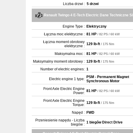
Liczba drzwi :
5 drzwi
Renault Twingo 4 E-Tech Electric Dane Techniczne Si
Engine Type :
Elektryczny
Łączna moc elektryczne :
81 HP
/ 82 PS / 60 kW
Łączna moment obrotowy
129 lb-ft
/ 175 Nm
elektryczne :
Maksymalna moc :
81 HP
/ 82 PS / 60 kW
Maksymalny moment obrotowy :
129 lb-ft
/ 175 Nm
Number of electric engines:
1
PSM - Permanent Magnet
Electric engine 1 type:
Synchronous Motor
Front Axle Electric Engine
81 HP
/ 82 PS / 60 kW
Power:
Front Axle Electric Engine
129 lb-ft
/ 175 Nm
Torque:
Napęd :
FWD
Przeniesienie napędu - Liczba
1 biegów Direct Drive
biegów :