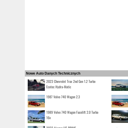
Nowe Auto Danych Technicznych
2023 Chevrolet Trax 2nd Gen 1.2 Turbo
Ecotec Hydra-Matic
1987 Volvo 740 Wagon 2.3
1989 Volvo 740 Wagon Facelift 2.0 Turbo
16v
2022 Aiways U5 PRIME