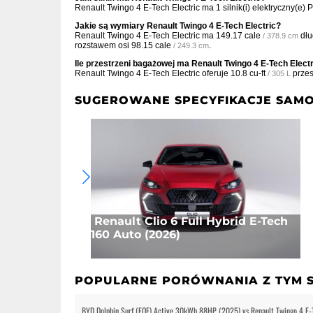
Renault Twingo 4 E-Tech Electric ma 1 silnik(i) elektryczny(
Jakie są wymiary Renault Twingo 4 E-Tech Electric?
Renault Twingo 4 E-Tech Electric ma
149.17 cale
dłu
/ 378.9 cm
rozstawem osi
98.15 cale
.
/ 249.3 cm
Ile przestrzeni bagażowej ma Renault Twingo 4 E-Tech Elect
Renault Twingo 4 E-Tech Electric oferuje
10.8 cu-ft
przes
/ 305 L
SUGEROWANE SPECYFIKACJE SAM
Renault Clio 6 Full Hybrid E-Tech
160 Auto (2026)
POPULARNE PORÓWNANIA Z TYM
BYD Dolphin Surf (EQE) Active 30kWh 88HP (2025) vs Renault Twingo 4 E-