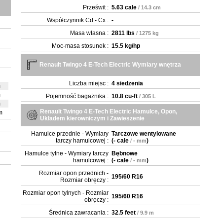
Prześwit :
5.63 cale
/ 14.3 cm
Współczynnik Cd - Cx :
-
Masa własna :
2811 lbs
/ 1275 kg
Moc-masa stosunek :
15.5 kg/hp
Renault Twingo 4 E-Tech Electric Wymiary wnętrza
Liczba miejsc :
4 siedzenia
m
m
Pojemność bagażnika :
10.8 cu-ft
/ 305 L
m
Renault Twingo 4 E-Tech Electric Hamulce, Opon,
m
Układem kierowniczym i Zawieszenie
Hamulce przednie - Wymiary
Tarczowe wentylowane
tarczy hamulcowej :
(
- cale
)
/ - mm
Hamulce tylne - Wymiary tarczy
Bębnowe
hamulcowej :
(
- cale
)
/ - mm
Rozmiar opon przednich -
195/60 R16
Rozmiar obręczy :
Rozmiar opon tylnych - Rozmiar
195/60 R16
obręczy :
Średnica zawracania :
32.5 feet
/ 9.9 m