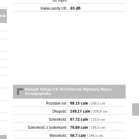
62 mph) :
Hałas jazdy UE :
65 dB
lnik
Renault Twingo 4 E-Tech Electric Wymiary, Masa i
Aerodynamika
Rozstaw osi :
98.15 cale
/ 249.3 cm
Długość :
149.17 cale
/ 378.9 cm
Szerokość :
67.72 cale
/ 172.0 cm
Szerokość z lusterkami :
76.89 cale
/ 195.3 cm
Wysokość :
58.7 cale
/ 149.1 cm