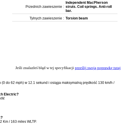
Independent MacPherson
Przednich zawieszenie :
struts. Coil springs. Anti-roll
bar.
Tylnych zawieszenie :
Torsion beam
Jeśli znalazłeś błąd w tej specyfikacji
prześlij swoją poprawkę tutaj
/h (0 do 62 mph) w 12.1 sekund i osiąga maksymalną prędkość 130 km/h /
h Electric?
 kW.
c?
62 Km / 163 miles WLTP.