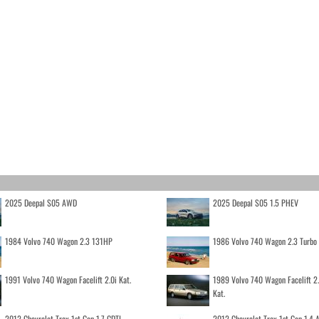
2025 Deepal S05 AWD
2025 Deepal S05 1.5 PHEV
1984 Volvo 740 Wagon 2.3 131HP
1986 Volvo 740 Wagon 2.3 Turb
1991 Volvo 740 Wagon Facelift 2.0i Kat.
1989 Volvo 740 Wagon Facelift 2
Kat.
2012 Chevrolet Trax 1st Gen 1.7 CDTI
2012 Chevrolet Trax 1st Gen 1.4