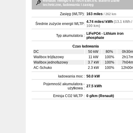
Renault Twingo 4 E-Tech Electric Baterii Dane
techniczne, ładowania i zasięg
Zasięg (WLTP):
163 miles
/ 262 km
4.74 miles/ kWh
(13.1 kWh /
Średnie zużycie energii WLTP:
100 km)
LiFePO4 - Lithium iron
Typ akumulatora :
phosphate
Czas ładowania
DC
50 kW
80%
0h30
Wallbox trójfazowy
11 kW
100%
2h17
Wallbox jednofazowy
3.7 kW
100%
7h04
AC-Schuko
2.3 kW
100%
12h00
ładowania moc :
50.0 kW
Pojemność akumulatora -
27.5 kWh
użytkowa :
Emisja CO2 WLTP :
0 g/km (Renault)