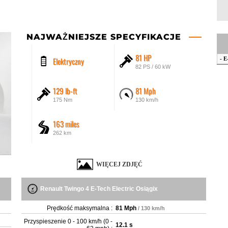
NAJWAŻNIEJSZE SPECYFIKACJE
81 HP
Elektryczny
- E
82 PS / 60 kW
129 lb-ft
81 Mph
175 Nm
130 km/h
163 miles
262 km
WIĘCEJ ZDJĘĆ
Renault Twingo 4 E-Tech Electric Osiągix
Prędkość maksymalna :
81 Mph
/ 130 km/h
Przyspieszenie 0 - 100 km/h (0 -
12.1 s