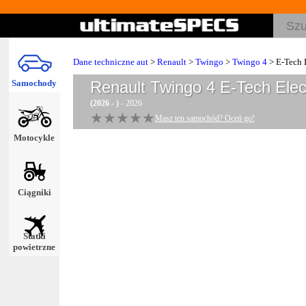
Dane techniczne aut
>
Renault
>
Twingo
>
Twingo 4
> E-Tech E
Samochody
Renault Twingo 4 E-Tech Elec
(2026 - )
- 2026
★★★★★
★★★★★
Masz ten samochód? Oceń go!
Motocykle
Ciągniki
Statki
powietrzne