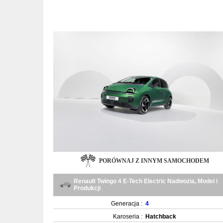
PORÓWNAJ Z INNYM SAMOCHODEM
Renault Twingo 4 E-Tech Electric Nadwozia, Model i
Produkcji
Generacja :
4
Karoseria :
Hatchback