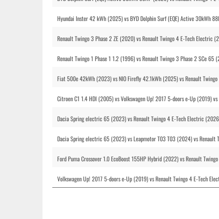
Hyundai Inster 42 kWh (2025) vs BYD Dolphin Surf (EQE) Active 30kWh 88
Renault Twingo 3 Phase 2 ZE (2020) vs Renault Twingo 4 E-Tech Electric (
Renault Twingo 1 Phase 1 1.2 (1996) vs Renault Twingo 3 Phase 2 SCe 65 (
Fiat 500e 42kWh (2023) vs NIO Firefly 42.1kWh (2025) vs Renault Twingo 
Citroen C1 1.4 HDI (2005) vs Volkswagen Up! 2017 5-doors e-Up (2019) vs 
Dacia Spring electric 65 (2023) vs Renault Twingo 4 E-Tech Electric (2026
Dacia Spring electric 65 (2023) vs Leapmotor T03 T03 (2024) vs Renault 
Ford Puma Crossover 1.0 EcoBoost 155HP Hybrid (2022) vs Renault Twingo 
Volkswagen Up! 2017 5-doors e-Up (2019) vs Renault Twingo 4 E-Tech Elec