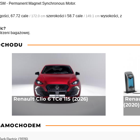
e) PSM - Permanent Magnet Synchronous Motor.
gości,
67.72 cale
szerokości i
58.7 cale
wysokości, z
/ 172.0 cm
/ 149.1 cm
ric?
trzeni bagażowej.
OCHODU
Renault Clio 6 TCe 115 (2026)
Renau
(2020)
 SAMOCHODEM
Tech Electric (2026)