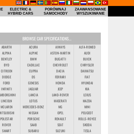
NE
ELECTRIC &
PORÓWNAJ
ZAAWANSOWANE
HYBRID CARS
SAMOCHODY
WYSZUKIWANIE
BROWSE CAR SPECIFICATIONS...
ABARTH
ACURA
AIWAYS
ALFA-ROMEO
ALPINA
ALPINE
ASTON-MARTIN
AUDI
BENTLEY
BMW
BUGATTI
BUICK
BYD
CADILLAC
CHEVROLET
CHRYSLER
CITROEN
CUPRA
DACIA
DAIHATSU
DODGE
DS
FERRARI
FIAT
FORD
GENESIS
HONDA
HYUNDAI
INFINITI
JAGUAR
JEEP
KIA
AMBORGHINI
LANCIA
LAND-ROVER
LEXUS
LINCOLN
LOTUS
MASERATI
MAZDA
MCLAREN
MERCEDES-BENZ
MG
MINI
MITSUBISHI
NISSAN
OPEL
PEUGEOT
POLESTAR
PORSCHE
RENAULT
ROLLS-ROYCE
ROVER
SAAB
SEAT
SKODA
SMART
SUBARU
SUZUKI
TESLA