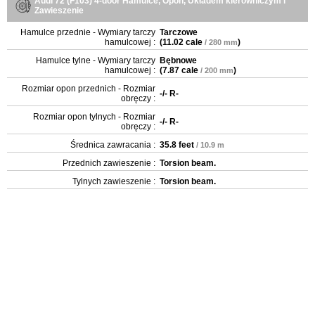
Audi 72 (F103) 4-door Hamulce, Opon, Układem kierowniczym i
Zawieszenie
Hamulce przednie - Wymiary tarczy
Tarczowe
hamulcowej :
(
11.02 cale
)
/ 280 mm
Hamulce tylne - Wymiary tarczy
Bębnowe
hamulcowej :
(
7.87 cale
)
/ 200 mm
Rozmiar opon przednich - Rozmiar
-/- R-
obręczy :
Rozmiar opon tylnych - Rozmiar
-/- R-
obręczy :
Średnica zawracania :
35.8 feet
/ 10.9 m
Przednich zawieszenie :
Torsion beam.
Tylnych zawieszenie :
Torsion beam.