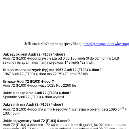
Jeśli znalazłeś błąd w tej specyfikacji
prześlij swoją poprawkę tutaj
Jak szybki jest Audi 72 (F103) 4-door?
Audi 72 (F103) 4-door przyspiesza od 0 do 100 km/h (0 do 62 mph) w 14.8
sekund i osiąga maksymalną prędkość 148 km/h / 92 mph.
Ile koni mechanicznych (hp) ma 1967 Audi 72 (F103) 4-door?
1967 Audi 72 (F103) 4-door ma 72 PS / 71 bhp / 53 kW.
Ile waży Audi 72 (F103) 4-door?
Audi 72 (F103) 4-door waży 1025 Kg / 2260 lbs.
Jakie jest spalanie Audi 72 (F103) 4-door?
Spalanie Audi 72 (F103) 4-door wynosi .
Jaki silnik ma Audi 72 (F103) 4-door?
3
Audi 72 (F103) 4-door ma silnik Rzędowy 4, Benzyna o pojemności 1695 cm
/
103.4 cu-in.
Jakie są wymiary Audi 72 (F103) 4-door?
Audi 72 (F103) 4-door ma
172.44 cale
długości,
64.02 cale
/ 438.0 cm
/ 162.6 cm
szerokości i
57.13 cale
wysokości, z rozstawem osi
98.03 cale
/ 145.1 cm
/ 249.0