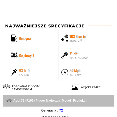
NAJWAŻNIEJSZE SPECYFIKACJE
103.4 cu-in
Benzyna
3
1695 cm
71 HP
Rzędowy 4
72 PS / 53 kW
93 lb-ft
92 Mph
127 Nm
148 km/h
PORÓWNAJ Z INNYM
WIĘCEJ ZDJĘĆ
SAMOCHODEM
Audi 72 (F103) 4-door Nadwozia, Model i Produkcji
Generacja :
72