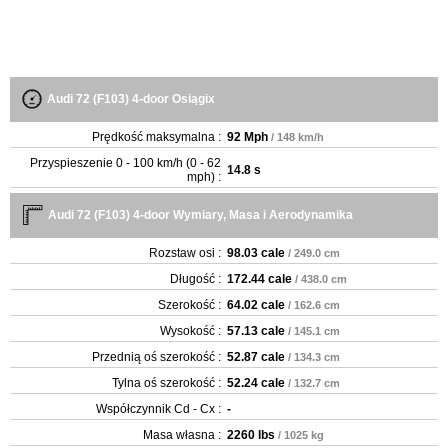
Audi 72 (F103) 4-door Osiągix
Prędkość maksymalna :
92 Mph
/ 148 km/h
Przyspieszenie 0 - 100 km/h (0 - 62
14.8 s
mph) :
Audi 72 (F103) 4-door Wymiary, Masa i Aerodynamika
Rozstaw osi :
98.03 cale
/ 249.0 cm
Długość :
172.44 cale
/ 438.0 cm
Szerokość :
64.02 cale
/ 162.6 cm
Wysokość :
57.13 cale
/ 145.1 cm
Przednią oś szerokość :
52.87 cale
/ 134.3 cm
Tylna oś szerokość :
52.24 cale
/ 132.7 cm
Współczynnik Cd - Cx :
-
Masa własna :
2260 lbs
/ 1025 kg