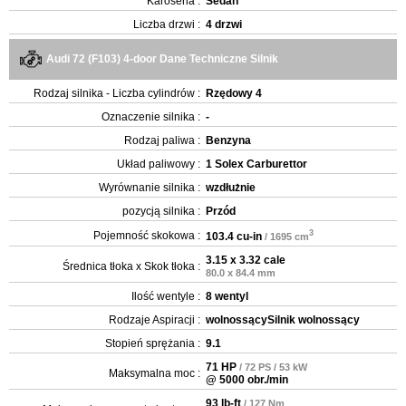
Karoseria :
Sedan
Liczba drzwi :
4 drzwi
Audi 72 (F103) 4-door Dane Techniczne Silnik
Rodzaj silnika - Liczba cylindrów :
Rzędowy 4
Oznaczenie silnika :
-
Rodzaj paliwa :
Benzyna
Układ paliwowy :
1 Solex Carburettor
Wyrównanie silnika :
wzdłużnie
pozycją silnika :
Przód
3
Pojemność skokowa :
103.4 cu-in
/ 1695 cm
3.15 x 3.32 cale
Średnica tłoka x Skok tłoka :
80.0 x 84.4 mm
Ilość wentyle :
8 wentyl
Rodzaje Aspiracji :
wolnossącySilnik wolnossący
Stopień sprężania :
9.1
71 HP
/ 72 PS / 53 kW
Maksymalna moc :
@ 5000 obr./min
93 lb-ft
/ 127 Nm