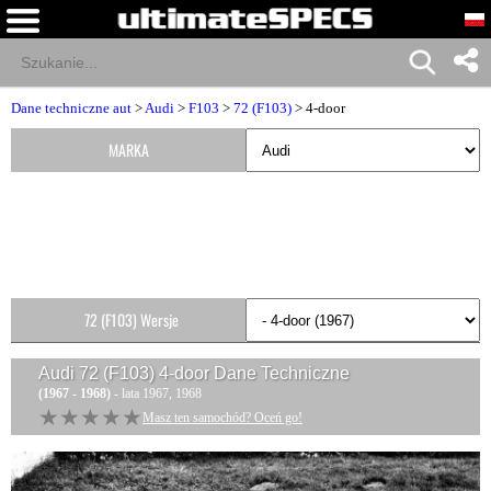
Dane techniczne aut
>
Audi
>
F103
>
72 (F103)
> 4-door
MARKA
72 (F103) Wersje
Audi 72 (F103) 4-door
Dane Techniczne
(1967 - 1968)
- lata 1967, 1968
★★★★★
★★★★★
Masz ten samochód? Oceń go!