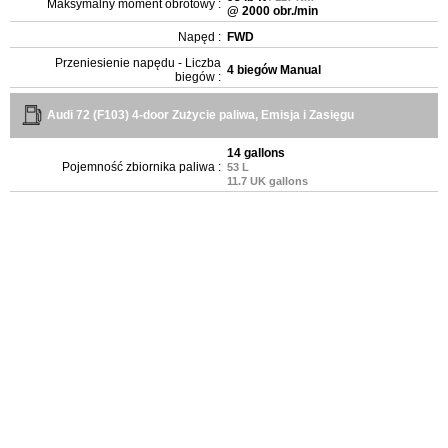
Maksymalny moment obrotowy :
@ 2000 obr./min
Napęd :
FWD
Przeniesienie napędu - Liczba
4 biegów Manual
biegów :
Audi 72 (F103) 4-door Zużycie paliwa, Emisja i Zasięgu
14 gallons
Pojemność zbiornika paliwa :
53 L
11.7 UK gallons