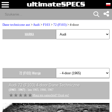
Dane techniczne aut
>
Audi
>
F103
>
72 (F103)
> 4-door
MARKA
72 (F103) Wersje
Audi 72 (F103) 4-door
Dane Techniczne
(1965 - 1967)
- lata 1965, 1966, 1967
★★★★★
★★★★★
Masz ten samochód? Oceń go!