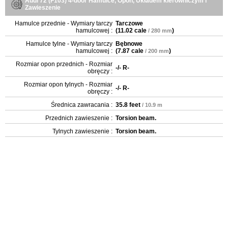
Audi 72 (F103) 4-door Hamulce, Opon, Układem kierowniczym i
Zawieszenie
Hamulce przednie - Wymiary tarczy
Tarczowe
hamulcowej :
(
11.02 cale
)
/ 280 mm
Hamulce tylne - Wymiary tarczy
Bębnowe
hamulcowej :
(
7.87 cale
)
/ 200 mm
Rozmiar opon przednich - Rozmiar
-/- R-
obręczy :
Rozmiar opon tylnych - Rozmiar
-/- R-
obręczy :
Średnica zawracania :
35.8 feet
/ 10.9 m
Przednich zawieszenie :
Torsion beam.
Tylnych zawieszenie :
Torsion beam.