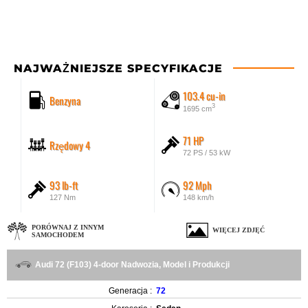
NAJWAŻNIEJSZE SPECYFIKACJE
103.4 cu-in
Benzyna
3
1695 cm
71 HP
Rzędowy 4
72 PS / 53 kW
93 lb-ft
92 Mph
127 Nm
148 km/h
PORÓWNAJ Z INNYM
WIĘCEJ ZDJĘĆ
SAMOCHODEM
Audi 72 (F103) 4-door Nadwozia, Model i Produkcji
Generacja :
72