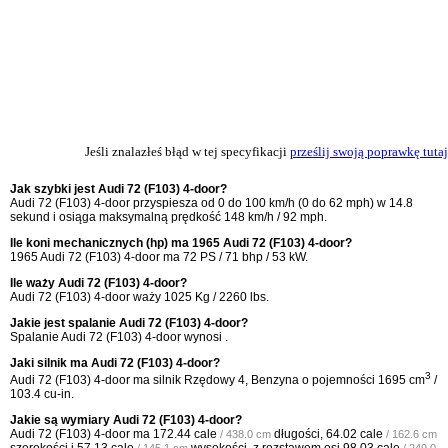
Jeśli znalazłeś błąd w tej specyfikacji
prześlij swoją poprawkę tutaj
Jak szybki jest Audi 72 (F103) 4-door?
Audi 72 (F103) 4-door przyspiesza od 0 do 100 km/h (0 do 62 mph) w 14.8
sekund i osiąga maksymalną prędkość 148 km/h / 92 mph.
Ile koni mechanicznych (hp) ma 1965 Audi 72 (F103) 4-door?
1965 Audi 72 (F103) 4-door ma 72 PS / 71 bhp / 53 kW.
Ile waży Audi 72 (F103) 4-door?
Audi 72 (F103) 4-door waży 1025 Kg / 2260 lbs.
Jakie jest spalanie Audi 72 (F103) 4-door?
Spalanie Audi 72 (F103) 4-door wynosi .
Jaki silnik ma Audi 72 (F103) 4-door?
3
Audi 72 (F103) 4-door ma silnik Rzędowy 4, Benzyna o pojemności 1695 cm
/
103.4 cu-in.
Jakie są wymiary Audi 72 (F103) 4-door?
Audi 72 (F103) 4-door ma
172.44 cale
długości,
64.02 cale
/ 438.0 cm
/ 162.6 cm
szerokości i
57.13 cale
wysokości, z rozstawem osi
98.03 cale
/ 145.1 cm
/ 249.0