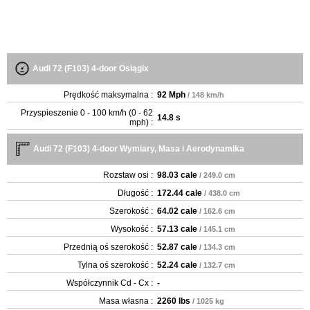
Audi 72 (F103) 4-door Osiągix
Prędkość maksymalna :
92 Mph
/ 148 km/h
Przyspieszenie 0 - 100 km/h (0 - 62
14.8 s
mph) :
Audi 72 (F103) 4-door Wymiary, Masa i Aerodynamika
Rozstaw osi :
98.03 cale
/ 249.0 cm
Długość :
172.44 cale
/ 438.0 cm
Szerokość :
64.02 cale
/ 162.6 cm
Wysokość :
57.13 cale
/ 145.1 cm
Przednią oś szerokość :
52.87 cale
/ 134.3 cm
Tylna oś szerokość :
52.24 cale
/ 132.7 cm
Współczynnik Cd - Cx :
-
Masa własna :
2260 lbs
/ 1025 kg