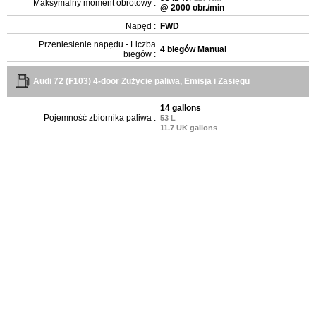
Maksymalny moment obrotowy :
@ 2000 obr./min
Napęd :
FWD
Przeniesienie napędu - Liczba
4 biegów Manual
biegów :
Audi 72 (F103) 4-door Zużycie paliwa, Emisja i Zasięgu
14 gallons
Pojemność zbiornika paliwa :
53 L
11.7 UK gallons