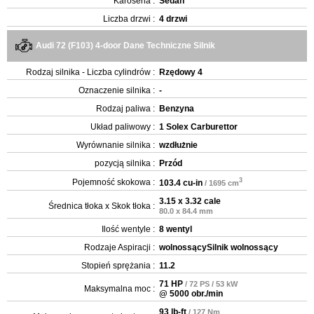
Karoseria :
Sedan
Liczba drzwi :
4 drzwi
Audi 72 (F103) 4-door Dane Techniczne Silnik
Rodzaj silnika - Liczba cylindrów :
Rzędowy 4
Oznaczenie silnika :
-
Rodzaj paliwa :
Benzyna
Układ paliwowy :
1 Solex Carburettor
Wyrównanie silnika :
wzdłużnie
pozycją silnika :
Przód
3
Pojemność skokowa :
103.4 cu-in
/ 1695 cm
3.15 x 3.32 cale
Średnica tłoka x Skok tłoka :
80.0 x 84.4 mm
Ilość wentyle :
8 wentyl
Rodzaje Aspiracji :
wolnossącySilnik wolnossący
Stopień sprężania :
11.2
71 HP
/ 72 PS / 53 kW
Maksymalna moc :
@ 5000 obr./min
93 lb-ft
/ 127 Nm