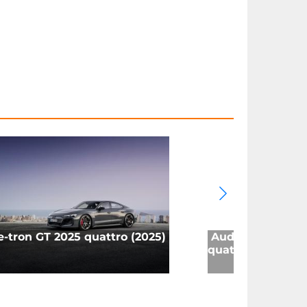
e-tron GT 2025 quattro (2025)
Audi Q8 e-tron 
quattro (2023)