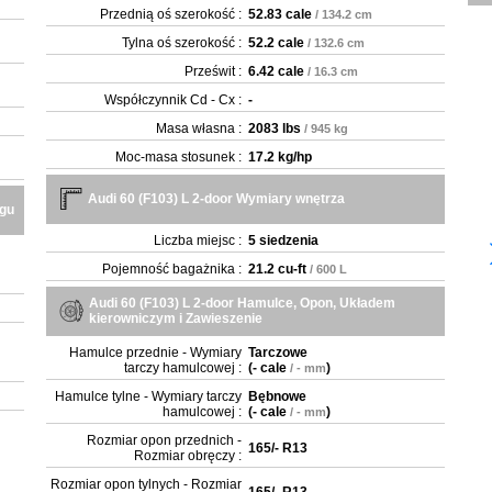
Przednią oś szerokość :
52.83 cale
/ 134.2 cm
Tylna oś szerokość :
52.2 cale
/ 132.6 cm
Prześwit :
6.42 cale
/ 16.3 cm
Współczynnik Cd - Cx :
-
Masa własna :
2083 lbs
/ 945 kg
Moc-masa stosunek :
17.2 kg/hp
Audi 60 (F103) L 2-door Wymiary wnętrza
ęgu
Liczba miejsc :
5 siedzenia
Pojemność bagażnika :
21.2 cu-ft
/ 600 L
Audi 60 (F103) L 2-door Hamulce, Opon, Układem
kierowniczym i Zawieszenie
Hamulce przednie - Wymiary
Tarczowe
tarczy hamulcowej :
(
- cale
)
/ - mm
Hamulce tylne - Wymiary tarczy
Bębnowe
hamulcowej :
(
- cale
)
/ - mm
Rozmiar opon przednich -
165/- R13
Rozmiar obręczy :
Rozmiar opon tylnych - Rozmiar