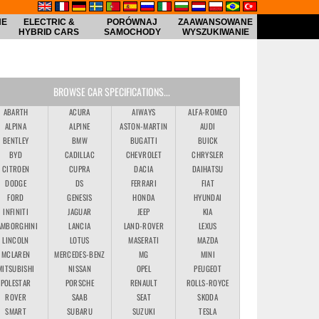
NE
ELECTRIC &
PORÓWNAJ
ZAAWANSOWANE
HYBRID CARS
SAMOCHODY
WYSZUKIWANIE
BROWSE CAR SPECIFICATIONS...
ABARTH
ACURA
AIWAYS
ALFA-ROMEO
ALPINA
ALPINE
ASTON-MARTIN
AUDI
BENTLEY
BMW
BUGATTI
BUICK
BYD
CADILLAC
CHEVROLET
CHRYSLER
CITROEN
CUPRA
DACIA
DAIHATSU
DODGE
DS
FERRARI
FIAT
FORD
GENESIS
HONDA
HYUNDAI
INFINITI
JAGUAR
JEEP
KIA
AMBORGHINI
LANCIA
LAND-ROVER
LEXUS
LINCOLN
LOTUS
MASERATI
MAZDA
MCLAREN
MERCEDES-BENZ
MG
MINI
MITSUBISHI
NISSAN
OPEL
PEUGEOT
POLESTAR
PORSCHE
RENAULT
ROLLS-ROYCE
ROVER
SAAB
SEAT
SKODA
SMART
SUBARU
SUZUKI
TESLA