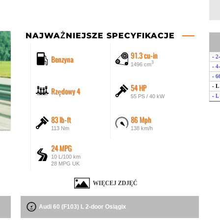
NAJWAŻNIEJSZE SPECYFIKACJE
91.3 cu-in
Benzyna
- 2
3
1496 cm
- 4
- 6
54 HP
- L
Rzędowy 4
- L
55 PS / 40 kW
83 lb-ft
86 Mph
113 Nm
138 km/h
24 MPG
10 L/100 km
28 MPG UK
WIĘCEJ ZDJĘĆ
Audi 60 (F103) L 2-door Osiągix