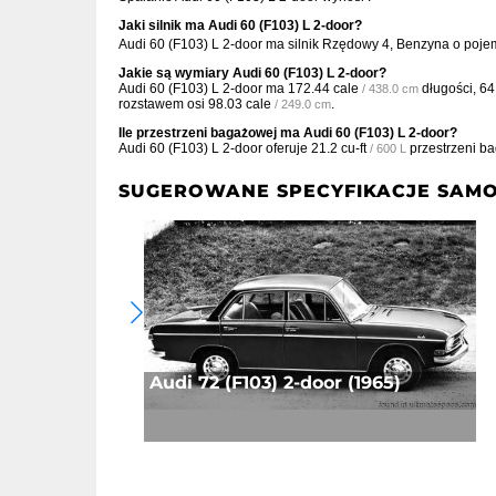
Jaki silnik ma Audi 60 (F103) L 2-door?
Audi 60 (F103) L 2-door ma silnik Rzędowy 4, Benzyna o poj
Jakie są wymiary Audi 60 (F103) L 2-door?
Audi 60 (F103) L 2-door ma
172.44 cale
długości,
64
/ 438.0 cm
rozstawem osi
98.03 cale
.
/ 249.0 cm
Ile przestrzeni bagażowej ma Audi 60 (F103) L 2-door?
Audi 60 (F103) L 2-door oferuje
21.2 cu-ft
przestrzeni b
/ 600 L
SUGEROWANE SPECYFIKACJE SAM
Audi 72 (F103) 2-door (1965)