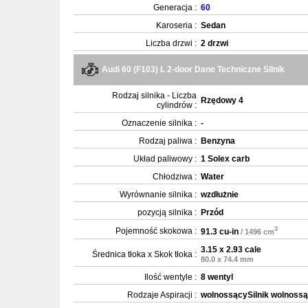
Generacja :
60
Karoseria :
Sedan
Liczba drzwi :
2 drzwi
Audi 60 (F103) L 2-door Dane Techniczne Silnik
Rodzaj silnika - Liczba
Rzędowy 4
cylindrów :
Oznaczenie silnika :
-
Rodzaj paliwa :
Benzyna
Układ paliwowy :
1 Solex carb
Chłodziwa :
Water
Wyrównanie silnika :
wzdłużnie
pozycją silnika :
Przód
3
Pojemność skokowa :
91.3 cu-in
/ 1496 cm
3.15 x 2.93 cale
Średnica tłoka x Skok tłoka :
80.0 x 74.4 mm
Ilość wentyle :
8 wentyl
Rodzaje Aspiracji :
wolnossącySilnik wolnoss