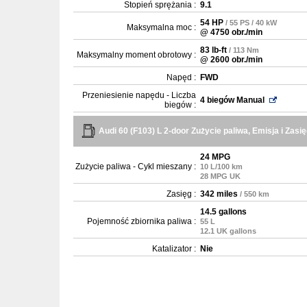
Stopień sprężania :
9.1
54 HP
/ 55 PS / 40 kW
Maksymalna moc :
@ 4750 obr./min
83 lb-ft
/ 113 Nm
Maksymalny moment obrotowy :
@ 2600 obr./min
Napęd :
FWD
Przeniesienie napędu - Liczba
4 biegów Manual
biegów :
Audi 60 (F103) L 2-door Zużycie paliwa, Emisja i Zasi
24 MPG
Zużycie paliwa - Cykl mieszany :
10 L/100 km
28 MPG UK
Zasięg :
342 miles
/ 550 km
14.5 gallons
Pojemność zbiornika paliwa :
55 L
12.1 UK gallons
Katalizator :
Nie