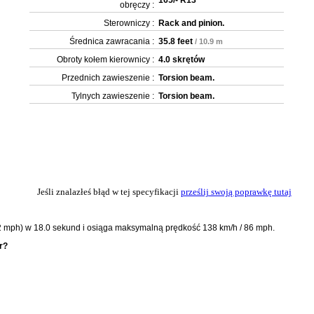
165/- R13
obręczy :
Sterowniczy :
Rack and pinion.
Średnica zawracania :
35.8 feet
/ 10.9 m
Obroty kołem kierownicy :
4.0 skrętów
Przednich zawieszenie :
Torsion beam.
Tylnych zawieszenie :
Torsion beam.
Jeśli znalazłeś błąd w tej specyfikacji
prześlij swoją poprawkę tutaj
62 mph) w 18.0 sekund i osiąga maksymalną prędkość 138 km/h / 86 mph.
r?