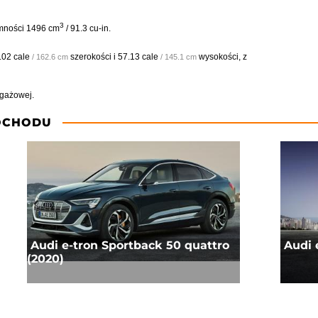
3
emności 1496 cm
/ 91.3 cu-in.
.02 cale
szerokości i
57.13 cale
wysokości, z
/ 162.6 cm
/ 145.1 cm
agażowej.
OCHODU
Audi e-tron Sportback 50 quattro
Audi 
(2020)