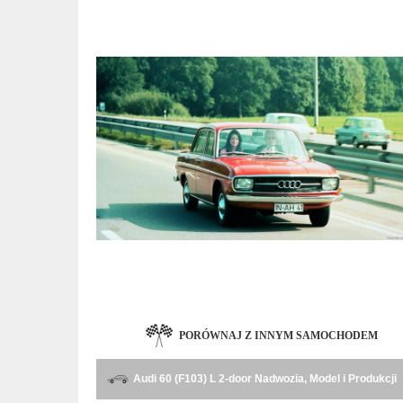
PORÓWNAJ Z INNYM SAMOCHODEM
Audi 60 (F103) L 2-door Nadwozia, Model i Produkcji