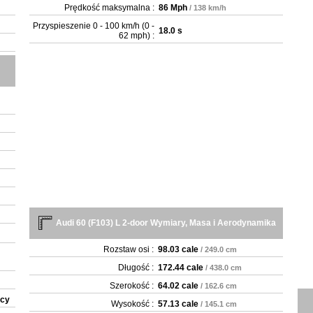
Prędkość maksymalna :
86 Mph
/ 138 km/h
Przyspieszenie 0 - 100 km/h (0 -
18.0 s
62 mph) :
Audi 60 (F103) L 2-door Wymiary, Masa i Aerodynamika
Rozstaw osi :
98.03 cale
/ 249.0 cm
Długość :
172.44 cale
/ 438.0 cm
Szerokość :
64.02 cale
/ 162.6 cm
ący
Wysokość :
57.13 cale
/ 145.1 cm