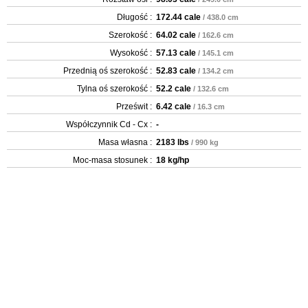
Długość :
172.44 cale
/ 438.0 cm
Szerokość :
64.02 cale
/ 162.6 cm
Wysokość :
57.13 cale
/ 145.1 cm
Przednią oś szerokość :
52.83 cale
/ 134.2 cm
Tylna oś szerokość :
52.2 cale
/ 132.6 cm
Prześwit :
6.42 cale
/ 16.3 cm
Współczynnik Cd - Cx :
-
Masa własna :
2183 lbs
/ 990 kg
Moc-masa stosunek :
18 kg/hp