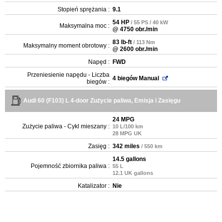
Stopień sprężania :
9.1
54 HP
/ 55 PS / 40 kW
Maksymalna moc :
@ 4750 obr./min
83 lb-ft
/ 113 Nm
Maksymalny moment obrotowy :
@ 2600 obr./min
Napęd :
FWD
Przeniesienie napędu - Liczba
4 biegów Manual
biegów :
Audi 60 (F103) L 4-door Zużycie paliwa, Emisja i Zasięgu
24 MPG
Zużycie paliwa - Cykl mieszany :
10 L/100 km
28 MPG UK
Zasięg :
342 miles
/ 550 km
14.5 gallons
Pojemność zbiornika paliwa :
55 L
12.1 UK gallons
Katalizator :
Nie