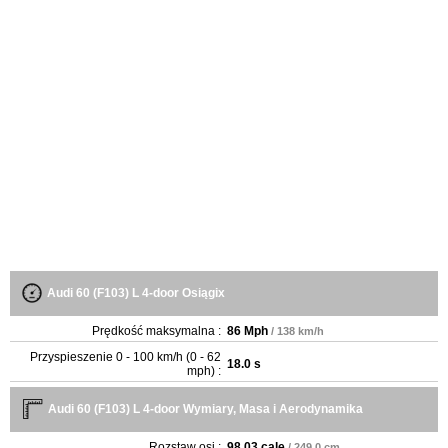
Audi 60 (F103) L 4-door Osiągix
Prędkość maksymalna :
86 Mph
/ 138 km/h
Przyspieszenie 0 - 100 km/h (0 - 62
18.0 s
mph) :
Audi 60 (F103) L 4-door Wymiary, Masa i Aerodynamika
Rozstaw osi :
98.03 cale
/ 249.0 cm