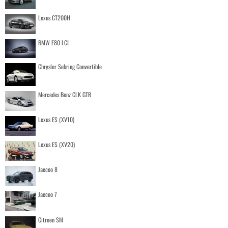
Lexus CT200H
BMW F80 LCI
Chrysler Sebring Convertible
Mercedes Benz CLK GTR
Lexus ES (XV10)
Lexus ES (XV20)
Jaecoo 8
Jaecoo 7
Citroen SM