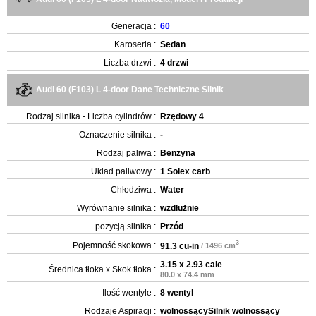
Generacja :
60
Karoseria :
Sedan
Liczba drzwi :
4 drzwi
Audi 60 (F103) L 4-door Dane Techniczne Silnik
Rodzaj silnika - Liczba cylindrów :
Rzędowy 4
Oznaczenie silnika :
-
Rodzaj paliwa :
Benzyna
Układ paliwowy :
1 Solex carb
Chłodziwa :
Water
Wyrównanie silnika :
wzdłużnie
pozycją silnika :
Przód
3
Pojemność skokowa :
91.3 cu-in
/ 1496 cm
3.15 x 2.93 cale
Średnica tłoka x Skok tłoka :
80.0 x 74.4 mm
Ilość wentyle :
8 wentyl
Rodzaje Aspiracji :
wolnossącySilnik wolnossący