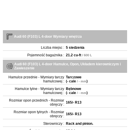
Audi 60 (F103) L 4-door Wymiary wnętrza
Liczba miejsc :
5 siedzenia
Pojemność bagażnika :
21.2 cu-ft
/ 600 L
Audi 60 (F103) L 4-door Hamulce, Opon, Układem kierowniczym i
Zawieszenie
Hamulce przednie - Wymiary tarczy
Tarczowe
hamulcowej :
(
- cale
)
/ - mm
Hamulce tylne - Wymiary tarczy
Bębnowe
hamulcowej :
(
- cale
)
/ - mm
Rozmiar opon przednich - Rozmiar
165/- R13
obręczy :
Rozmiar opon tylnych - Rozmiar
165/- R13
obręczy :
Sterowniczy :
Rack and pinion.