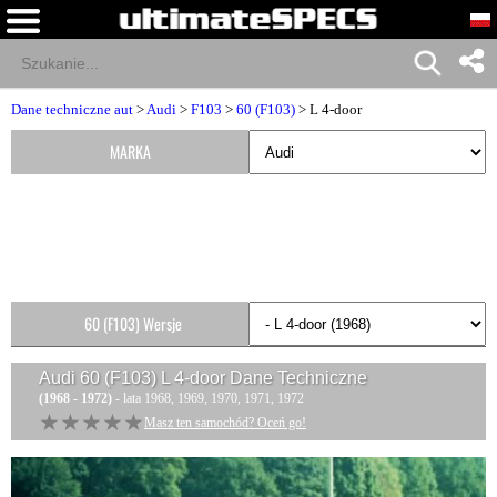
Dane techniczne aut
>
Audi
>
F103
>
60 (F103)
> L 4-door
MARKA
60 (F103) Wersje
Audi 60 (F103) L 4-door
Dane Techniczne
(1968 - 1972)
- lata 1968, 1969, 1970, 1971, 1972
★★★★★
★★★★★
Masz ten samochód? Oceń go!