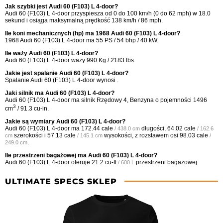
Jak szybki jest Audi 60 (F103) L 4-door?
Audi 60 (F103) L 4-door przyspiesza od 0 do 100 km/h (0 do 62 mph) w 18.0
sekund i osiąga maksymalną prędkość 138 km/h / 86 mph.
Ile koni mechanicznych (hp) ma 1968 Audi 60 (F103) L 4-door?
1968 Audi 60 (F103) L 4-door ma 55 PS / 54 bhp / 40 kW.
Ile waży Audi 60 (F103) L 4-door?
Audi 60 (F103) L 4-door waży 990 Kg / 2183 lbs.
Jakie jest spalanie Audi 60 (F103) L 4-door?
Spalanie Audi 60 (F103) L 4-door wynosi .
Jaki silnik ma Audi 60 (F103) L 4-door?
Audi 60 (F103) L 4-door ma silnik Rzędowy 4, Benzyna o pojemności 1496
3
cm
/ 91.3 cu-in.
Jakie są wymiary Audi 60 (F103) L 4-door?
Audi 60 (F103) L 4-door ma
172.44 cale
długości,
64.02 cale
/ 438.0 cm
/ 162.6
szerokości i
57.13 cale
wysokości, z rozstawem osi
98.03 cale
cm
/ 145.1 cm
/
.
249.0 cm
Ile przestrzeni bagażowej ma Audi 60 (F103) L 4-door?
Audi 60 (F103) L 4-door oferuje
21.2 cu-ft
przestrzeni bagażowej.
/ 600 L
ULTIMATE SPECS SKLEP