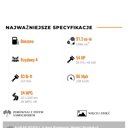
NAJWAŻNIEJSZE SPECYFIKACJE
91.3 cu-in
Benzyna
3
1496 cm
54 HP
Rzędowy 4
55 PS / 40 kW
83 lb-ft
86 Mph
113 Nm
138 km/h
24 MPG
10 L/100 km
28 MPG UK
PORÓWNAJ Z INNYM
WIĘCEJ ZDJĘĆ
SAMOCHODEM
Audi 60 (F103) L 4-door Nadwozia, Model i Produkcji