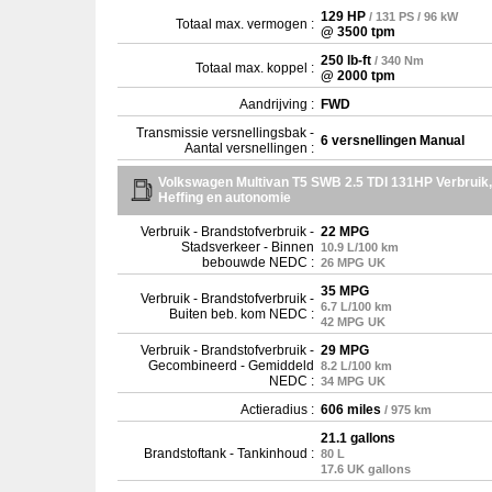
129 HP
/ 131 PS / 96 kW
Totaal max. vermogen :
@ 3500 tpm
250 lb-ft
/ 340 Nm
Totaal max. koppel :
@ 2000 tpm
Aandrijving :
FWD
Transmissie versnellingsbak -
6 versnellingen Manual
Aantal versnellingen :
Volkswagen Multivan T5 SWB 2.5 TDI 131HP Verbruik,
Heffing en autonomie
Verbruik - Brandstofverbruik -
22 MPG
Stadsverkeer - Binnen
10.9 L/100 km
bebouwde NEDC :
26 MPG UK
35 MPG
Verbruik - Brandstofverbruik -
6.7 L/100 km
Buiten beb. kom NEDC :
42 MPG UK
Verbruik - Brandstofverbruik -
29 MPG
Gecombineerd - Gemiddeld
8.2 L/100 km
NEDC :
34 MPG UK
Actieradius :
606 miles
/ 975 km
21.1 gallons
Brandstoftank - Tankinhoud :
80 L
17.6 UK gallons