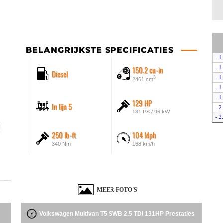
BELANGRIJKSTE SPECIFICATIES
- 1
150.2 cu-in
- 1
Diesel
- 1
3
2461 cm
- 1
- 1
129 HP
In lijn 5
- 2
131 PS / 96 kW
- 2
- 2
250 lb-ft
104 Mph
- 
340 Nm
168 km/h
- 2
- 2
- 
- 2
- 2
MEER FOTO'S
- 
- 2
Volkswagen Multivan T5 SWB 2.5 TDI 131HP Prestaties
- 2