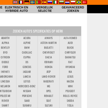
HE
ELEKTRISCH EN
VERGELIJK
GEAVANCEERD
HYBRIDE AUTO
SELECTIE
ZOEKEN
ZOEKEN AUTO'S SPECIFICATIES OP MERK
ABARTH
ACURA
AIWAYS
ALFA-ROMEO
ALPINA
ALPINE
ASTON-MARTIN
AUDI
BENTLEY
BMW
BUGATTI
BUICK
BYD
CADILLAC
CHEVROLET
CHRYSLER
CITROEN
CUPRA
DACIA
DAIHATSU
DODGE
DS
FERRARI
FIAT
FORD
GENESIS
HONDA
HYUNDAI
INFINITI
JAGUAR
JEEP
KIA
AMBORGHINI
LANCIA
LAND-ROVER
LEXUS
LINCOLN
LOTUS
MASERATI
MAZDA
MCLAREN
MERCEDES-BENZ
MG
MINI
MITSUBISHI
NISSAN
OPEL
PEUGEOT
POLESTAR
PORSCHE
RENAULT
ROLLS-ROYCE
ROVER
SAAB
SEAT
SKODA
SMART
SUBARU
SUZUKI
TESLA