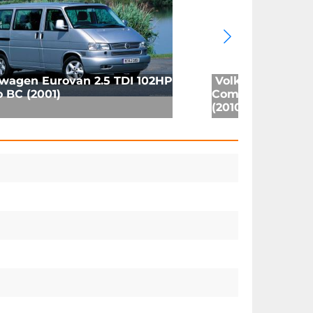
wagen Eurovan 2.5 TDI 102HP
Volkswagen Mul
 BC (2001)
Comfortline 2.0
(2010)