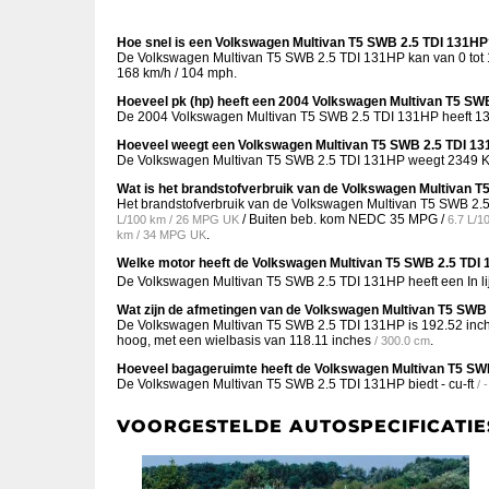
Hoe snel is een Volkswagen Multivan T5 SWB 2.5 TDI 131HP
De Volkswagen Multivan T5 SWB 2.5 TDI 131HP kan van 0 tot 1
168 km/h / 104 mph.
Hoeveel pk (hp) heeft een 2004 Volkswagen Multivan T5 SW
De 2004 Volkswagen Multivan T5 SWB 2.5 TDI 131HP heeft 131
Hoeveel weegt een Volkswagen Multivan T5 SWB 2.5 TDI 1
De Volkswagen Multivan T5 SWB 2.5 TDI 131HP weegt 2349 Kg
Wat is het brandstofverbruik van de Volkswagen Multivan 
Het brandstofverbruik van de Volkswagen Multivan T5 SWB 2
/ Buiten beb. kom NEDC
35 MPG /
L/100 km / 26 MPG UK
6.7 L/1
.
km / 34 MPG UK
Welke motor heeft de Volkswagen Multivan T5 SWB 2.5 TDI
De Volkswagen Multivan T5 SWB 2.5 TDI 131HP heeft een In lij
Wat zijn de afmetingen van de Volkswagen Multivan T5 SWB
De Volkswagen Multivan T5 SWB 2.5 TDI 131HP is
192.52 inc
hoog, met een wielbasis van
118.11 inches
.
/ 300.0 cm
Hoeveel bagageruimte heeft de Volkswagen Multivan T5 SW
De Volkswagen Multivan T5 SWB 2.5 TDI 131HP biedt
- cu-ft
/ 
VOORGESTELDE AUTOSPECIFICATIE