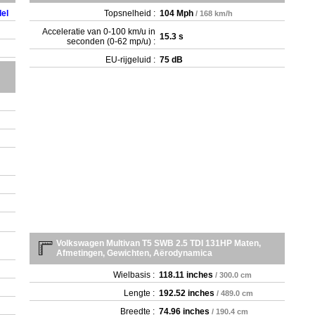
- 
el
Topsnelheid :
104 Mph
/ 168 km/h
- 2
Acceleratie van 0-100 km/u in
- 3
15.3 s
seconden (0-62 mp/u) :
- 3
EU-rijgeluid :
75 dB
- 
- 3
Volkswagen Multivan T5 SWB 2.5 TDI 131HP Maten,
Afmetingen, Gewichten, Aërodynamica
Wielbasis :
118.11 inches
/ 300.0 cm
Lengte :
192.52 inches
/ 489.0 cm
Breedte :
74.96 inches
/ 190.4 cm