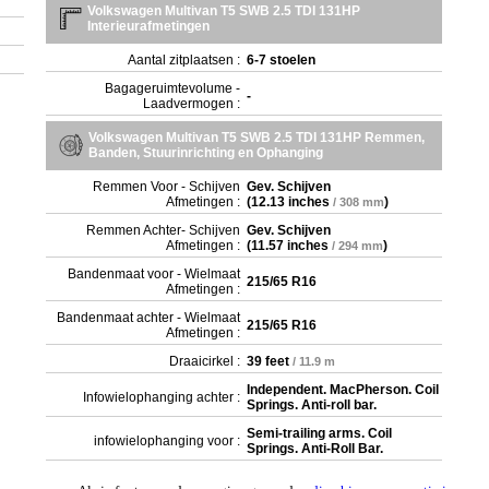
Volkswagen Multivan T5 SWB 2.5 TDI 131HP
Interieurafmetingen
Aantal zitplaatsen :
6-7 stoelen
Bagageruimtevolume -
-
Laadvermogen :
Volkswagen Multivan T5 SWB 2.5 TDI 131HP Remmen,
Banden, Stuurinrichting en Ophanging
Remmen Voor - Schijven
Gev. Schijven
Afmetingen :
(
12.13 inches
)
/ 308 mm
Remmen Achter- Schijven
Gev. Schijven
Afmetingen :
(
11.57 inches
)
/ 294 mm
Bandenmaat voor - Wielmaat
215/65 R16
Afmetingen :
Bandenmaat achter - Wielmaat
215/65 R16
Afmetingen :
Draaicirkel :
39 feet
/ 11.9 m
Independent. MacPherson. Coil
Infowielophanging achter :
Springs. Anti-roll bar.
Semi-trailing arms. Coil
infowielophanging voor :
Springs. Anti-Roll Bar.