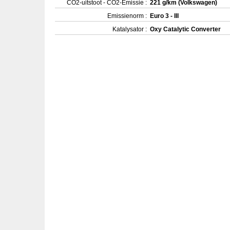
CO2-uitstoot - CO2-Emissie :
221 g/km (Volkswagen)
Emissienorm :
Euro 3 - III
Katalysator :
Oxy Catalytic Converter