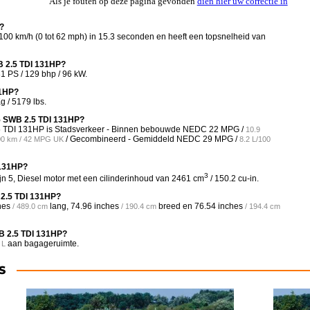
Als je fouten op deze pagina gevonden
dien hier uw correctie in
?
00 km/h (0 tot 62 mph) in 15.3 seconden en heeft een topsnelheid van
B 2.5 TDI 131HP?
 PS / 129 bhp / 96 kW.
31HP?
 / 5179 lbs.
T5 SWB 2.5 TDI 131HP?
.5 TDI 131HP is Stadsverkeer - Binnen bebouwde NEDC
22 MPG /
10.9
/ Gecombineerd - Gemiddeld NEDC
29 MPG /
00 km / 42 MPG UK
8.2 L/100
 131HP?
3
n 5, Diesel motor met een cilinderinhoud van 2461 cm
/ 150.2 cu-in.
 2.5 TDI 131HP?
hes
lang,
74.96 inches
breed en
76.54 inches
/ 489.0 cm
/ 190.4 cm
/ 194.4 cm
B 2.5 TDI 131HP?
aan bagageruimte.
- L
S