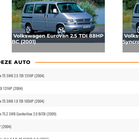
Volkswagen Eurovan 2.5 TDI 88HP
Volks
BC (2001)
Syncro
DEZE AUTO
an T5 SWB 2.5 TDI 131HP (2004)
TDI 131HP (2004)
an T5 SWB 1.9 TDI 105HP (2004)
n T5.2 SWB Comfortline 2.0 BiTDI (2009)
P (2004)