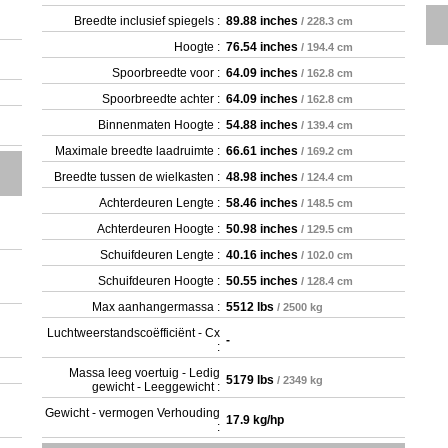
Breedte inclusief spiegels :
89.88 inches
/ 228.3 cm
Hoogte :
76.54 inches
/ 194.4 cm
Spoorbreedte voor :
64.09 inches
/ 162.8 cm
Spoorbreedte achter :
64.09 inches
/ 162.8 cm
Binnenmaten Hoogte :
54.88 inches
/ 139.4 cm
Maximale breedte laadruimte :
66.61 inches
/ 169.2 cm
Breedte tussen de wielkasten :
48.98 inches
/ 124.4 cm
Achterdeuren Lengte :
58.46 inches
/ 148.5 cm
Achterdeuren Hoogte :
50.98 inches
/ 129.5 cm
Schuifdeuren Lengte :
40.16 inches
/ 102.0 cm
Schuifdeuren Hoogte :
50.55 inches
/ 128.4 cm
Max aanhangermassa :
5512 lbs
/ 2500 kg
Luchtweerstandscoëfficiënt - Cx
-
:
Massa leeg voertuig - Ledig
5179 lbs
/ 2349 kg
gewicht - Leeggewicht :
Gewicht - vermogen Verhouding
17.9 kg/hp
: