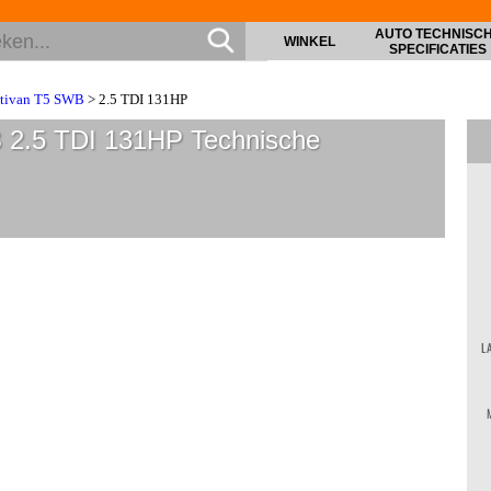
AUTO TECHNISC
WINKEL
SPECIFICATIES
tivan T5 SWB
> 2.5 TDI 131HP
 2.5 TDI 131HP
Technische
L