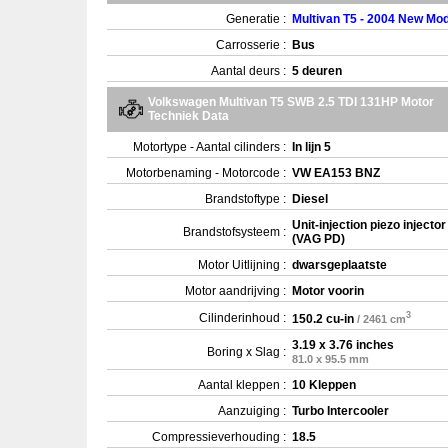
Generatie :
Multivan T5 - 2004 New Mod
Carrosserie :
Bus
Aantal deurs :
5 deuren
Volkswagen Multivan T5 SWB 2.5 TDI 131HP Motor
Techniek Data
Motortype - Aantal cilinders :
In lijn 5
Motorbenaming - Motorcode :
VW EA153 BNZ
Brandstoftype :
Diesel
Unit-injection piezo injector
Brandstofsysteem :
(VAG PD)
Motor Uitlijning :
dwarsgeplaatste
Motor aandrijving :
Motor voorin
3
Cilinderinhoud :
150.2 cu-in
/ 2461 cm
3.19 x 3.76 inches
Boring x Slag :
81.0 x 95.5 mm
Aantal kleppen :
10 Kleppen
Aanzuiging :
Turbo Intercooler
Compressieverhouding :
18.5