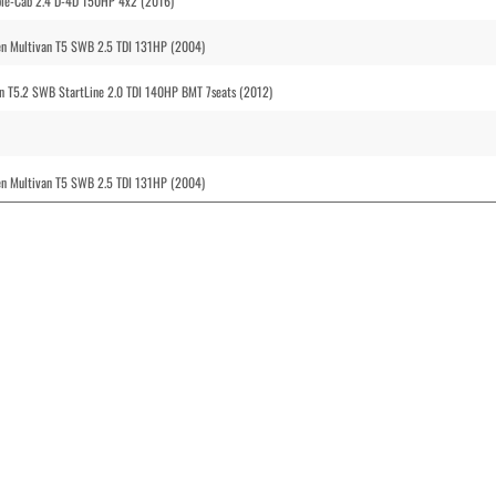
ble-Cab 2.4 D-4D 150HP 4x2 (2016)
en Multivan T5 SWB 2.5 TDI 131HP (2004)
n T5.2 SWB StartLine 2.0 TDI 140HP BMT 7seats (2012)
en Multivan T5 SWB 2.5 TDI 131HP (2004)