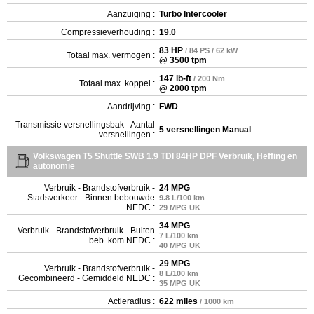
Aanzuiging :
Turbo Intercooler
Compressieverhouding :
19.0
83 HP
/ 84 PS / 62 kW
Totaal max. vermogen :
@ 3500 tpm
147 lb-ft
/ 200 Nm
Totaal max. koppel :
@ 2000 tpm
Aandrijving :
FWD
Transmissie versnellingsbak - Aantal
5 versnellingen Manual
versnellingen :
Volkswagen T5 Shuttle SWB 1.9 TDI 84HP DPF Verbruik, Heffing en
autonomie
Verbruik - Brandstofverbruik -
24 MPG
Stadsverkeer - Binnen bebouwde
9.8 L/100 km
NEDC :
29 MPG UK
34 MPG
Verbruik - Brandstofverbruik - Buiten
7 L/100 km
beb. kom NEDC :
40 MPG UK
29 MPG
Verbruik - Brandstofverbruik -
8 L/100 km
Gecombineerd - Gemiddeld NEDC :
35 MPG UK
Actieradius :
622 miles
/ 1000 km