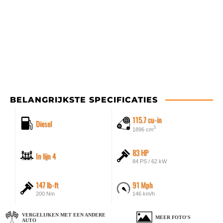
BELANGRIJKSTE SPECIFICATIES
115.7 cu-in
Diesel
3
1896 cm
83 HP
In lijn 4
84 PS / 62 kW
147 lb-ft
91 Mph
200 Nm
146 km/h
VERGELIJKEN MET EEN ANDERE
MEER FOTO'S
AUTO