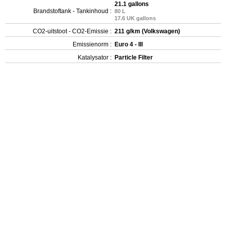
21.1 gallons
Brandstoftank - Tankinhoud :
80 L
17.6 UK gallons
CO2-uitstoot - CO2-Emissie :
211 g/km (Volkswagen)
Emissienorm :
Euro 4 - III
Katalysator :
Particle Filter