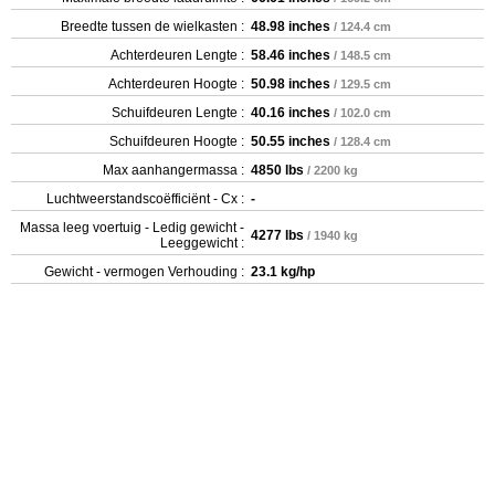
Breedte tussen de wielkasten :
48.98 inches
/ 124.4 cm
Achterdeuren Lengte :
58.46 inches
/ 148.5 cm
Achterdeuren Hoogte :
50.98 inches
/ 129.5 cm
Schuifdeuren Lengte :
40.16 inches
/ 102.0 cm
Schuifdeuren Hoogte :
50.55 inches
/ 128.4 cm
Max aanhangermassa :
4850 lbs
/ 2200 kg
Luchtweerstandscoëfficiënt - Cx :
-
Massa leeg voertuig - Ledig gewicht -
4277 lbs
/ 1940 kg
Leeggewicht :
Gewicht - vermogen Verhouding :
23.1 kg/hp