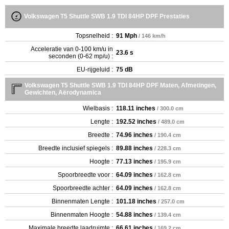
Volkswagen T5 Shuttle SWB 1.9 TDI 84HP DPF Prestaties
Topsnelheid :
91 Mph
/ 146 km/h
Acceleratie van 0-100 km/u in
23.6 s
seconden (0-62 mp/u) :
EU-rijgeluid :
75 dB
Volkswagen T5 Shuttle SWB 1.9 TDI 84HP DPF Maten, Afmetingen,
Gewichten, Aërodynamica
Wielbasis :
118.11 inches
/ 300.0 cm
Lengte :
192.52 inches
/ 489.0 cm
Breedte :
74.96 inches
/ 190.4 cm
Breedte inclusief spiegels :
89.88 inches
/ 228.3 cm
Hoogte :
77.13 inches
/ 195.9 cm
Spoorbreedte voor :
64.09 inches
/ 162.8 cm
Spoorbreedte achter :
64.09 inches
/ 162.8 cm
Binnenmaten Lengte :
101.18 inches
/ 257.0 cm
Binnenmaten Hoogte :
54.88 inches
/ 139.4 cm
Maximale breedte laadruimte :
66.61 inches
/ 169.2 cm