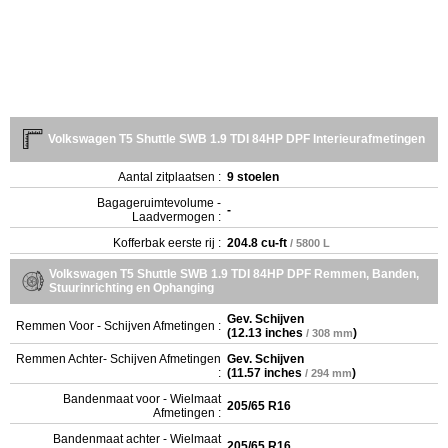
Volkswagen T5 Shuttle SWB 1.9 TDI 84HP DPF Interieurafmetingen
Aantal zitplaatsen :
9 stoelen
Bagageruimtevolume -
-
Laadvermogen :
Kofferbak eerste rij :
204.8 cu-ft
/ 5800 L
Volkswagen T5 Shuttle SWB 1.9 TDI 84HP DPF Remmen, Banden,
Stuurinrichting en Ophanging
Gev. Schijven
Remmen Voor - Schijven Afmetingen :
(
12.13 inches
)
/ 308 mm
Remmen Achter- Schijven Afmetingen
Gev. Schijven
:
(
11.57 inches
)
/ 294 mm
Bandenmaat voor - Wielmaat
205/65 R16
Afmetingen :
Bandenmaat achter - Wielmaat
205/65 R16