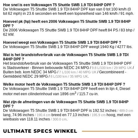
Hoe snel is een Volkswagen T5 Shuttle SWB 1.9 TDI 84HP DPF ?
De Volkswagen T5 Shuttle SWB 1.9 TDI 84HP DPF kan van 0 tot 100 km/h (0
tot 62 mph) in 23.6 seconden en heeft een topsnelheid van 146 km/h / 91 mph.
Hoeveel pk (hp) heeft een 2006 Volkswagen T5 Shuttle SWB 1.9 TDI 84HP
DPF ?
De 2006 Volkswagen T5 Shuttle SWB 1.9 TDI 84HP DPF heeft 84 PS / 83 bhp /
62 kW.
Hoeveel weegt een Volkswagen T5 Shuttle SWB 1.9 TDI 84HP DPF ?
De Volkswagen T5 Shuttle SWB 1.9 TDI 84HP DPF weegt 1940 Kg / 4277 lbs.
Wat is het brandstofverbruik van de Volkswagen T5 Shuttle SWB 1.9 TDI
84HP DPF ?
Het brandstofverbruik van de Volkswagen T5 Shuttle SWB 1.9 TDI 84HP DPF
is Stadsverkeer - Binnen bebouwde NEDC
24 MPG /
/
9.8 L/100 km / 29 MPG UK
Buiten beb. kom NEDC
34 MPG /
/ Gecombineerd -
7 L/100 km / 40 MPG UK
Gemiddeld NEDC
29 MPG /
.
8 L/100 km / 35 MPG UK
Welke motor heeft de Volkswagen T5 Shuttle SWB 1.9 TDI 84HP DPF ?
De Volkswagen T5 Shuttle SWB 1.9 TDI 84HP DPF heeft een In lijn 4, Diesel
3
motor met een cilinderinhoud van 1896 cm
/ 115.7 cu-in.
Wat zijn de afmetingen van de Volkswagen T5 Shuttle SWB 1.9 TDI 84HP
DPF ?
De Volkswagen T5 Shuttle SWB 1.9 TDI 84HP DPF is
192.52 inches
/ 489.0 cm
lang,
74.96 inches
breed en
77.13 inches
hoog, met een
/ 190.4 cm
/ 195.9 cm
wielbasis van
118.11 inches
.
/ 300.0 cm
ULTIMATE SPECS WINKEL