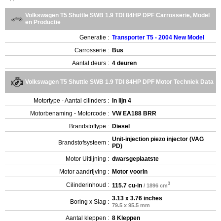
Volkswagen T5 Shuttle SWB 1.9 TDI 84HP DPF Carrosserie, Model
en Productie
Generatie :
Transporter T5 - 2004 New Model
Carrosserie :
Bus
Aantal deurs :
4 deuren
Volkswagen T5 Shuttle SWB 1.9 TDI 84HP DPF Motor Techniek Data
Motortype - Aantal cilinders :
In lijn 4
Motorbenaming - Motorcode :
VW EA188 BRR
Brandstoftype :
Diesel
Unit-injection piezo injector (VAG
Brandstofsysteem :
PD)
Motor Uitlijning :
dwarsgeplaatste
Motor aandrijving :
Motor voorin
3
Cilinderinhoud :
115.7 cu-in
/ 1896 cm
3.13 x 3.76 inches
Boring x Slag :
79.5 x 95.5 mm
Aantal kleppen :
8 Kleppen