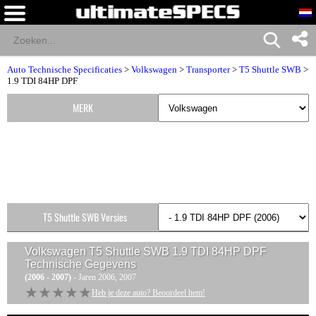
Auto Technische Specificaties
>
Volkswagen
>
Transporter
>
T5 Shuttle SWB
>
1.9 TDI 84HP DPF
MERK
T5 Shuttle SWB Versies
Volkswagen T5 Shuttle SWB 1.9 TDI 84HP DPF
Technische Gegevens
(2006 - 2007)
- Jaren 2006, 2007
★★★★★
★★★★★
Heb je deze auto? Beoordeel hem!