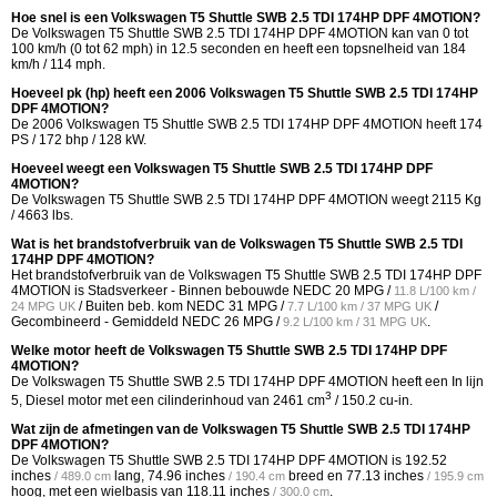
Hoe snel is een Volkswagen T5 Shuttle SWB 2.5 TDI 174HP DPF 4MOTION?
De Volkswagen T5 Shuttle SWB 2.5 TDI 174HP DPF 4MOTION kan van 0 tot
100 km/h (0 tot 62 mph) in 12.5 seconden en heeft een topsnelheid van 184
km/h / 114 mph.
Hoeveel pk (hp) heeft een 2006 Volkswagen T5 Shuttle SWB 2.5 TDI 174HP
DPF 4MOTION?
De 2006 Volkswagen T5 Shuttle SWB 2.5 TDI 174HP DPF 4MOTION heeft 174
PS / 172 bhp / 128 kW.
Hoeveel weegt een Volkswagen T5 Shuttle SWB 2.5 TDI 174HP DPF
4MOTION?
De Volkswagen T5 Shuttle SWB 2.5 TDI 174HP DPF 4MOTION weegt 2115 Kg
/ 4663 lbs.
Wat is het brandstofverbruik van de Volkswagen T5 Shuttle SWB 2.5 TDI
174HP DPF 4MOTION?
Het brandstofverbruik van de Volkswagen T5 Shuttle SWB 2.5 TDI 174HP DPF
4MOTION is Stadsverkeer - Binnen bebouwde NEDC
20 MPG /
11.8 L/100 km /
/ Buiten beb. kom NEDC
31 MPG /
/
24 MPG UK
7.7 L/100 km / 37 MPG UK
Gecombineerd - Gemiddeld NEDC
26 MPG /
.
9.2 L/100 km / 31 MPG UK
Welke motor heeft de Volkswagen T5 Shuttle SWB 2.5 TDI 174HP DPF
4MOTION?
De Volkswagen T5 Shuttle SWB 2.5 TDI 174HP DPF 4MOTION heeft een In lijn
3
5, Diesel motor met een cilinderinhoud van 2461 cm
/ 150.2 cu-in.
Wat zijn de afmetingen van de Volkswagen T5 Shuttle SWB 2.5 TDI 174HP
DPF 4MOTION?
De Volkswagen T5 Shuttle SWB 2.5 TDI 174HP DPF 4MOTION is
192.52
inches
lang,
74.96 inches
breed en
77.13 inches
/ 489.0 cm
/ 190.4 cm
/ 195.9 cm
hoog, met een wielbasis van
118.11 inches
.
/ 300.0 cm