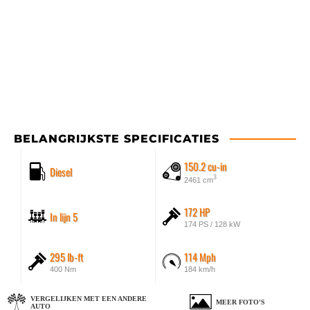
BELANGRIJKSTE SPECIFICATIES
150.2 cu-in
Diesel
3
2461 cm
172 HP
In lijn 5
174 PS / 128 kW
295 lb-ft
114 Mph
400 Nm
184 km/h
VERGELIJKEN MET EEN ANDERE
MEER FOTO'S
AUTO