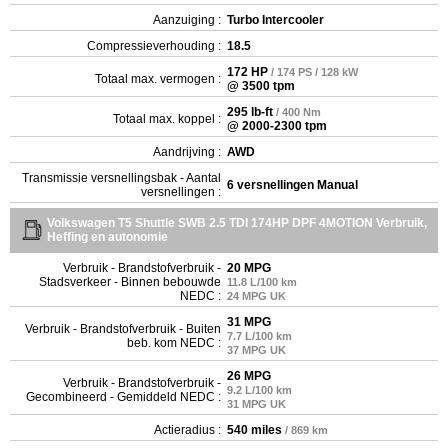
Aanzuiging :
Turbo Intercooler
Compressieverhouding :
18.5
172 HP
/ 174 PS / 128 kW
Totaal max. vermogen :
@ 3500 tpm
295 lb-ft
/ 400 Nm
Totaal max. koppel :
@ 2000-2300 tpm
Aandrijving :
AWD
Transmissie versnellingsbak - Aantal
6 versnellingen Manual
versnellingen :
Volkswagen T5 Shuttle SWB 2.5 TDI 174HP DPF 4MOTION Verbruik,
Heffing en autonomie
Verbruik - Brandstofverbruik -
20 MPG
Stadsverkeer - Binnen bebouwde
11.8 L/100 km
NEDC :
24 MPG UK
31 MPG
Verbruik - Brandstofverbruik - Buiten
7.7 L/100 km
beb. kom NEDC :
37 MPG UK
26 MPG
Verbruik - Brandstofverbruik -
9.2 L/100 km
Gecombineerd - Gemiddeld NEDC :
31 MPG UK
Actieradius :
540 miles
/ 869 km