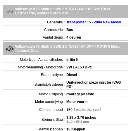
Volkswagen T5 Shuttle SWB 2.5 TDI 174HP DPF 4MOTION
Carrosserie, Model en Productie
Generatie :
Transporter T5 - 2004 New Model
Carrosserie :
Bus
Aantal deurs :
4 deuren
Volkswagen T5 Shuttle SWB 2.5 TDI 174HP DPF 4MOTION Motor
Techniek Data
Motortype - Aantal cilinders :
In lijn 5
Motorbenaming - Motorcode :
VW EA153 BPC
Brandstoftype :
Diesel
Unit-injection piezo injector (VAG
Brandstofsysteem :
PD)
Motor Uitlijning :
dwarsgeplaatste
Motor aandrijving :
Motor voorin
3
Cilinderinhoud :
150.2 cu-in
/ 2461 cm
3.19 x 3.76 inches
Boring x Slag :
81.0 x 95.5 mm
Aantal kleppen :
10 Kleppen