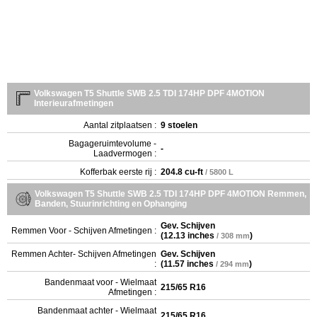
Volkswagen T5 Shuttle SWB 2.5 TDI 174HP DPF 4MOTION
Interieurafmetingen
Aantal zitplaatsen :
9 stoelen
Bagageruimtevolume -
-
Laadvermogen :
Kofferbak eerste rij :
204.8 cu-ft
/ 5800 L
Volkswagen T5 Shuttle SWB 2.5 TDI 174HP DPF 4MOTION Remmen,
Banden, Stuurinrichting en Ophanging
Gev. Schijven
Remmen Voor - Schijven Afmetingen :
(
12.13 inches
)
/ 308 mm
Remmen Achter- Schijven Afmetingen
Gev. Schijven
:
(
11.57 inches
)
/ 294 mm
Bandenmaat voor - Wielmaat
215/65 R16
Afmetingen :
Bandenmaat achter - Wielmaat
215/65 R16