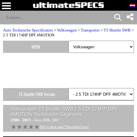
Auto Technische Specificaties
>
Volkswagen
>
Transporter
>
T5 Shuttle SWB
>
2.5 TDI 174HP DPF 4MOTION
MERK
T5 Shuttle SWB Versies
Volkswagen T5 Shuttle SWB 2.5 TDI 174HP DPF
4MOTION
Technische Gegevens
(2006 - 2007)
- Jaren 2006, 2007
★★★★★
★★★★★
Heb je deze auto? Beoordeel hem!