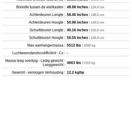
Breedte tussen de wielkasten :
48.98 inches
/ 124.4 cm
Achterdeuren Lengte :
58.46 inches
/ 148.5 cm
Achterdeuren Hoogte :
50.98 inches
/ 129.5 cm
Schuifdeuren Lengte :
40.16 inches
/ 102.0 cm
Schuifdeuren Hoogte :
50.55 inches
/ 128.4 cm
Max aanhangermassa :
5512 lbs
/ 2500 kg
Luchtweerstandscoëfficiënt - Cx :
-
Massa leeg voertuig - Ledig gewicht -
4663 lbs
/ 2115 kg
Leeggewicht :
Gewicht - vermogen Verhouding :
12.2 kg/hp