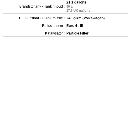
21.1 gallons
Brandstoftank - Tankinhoud :
80 L
17.6 UK gallons
CO2-uitstoot - CO2-Emissie :
243 g/km (Volkswagen)
Emissienorm :
Euro 4 - III
Katalysator :
Particle Filter