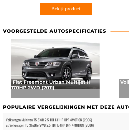
VOORGESTELDE AUTOSPECIFICATIES
Fiat Freemont Urban Multijet II
Volk
170HP 2WD (2011)
POPULAIRE VERGELIJKINGEN MET DEZE AUT
Volkswagen Multivan T5 SWB 2.5 TDI 131HP DPF 4MOTION (2006)
vs Volkswagen T5 Shuttle SWB 2.5 TDI 174HP DPF 4MOTION (2006)