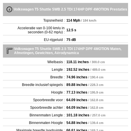
Volkswagen T5 Shuttle SWB 2.5 TDI 174HP DPF 4MOTION Prestaties
Topsnelheid :
114 Mph
/ 184 km/h
Acceleratie van 0-100 km/u in
12.5 s
seconden (0-62 mp/u) :
EU-rijgeluid :
75 dB
Volkswagen T5 Shuttle SWB 2.5 TDI 174HP DPF 4MOTION Maten,
Afmetingen, Gewichten, Aërodynamica
Wielbasis :
118.11 inches
/ 300.0 cm
Lengte :
192.52 inches
/ 489.0 cm
Breedte :
74.96 inches
/ 190.4 cm
Breedte inclusief spiegels :
89.88 inches
/ 228.3 cm
Hoogte :
77.13 inches
/ 195.9 cm
Spoorbreedte voor :
64.09 inches
/ 162.8 cm
Spoorbreedte achter :
64.09 inches
/ 162.8 cm
Binnenmaten Lengte :
101.18 inches
/ 257.0 cm
Binnenmaten Hoogte :
54.88 inches
/ 139.4 cm
Maximale breedte laadruimte :
66.61 inches
/ 169.2 cm