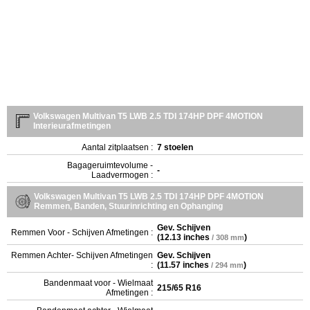
Volkswagen Multivan T5 LWB 2.5 TDI 174HP DPF 4MOTION
Interieurafmetingen
Aantal zitplaatsen :
7 stoelen
Bagageruimtevolume -
-
Laadvermogen :
Volkswagen Multivan T5 LWB 2.5 TDI 174HP DPF 4MOTION
Remmen, Banden, Stuurinrichting en Ophanging
Gev. Schijven
Remmen Voor - Schijven Afmetingen :
(
12.13 inches
)
/ 308 mm
Remmen Achter- Schijven Afmetingen
Gev. Schijven
:
(
11.57 inches
)
/ 294 mm
Bandenmaat voor - Wielmaat
215/65 R16
Afmetingen :