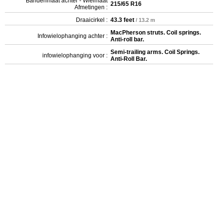
Bandenmaat achter - Wielmaat
215/65 R16
Afmetingen :
Draaicirkel :
43.3 feet
/ 13.2 m
MacPherson struts. Coil springs.
Infowielophanging achter :
Anti-roll bar.
Semi-trailing arms. Coil Springs.
infowielophanging voor :
Anti-Roll Bar.