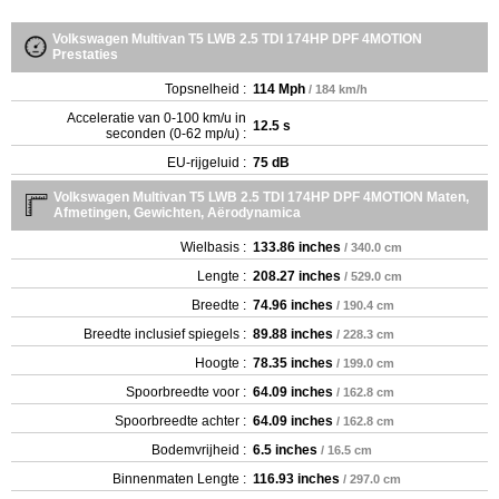
Volkswagen Multivan T5 LWB 2.5 TDI 174HP DPF 4MOTION
Prestaties
Topsnelheid :
114 Mph
/ 184 km/h
Acceleratie van 0-100 km/u in
12.5 s
seconden (0-62 mp/u) :
EU-rijgeluid :
75 dB
Volkswagen Multivan T5 LWB 2.5 TDI 174HP DPF 4MOTION Maten,
Afmetingen, Gewichten, Aërodynamica
Wielbasis :
133.86 inches
/ 340.0 cm
Lengte :
208.27 inches
/ 529.0 cm
Breedte :
74.96 inches
/ 190.4 cm
Breedte inclusief spiegels :
89.88 inches
/ 228.3 cm
Hoogte :
78.35 inches
/ 199.0 cm
Spoorbreedte voor :
64.09 inches
/ 162.8 cm
Spoorbreedte achter :
64.09 inches
/ 162.8 cm
Bodemvrijheid :
6.5 inches
/ 16.5 cm
Binnenmaten Lengte :
116.93 inches
/ 297.0 cm