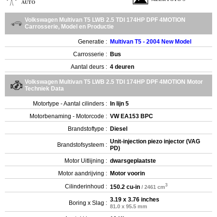
AUTO
Volkswagen Multivan T5 LWB 2.5 TDI 174HP DPF 4MOTION
Carrosserie, Model en Productie
Generatie :
Multivan T5 - 2004 New Model
Carrosserie :
Bus
Aantal deurs :
4 deuren
Volkswagen Multivan T5 LWB 2.5 TDI 174HP DPF 4MOTION Motor
Techniek Data
Motortype - Aantal cilinders :
In lijn 5
Motorbenaming - Motorcode :
VW EA153 BPC
Brandstoftype :
Diesel
Unit-injection piezo injector (VAG
Brandstofsysteem :
PD)
Motor Uitlijning :
dwarsgeplaatste
Motor aandrijving :
Motor voorin
3
Cilinderinhoud :
150.2 cu-in
/ 2461 cm
3.19 x 3.76 inches
Boring x Slag :
81.0 x 95.5 mm