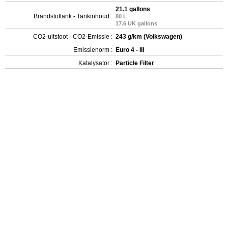
21.1 gallons
Brandstoftank - Tankinhoud :
80 L
17.6 UK gallons
CO2-uitstoot - CO2-Emissie :
243 g/km (Volkswagen)
Emissienorm :
Euro 4 - III
Katalysator :
Particle Filter