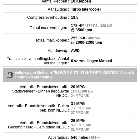
Aantal kleppen :
10 Kleppen
Aanzuiging :
Turbo Intercooler
Compressieverhouding :
18.5
172 HP
/ 174 PS / 128 kW
Totaal max. vermogen :
@ 3500 tpm
295 lb-ft
/ 400 Nm
Totaal max. koppel :
@ 2000-2300 tpm
Aandrijving :
AWD
Transmissie versnellingsbak - Aantal
6 versnellingen Manual
versnellingen :
Volkswagen Multivan T5 LWB 2.5 TDI 174HP DPF 4MOTION Verbruik,
Heffing en autonomie
Verbruik - Brandstofverbruik -
20 MPG
Stadsverkeer - Binnen bebouwde
11.8 L/100 km
NEDC :
24 MPG UK
31 MPG
Verbruik - Brandstofverbruik - Buiten
7.7 L/100 km
beb. kom NEDC :
37 MPG UK
26 MPG
Verbruik - Brandstofverbruik -
9.2 L/100 km
Gecombineerd - Gemiddeld NEDC :
31 MPG UK
Actieradius :
540 miles
/ 869 km