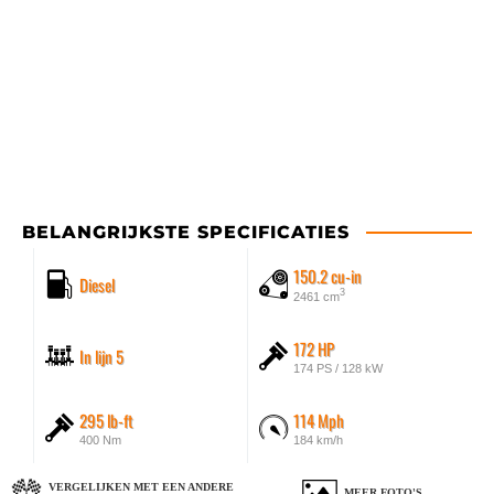
BELANGRIJKSTE SPECIFICATIES
150.2 cu-in
Diesel
3
2461 cm
172 HP
In lijn 5
174 PS / 128 kW
295 lb-ft
114 Mph
400 Nm
184 km/h
VERGELIJKEN MET EEN ANDERE
MEER FOTO'S