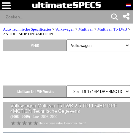
Auto Technische Specificaties
>
Volkswagen
>
Multivan
>
Multivan T5 LWB
>
2.5 TDI 174HP DPF 4MOTION
MERK
Multivan T5 LWB Versies
Volkswagen Multivan T5 LWB 2.5 TDI 174HP DPF
4MOTION
Technische Gegevens
(2008 - 2009)
- Jaren 2008, 2009
★★★★★
★★★★★
Heb je deze auto? Beoordeel hem!