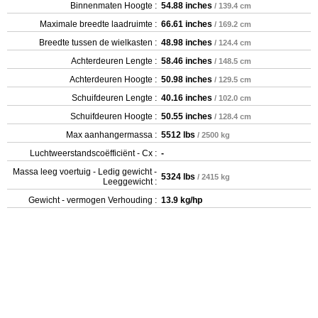
Binnenmaten Hoogte :
54.88 inches
/ 139.4 cm
Maximale breedte laadruimte :
66.61 inches
/ 169.2 cm
Breedte tussen de wielkasten :
48.98 inches
/ 124.4 cm
Achterdeuren Lengte :
58.46 inches
/ 148.5 cm
Achterdeuren Hoogte :
50.98 inches
/ 129.5 cm
Schuifdeuren Lengte :
40.16 inches
/ 102.0 cm
Schuifdeuren Hoogte :
50.55 inches
/ 128.4 cm
Max aanhangermassa :
5512 lbs
/ 2500 kg
Luchtweerstandscoëfficiënt - Cx :
-
Massa leeg voertuig - Ledig gewicht -
5324 lbs
/ 2415 kg
Leeggewicht :
Gewicht - vermogen Verhouding :
13.9 kg/hp