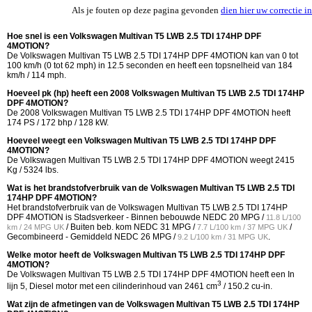
Als je fouten op deze pagina gevonden
dien hier uw correctie in
Hoe snel is een Volkswagen Multivan T5 LWB 2.5 TDI 174HP DPF
4MOTION?
De Volkswagen Multivan T5 LWB 2.5 TDI 174HP DPF 4MOTION kan van 0 tot
100 km/h (0 tot 62 mph) in 12.5 seconden en heeft een topsnelheid van 184
km/h / 114 mph.
Hoeveel pk (hp) heeft een 2008 Volkswagen Multivan T5 LWB 2.5 TDI 174HP
DPF 4MOTION?
De 2008 Volkswagen Multivan T5 LWB 2.5 TDI 174HP DPF 4MOTION heeft
174 PS / 172 bhp / 128 kW.
Hoeveel weegt een Volkswagen Multivan T5 LWB 2.5 TDI 174HP DPF
4MOTION?
De Volkswagen Multivan T5 LWB 2.5 TDI 174HP DPF 4MOTION weegt 2415
Kg / 5324 lbs.
Wat is het brandstofverbruik van de Volkswagen Multivan T5 LWB 2.5 TDI
174HP DPF 4MOTION?
Het brandstofverbruik van de Volkswagen Multivan T5 LWB 2.5 TDI 174HP
DPF 4MOTION is Stadsverkeer - Binnen bebouwde NEDC
20 MPG /
11.8 L/100
/ Buiten beb. kom NEDC
31 MPG /
/
km / 24 MPG UK
7.7 L/100 km / 37 MPG UK
Gecombineerd - Gemiddeld NEDC
26 MPG /
.
9.2 L/100 km / 31 MPG UK
Welke motor heeft de Volkswagen Multivan T5 LWB 2.5 TDI 174HP DPF
4MOTION?
De Volkswagen Multivan T5 LWB 2.5 TDI 174HP DPF 4MOTION heeft een In
3
lijn 5, Diesel motor met een cilinderinhoud van 2461 cm
/ 150.2 cu-in.
Wat zijn de afmetingen van de Volkswagen Multivan T5 LWB 2.5 TDI 174HP