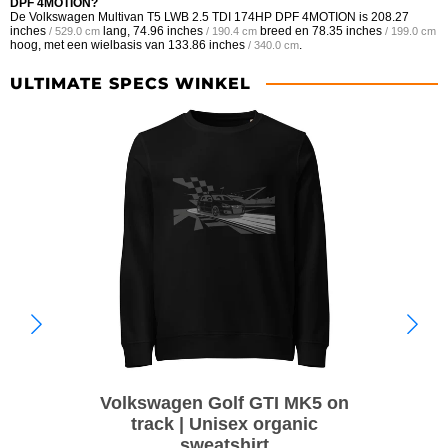
DPF 4MOTION?
De Volkswagen Multivan T5 LWB 2.5 TDI 174HP DPF 4MOTION is
208.27
inches
lang,
74.96 inches
breed en
78.35 inches
/ 529.0 cm
/ 190.4 cm
/ 199.0 cm
hoog, met een wielbasis van
133.86 inches
.
/ 340.0 cm
ULTIMATE SPECS WINKEL