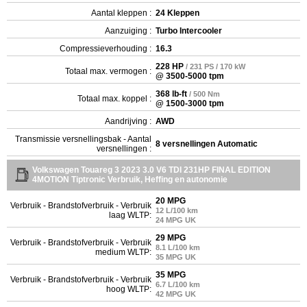
Aantal kleppen :
24 Kleppen
Aanzuiging :
Turbo Intercooler
Compressieverhouding :
16.3
228 HP
/ 231 PS / 170 kW
Totaal max. vermogen :
@ 3500-5000 tpm
368 lb-ft
/ 500 Nm
Totaal max. koppel :
@ 1500-3000 tpm
Aandrijving :
AWD
Transmissie versnellingsbak - Aantal
8 versnellingen Automatic
versnellingen :
Volkswagen Touareg 3 2023 3.0 V6 TDI 231HP FINAL EDITION
4MOTION Tiptronic Verbruik, Heffing en autonomie
20 MPG
Verbruik - Brandstofverbruik - Verbruik
12 L/100 km
laag WLTP:
24 MPG UK
29 MPG
Verbruik - Brandstofverbruik - Verbruik
8.1 L/100 km
medium WLTP:
35 MPG UK
35 MPG
Verbruik - Brandstofverbruik - Verbruik
6.7 L/100 km
hoog WLTP:
42 MPG UK