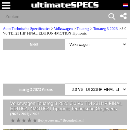
Auto Technische Specificaties
>
Volkswagen
>
Touareg
>
Touareg 3 2023
> 3.0
V6 TDI 231HP FINAL EDITION 4MOTION Tiptronic
MERK
Touareg 3 2023 Versies
Volkswagen Touareg 3 2023 3.0 V6 TDI 231HP FINAL
EDITION 4MOTION Tiptronic
Technische Gegevens
(2025 - 2025)
- 2025
★★★★★
★★★★★
Heb je deze auto? Beoordeel hem!