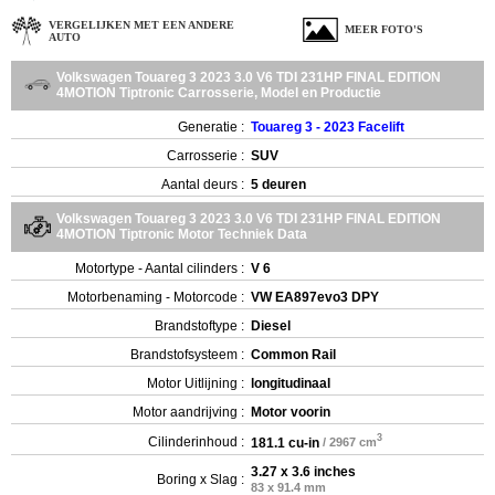
VERGELIJKEN MET EEN ANDERE
MEER FOTO'S
AUTO
Volkswagen Touareg 3 2023 3.0 V6 TDI 231HP FINAL EDITION
4MOTION Tiptronic Carrosserie, Model en Productie
Generatie :
Touareg 3 - 2023 Facelift
Carrosserie :
SUV
Aantal deurs :
5 deuren
Volkswagen Touareg 3 2023 3.0 V6 TDI 231HP FINAL EDITION
4MOTION Tiptronic Motor Techniek Data
Motortype - Aantal cilinders :
V 6
Motorbenaming - Motorcode :
VW EA897evo3 DPY
Brandstoftype :
Diesel
Brandstofsysteem :
Common Rail
Motor Uitlijning :
longitudinaal
Motor aandrijving :
Motor voorin
3
Cilinderinhoud :
181.1 cu-in
/ 2967 cm
3.27 x 3.6 inches
Boring x Slag :
83 x 91.4 mm