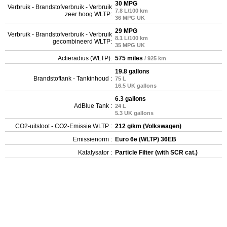
30 MPG
Verbruik - Brandstofverbruik - Verbruik
7.8 L/100 km
zeer hoog WLTP:
36 MPG UK
29 MPG
Verbruik - Brandstofverbruik - Verbruik
8.1 L/100 km
gecombineerd WLTP:
35 MPG UK
Actieradius (WLTP):
575 miles
/ 925 km
19.8 gallons
Brandstoftank - Tankinhoud :
75 L
16.5 UK gallons
6.3 gallons
AdBlue Tank :
24 L
5.3 UK gallons
CO2-uitstoot - CO2-Emissie WLTP :
212 g/km (Volkswagen)
Emissienorm :
Euro 6e (WLTP) 36EB
Katalysator :
Particle Filter (with SCR cat.)