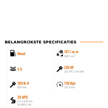
BELANGRIJKSTE SPECIFICATIES
181.1 cu-in
Diesel
3
2967 cm
228 HP
V 6
231 PS / 170 kW
368 lb-ft
138 Mph
500 Nm
222 km/h
29 MPG
8.1 L/100 km
35 MPG UK