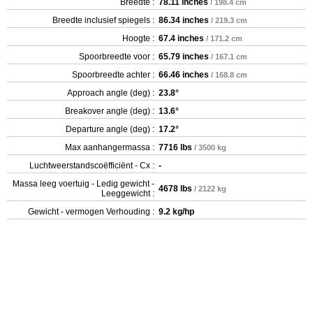
Breedte :
78.11 inches
/ 198.4 cm
Breedte inclusief spiegels :
86.34 inches
/ 219.3 cm
Hoogte :
67.4 inches
/ 171.2 cm
Spoorbreedte voor :
65.79 inches
/ 167.1 cm
Spoorbreedte achter :
66.46 inches
/ 168.8 cm
Approach angle (deg) :
23.8°
Breakover angle (deg) :
13.6°
Departure angle (deg) :
17.2°
Max aanhangermassa :
7716 lbs
/ 3500 kg
Luchtweerstandscoëfficiënt - Cx :
-
Massa leeg voertuig - Ledig gewicht -
4678 lbs
/ 2122 kg
Leeggewicht :
Gewicht - vermogen Verhouding :
9.2 kg/hp