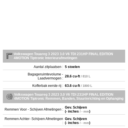
Volkswagen Touareg 3 2023 3.0 V6 TDI 231HP FINAL EDITION
4MOTION Tiptronic Interieurafmetingen
Aantal zitplaatsen :
5 stoelen
Bagageruimtevolume -
28.6 cu-ft
/ 810 L
Laadvermogen :
Kofferbak eerste rij :
63.6 cu-ft
/ 1800 L
Volkswagen Touareg 3 2023 3.0 V6 TDI 231HP FINAL EDITION
4MOTION Tiptronic Remmen, Banden, Stuurinrichting en Ophanging
Gev. Schijven
Remmen Voor - Schijven Afmetingen :
(
- inches
)
/ - mm
Remmen Achter- Schijven Afmetingen
Gev. Schijven
:
(
- inches
)
/ - mm