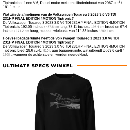
3
Tiptronic heeft een V 6, Diesel motor met een cilinderinhoud van 2967 cm
/
181.1 cu-in.
Wat zijn de afmetingen van de Volkswagen Touareg 3 2023 3.0 V6 TDI
231HP FINAL EDITION 4MOTION Tiptronic?
De Volkswagen Touareg 3 2023 3.0 V6 TDI 231HP FINAL EDITION 4MOTION
Tiptronic is
192.05 inches
lang,
78.11 inches
breed en
67.4
/ 487.8 cm
/ 198.4 cm
inches
hoog, met een wielbasis van
114.33 inches
.
/ 171.2 cm
/ 290.4 cm
Hoeveel bagageruimte heeft de Volkswagen Touareg 3 2023 3.0 V6 TDI
231HP FINAL EDITION 4MOTION Tiptronic?
De Volkswagen Touareg 3 2023 3.0 V6 TDI 231HP FINAL EDITION 4MOTION
Tiptronic biedt
28.6 cu-ft
aan bagageruimte, wat uitbreidt tot
63.6 cu-ft
/ 810 L
/
wanneer de achterstoelen worden neergeklapt.
1800 L
ULTIMATE SPECS WINKEL