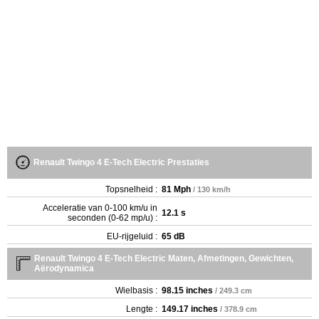
Renault Twingo 4 E-Tech Electric Prestaties
Topsnelheid :
81 Mph
/ 130 km/h
Acceleratie van 0-100 km/u in
12.1 s
seconden (0-62 mp/u) :
EU-rijgeluid :
65 dB
Renault Twingo 4 E-Tech Electric Maten, Afmetingen, Gewichten,
Aërodynamica
Wielbasis :
98.15 inches
/ 249.3 cm
Lengte :
149.17 inches
/ 378.9 cm