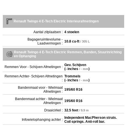
Renault Twingo 4 E-Tech Electric Interieurafmetingen
Aantal zitplaatsen :
4 stoelen
Bagageruimtevolume -
10.8 cu-ft
/ 305 L
Laadvermogen :
Renault Twingo 4 E-Tech Electric Remmen, Banden, Stuurinrichting
en Ophanging
Gev. Schijven
Remmen Voor - Schijven Afmetingen :
(
- inches
)
/ - mm
Remmen Achter- Schijven Afmetingen
Trommels
:
(
- inches
)
/ - mm
Bandenmaat voor - Wielmaat
195/60 R16
Afmetingen :
Bandenmaat achter - Wielmaat
195/60 R16
Afmetingen :
Draaicirkel :
32.5 feet
/ 9.9 m
Independent MacPherson struts.
Infowielophanging achter :
Coil springs. Anti-roll bar.