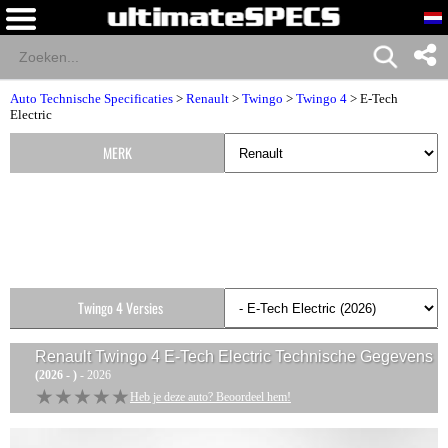
Auto Technische Specificaties
>
Renault
>
Twingo
>
Twingo 4
> E-Tech
Electric
MERK
Twingo 4 Versies
Renault Twingo 4 E-Tech Electric
Technische Gegevens
(2026 - )
- 2026
★★★★★
★★★★★
Heb je deze auto? Beoordeel hem!