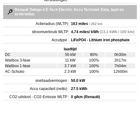
Renault Twingo 4 E-Tech Electric Accu Techniek Data, laad en
actieradius
Actieradius (WLTP):
163 miles
/ 262 km
stroomverbruik WLTP:
4.74 miles/ kWh
(13.1 kWh / 100 km)
Accutype :
LiFePO4 - Lithium iron phosphate
laadtijd
DC
50 kW
80%
0h30m
Wallbox 3-fase
11 kW
100%
2h17m
Wallbox 1-fase
3.7 kW
100%
7h04m
AC-Schuko
2.3 kW
100%
12h00m
snellaadvermogen :
50.0 kW
Accu capaciteit (netto) :
27.5 kWh
CO2-uitstoot - CO2-Emissie WLTP :
0 g/km (Renault)