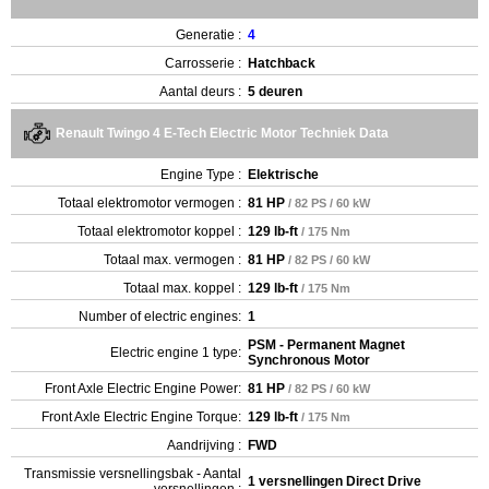
Generatie :
4
Carrosserie :
Hatchback
Aantal deurs :
5 deuren
Renault Twingo 4 E-Tech Electric Motor Techniek Data
Engine Type :
Elektrische
Totaal elektromotor vermogen :
81 HP
/ 82 PS / 60 kW
Totaal elektromotor koppel :
129 lb-ft
/ 175 Nm
Totaal max. vermogen :
81 HP
/ 82 PS / 60 kW
Totaal max. koppel :
129 lb-ft
/ 175 Nm
Number of electric engines:
1
PSM - Permanent Magnet
Electric engine 1 type:
Synchronous Motor
Front Axle Electric Engine Power:
81 HP
/ 82 PS / 60 kW
Front Axle Electric Engine Torque:
129 lb-ft
/ 175 Nm
Aandrijving :
FWD
Transmissie versnellingsbak - Aantal
1 versnellingen Direct Drive
versnellingen :