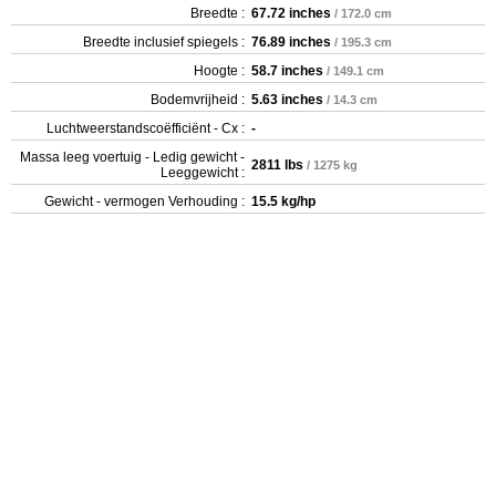
Breedte :
67.72 inches
/ 172.0 cm
Breedte inclusief spiegels :
76.89 inches
/ 195.3 cm
Hoogte :
58.7 inches
/ 149.1 cm
Bodemvrijheid :
5.63 inches
/ 14.3 cm
Luchtweerstandscoëfficiënt - Cx :
-
Massa leeg voertuig - Ledig gewicht -
2811 lbs
/ 1275 kg
Leeggewicht :
Gewicht - vermogen Verhouding :
15.5 kg/hp