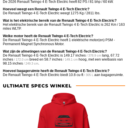
De 2026 Renault Twingo 4 E-Tech Electric heeft 82 PS / 81 bhp / 60 kW.
Hoeveel weegt een Renault Twingo 4 E-Tech Electric?
De Renault Twingo 4 E-Tech Electric weegt 1275 Kg / 2811 lbs.
Wat is het elektrische bereik van de Renault Twingo 4 E-Tech Electric?
Het elektrische bereik van de Renault Twingo 4 E-Tech Electric is 262 Km / 163
miles WLTP.
Welke motor heeft de Renault Twingo 4 E-Tech Electric?
De Renault Twingo 4 E-Tech Electric heeft 1 elektrische motor(en) PSM -
Permanent Magnet Synchronous Motor.
Wat zijn de afmetingen van de Renault Twingo 4 E-Tech Electric?
De Renault Twingo 4 E-Tech Electric is
149.17 inches
lang,
67.72
/ 378.9 cm
inches
breed en
58.7 inches
hoog, met een wielbasis van
/ 172.0 cm
/ 149.1 cm
98.15 inches
.
/ 249.3 cm
Hoeveel bagageruimte heeft de Renault Twingo 4 E-Tech Electric?
De Renault Twingo 4 E-Tech Electric biedt
10.8 cu-ft
aan bagageruimte.
/ 305 L
ULTIMATE SPECS WINKEL