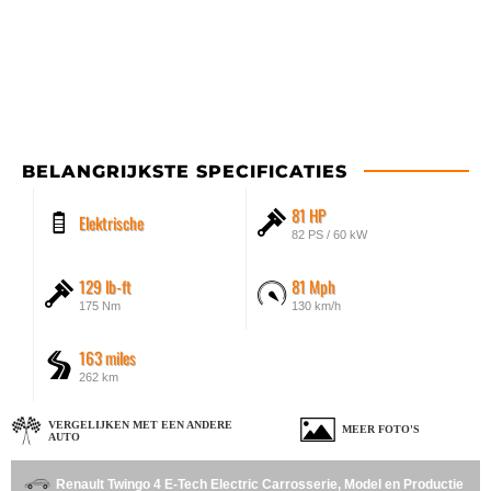
BELANGRIJKSTE SPECIFICATIES
81 HP
Elektrische
82 PS / 60 kW
129 lb-ft
81 Mph
175 Nm
130 km/h
163 miles
262 km
VERGELIJKEN MET EEN ANDERE
MEER FOTO'S
AUTO
Renault Twingo 4 E-Tech Electric Carrosserie, Model en Productie