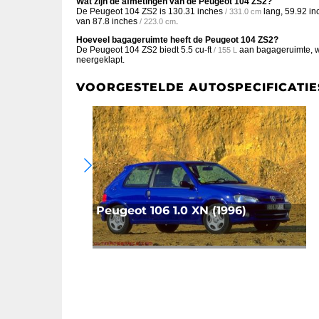
Wat zijn de afmetingen van de Peugeot 104 ZS2?
De Peugeot 104 ZS2 is
130.31 inches
lang,
59.92 in
/ 331.0 cm
van
87.8 inches
.
/ 223.0 cm
Hoeveel bagageruimte heeft de Peugeot 104 ZS2?
De Peugeot 104 ZS2 biedt
5.5 cu-ft
aan bagageruimte, wa
/ 155 L
neergeklapt.
VOORGESTELDE AUTOSPECIFICATIE
Peugeot 106 1.0 XN (1996)