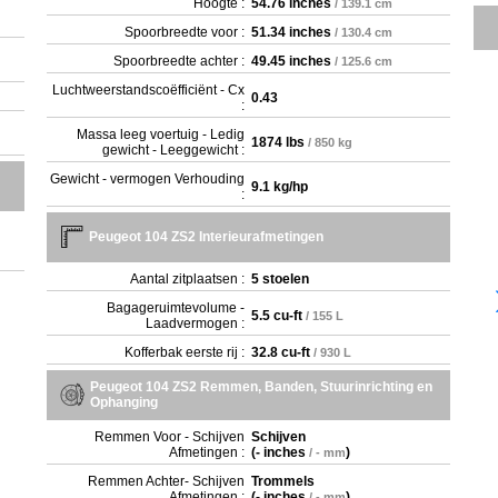
Hoogte :
54.76 inches
/ 139.1 cm
Spoorbreedte voor :
51.34 inches
/ 130.4 cm
Spoorbreedte achter :
49.45 inches
/ 125.6 cm
Luchtweerstandscoëfficiënt - Cx
0.43
:
Massa leeg voertuig - Ledig
1874 lbs
/ 850 kg
gewicht - Leeggewicht :
Gewicht - vermogen Verhouding
9.1 kg/hp
:
Peugeot 104 ZS2 Interieurafmetingen
Aantal zitplaatsen :
5 stoelen
Bagageruimtevolume -
5.5 cu-ft
/ 155 L
Laadvermogen :
Kofferbak eerste rij :
32.8 cu-ft
/ 930 L
Peugeot 104 ZS2 Remmen, Banden, Stuurinrichting en
Ophanging
Remmen Voor - Schijven
Schijven
Afmetingen :
(
- inches
)
/ - mm
Remmen Achter- Schijven
Trommels
Afmetingen :
(
- inches
)
/ - mm