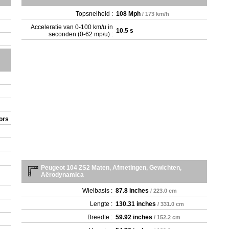
Topsnelheid :
108 Mph
/ 173 km/h
Acceleratie van 0-100 km/u in
10.5 s
seconden (0-62 mp/u) :
ors
Peugeot 104 ZS2 Maten, Afmetingen, Gewichten,
Aërodynamica
Wielbasis :
87.8 inches
/ 223.0 cm
Lengte :
130.31 inches
/ 331.0 cm
Breedte :
59.92 inches
/ 152.2 cm