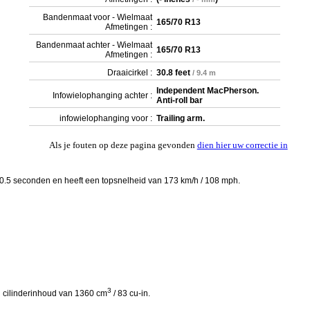
Bandenmaat voor - Wielmaat
165/70 R13
Afmetingen :
Bandenmaat achter - Wielmaat
165/70 R13
Afmetingen :
Draaicirkel :
30.8 feet
/ 9.4 m
Independent MacPherson.
Infowielophanging achter :
Anti-roll bar
infowielophanging voor :
Trailing arm.
Als je fouten op deze pagina gevonden
dien hier uw correctie in
10.5 seconden en heeft een topsnelheid van 173 km/h / 108 mph.
3
n cilinderinhoud van 1360 cm
/ 83 cu-in.