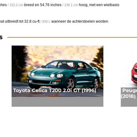
ches
breed en
54.76 inches
hoog, met een wielbasis
/ 152.2 cm
/ 139.1 cm
t uitbreidt tot
32.8 cu-ft
wanneer de achterstoelen worden
/ 930 L
S
Toyota Celica T200 2.0i GT (1996)
Peuge
(2018)