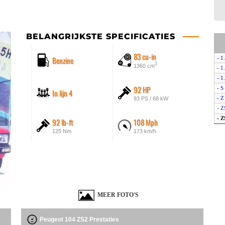
BELANGRIJKSTE SPECIFICATIES
83 cu-in
Benzine
- 1
3
1360 cm
- 1
- 1
92 HP
- S
In lijn 4
- Z
93 PS / 68 kW
- Z
- Z
92 lb-ft
108 Mph
125 Nm
173 km/h
MEER FOTO'S
Peugeot 104 ZS2 Prestaties