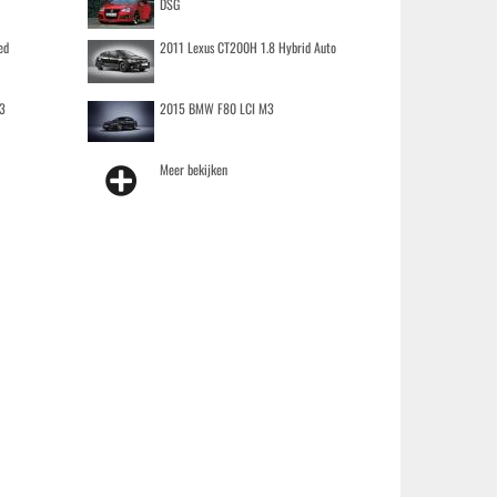
DSG
ed
2011 Lexus CT200H 1.8 Hybrid Auto
3
2015 BMW F80 LCI M3
Meer bekijken