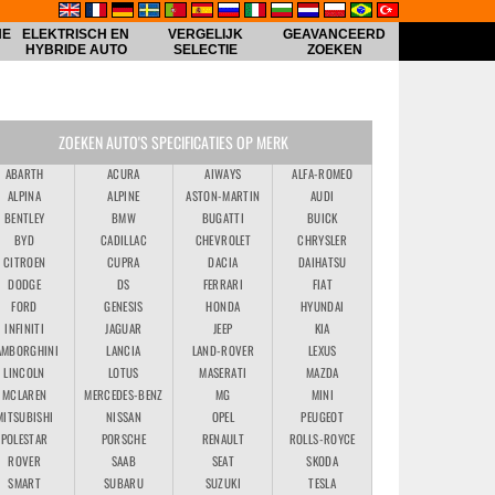
HE
ELEKTRISCH EN
VERGELIJK
GEAVANCEERD
HYBRIDE AUTO
SELECTIE
ZOEKEN
ZOEKEN AUTO'S SPECIFICATIES OP MERK
ABARTH
ACURA
AIWAYS
ALFA-ROMEO
ALPINA
ALPINE
ASTON-MARTIN
AUDI
BENTLEY
BMW
BUGATTI
BUICK
BYD
CADILLAC
CHEVROLET
CHRYSLER
CITROEN
CUPRA
DACIA
DAIHATSU
DODGE
DS
FERRARI
FIAT
FORD
GENESIS
HONDA
HYUNDAI
INFINITI
JAGUAR
JEEP
KIA
AMBORGHINI
LANCIA
LAND-ROVER
LEXUS
LINCOLN
LOTUS
MASERATI
MAZDA
MCLAREN
MERCEDES-BENZ
MG
MINI
MITSUBISHI
NISSAN
OPEL
PEUGEOT
POLESTAR
PORSCHE
RENAULT
ROLLS-ROYCE
ROVER
SAAB
SEAT
SKODA
SMART
SUBARU
SUZUKI
TESLA