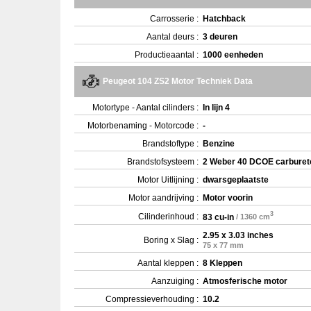
Carrosserie :
Hatchback
Aantal deurs :
3 deuren
Productieaantal :
1000 eenheden
Peugeot 104 ZS2 Motor Techniek Data
Motortype - Aantal cilinders :
In lijn 4
Motorbenaming - Motorcode :
-
Brandstoftype :
Benzine
Brandstofsysteem :
2 Weber 40 DCOE carburet
Motor Uitlijning :
dwarsgeplaatste
Motor aandrijving :
Motor voorin
3
Cilinderinhoud :
83 cu-in
/ 1360 cm
2.95 x 3.03 inches
Boring x Slag :
75 x 77 mm
Aantal kleppen :
8 Kleppen
Aanzuiging :
Atmosferische motor
Compressieverhouding :
10.2