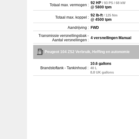
92 HP
/ 93 PS / 68 kW
Totaal max. vermogen :
@ 5800 tpm
92 lb-ft
/ 125 Nm
Totaal max. koppel :
@ 4500 tpm
Aandrijving :
FWD
Transmissie versnellingsbak -
4 versnellingen Manual
Aantal versnellingen :
Peugeot 104 ZS2 Verbruik, Heffing en autonomie
10.6 gallons
Brandstoftank - Tankinhoud :
40 L
8.8 UK gallons