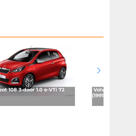
ot 108 3-door 1.0 e-VTi 72
Volvo 940 2.3 Tu
(1991)