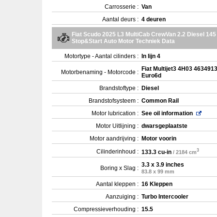
Carrosserie :
Van
Aantal deurs :
4 deuren
Fiat Scudo 2025 L3 MultiCab CrewVan 2.2 Diesel 145
Stop&Start Auto Motor Techniek Data
Motortype - Aantal cilinders :
In lijn 4
Fiat Multijet3 4H03 4634913
Motorbenaming - Motorcode :
Euro6d
Brandstoftype :
Diesel
Brandstofsysteem :
Common Rail
Motor lubrication :
See oil information
Motor Uitlijning :
dwarsgeplaatste
Motor aandrijving :
Motor voorin
3
Cilinderinhoud :
133.3 cu-in
/ 2184 cm
3.3 x 3.9 inches
Boring x Slag :
83.8 x 99 mm
Aantal kleppen :
16 Kleppen
Aanzuiging :
Turbo Intercooler
Compressieverhouding :
15.5