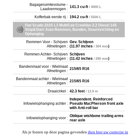
Bagageruimtevolume -
141.3 cu-ft
/ 4000 L
Laadvermogen :
Kofferbak eerste rij :
194.2 cu-ft
/ 5500 L
Fiat Scudo 2025 L3 MultiCab CrewVan 2.2 Diesel 145
Stop&Start Auto Remmen, Banden, Stuurinrichting en
Ophanging
Remmen Voor - Schijven
Gev. Schijven
Afmetingen :
(
11.97 inches
)
/ 304 mm
Remmen Achter- Schijven
Schijven
Afmetingen :
(
11.42 inches
)
/ 290 mm
Bandenmaat voor - Wielmaat
215/65 R16
Afmetingen :
Bandenmaat achter - Wielmaat
215/65 R16
Afmetingen :
Draaicirkel :
42.3 feet
/ 12.9 m
Independent. Reinforced
Infowielophanging achter :
Pseudo MacPherson front axle
with Anti-roll bar
Oblique wishbone trailing arms
infowielophanging voor :
rear axle
Als je fouten op deze pagina gevonden
dien hier uw correctie in