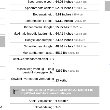
Spoorbreedte voor :
64.06 inches
/ 162.7 cm
Spoorbreedte achter :
62.99 inches
/ 160.0 cm
Bodemvrijheid :
5.91 inches
/ 15.0 cm
Binnenmaten Lengte :
93.11 inches
/ 236.5 cm
Binnenmaten Hoogte :
55 inches
/ 139.7 cm
Maximale breedte laadruimte :
64.41 inches
/ 163.6 cm
Hoogte laaddrempel :
23.62 inches
/ 60.0 cm
Schuifdeuren Hoogte :
48.86 inches
/ 124.1 cm
Max aanhangermassa :
5512 lbs
/ 2500 kg
Luchtweerstandscoëfficiënt - Cx
-
:
Massa leeg voertuig - Ledig
4299 lbs
/ 1950 kg
gewicht - Leeggewicht :
Gewicht - vermogen Verhouding
13 kg/hp
:
Fiat Scudo 2025 L3 MultiCab CrewVan 2.2 Diesel 145
Stop&Start Auto Interieurafmetingen
Aantal zitplaatsen :
6 stoelen
.)
Stoelindeling :
3+3