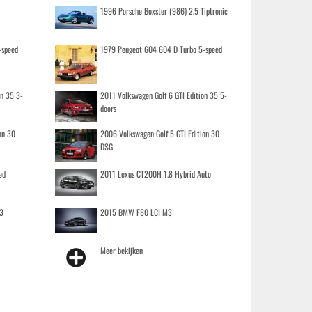
1996 Porsche Boxster (986) 2.5 Tiptronic
-speed
1979 Peugeot 604 604 D Turbo 5-speed
on 35 3-
2011 Volkswagen Golf 6 GTI Edition 35 5-
doors
on 30
2006 Volkswagen Golf 5 GTI Edition 30
DSG
ed
2011 Lexus CT200H 1.8 Hybrid Auto
3
2015 BMW F80 LCI M3
Meer bekijken