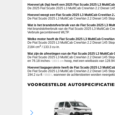
Hoeveel pk (hp) heeft een 2025 Fiat Scudo 2025 L3 MultiCa
De 2025 Fiat Scudo 2025 L3 MultiCab CrewVan 2.2 Diesel 145 
Hoeveel weegt een Fiat Scudo 2025 L3 MultiCab CrewVan 2.
De Fiat Scudo 2025 L3 MultiCab CrewVan 2.2 Diesel 145 Stop&
Wat is het brandstofverbruik van de Fiat Scudo 2025 L3 Mu
Het brandstofverbruik van de Fiat Scudo 2025 L3 MultiCab Cre
Verbruik gecombineerd WLTP.
Welke motor heeft de Fiat Scudo 2025 L3 MultiCab CrewVan 
De Fiat Scudo 2025 L3 MultiCab CrewVan 2.2 Diesel 145 Stop&St
3
2184 cm
/ 133.3 cu-in.
Wat zijn de afmetingen van de Fiat Scudo 2025 L3 MultiCab
De Fiat Scudo 2025 L3 MultiCab CrewVan 2.2 Diesel 145 Stop&
en
76.18 inches
hoog, met een wielbasis van
128.94
/ 193.5 cm
Hoeveel bagageruimte heeft de Fiat Scudo 2025 L3 MultiCa
De Fiat Scudo 2025 L3 MultiCab CrewVan 2.2 Diesel 145 Stop&
194.2 cu-ft
wanneer de achterstoelen worden neergekl
/ 5500 L
VOORGESTELDE AUTOSPECIFICATIE