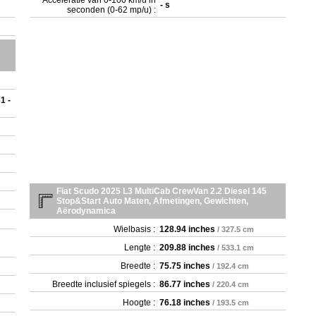
Acceleratie van 0-100 km/u in
- s
seconden (0-62 mp/u) :
1 -
Fiat Scudo 2025 L3 MultiCab CrewVan 2.2 Diesel 145
Stop&Start Auto Maten, Afmetingen, Gewichten,
Aërodynamica
Wielbasis :
128.94 inches
/ 327.5 cm
Lengte :
209.88 inches
/ 533.1 cm
Breedte :
75.75 inches
/ 192.4 cm
Breedte inclusief spiegels :
86.77 inches
/ 220.4 cm
Hoogte :
76.18 inches
/ 193.5 cm