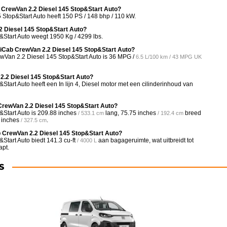
b CrewVan 2.2 Diesel 145 Stop&Start Auto?
Stop&Start Auto heeft 150 PS / 148 bhp / 110 kW.
2 Diesel 145 Stop&Start Auto?
Start Auto weegt 1950 Kg / 4299 lbs.
ltiCab CrewVan 2.2 Diesel 145 Stop&Start Auto?
wVan 2.2 Diesel 145 Stop&Start Auto is
36 MPG /
6.5 L/100 km / 43 MPG UK
2.2 Diesel 145 Stop&Start Auto?
art Auto heeft een In lijn 4, Diesel motor met een cilinderinhoud van
 CrewVan 2.2 Diesel 145 Stop&Start Auto?
Start Auto is
209.88 inches
lang,
75.75 inches
breed
/ 533.1 cm
/ 192.4 cm
 inches
.
/ 327.5 cm
b CrewVan 2.2 Diesel 145 Stop&Start Auto?
Start Auto biedt
141.3 cu-ft
aan bagageruimte, wat uitbreidt tot
/ 4000 L
apt.
S