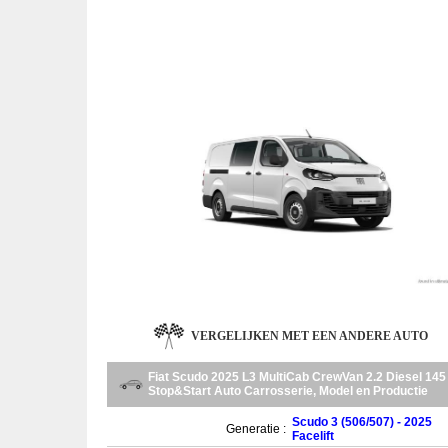
VERGELIJKEN MET EEN ANDERE AUTO
Fiat Scudo 2025 L3 MultiCab CrewVan 2.2 Diesel 145
Stop&Start Auto Carrosserie, Model en Productie
Scudo 3 (506/507) - 2025
Generatie :
Facelift