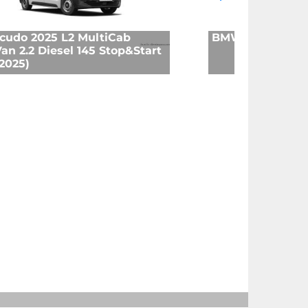
Scudo 2025 L2 MultiCab
BMW 329 Cabriol
n 2.2 Diesel 145 Stop&Start
2025)