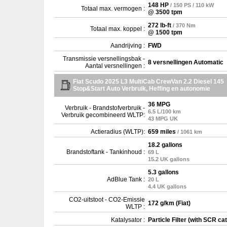
148 HP
/ 150 PS / 110 kW
Totaal max. vermogen :
@ 3500 tpm
272 lb-ft
/ 370 Nm
Totaal max. koppel :
@ 1500 tpm
Aandrijving :
FWD
Transmissie versnellingsbak -
8 versnellingen Automatic
Aantal versnellingen :
Fiat Scudo 2025 L3 MultiCab CrewVan 2.2 Diesel 145
Stop&Start Auto Verbruik, Heffing en autonomie
36 MPG
Verbruik - Brandstofverbruik -
6.5 L/100 km
Verbruik gecombineerd WLTP:
43 MPG UK
Actieradius (WLTP):
659 miles
/ 1061 km
18.2 gallons
Brandstoftank - Tankinhoud :
69 L
15.2 UK gallons
5.3 gallons
AdBlue Tank :
20 L
4.4 UK gallons
CO2-uitstoot - CO2-Emissie
172 g/km (Fiat)
WLTP :
Katalysator :
Particle Filter (with SCR cat