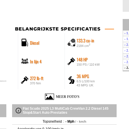
BELANGRIJKSTE SPECIFICATIES
- 1
133.3 cu-in
- 1
Diesel
- 2
3
2184 cm
- 2
- 2
148 HP
In lijn 4
- 2
150 PS / 110 kW
- 2
- 2
36 MPG
272 lb-ft
- E
6.5 L/100 km
370 Nm
- E
43 MPG UK
MEER FOTO'S
Fiat Scudo 2025 L3 MultiCab CrewVan 2.2 Diesel 145
Stop&Start Auto Prestaties
Topsnelheid :
- Mph
/ - km/h