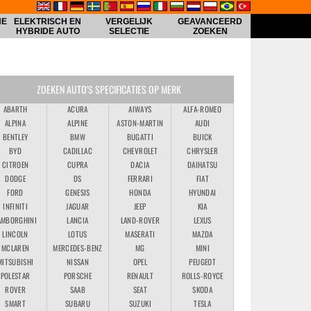
HE
ELEKTRISCH EN
VERGELIJK
GEAVANCEERD
HYBRIDE AUTO
SELECTIE
ZOEKEN
ZOEKEN AUTO'S SPECIFICATIES OP MERK
ABARTH
ACURA
AIWAYS
ALFA-ROMEO
ALPINA
ALPINE
ASTON-MARTIN
AUDI
BENTLEY
BMW
BUGATTI
BUICK
BYD
CADILLAC
CHEVROLET
CHRYSLER
CITROEN
CUPRA
DACIA
DAIHATSU
DODGE
DS
FERRARI
FIAT
FORD
GENESIS
HONDA
HYUNDAI
INFINITI
JAGUAR
JEEP
KIA
AMBORGHINI
LANCIA
LAND-ROVER
LEXUS
LINCOLN
LOTUS
MASERATI
MAZDA
MCLAREN
MERCEDES-BENZ
MG
MINI
MITSUBISHI
NISSAN
OPEL
PEUGEOT
POLESTAR
PORSCHE
RENAULT
ROLLS-ROYCE
ROVER
SAAB
SEAT
SKODA
SMART
SUBARU
SUZUKI
TESLA