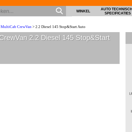
AUTO TECHNISC
WINKEL
SPECIFICATIES
 MultiCab CrewVan
> 2.2 Diesel 145 Stop&Start Auto
 CrewVan 2.2 Diesel 145 Stop&Start
L