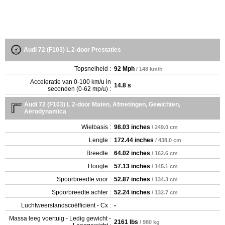
Audi 72 (F103) L 2-door Prestaties
Topsnelheid :
92 Mph
/ 148 km/h
Acceleratie van 0-100 km/u in
14.8 s
seconden (0-62 mp/u) :
Audi 72 (F103) L 2-door Maten, Afmetingen, Gewichten,
Aërodynamica
Wielbasis :
98.03 inches
/ 249.0 cm
Lengte :
172.44 inches
/ 438.0 cm
Breedte :
64.02 inches
/ 162.6 cm
Hoogte :
57.13 inches
/ 145.1 cm
Spoorbreedte voor :
52.87 inches
/ 134.3 cm
Spoorbreedte achter :
52.24 inches
/ 132.7 cm
Luchtweerstandscoëfficiënt - Cx :
-
Massa leeg voertuig - Ledig gewicht -
2161 lbs
/ 980 kg