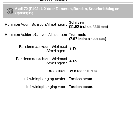
Audi 72 (F103) L 2-door Remmen, Banden, Stuurinrichting en
Ophanging
Schijven
Remmen Voor - Schijven Afmetingen :
(
11.02 inches
)
/ 280 mm
Remmen Achter- Schijven Afmetingen
Trommels
:
(
7.87 inches
)
/ 200 mm
Bandenmaat voor - Wielmaat
-/- R-
Afmetingen :
Bandenmaat achter - Wielmaat
-/- R-
Afmetingen :
Draaicirkel :
35.8 feet
/ 10.9 m
Infowielophanging achter :
Torsion beam.
infowielophanging voor :
Torsion beam.