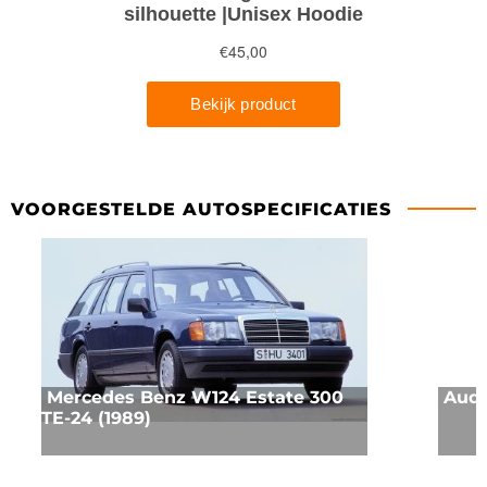
VOORGESTELDE AUTOSPECIFICATIES
Mercedes Benz W124 Estate 300
Audi
TE-24 (1989)