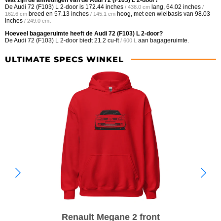
De Audi 72 (F103) L 2-door is
172.44 inches
lang,
64.02 inches
/ 438.0 cm
/
breed en
57.13 inches
hoog, met een wielbasis van
98.03
162.6 cm
/ 145.1 cm
inches
.
/ 249.0 cm
Hoeveel bagageruimte heeft de Audi 72 (F103) L 2-door?
De Audi 72 (F103) L 2-door biedt
21.2 cu-ft
aan bagageruimte.
/ 600 L
ULTIMATE SPECS WINKEL