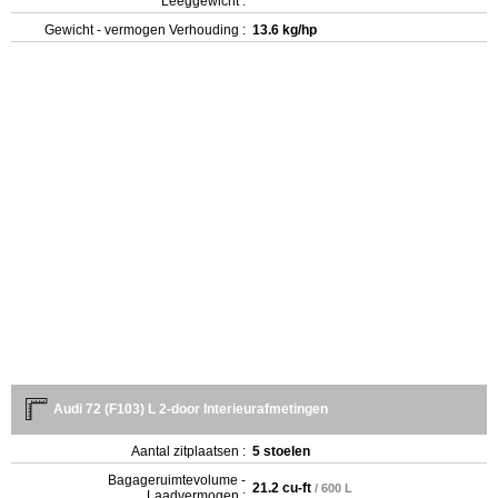
Leeggewicht :
Gewicht - vermogen Verhouding :
13.6 kg/hp
Audi 72 (F103) L 2-door Interieurafmetingen
Aantal zitplaatsen :
5 stoelen
Bagageruimtevolume -
21.2 cu-ft
/ 600 L
Laadvermogen :