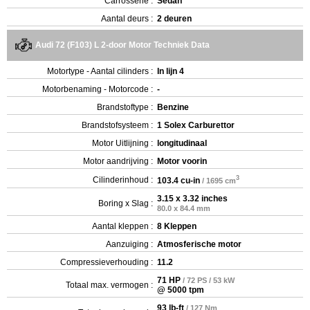
Carrosserie :
Sedan
Aantal deurs :
2 deuren
Audi 72 (F103) L 2-door Motor Techniek Data
Motortype - Aantal cilinders :
In lijn 4
Motorbenaming - Motorcode :
-
Brandstoftype :
Benzine
Brandstofsysteem :
1 Solex Carburettor
Motor Uitlijning :
longitudinaal
Motor aandrijving :
Motor voorin
3
Cilinderinhoud :
103.4 cu-in
/ 1695 cm
3.15 x 3.32 inches
Boring x Slag :
80.0 x 84.4 mm
Aantal kleppen :
8 Kleppen
Aanzuiging :
Atmosferische motor
Compressieverhouding :
11.2
71 HP
/ 72 PS / 53 kW
Totaal max. vermogen :
@ 5000 tpm
93 lb-ft
/ 127 Nm