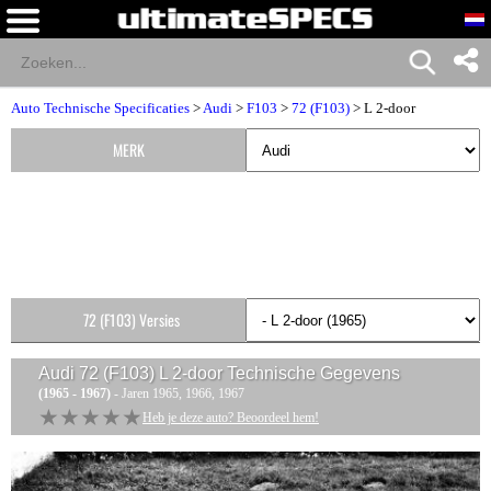
Auto Technische Specificaties
>
Audi
>
F103
>
72 (F103)
> L 2-door
MERK
72 (F103) Versies
Audi 72 (F103) L 2-door
Technische Gegevens
(1965 - 1967)
- Jaren 1965, 1966, 1967
★★★★★
★★★★★
Heb je deze auto? Beoordeel hem!