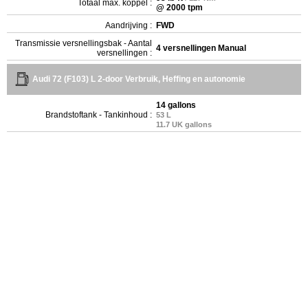
Totaal max. koppel :
@ 2000 tpm
Aandrijving :
FWD
Transmissie versnellingsbak - Aantal
4 versnellingen Manual
versnellingen :
Audi 72 (F103) L 2-door Verbruik, Heffing en autonomie
14 gallons
Brandstoftank - Tankinhoud :
53 L
11.7 UK gallons