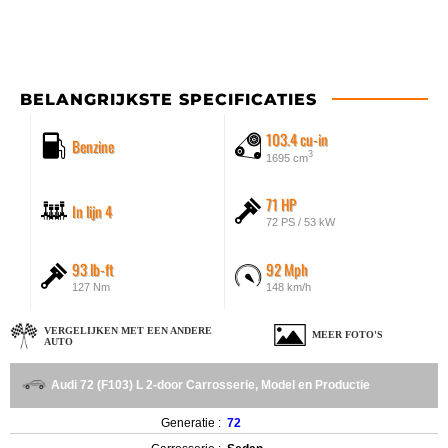
BELANGRIJKSTE SPECIFICATIES
103.4 cu-in
Benzine
3
1695 cm
71 HP
In lijn 4
72 PS / 53 kW
93 lb-ft
92 Mph
127 Nm
148 km/h
VERGELIJKEN MET EEN ANDERE
MEER FOTO'S
AUTO
Audi 72 (F103) L 2-door Carrosserie, Model en Productie
Generatie :
72