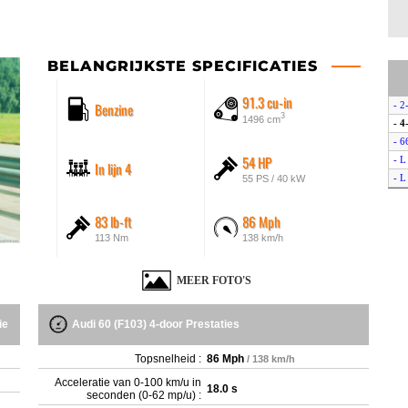
BELANGRIJKSTE SPECIFICATIES
91.3 cu-in
Benzine
- 2
3
1496 cm
- 4
- 6
54 HP
- L
In lijn 4
- L
55 PS / 40 kW
83 lb-ft
86 Mph
113 Nm
138 km/h
MEER FOTO'S
ie
Audi 60 (F103) 4-door Prestaties
Topsnelheid :
86 Mph
/ 138 km/h
Acceleratie van 0-100 km/u in
18.0 s
seconden (0-62 mp/u) :