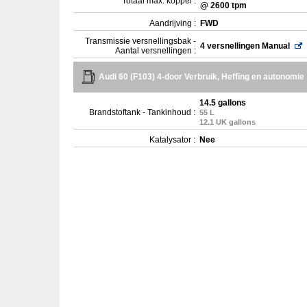
Totaal max. koppel :
@ 2600 tpm
Aandrijving :
FWD
Transmissie versnellingsbak -
4 versnellingen Manual
Aantal versnellingen :
Audi 60 (F103) 4-door Verbruik, Heffing en autonomie
14.5 gallons
Brandstoftank - Tankinhoud :
55 L
12.1 UK gallons
Katalysator :
Nee