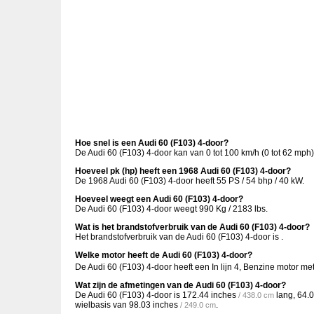
Hoe snel is een Audi 60 (F103) 4-door?
De Audi 60 (F103) 4-door kan van 0 tot 100 km/h (0 tot 62 mph
Hoeveel pk (hp) heeft een 1968 Audi 60 (F103) 4-door?
De 1968 Audi 60 (F103) 4-door heeft 55 PS / 54 bhp / 40 kW.
Hoeveel weegt een Audi 60 (F103) 4-door?
De Audi 60 (F103) 4-door weegt 990 Kg / 2183 lbs.
Wat is het brandstofverbruik van de Audi 60 (F103) 4-door?
Het brandstofverbruik van de Audi 60 (F103) 4-door is .
Welke motor heeft de Audi 60 (F103) 4-door?
De Audi 60 (F103) 4-door heeft een In lijn 4, Benzine motor m
Wat zijn de afmetingen van de Audi 60 (F103) 4-door?
De Audi 60 (F103) 4-door is
172.44 inches
lang,
64.0
/ 438.0 cm
wielbasis van
98.03 inches
.
/ 249.0 cm