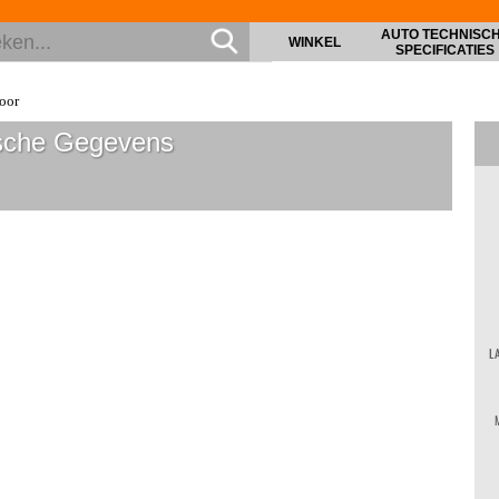
AUTO TECHNISC
WINKEL
SPECIFICATIES
oor
sche Gegevens
L