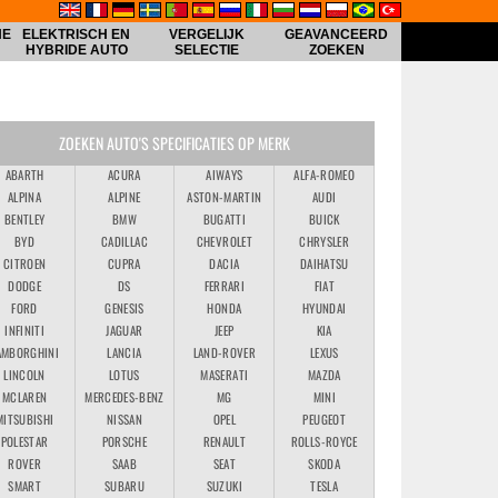
HE
ELEKTRISCH EN
VERGELIJK
GEAVANCEERD
HYBRIDE AUTO
SELECTIE
ZOEKEN
ZOEKEN AUTO'S SPECIFICATIES OP MERK
ABARTH
ACURA
AIWAYS
ALFA-ROMEO
ALPINA
ALPINE
ASTON-MARTIN
AUDI
BENTLEY
BMW
BUGATTI
BUICK
BYD
CADILLAC
CHEVROLET
CHRYSLER
CITROEN
CUPRA
DACIA
DAIHATSU
DODGE
DS
FERRARI
FIAT
FORD
GENESIS
HONDA
HYUNDAI
INFINITI
JAGUAR
JEEP
KIA
AMBORGHINI
LANCIA
LAND-ROVER
LEXUS
LINCOLN
LOTUS
MASERATI
MAZDA
MCLAREN
MERCEDES-BENZ
MG
MINI
MITSUBISHI
NISSAN
OPEL
PEUGEOT
POLESTAR
PORSCHE
RENAULT
ROLLS-ROYCE
ROVER
SAAB
SEAT
SKODA
SMART
SUBARU
SUZUKI
TESLA