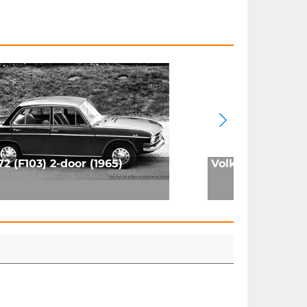
72 (F103) 2-door (1965)
Volkswagen Golf 