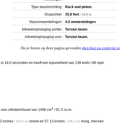
Type stuurinrichting :
Rack and pinion.
Draaicirkel :
35.8 feet
/ 10.9 m
Stuuromwentelingen :
4.0 omwentelingen
Infowielophanging achter :
Torsion beam.
infowielophanging voor :
Torsion beam.
Als je fouten op deze pagina gevonden
dien hier uw correctie in
) in 18.0 seconden en heeft een topsnelheid van 138 km/h / 86 mph.
3
et een cilinderinhoud van 1496 cm
/ 91.3 cu-in.
2 inches
breed en
57.13 inches
hoog, met een
/ 162.6 cm
/ 145.1 cm