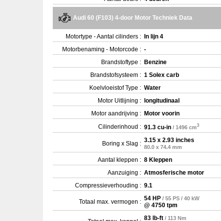
Audi 60 (F103) 4-door Motor Techniek Data
Motortype - Aantal cilinders :
In lijn 4
Motorbenaming - Motorcode :
-
Brandstoftype :
Benzine
Brandstofsysteem :
1 Solex carb
Koelvloeistof Type :
Water
Motor Uitlijning :
longitudinaal
Motor aandrijving :
Motor voorin
3
Cilinderinhoud :
91.3 cu-in
/ 1496 cm
3.15 x 2.93 inches
Boring x Slag :
80.0 x 74.4 mm
Aantal kleppen :
8 Kleppen
Aanzuiging :
Atmosferische motor
Compressieverhouding :
9.1
54 HP
/ 55 PS / 40 kW
Totaal max. vermogen :
@ 4750 tpm
83 lb-ft
/ 113 Nm