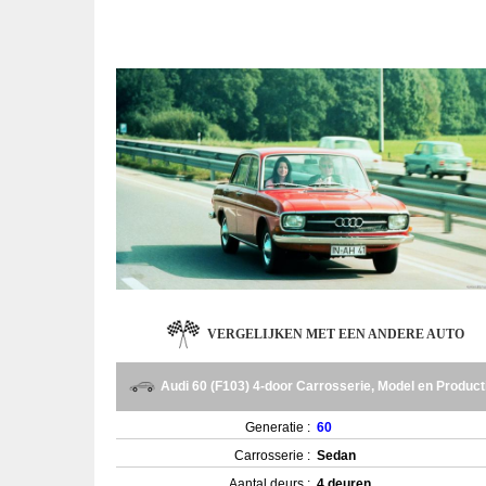
VERGELIJKEN MET EEN ANDERE AUTO
Audi 60 (F103) 4-door Carrosserie, Model en Product
Generatie :
60
Carrosserie :
Sedan
Aantal deurs :
4 deuren