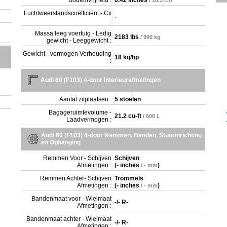
Bodemvrijheid :
6.42 inches
/ 16.3 cm
Luchtweerstandscoëfficiënt - Cx
-
:
Massa leeg voertuig - Ledig
2183 lbs
/ 990 kg
gewicht - Leeggewicht :
Gewicht - vermogen Verhouding
18 kg/hp
:
Audi 60 (F103) 4-door Interieurafmetingen
Aantal zitplaatsen :
5 stoelen
Bagageruimtevolume -
21.2 cu-ft
/ 600 L
Laadvermogen :
Audi 60 (F103) 4-door Remmen, Banden, Stuurinrichting
en Ophanging
Remmen Voor - Schijven
Schijven
Afmetingen :
(
- inches
)
/ - mm
Remmen Achter- Schijven
Trommels
Afmetingen :
(
- inches
)
/ - mm
Bandenmaat voor - Wielmaat
-/- R-
Afmetingen :
Bandenmaat achter - Wielmaat
-/- R-
Afmetingen :