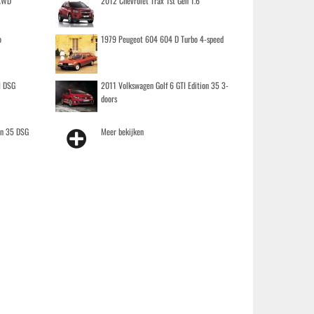
 AWD
2012 Chevrolet Trax 1st Gen 1.6
o
1979 Peugeot 604 604 D Turbo 4-speed
I DSG
2011 Volkswagen Golf 6 GTI Edition 35 3-
doors
on 35 DSG
Meer bekijken