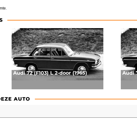
mte.
S
Audi 72 (F103) L 2-door (1965)
Audi 
DEZE AUTO