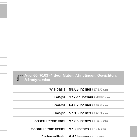
Audi 60 (F103) 4-door Maten, Afmetingen, Gewichten,
Aërodynamica
Wielbasis :
98.03 inches
/ 249.0 cm
Lengte :
172.44 inches
/ 438.0 cm
Breedte :
64.02 inches
/ 162.6 cm
Hoogte :
57.13 inches
/ 145.1 cm
Spoorbreedte voor :
52.83 inches
/ 134.2 cm
Spoorbreedte achter :
52.2 inches
/ 132.6 cm