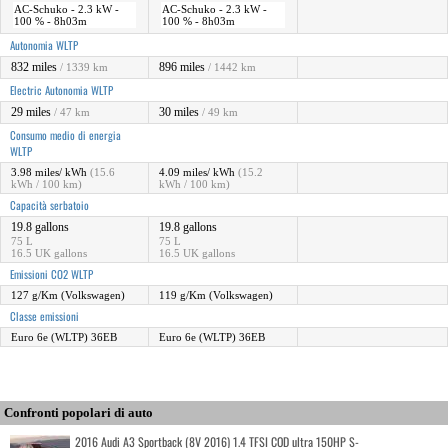
AC-Schuko - 2.3 kW -
AC-Schuko - 2.3 kW -
100 % - 8h03m
100 % - 8h03m
Autonomia WLTP
832 miles
896 miles
/ 1339 km
/ 1442 km
Electric Autonomia WLTP
29 miles
30 miles
/ 47 km
/ 49 km
Consumo medio di energia
WLTP
3.98 miles/ kWh
(15.6
4.09 miles/ kWh
(15.2
kWh / 100 km)
kWh / 100 km)
Capacità serbatoio
19.8 gallons
19.8 gallons
75 L
75 L
16.5 UK gallons
16.5 UK gallons
Emissioni CO2 WLTP
127 g/Km (Volkswagen)
119 g/Km (Volkswagen)
Classe emissioni
Euro 6e (WLTP) 36EB
Euro 6e (WLTP) 36EB
Confronti popolari di auto
2016 Audi A3 Sportback (8V 2016) 1.4 TFSI COD ultra 150HP S-