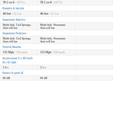
59.2 cu-ft
59.2 cu-ft
/ 1675 L
/ 1675 L
Diametro di sterzata
40 feet
40 feet
/ 12.2 m
/ 12.2 m
Sospensioni Anteriore
Multi-link. Coil Springs.
Multi-link. Pneumatic.
Anti-roll bar.
Anti-roll bar.
Sospensioni Posteriore
Multi-link. Coil Springs.
Multi-link. Pneumatic.
Anti-roll bar.
Anti-roll bar.
Velocità Massima
155 Mph
155 Mph
/ 250 km/h
/ 250 km/h
Accelerazione 0 a 100 km/h
(0 a 62 mph)
5.9 s
5.1 s
Rumore di guida UE
68 dB
69 dB