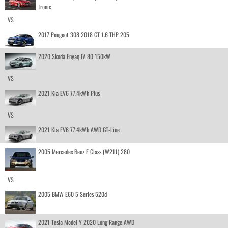
tronic
VS
2017 Peugeot 308 2018 GT 1.6 THP 205
2020 Skoda Enyaq iV 80 150kW
VS
2021 Kia EV6 77.4kWh Plus
VS
2021 Kia EV6 77.4kWh AWD GT-Line
2005 Mercedes Benz E Class (W211) 280
VS
2005 BMW E60 5 Series 520d
2021 Tesla Model Y 2020 Long Range AWD