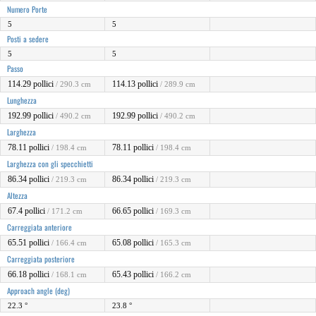
Numero Porte
5
5
Posti a sedere
5
5
Passo
114.29 pollici
114.13 pollici
/ 290.3 cm
/ 289.9 cm
Lunghezza
192.99 pollici
192.99 pollici
/ 490.2 cm
/ 490.2 cm
Larghezza
78.11 pollici
78.11 pollici
/ 198.4 cm
/ 198.4 cm
Larghezza con gli specchietti
86.34 pollici
86.34 pollici
/ 219.3 cm
/ 219.3 cm
Altezza
67.4 pollici
66.65 pollici
/ 171.2 cm
/ 169.3 cm
Carreggiata anteriore
65.51 pollici
65.08 pollici
/ 166.4 cm
/ 165.3 cm
Carreggiata posteriore
66.18 pollici
65.43 pollici
/ 168.1 cm
/ 166.2 cm
Approach angle (deg)
22.3 °
23.8 °