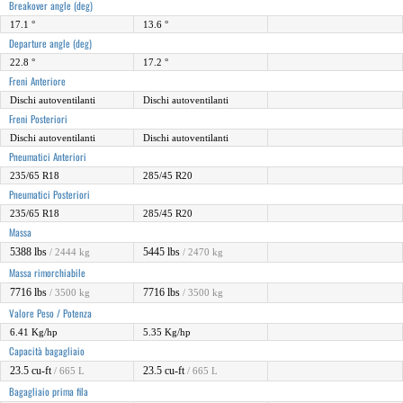
Breakover angle (deg)
17.1 °
13.6 °
Departure angle (deg)
22.8 °
17.2 °
Freni Anteriore
Dischi autoventilanti
Dischi autoventilanti
Freni Posteriori
Dischi autoventilanti
Dischi autoventilanti
Pneumatici Anteriori
235/65 R18
285/45 R20
Pneumatici Posteriori
235/65 R18
285/45 R20
Massa
5388 lbs
5445 lbs
/ 2444 kg
/ 2470 kg
Massa rimorchiabile
7716 lbs
7716 lbs
/ 3500 kg
/ 3500 kg
Valore Peso / Potenza
6.41 Kg/hp
5.35 Kg/hp
Capacità bagagliaio
23.5 cu-ft
23.5 cu-ft
/ 665 L
/ 665 L
Bagagliaio prima fila