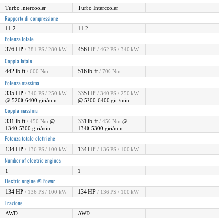
Turbo Intercooler
Turbo Intercooler
Rapporto di compressione
11.2
11.2
Potenza totale
376 HP
456 HP
/ 381 PS / 280 kW
/ 462 PS / 340 kW
Coppia totale
442 lb-ft
516 lb-ft
/ 600 Nm
/ 700 Nm
Potenza massima
335 HP
335 HP
/ 340 PS / 250 kW
/ 340 PS / 250 kW
@ 5200-6400 giri/min
@ 5200-6400 giri/min
Coppia massima
331 lb-ft
331 lb-ft
/ 450 Nm
@
/ 450 Nm
@
1340-5300 giri/min
1340-5300 giri/min
Potenza totale elettriche
134 HP
134 HP
/ 136 PS / 100 kW
/ 136 PS / 100 kW
Number of electric engines
1
1
Electric engine #1 Power
134 HP
134 HP
/ 136 PS / 100 kW
/ 136 PS / 100 kW
Trazione
AWD
AWD