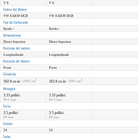
V 6
V 6
Codice del Motore
VW EA839 DCB
VW EA839 DCB
Tipo de Carburante
Ibrido /
Ibrido /
Alimentazione
Direct Injection
Direct Injection
Posizione del motore
Longitudinale
Longitudinale
Posizione del Motore
Front
Front
Cilindrata
3
3
182.8 cu-in
182.8 cu-in
/ 2995 cm
/ 2995 cm
Alesaggio
3.33 pollici
3.33 pollici
84.5 mm
84.5 mm
Corsa
3.5 pollici
3.5 pollici
89 mm
89 mm
Valvole
24
24
Turbo