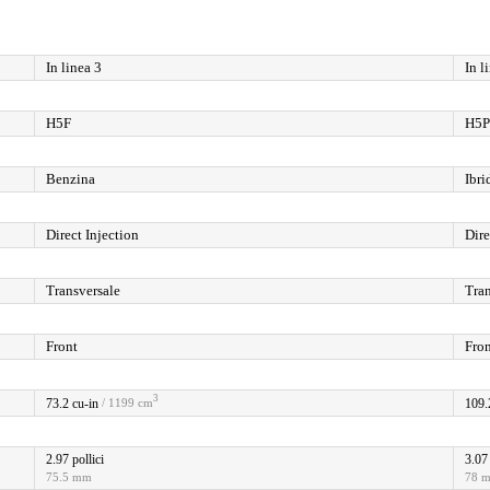
In linea 3
In l
H5F
H5P
Benzina
Ibri
Direct Injection
Dire
Transversale
Tran
Front
Fro
3
73.2 cu-in
109.
/ 1199 cm
2.97 pollici
3.07 
75.5 mm
78 