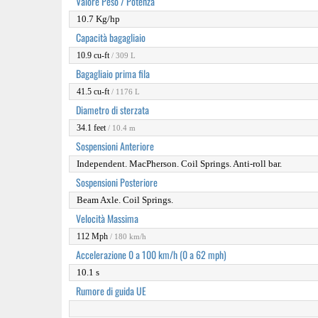
Valore Peso / Potenza
10.7 Kg/hp
Capacità bagagliaio
10.9 cu-ft
/ 309 L
Bagagliaio prima fila
41.5 cu-ft
/ 1176 L
Diametro di sterzata
34.1 feet
/ 10.4 m
Sospensioni Anteriore
Independent. MacPherson. Coil Springs. Anti-roll bar.
Sospensioni Posteriore
Beam Axle. Coil Springs.
Velocità Massima
112 Mph
/ 180 km/h
Accelerazione 0 a 100 km/h (0 a 62 mph)
10.1 s
Rumore di guida UE