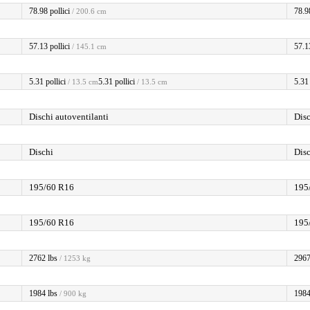
78.98 pollici
78.98
/ 200.6 cm
57.13 pollici
57.13
/ 145.1 cm
5.31 pollici
5.31 pollici
5.31 
/ 13.5 cm
/ 13.5 cm
Dischi autoventilanti
Disc
Dischi
Dis
195/60 R16
195
195/60 R16
195
2762 lbs
2967
/ 1253 kg
1984 lbs
1984
/ 900 kg