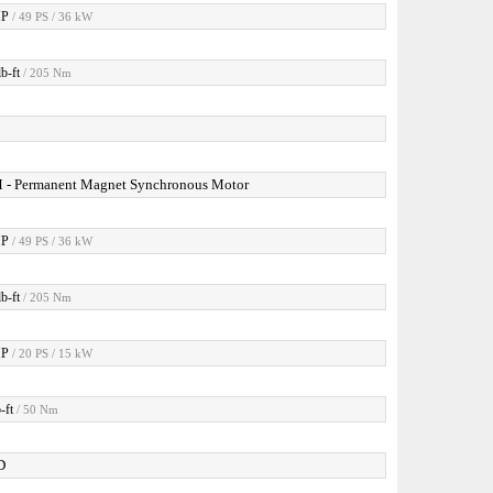
HP
/ 49 PS / 36 kW
b-ft
/ 205 Nm
 - Permanent Magnet Synchronous Motor
HP
/ 49 PS / 36 kW
b-ft
/ 205 Nm
HP
/ 20 PS / 15 kW
-ft
/ 50 Nm
D