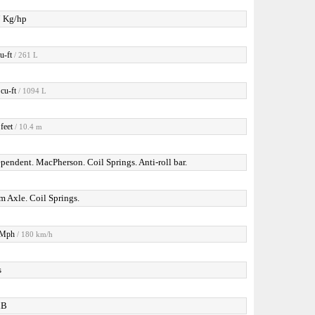
7 Kg/hp
u-ft
/ 261 L
cu-ft
/ 1094 L
feet
/ 10.4 m
pendent. MacPherson. Coil Springs. Anti-roll bar.
 Axle. Coil Springs.
 Mph
/ 180 km/h
s
dB