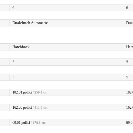
6
6
Dualclutch Automatic
Dua
Hatchback
Hat
5
5
5
5
102.01 pollici
102.
/ 259.1 cm
162.05 pollici
162.
/ 411.6 cm
69.61 pollici
69.61
/ 176.8 cm