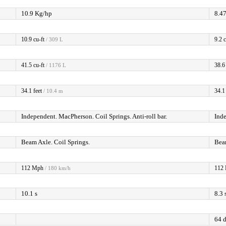
10.9 Kg/hp
8.4
10.9 cu-ft
9.2 c
/ 309 L
41.5 cu-ft
38.6 
/ 1176 L
34.1 feet
34.1 
/ 10.4 m
Independent. MacPherson. Coil Springs. Anti-roll bar.
Inde
Beam Axle. Coil Springs.
Beam
112 Mph
112
/ 180 km/h
10.1 s
8.3 
64 