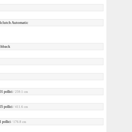
lclutch Automatic
chback
01 pollici
/ 259.1 cm
05 pollici
/ 411.6 cm
 pollici
/ 176.8 cm