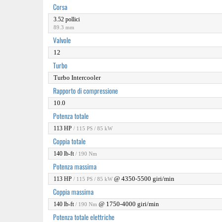
Corsa
3.52 pollici
89.3 mm
Valvole
12
Turbo
Turbo Intercooler
Rapporto di compressione
10.0
Potenza totale
113 HP
/ 115 PS / 85 kW
Coppia totale
140 lb-ft
/ 190 Nm
Potenza massima
@ 4350-5500 giri/min
113 HP
/ 115 PS / 85 kW
Coppia massima
@ 1750-4000 giri/min
140 lb-ft
/ 190 Nm
Potenza totale elettriche