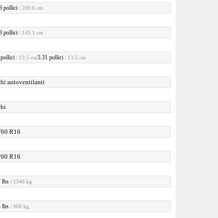
 pollici
/ 200.6 cm
 pollici
/ 145.1 cm
pollici
5.31 pollici
/ 13.5 cm
/ 13.5 cm
hi autoventilanti
chi
/60 R16
/60 R16
 lbs
/ 1346 kg
 lbs
/ 900 kg