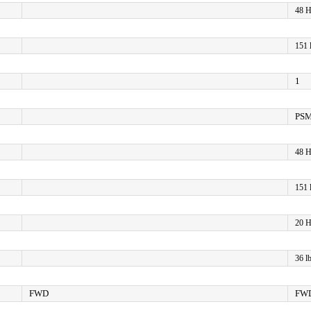
48 
151 l
1
PSM
48 
151 l
20 
36 lb
FWD
FW