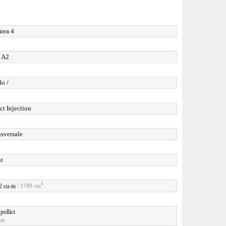
inea 4
 A2
do /
ct Injection
sversale
nt
3
2 cu-in
/ 1789 cm
pollici
mm