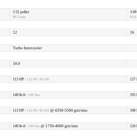
3.52 pollici
3.69 
89.3 mm
93.
12
16
Turbo Intercooler
10.0
113 HP
157
/ 115 PS / 85 kW
140 lb-ft
195 l
/ 190 Nm
@ 4350-5500 giri/min
113 HP
108
/ 115 PS / 85 kW
@ 1750-4000 giri/min
140 lb-ft
126 l
/ 190 Nm