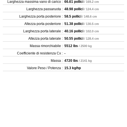
Larghezza massima vano di carico :
66.61 pollici
/ 169.2 cm
Larghezza passaruota :
48.98 pollici
/ 124.4 cm
Larghezza porta posteriore :
58.5 pollici
/ 148.6 cm
Altezza porta posteriore :
51.38 pollici
/ 130.5 cm
Larghezza porta laterale :
40.16 pollici
/ 102.0 cm
Altezza porta laterale :
50.55 pollici
/ 128.4 cm
Massa rimorchiabile :
5512 lbs
/ 2500 kg
Coefficiente di resistenza Cx :
-
Massa :
4720 lbs
/ 2141 kg
Valore Peso / Potenza :
15.3 kg/hp