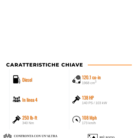
CARATTERISTICHE CHIAVE
120.1 cu-in
Diesel
3
1968 cm
138 HP
In linea 4
140 PS / 103 kW
250 lb-ft
108 Mph
340 Nm
173 km/h
CONFRONTA CON UN'ALTRA
PIÙ FOTO