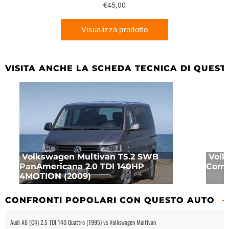
VISITA ANCHE LA SCHEDA TECNICA DI QUEST
Volkswagen Multivan T5.2 SWB
Volk
PanAmericana 2.0 TDI 140HP
Comfo
4MOTION (2009)
CONFRONTI POPOLARI CON QUESTO AUTO
Audi A6 (C4) 2.5 TDI 140 Quattro (1995) vs Volkswagen Multivan