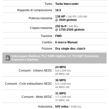
Turbo :
Turbo Intercooler
Rapporto di compressione :
16.5
138 HP
/ 140 PS / 103 kW
Potenza massima :
@ 3500 giri/min
250 lb-ft
/ 340 Nm
Coppia massima :
@ 1750-2500 giri/min
Trazione :
FWD
Cambio :
6 marce Manual
Frizione :
Dry single disc clutch
Volkswagen Multivan T5.2 SWB Highline 2.0 TDI BMT Emissioni,
Consumi e Gamma
24 MPG
Consumi - Urbano NEDC :
9.8 L/100 km
29 MPG UK
36 MPG
Consumi - Ciclo extraurbano NEDC :
6.5 L/100 km
43 MPG UK
31 MPG
Consumi - Misto NEDC :
7.7 L/100 km
37 MPG UK
Autonomia :
645 miles
/ 1038 km