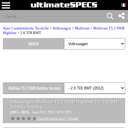
Auto Caratteristiche Tecniche
>
Volkswagen
>
Multivan
>
Multivan T5.2 SWB
Highline
> 2.0 TDI BMT
MARCA
Multivan T5.2 SWB Highline Versioni
Volkswagen Multivan T5.2 SWB Highline 2.0 TDI BMT
Scheda Tecnica
(2012 - 2015)
- Anni 2012, 2013, 2014, 2015
★★★★★
★★★★★
Possiedi questa auto? Valutala!