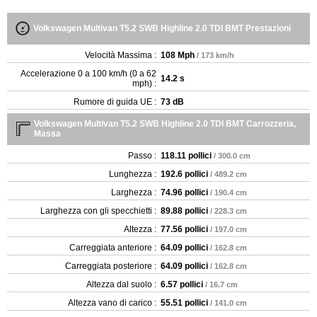
Volkswagen Multivan T5.2 SWB Highline 2.0 TDI BMT Prestazioni
Velocità Massima :
108 Mph
/ 173 km/h
Accelerazione 0 a 100 km/h (0 a 62
14.2 s
mph) :
Rumore di guida UE :
73 dB
Volkswagen Multivan T5.2 SWB Highline 2.0 TDI BMT Carrozzeria,
Massa
Passo :
118.11 pollici
/ 300.0 cm
Lunghezza :
192.6 pollici
/ 489.2 cm
Larghezza :
74.96 pollici
/ 190.4 cm
Larghezza con gli specchietti :
89.88 pollici
/ 228.3 cm
Altezza :
77.56 pollici
/ 197.0 cm
Carreggiata anteriore :
64.09 pollici
/ 162.8 cm
Carreggiata posteriore :
64.09 pollici
/ 162.8 cm
Altezza dal suolo :
6.57 pollici
/ 16.7 cm
Altezza vano di carico :
55.51 pollici
/ 141.0 cm