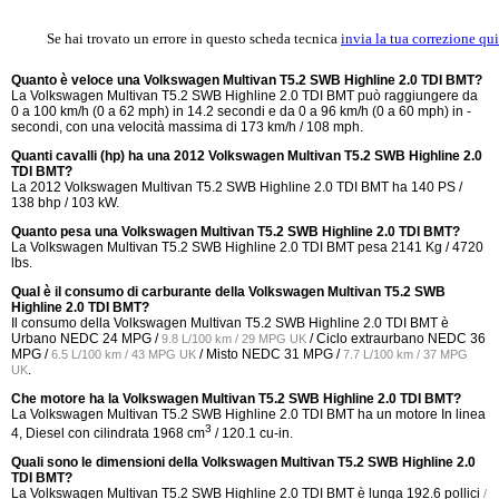
Se hai trovato un errore in questo scheda tecnica
invia la tua correzione qui
Quanto è veloce una Volkswagen Multivan T5.2 SWB Highline 2.0 TDI BMT?
La Volkswagen Multivan T5.2 SWB Highline 2.0 TDI BMT può raggiungere da
0 a 100 km/h (0 a 62 mph) in 14.2 secondi e da 0 a 96 km/h (0 a 60 mph) in -
secondi, con una velocità massima di 173 km/h / 108 mph.
Quanti cavalli (hp) ha una 2012 Volkswagen Multivan T5.2 SWB Highline 2.0
TDI BMT?
La 2012 Volkswagen Multivan T5.2 SWB Highline 2.0 TDI BMT ha 140 PS /
138 bhp / 103 kW.
Quanto pesa una Volkswagen Multivan T5.2 SWB Highline 2.0 TDI BMT?
La Volkswagen Multivan T5.2 SWB Highline 2.0 TDI BMT pesa 2141 Kg / 4720
lbs.
Qual è il consumo di carburante della Volkswagen Multivan T5.2 SWB
Highline 2.0 TDI BMT?
Il consumo della Volkswagen Multivan T5.2 SWB Highline 2.0 TDI BMT è
Urbano NEDC
24 MPG /
/ Ciclo extraurbano NEDC
36
9.8 L/100 km / 29 MPG UK
MPG /
/ Misto NEDC
31 MPG /
6.5 L/100 km / 43 MPG UK
7.7 L/100 km / 37 MPG
.
UK
Che motore ha la Volkswagen Multivan T5.2 SWB Highline 2.0 TDI BMT?
La Volkswagen Multivan T5.2 SWB Highline 2.0 TDI BMT ha un motore In linea
3
4, Diesel con cilindrata 1968 cm
/ 120.1 cu-in.
Quali sono le dimensioni della Volkswagen Multivan T5.2 SWB Highline 2.0
TDI BMT?
La Volkswagen Multivan T5.2 SWB Highline 2.0 TDI BMT è lunga
192.6 pollici
/