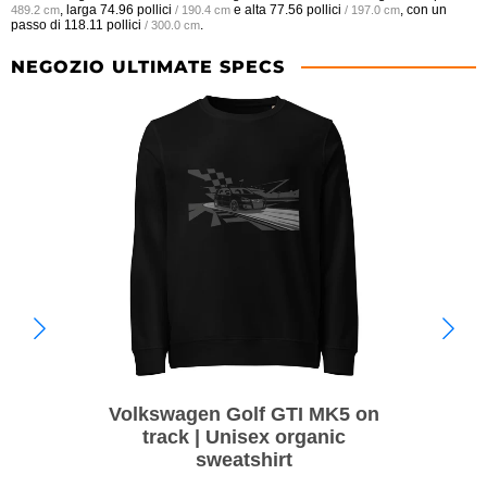
, larga
74.96 pollici
e alta
77.56 pollici
, con un
489.2 cm
/ 190.4 cm
/ 197.0 cm
passo di
118.11 pollici
.
/ 300.0 cm
NEGOZIO ULTIMATE SPECS