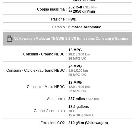
232 lb-ft
/ 315 Nm
Coppia massima :
@ 2950 giri/min
Trazione :
FWD
Cambio :
6 marce Automatic
Volkswagen Multivan T5 SWB 3.2 V6 Emissioni, Consumi e Gamma
13 MPG
Consumi - Urbano NEDC :
18.2 L/100 km
16 MPG UK
24 MPG
Consumi - Ciclo extraurbano NEDC :
9.9 L/100 km
29 MPG UK
18 MPG
Consumi - Misto NEDC :
12.9 L/100 km
22 MPG UK
Autonomia :
337 miles
/ 542 km
18.5 gallons
Capacità serbatoio :
70 L
15.4 UK gallons
Emissioni CO2 :
310 g/km (Volkswagen)