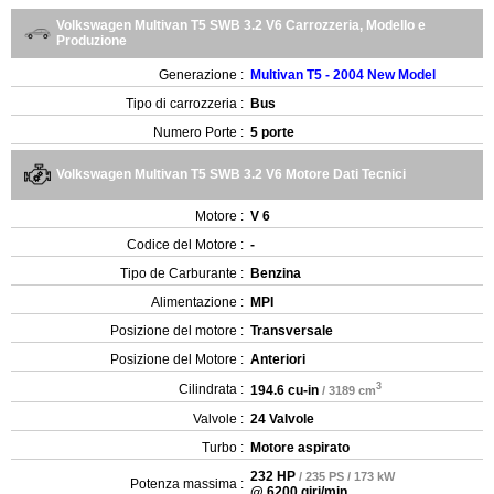
Volkswagen Multivan T5 SWB 3.2 V6 Carrozzeria, Modello e
Produzione
Generazione :
Multivan T5 - 2004 New Model
Tipo di carrozzeria :
Bus
Numero Porte :
5 porte
Volkswagen Multivan T5 SWB 3.2 V6 Motore Dati Tecnici
Motore :
V 6
Codice del Motore :
-
Tipo de Carburante :
Benzina
Alimentazione :
MPI
Posizione del motore :
Transversale
Posizione del Motore :
Anteriori
3
Cilindrata :
194.6 cu-in
/ 3189 cm
Valvole :
24 Valvole
Turbo :
Motore aspirato
232 HP
/ 235 PS / 173 kW
Potenza massima :
@ 6200 giri/min