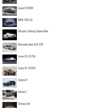
Lexus CT200H
BMW F80 LCI
Chrysler Sebring Convertible
Mercedes Benz CLK GTR
Lexus ES (XV10)
Lexus ES (XV20)
Jaecoo 8
Jaecoo 7
Citroen SM