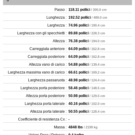
Passo :
118.11 pollici
/ 300.0 cm
Lunghezza :
192.52 pollici
/ 489.0 cm
Larghezza :
74.96 pollici
/ 190.4 cm
Larghezza con gli specchietti :
89.88 pollici
/ 228.3 cm
Altezza :
76.38 pollici
/ 194.0 cm
Carreggiata anteriore :
64.09 pollici
/ 162.8 cm
Carreggiata posteriore :
64.09 pollici
/ 162.8 cm
Altezza vano di carico :
54.88 pollici
/ 139.4 cm
Larghezza massima vano di carico :
66.61 pollici
/ 169.2 cm
Larghezza passaruota :
48.98 pollici
/ 124.4 cm
Larghezza porta posteriore :
58.46 pollici
/ 148.5 cm
Altezza porta posteriore :
50.98 pollici
/ 129.5 cm
Larghezza porta laterale :
40.16 pollici
/ 102.0 cm
Altezza porta laterale :
50.55 pollici
/ 128.4 cm
Coefficiente di resistenza Cx :
-
Massa :
4848 lbs
/ 2199 kg