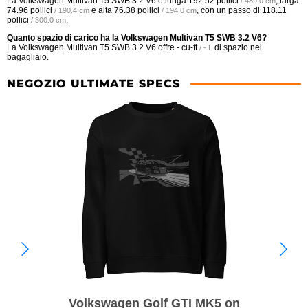
La Volkswagen Multivan T5 SWB 3.2 V6 è lunga
192.52 pollici
, larga
/ 489.0 cm
74.96 pollici
e alta
76.38 pollici
, con un passo di
118.11
/ 190.4 cm
/ 194.0 cm
pollici
.
/ 300.0 cm
Quanto spazio di carico ha la Volkswagen Multivan T5 SWB 3.2 V6?
La Volkswagen Multivan T5 SWB 3.2 V6 offre
- cu-ft
di spazio nel
/ - L
bagagliaio.
NEGOZIO ULTIMATE SPECS