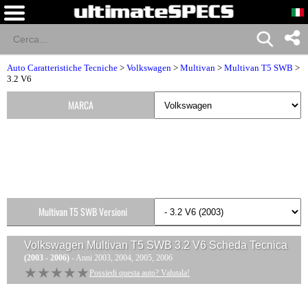
Auto Caratteristiche Tecniche
>
Volkswagen
>
Multivan
>
Multivan T5 SWB
>
3.2 V6
MARCA
Multivan T5 SWB Versioni
Volkswagen Multivan T5 SWB 3.2 V6
Scheda Tecnica
(2003 - 2006)
- Anni 2003, 2004, 2005, 2006
★★★★★
★★★★★
Possiedi questa auto? Valutala!