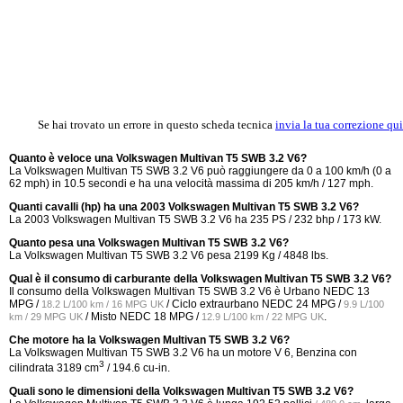
Se hai trovato un errore in questo scheda tecnica
invia la tua correzione qui
Quanto è veloce una Volkswagen Multivan T5 SWB 3.2 V6?
La Volkswagen Multivan T5 SWB 3.2 V6 può raggiungere da 0 a 100 km/h (0 a
62 mph) in 10.5 secondi e ha una velocità massima di 205 km/h / 127 mph.
Quanti cavalli (hp) ha una 2003 Volkswagen Multivan T5 SWB 3.2 V6?
La 2003 Volkswagen Multivan T5 SWB 3.2 V6 ha 235 PS / 232 bhp / 173 kW.
Quanto pesa una Volkswagen Multivan T5 SWB 3.2 V6?
La Volkswagen Multivan T5 SWB 3.2 V6 pesa 2199 Kg / 4848 lbs.
Qual è il consumo di carburante della Volkswagen Multivan T5 SWB 3.2 V6?
Il consumo della Volkswagen Multivan T5 SWB 3.2 V6 è Urbano NEDC
13
MPG /
/ Ciclo extraurbano NEDC
24 MPG /
18.2 L/100 km / 16 MPG UK
9.9 L/100
/ Misto NEDC
18 MPG /
.
km / 29 MPG UK
12.9 L/100 km / 22 MPG UK
Che motore ha la Volkswagen Multivan T5 SWB 3.2 V6?
La Volkswagen Multivan T5 SWB 3.2 V6 ha un motore V 6, Benzina con
3
cilindrata 3189 cm
/ 194.6 cu-in.
Quali sono le dimensioni della Volkswagen Multivan T5 SWB 3.2 V6?