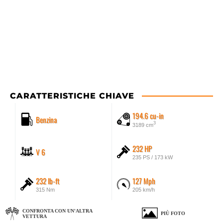
CARATTERISTICHE CHIAVE
194.6 cu-in
Benzina
3
3189 cm
232 HP
V 6
235 PS / 173 kW
232 lb-ft
127 Mph
315 Nm
205 km/h
CONFRONTA CON UN'ALTRA
PIÙ FOTO
VETTURA