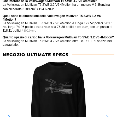
Che motore ha la Volkswagen Multivan T5 SWB 3.2 V6 4Motion?
La Volkswagen Multivan T5 SWB 3.2 V6 4Motion ha un motore V 6, Benzina
3
con cilindrata 3189 cm
/ 194.6 cu-in.
Quali sono le dimensioni della Volkswagen Multivan T5 SWB 3.2 V6
4Motion?
La Volkswagen Multivan T5 SWB 3.2 V6 4Motion è lunga
192.52 pollici
/ 489.0
, larga
74.96 pollici
e alta
76.38 pollici
, con un passo di
cm
/ 190.4 cm
/ 194.0 cm
118.11 pollici
.
/ 300.0 cm
Quanto spazio di carico ha la Volkswagen Multivan T5 SWB 3.2 V6 4Motion?
La Volkswagen Multivan T5 SWB 3.2 V6 4Motion offre
- cu-ft
di spazio nel
/ - L
bagagliaio.
NEGOZIO ULTIMATE SPECS