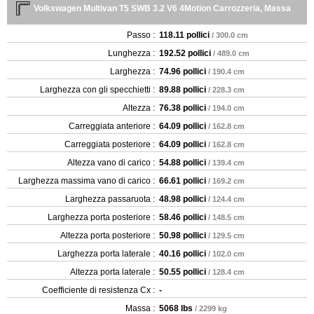
Volkswagen Multivan T5 SWB 3.2 V6 4Motion Carrozzeria, Massa
Passo :
118.11 pollici
/ 300.0 cm
Lunghezza :
192.52 pollici
/ 489.0 cm
Larghezza :
74.96 pollici
/ 190.4 cm
Larghezza con gli specchietti :
89.88 pollici
/ 228.3 cm
Altezza :
76.38 pollici
/ 194.0 cm
Carreggiata anteriore :
64.09 pollici
/ 162.8 cm
Carreggiata posteriore :
64.09 pollici
/ 162.8 cm
Altezza vano di carico :
54.88 pollici
/ 139.4 cm
Larghezza massima vano di carico :
66.61 pollici
/ 169.2 cm
Larghezza passaruota :
48.98 pollici
/ 124.4 cm
Larghezza porta posteriore :
58.46 pollici
/ 148.5 cm
Altezza porta posteriore :
50.98 pollici
/ 129.5 cm
Larghezza porta laterale :
40.16 pollici
/ 102.0 cm
Altezza porta laterale :
50.55 pollici
/ 128.4 cm
Coefficiente di resistenza Cx :
-
Massa :
5068 lbs
/ 2299 kg