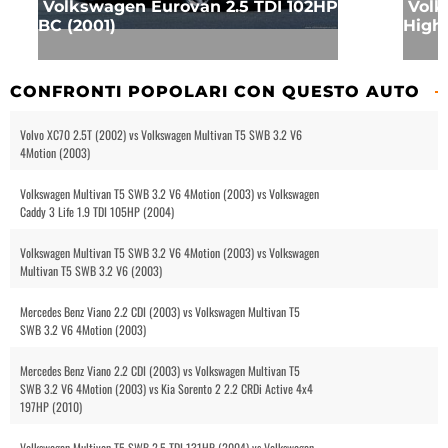
Volkswagen Eurovan 2.5 TDI 102HP
Volk
BC (2001)
Highl
CONFRONTI POPOLARI CON QUESTO AUTO
Volvo XC70 2.5T (2002) vs Volkswagen Multivan T5 SWB 3.2 V6
4Motion (2003)
Volkswagen Multivan T5 SWB 3.2 V6 4Motion (2003) vs Volkswagen
Caddy 3 Life 1.9 TDI 105HP (2004)
Volkswagen Multivan T5 SWB 3.2 V6 4Motion (2003) vs Volkswagen
Multivan T5 SWB 3.2 V6 (2003)
Mercedes Benz Viano 2.2 CDI (2003) vs Volkswagen Multivan T5
SWB 3.2 V6 4Motion (2003)
Mercedes Benz Viano 2.2 CDI (2003) vs Volkswagen Multivan T5
SWB 3.2 V6 4Motion (2003) vs Kia Sorento 2 2.2 CRDi Active 4x4
197HP (2010)
Volkswagen Multivan T5 SWB 2.5 TDI 131HP (2004) vs Volkswagen