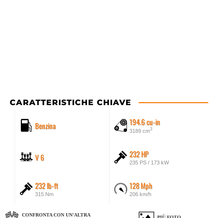
CARATTERISTICHE CHIAVE
194.6 cu-in
Benzina
3
3189 cm
232 HP
V 6
235 PS / 173 kW
232 lb-ft
128 Mph
315 Nm
206 km/h
CONFRONTA CON UN'ALTRA
PIÙ FOTO