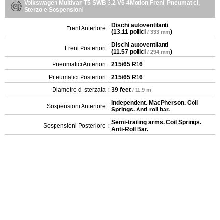
Volkswagen Multivan T5 SWB 3.2 V6 4Motion Freni, Pneumatici,
Sterzo e Sospensioni
Dischi autoventilanti
Freni Anteriore :
(
13.11 pollici
)
/ 333 mm
Dischi autoventilanti
Freni Posteriori :
(
11.57 pollici
)
/ 294 mm
Pneumatici Anteriori :
215/65 R16
Pneumatici Posteriori :
215/65 R16
Diametro di sterzata :
39 feet
/ 11.9 m
Independent. MacPherson. Coil
Sospensioni Anteriore :
Springs. Anti-roll bar.
Semi-trailing arms. Coil Springs.
Sospensioni Posteriore :
Anti-Roll Bar.