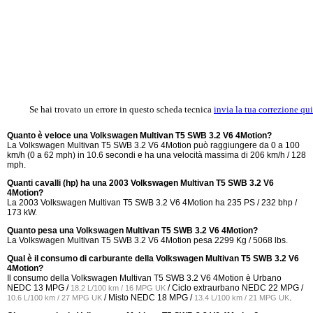
Se hai trovato un errore in questo scheda tecnica
invia la tua correzione qui
Quanto è veloce una Volkswagen Multivan T5 SWB 3.2 V6 4Motion?
La Volkswagen Multivan T5 SWB 3.2 V6 4Motion può raggiungere da 0 a 100
km/h (0 a 62 mph) in 10.6 secondi e ha una velocità massima di 206 km/h / 128
mph.
Quanti cavalli (hp) ha una 2003 Volkswagen Multivan T5 SWB 3.2 V6
4Motion?
La 2003 Volkswagen Multivan T5 SWB 3.2 V6 4Motion ha 235 PS / 232 bhp /
173 kW.
Quanto pesa una Volkswagen Multivan T5 SWB 3.2 V6 4Motion?
La Volkswagen Multivan T5 SWB 3.2 V6 4Motion pesa 2299 Kg / 5068 lbs.
Qual è il consumo di carburante della Volkswagen Multivan T5 SWB 3.2 V6
4Motion?
Il consumo della Volkswagen Multivan T5 SWB 3.2 V6 4Motion è Urbano
NEDC
13 MPG /
/ Ciclo extraurbano NEDC
22 MPG /
18.2 L/100 km / 16 MPG UK
/ Misto NEDC
18 MPG /
.
10.6 L/100 km / 27 MPG UK
13.4 L/100 km / 21 MPG UK