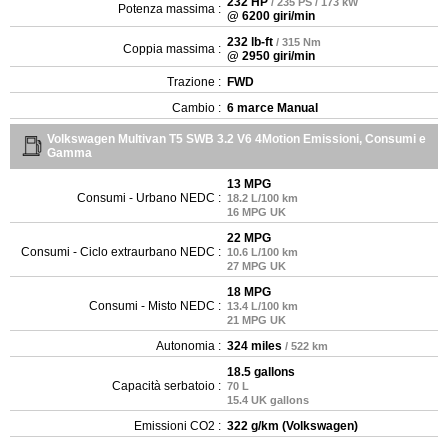
232 HP
/ 235 PS / 173 kW
Potenza massima :
@ 6200 giri/min
232 lb-ft
/ 315 Nm
Coppia massima :
@ 2950 giri/min
Trazione :
FWD
Cambio :
6 marce Manual
Volkswagen Multivan T5 SWB 3.2 V6 4Motion Emissioni, Consumi e
Gamma
13 MPG
Consumi - Urbano NEDC :
18.2 L/100 km
16 MPG UK
22 MPG
Consumi - Ciclo extraurbano NEDC :
10.6 L/100 km
27 MPG UK
18 MPG
Consumi - Misto NEDC :
13.4 L/100 km
21 MPG UK
Autonomia :
324 miles
/ 522 km
18.5 gallons
Capacità serbatoio :
70 L
15.4 UK gallons
Emissioni CO2 :
322 g/km (Volkswagen)