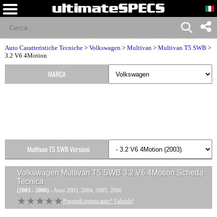
Auto Caratteristiche Tecniche
>
Volkswagen
>
Multivan
>
Multivan T5 SWB
>
3.2 V6 4Motion
MARCA
Multivan T5 SWB Versioni
Volkswagen Multivan T5 SWB 3.2 V6 4Motion
Scheda
Tecnica
(2003 - 2006)
- Anni 2003, 2004, 2005, 2006
★★★★★
★★★★★
Possiedi questa auto? Valutala!