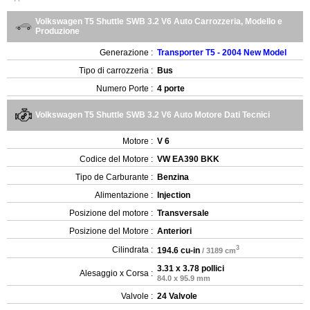
Volkswagen T5 Shuttle SWB 3.2 V6 Auto Carrozzeria, Modello e
Produzione
Generazione :
Transporter T5 - 2004 New Model
Tipo di carrozzeria :
Bus
Numero Porte :
4 porte
Volkswagen T5 Shuttle SWB 3.2 V6 Auto Motore Dati Tecnici
Motore :
V 6
Codice del Motore :
VW EA390 BKK
Tipo de Carburante :
Benzina
Alimentazione :
Injection
Posizione del motore :
Transversale
Posizione del Motore :
Anteriori
3
Cilindrata :
194.6 cu-in
/ 3189 cm
3.31 x 3.78 pollici
Alesaggio x Corsa :
84.0 x 95.9 mm
Valvole :
24 Valvole