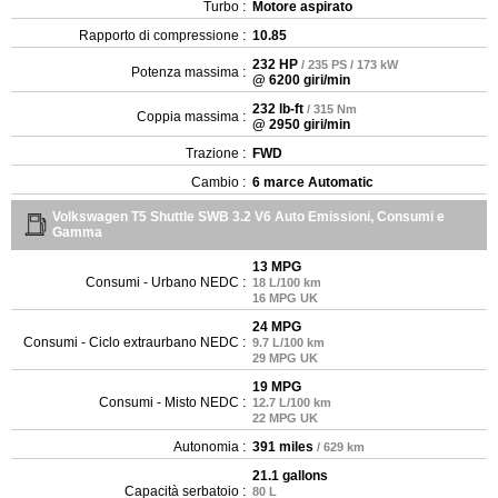
Turbo :
Motore aspirato
Rapporto di compressione :
10.85
232 HP
/ 235 PS / 173 kW
Potenza massima :
@ 6200 giri/min
232 lb-ft
/ 315 Nm
Coppia massima :
@ 2950 giri/min
Trazione :
FWD
Cambio :
6 marce Automatic
Volkswagen T5 Shuttle SWB 3.2 V6 Auto Emissioni, Consumi e
Gamma
13 MPG
Consumi - Urbano NEDC :
18 L/100 km
16 MPG UK
24 MPG
Consumi - Ciclo extraurbano NEDC :
9.7 L/100 km
29 MPG UK
19 MPG
Consumi - Misto NEDC :
12.7 L/100 km
22 MPG UK
Autonomia :
391 miles
/ 629 km
21.1 gallons
Capacità serbatoio :
80 L