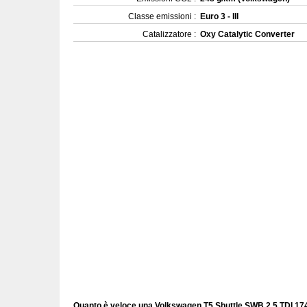
Classe emissioni :
Euro 3 - III
Catalizzatore :
Oxy Catalytic Converter
Quanto è veloce una Volkswagen T5 Shuttle SWB 2.5 TDI 