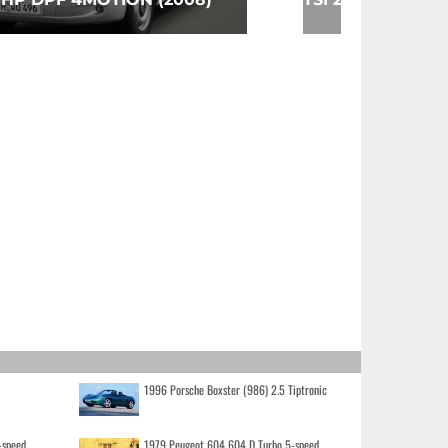
1996 Porsche Boxster (986) 2.5 Tiptronic
-speed
1979 Peugeot 604 604 D Turbo 5-speed