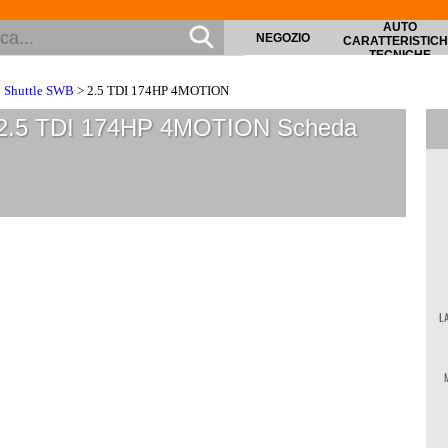
AUTO
NEGOZIO
CARATTERISTIC
TECNICHE
 Shuttle SWB
> 2.5 TDI 174HP 4MOTION
 2.5 TDI 174HP 4MOTION
Scheda
L