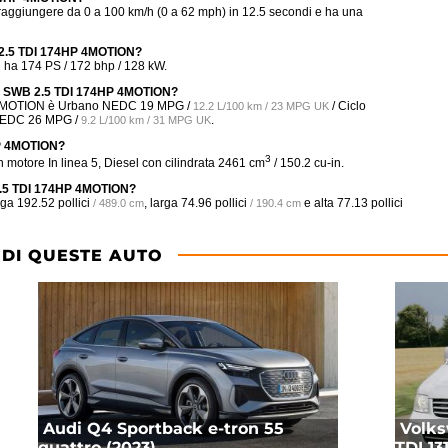
giungere da 0 a 100 km/h (0 a 62 mph) in 12.5 secondi e ha una
B 2.5 TDI 174HP 4MOTION?
a 174 PS / 172 bhp / 128 kW.
tle SWB 2.5 TDI 174HP 4MOTION?
P 4MOTION è Urbano NEDC
19 MPG /
/ Ciclo
12.2 L/100 km / 23 MPG UK
 NEDC
26 MPG /
.
9.2 L/100 km / 31 MPG UK
HP 4MOTION?
3
tore In linea 5, Diesel con cilindrata 2461 cm
/ 150.2 cu-in.
 2.5 TDI 174HP 4MOTION?
nga
192.52 pollici
, larga
74.96 pollici
e alta
77.13 pollici
/ 489.0 cm
/ 190.4 cm
 DI QUESTE AUTO
Audi Q4 Sportback e-tron 55
Volks
quattro (2023)
TDI 1