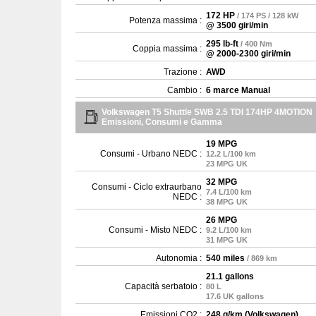
172 HP
/ 174 PS / 128 kW
Potenza massima :
@ 3500 giri/min
295 lb-ft
/ 400 Nm
Coppia massima :
@ 2000-2300 giri/min
Trazione :
AWD
Cambio :
6 marce Manual
Volkswagen T5 Shuttle SWB 2.5 TDI 174HP 4MOTION
Emissioni, Consumi e Gamma
19 MPG
Consumi - Urbano NEDC :
12.2 L/100 km
23 MPG UK
32 MPG
Consumi - Ciclo extraurbano
7.4 L/100 km
NEDC :
38 MPG UK
26 MPG
Consumi - Misto NEDC :
9.2 L/100 km
31 MPG UK
Autonomia :
540 miles
/ 869 km
21.1 gallons
Capacità serbatoio :
80 L
17.6 UK gallons
Emissioni CO2 :
248 g/km (Volkswagen)