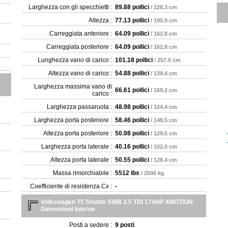
Larghezza con gli specchietti :
89.88 pollici
/ 228.3 cm
Altezza :
77.13 pollici
/ 195.9 cm
Carreggiata anteriore :
64.09 pollici
/ 162.8 cm
Carreggiata posteriore :
64.09 pollici
/ 162.8 cm
Lunghezza vano di carico :
101.18 pollici
/ 257.0 cm
Altezza vano di carico :
54.88 pollici
/ 139.4 cm
Larghezza massima vano di
66.61 pollici
/ 169.2 cm
carico :
Larghezza passaruota :
48.98 pollici
/ 124.4 cm
Larghezza porta posteriore :
58.46 pollici
/ 148.5 cm
Altezza porta posteriore :
50.98 pollici
/ 129.5 cm
Larghezza porta laterale :
40.16 pollici
/ 102.0 cm
Altezza porta laterale :
50.55 pollici
/ 128.4 cm
Massa rimorchiabile :
5512 lbs
/ 2500 kg
Coefficiente di resistenza Cx :
-
Volkswagen T5 Shuttle SWB 2.5 TDI 174HP 4MOTION
Dimensioni interne
Posti a sedere :
9 posti