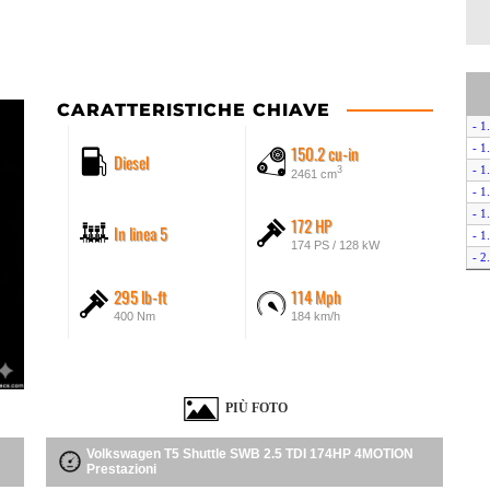
CARATTERISTICHE CHIAVE
- 1
150.2 cu-in
- 1
Diesel
- 1
3
2461 cm
- 1
- 1
172 HP
In linea 5
- 1
174 PS / 128 kW
- 2
- 2
295 lb-ft
114 Mph
- 
400 Nm
184 km/h
- 2
- 2
- 
- 2
PIÙ FOTO
- 2
- 
Volkswagen T5 Shuttle SWB 2.5 TDI 174HP 4MOTION
- 2
Prestazioni
- 2