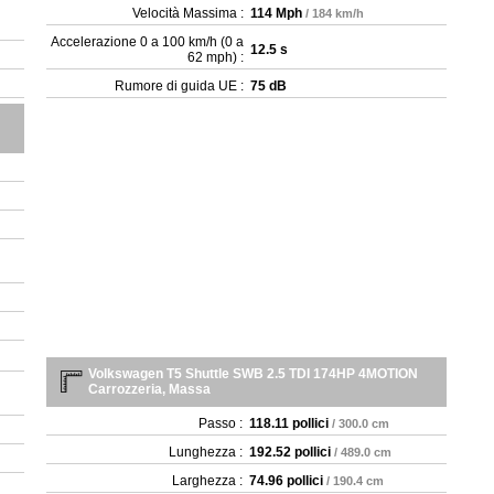
- 
Velocità Massima :
114 Mph
/ 184 km/h
- 2
Accelerazione 0 a 100 km/h (0 a
12.5 s
- 
62 mph) :
- 3
Rumore di guida UE :
75 dB
Volkswagen T5 Shuttle SWB 2.5 TDI 174HP 4MOTION
Carrozzeria, Massa
Passo :
118.11 pollici
/ 300.0 cm
Lunghezza :
192.52 pollici
/ 489.0 cm
Larghezza :
74.96 pollici
/ 190.4 cm