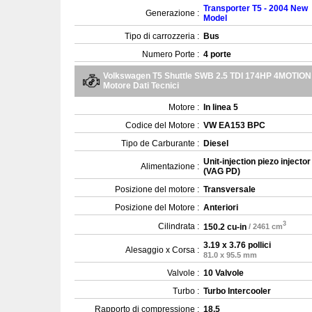
Transporter T5 - 2004 New
Generazione :
Model
Tipo di carrozzeria :
Bus
Numero Porte :
4 porte
Volkswagen T5 Shuttle SWB 2.5 TDI 174HP 4MOTION
Motore Dati Tecnici
Motore :
In linea 5
Codice del Motore :
VW EA153 BPC
Tipo de Carburante :
Diesel
Unit-injection piezo injector
Alimentazione :
(VAG PD)
Posizione del motore :
Transversale
Posizione del Motore :
Anteriori
3
Cilindrata :
150.2 cu-in
/ 2461 cm
3.19 x 3.76 pollici
Alesaggio x Corsa :
81.0 x 95.5 mm
Valvole :
10 Valvole
Turbo :
Turbo Intercooler
Rapporto di compressione :
18.5