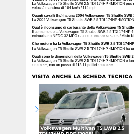
La Volkswagen T5 Shuttle SWB 2.5 TDI 174HP 4MOTION può rag
velocità massima di 184 km/h / 114 mph.
Quanti cavalli (hp) ha una 2004 Volkswagen T5 Shuttle SW
La 2004 Volkswagen T5 Shuttle SWB 2.5 TDI 174HP 4MOTION h
Qual è il consumo di carburante della Volkswagen T5 Shut
Il consumo della Volkswagen T5 Shuttle SWB 2.5 TDI 174H
extraurbano NEDC
32 MPG /
/ Misto
7.4 L/100 km / 38 MPG UK
Che motore ha la Volkswagen T5 Shuttle SWB 2.5 TDI 174
La Volkswagen T5 Shuttle SWB 2.5 TDI 174HP 4MOTION ha un mo
Quali sono le dimensioni della Volkswagen T5 Shuttle SWB
La Volkswagen T5 Shuttle SWB 2.5 TDI 174HP 4MOTION è lu
, con un passo di
118.11 pollici
.
/ 195.9 cm
/ 300.0 cm
VISITA ANCHE LA SCHEDA TECNICA
Volkswagen Multivan T5 LWB 2.5
TDI 174HP DPF (2008)