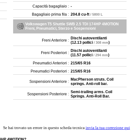
Capacità bagagliaio :
-
Bagagliaio prima fila :
204.8 cu-ft
/ 5800 L
Volkswagen T5 Shuttle SWB 2.5 TDI 174HP 4MOTION
Freni, Pneumatici, Sterzo e Sospensioni
Dischi autoventilanti
Freni Anteriore :
(
12.13 pollici
)
/ 308 mm
Dischi autoventilanti
Freni Posteriori :
(
11.57 pollici
)
/ 294 mm
Pneumatici Anteriori :
215/65 R16
Pneumatici Posteriori :
215/65 R16
MacPherson struts. Coil
Sospensioni Anteriore :
springs. Anti-roll bar.
Semi-trailing arms. Coil
Sospensioni Posteriore :
Springs. Anti-Roll Bar.
Se hai trovato un errore in questo scheda tecnica
invia la tua correzione qui
174HP 4MOTION?