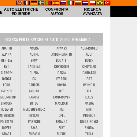
AUTO ELETTRICHE
CONFRONTA
RICERCA
HE
ED IBRIDE
AUTOS
AVANZATA
RICERCA PER LE SPECIFICHE AUTO. SCEGLI PER MARCA:
ABARTH
ACURA
AIWAYS
ALFA-ROMEO
ALPINA
ALPINE
ASTON-MARTIN
AUDI
BENTLEY
BMW
BUGATTI
BUICK
BYD
CADILLAC
CHEVROLET
CHRYSLER
CITROEN
CUPRA
DACIA
DAIHATSU
DODGE
DS
FERRARI
FIAT
FORD
GENESIS
HONDA
HYUNDAI
INFINITI
JAGUAR
JEEP
KIA
AMBORGHINI
LANCIA
LAND-ROVER
LEXUS
LINCOLN
LOTUS
MASERATI
MAZDA
MCLAREN
MERCEDES-BENZ
MG
MINI
MITSUBISHI
NISSAN
OPEL
PEUGEOT
POLESTAR
PORSCHE
RENAULT
ROLLS-ROYCE
ROVER
SAAB
SEAT
SKODA
SMART
SUBARU
SUZUKI
TESLA