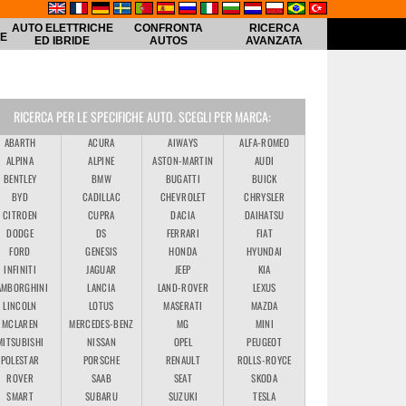
AUTO ELETTRICHE
CONFRONTA
RICERCA
HE
ED IBRIDE
AUTOS
AVANZATA
RICERCA PER LE SPECIFICHE AUTO. SCEGLI PER MARCA:
ABARTH
ACURA
AIWAYS
ALFA-ROMEO
ALPINA
ALPINE
ASTON-MARTIN
AUDI
BENTLEY
BMW
BUGATTI
BUICK
BYD
CADILLAC
CHEVROLET
CHRYSLER
CITROEN
CUPRA
DACIA
DAIHATSU
DODGE
DS
FERRARI
FIAT
FORD
GENESIS
HONDA
HYUNDAI
INFINITI
JAGUAR
JEEP
KIA
AMBORGHINI
LANCIA
LAND-ROVER
LEXUS
LINCOLN
LOTUS
MASERATI
MAZDA
MCLAREN
MERCEDES-BENZ
MG
MINI
MITSUBISHI
NISSAN
OPEL
PEUGEOT
POLESTAR
PORSCHE
RENAULT
ROLLS-ROYCE
ROVER
SAAB
SEAT
SKODA
SMART
SUBARU
SUZUKI
TESLA