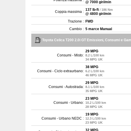
Potenza massima :
@ 7000 giri/min
137 lb-ft
/ 186 Nm
Coppia massima :
@ 4800 giri/min
Trazione :
FWD
Cambio :
5 marce Manual
Toyota Celica T200 2.0i GT Emissioni, Consumi e G
29 MPG
Consumi - Misto:
8.2 L/100 km
34 MPG UK
38 MPG
Consumi - Ciclo extraurbano:
6.2 L/100 km
46 MPG UK
29 MPG
Consumi - Autostrada:
8.1 L/100 km
35 MPG UK
23 MPG
Consumi - Urbano:
10.2 L/100 km
28 MPG UK
19 MPG
Consumi - Urbano NEDC :
12.3 L/100 km
23 MPG UK
32 MPG