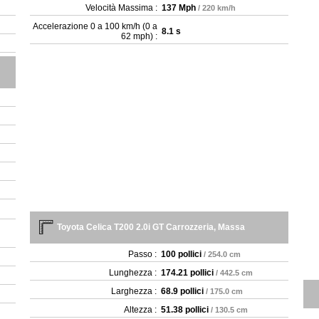
Velocità Massima :
137 Mph
/ 220 km/h
Accelerazione 0 a 100 km/h (0 a
8.1 s
62 mph) :
Toyota Celica T200 2.0i GT Carrozzeria, Massa
Passo :
100 pollici
/ 254.0 cm
Lunghezza :
174.21 pollici
/ 442.5 cm
Larghezza :
68.9 pollici
/ 175.0 cm
Altezza :
51.38 pollici
/ 130.5 cm