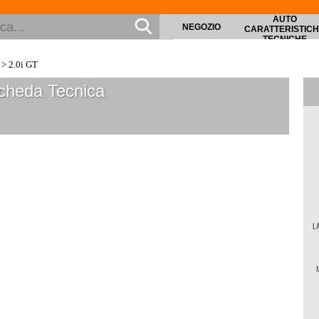
AUTO
NEGOZIO
CARATTERISTIC
TECNICHE
> 2.0i GT
heda Tecnica
L