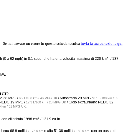
Se hai trovato un errore in questo scheda tecnica
invia la tua correzione qui
 (0 a 62 mph) in 8.1 secondi e ha una velocità massima di 220 km/h / 137
 kW.
0i GT?
no
38 MPG /
/ Autostrada
29 MPG /
6.2 L/100 km / 46 MPG UK
8.1 L/100 km / 35
 NEDC
19 MPG /
/ Ciclo extraurbano NEDC
32
12.3 L/100 km / 23 MPG UK
.
00 km / 31 MPG UK
3
a con cilindrata 1998 cm
/ 121.9 cu-in.
, larga
68.9 pollici
e alta
51.38 pollici
, con un passo di
/ 175.0 cm
/ 130.5 cm