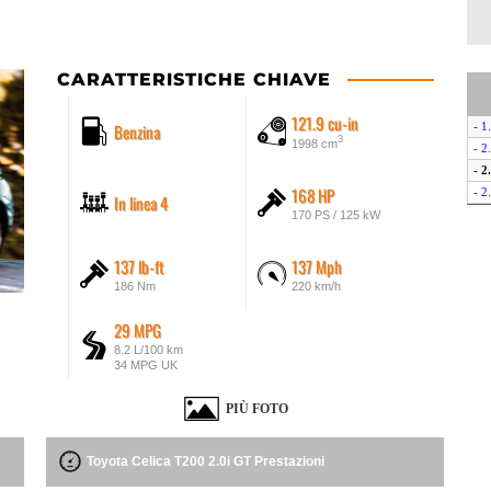
CARATTERISTICHE CHIAVE
121.9 cu-in
Benzina
- 1
3
1998 cm
- 2
- 2
168 HP
- 2
In linea 4
170 PS / 125 kW
137 lb-ft
137 Mph
186 Nm
220 km/h
29 MPG
8.2 L/100 km
34 MPG UK
PIÙ FOTO
Toyota Celica T200 2.0i GT Prestazioni