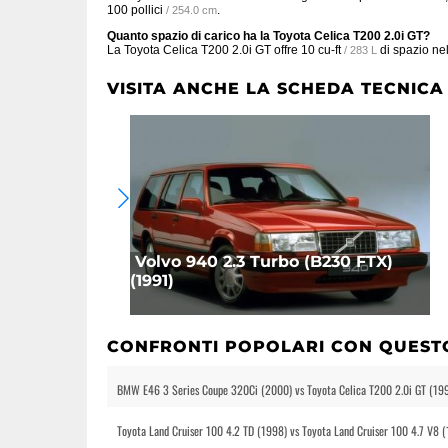
100 pollici
.
/ 254.0 cm
Quanto spazio di carico ha la Toyota Celica T200 2.0i GT?
La Toyota Celica T200 2.0i GT offre
10 cu-ft
di spazio nel
/ 283 L
VISITA ANCHE LA SCHEDA TECNICA
Volvo 940 2.3 Turbo (B230 FTX)
(1991)
CONFRONTI POPOLARI CON QUEST
BMW E46 3 Series Coupe 320Ci (2000) vs Toyota Celica T200 2.0i GT (19
Toyota Land Cruiser 100 4.2 TD (1998) vs Toyota Land Cruiser 100 4.7 V8 