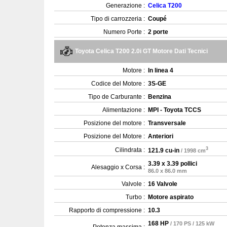
Generazione :
Celica T200
Tipo di carrozzeria :
Coupé
Numero Porte :
2 porte
Toyota Celica T200 2.0i GT Motore Dati Tecnici
Motore :
In linea 4
Codice del Motore :
3S-GE
Tipo de Carburante :
Benzina
Alimentazione :
MPI - Toyota TCCS
Posizione del motore :
Transversale
Posizione del Motore :
Anteriori
3
Cilindrata :
121.9 cu-in
/ 1998 cm
3.39 x 3.39 pollici
Alesaggio x Corsa :
86.0 x 86.0 mm
Valvole :
16 Valvole
Turbo :
Motore aspirato
Rapporto di compressione :
10.3
168 HP
/ 170 PS / 125 kW