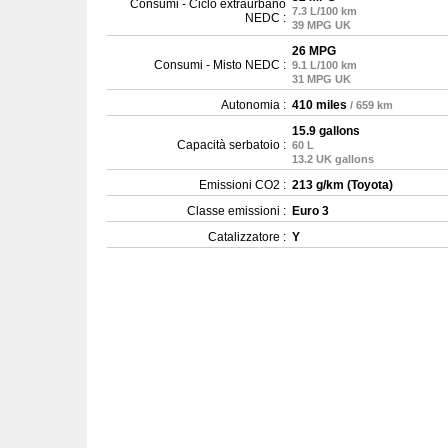
Consumi - Ciclo extraurbano
7.3 L/100 km
NEDC :
39 MPG UK
26 MPG
Consumi - Misto NEDC :
9.1 L/100 km
31 MPG UK
Autonomia :
410 miles
/ 659 km
15.9 gallons
Capacità serbatoio :
60 L
13.2 UK gallons
Emissioni CO2 :
213 g/km (Toyota)
Classe emissioni :
Euro 3
Catalizzatore :
Y