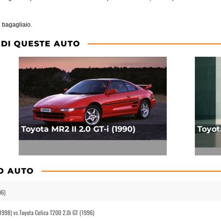
 bagagliaio.
 DI QUESTE AUTO
Toyota MR2 II 2.0 GT-i (1990)
Toyot
O AUTO
96)
(1998) vs Toyota Celica T200 2.0i GT (1996)