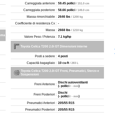
Carreggiata anteriore :
59.45 pollici
/ 151.0 cm
Carreggiata posteriore :
58.66 pollici
/ 149.0 cm
Massa rimorchiabile :
2646 lbs
/ 1200 kg
Coefficiente di resistenza Cx :
-
Massa :
2668 lbs
/ 1210 kg
amma
Valore Peso / Potenza :
7.1 kg/hp
Toyota Celica T200 2.0i GT Dimensioni interne
Posti a sedere :
4 posti
Capacità bagagliaio :
10 cu-ft
/ 283 L
Toyota Celica T200 2.0i GT Freni, Pneumatici, Sterzo e
Sospensioni
Dischi autoventilanti
Freni Anteriore :
(
- pollici
)
/ - mm
Dischi
Freni Posteriori :
(
- pollici
)
/ - mm
Pneumatici Anteriori :
205/55 R15
Pneumatici Posteriori :
205/55 R15