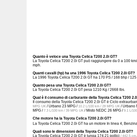
Quanto è veloce una Toyota Celica T200 2.0i GT?
La Toyota Celica T200 2.0i GT può raggiungere da 0 a 100 km/h
mph.
Quanti cavalli (hp) ha una 1996 Toyota Celica T200 2.0i GT?
La 1996 Toyota Celica T200 2.0i GT ha 170 PS / 168 bhp / 125
Quanto pesa una Toyota Celica T200 2.0i GT?
La Toyota Celica T200 2.0i GT pesa 1210 Kg / 2668 lbs.
Qual è il consumo di carburante della Toyota Celica T200 2.
Il consumo della Toyota Celica T200 2.0i GT è Ciclo extraurba
/ Urbano
23 MPG /
/ Urbano
MPG UK
10.2 L/100 km / 28 MPG UK
MPG /
/ Misto NEDC
26 MPG /
7.3 L/100 km / 39 MPG UK
9.1 L/1
Che motore ha la Toyota Celica T200 2.0i GT?
La Toyota Celica T200 2.0i GT ha un motore In linea 4, Benzin
Quali sono le dimensioni della Toyota Celica T200 2.0i GT?
La Toyota Celica T200 2.0i GT è lunga
174.21 pollici
/ 442.5 cm