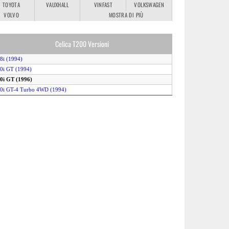
TOYOTA
VAUXHALL
VINFAST
VOLKSWAGEN
VOLVO
MOSTRA DI PIÙ
Celica T200 Versioni
.8i (1994)
.0i GT (1994)
.0i GT (1996)
.0i GT-4 Turbo 4WD (1994)