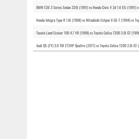
BMW E36 3 Series Sedan 320i (1991) vs Honda Civic V 3d 1.6 ESi (1991) v
Honda Integra Type R 1.8i (1998) vs Mitsubishi Eclipse II GS-T (1994) vs T
Toyota Land Cruiser 100 4.7 V8 (1998) vs Toyota Celica T200 2.0i GT (199
Audi Q5 (FY) 3.0 TDI 272HP Quattro (2017) vs Toyota Celica T200 2.0i GT 