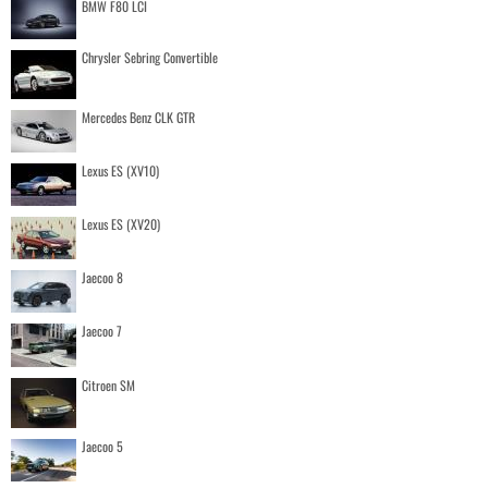
BMW F80 LCI
Chrysler Sebring Convertible
Mercedes Benz CLK GTR
Lexus ES (XV10)
Lexus ES (XV20)
Jaecoo 8
Jaecoo 7
Citroen SM
Jaecoo 5