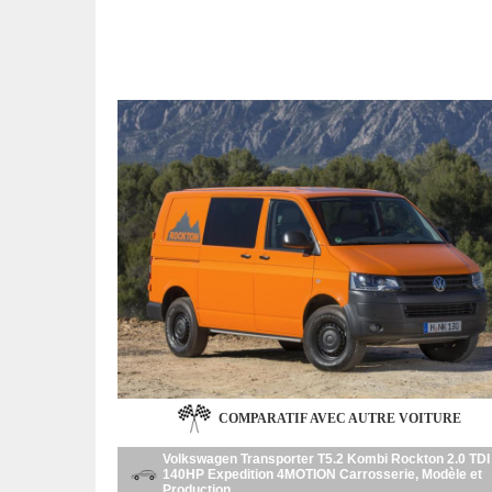
COMPARATIF AVEC AUTRE VOITURE
Volkswagen Transporter T5.2 Kombi Rockton 2.0 TDI
140HP Expedition 4MOTION Carrosserie, Modèle et
Production