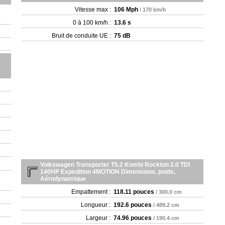
Vitesse max :
106 Mph
/ 170 km/h
0 à 100 km/h :
13.6 s
Bruit de conduite UE :
75 dB
Volkswagen Transporter T5.2 Kombi Rockton 2.0 TDI
140HP Expedition 4MOTION Dimensions, poids,
Aérodynamique
Empattement :
118.11 pouces
/ 300.0 cm
Longueur :
192.6 pouces
/ 489.2 cm
Largeur :
74.96 pouces
/ 190.4 cm