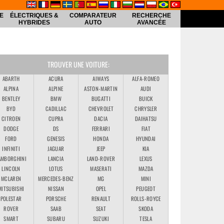
E
ÉLECTRIQUES &
COMPARATEUR
RECHERCHE
HYBRIDES
AUTO
AVANCÉE
TROUVER UNE VOITURE:
ABARTH
ACURA
AIWAYS
ALFA-ROMEO
ALPINA
ALPINE
ASTON-MARTIN
AUDI
BENTLEY
BMW
BUGATTI
BUICK
BYD
CADILLAC
CHEVROLET
CHRYSLER
CITROEN
CUPRA
DACIA
DAIHATSU
DODGE
DS
FERRARI
FIAT
FORD
GENESIS
HONDA
HYUNDAI
INFINITI
JAGUAR
JEEP
KIA
AMBORGHINI
LANCIA
LAND-ROVER
LEXUS
LINCOLN
LOTUS
MASERATI
MAZDA
MCLAREN
MERCEDES-BENZ
MG
MINI
MITSUBISHI
NISSAN
OPEL
PEUGEOT
POLESTAR
PORSCHE
RENAULT
ROLLS-ROYCE
ROVER
SAAB
SEAT
SKODA
SMART
SUBARU
SUZUKI
TESLA