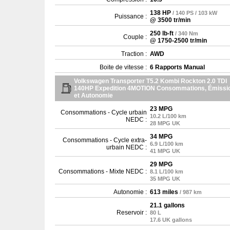
138 HP
/ 140 PS / 103 kW
Puissance :
@ 3500 tr/min
250 lb-ft
/ 340 Nm
Couple :
@ 1750-2500 tr/min
Traction :
AWD
Boite de vitesse :
6 Rapports Manual
Volkswagen Transporter T5.2 Kombi Rockton 2.0 TDI
140HP Expedition 4MOTION Consommations, Émissi
et Autonomie
23 MPG
Consommations - Cycle urbain
10.2 L/100 km
NEDC :
28 MPG UK
34 MPG
Consommations - Cycle extra-
6.9 L/100 km
urbain NEDC :
41 MPG UK
29 MPG
Consommations - Mixte NEDC :
8.1 L/100 km
35 MPG UK
Autonomie :
613 miles
/ 987 km
21.1 gallons
Reservoir :
80 L
17.6 UK gallons