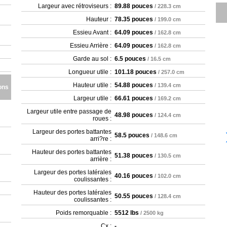
Largeur avec rétroviseurs :
89.88 pouces
/ 228.3 cm
Hauteur :
78.35 pouces
/ 199.0 cm
Essieu Avant :
64.09 pouces
/ 162.8 cm
Essieu Arrière :
64.09 pouces
/ 162.8 cm
Garde au sol :
6.5 pouces
/ 16.5 cm
Longueur utile :
101.18 pouces
/ 257.0 cm
Hauteur utile :
54.88 pouces
/ 139.4 cm
ons
Largeur utile :
66.61 pouces
/ 169.2 cm
Largeur utile entre passage de
48.98 pouces
/ 124.4 cm
roues :
Largeur des portes battantes
58.5 pouces
/ 148.6 cm
arri?re :
Hauteur des portes battantes
51.38 pouces
/ 130.5 cm
arrière :
Largeur des portes latérales
40.16 pouces
/ 102.0 cm
coulissantes :
Hauteur des portes latérales
50.55 pouces
/ 128.4 cm
coulissantes :
Poids remorquable :
5512 lbs
/ 2500 kg
Cx :
-