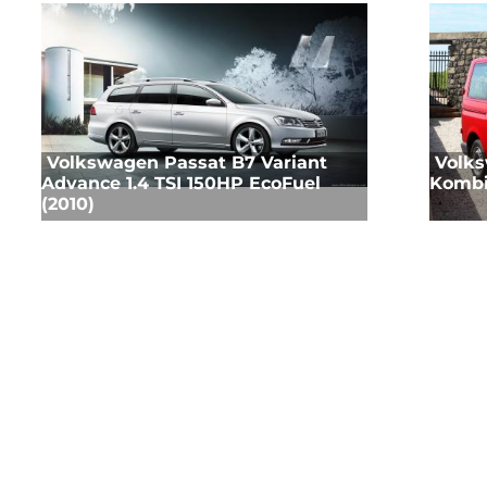
Volkswagen Passat B7 Variant
Volks
Advance 1.4 TSI 150HP EcoFuel
Kombi
(2010)