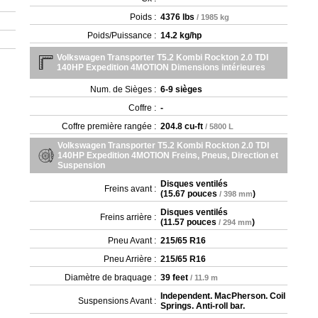
Poids :
4376 lbs
/ 1985 kg
Poids/Puissance :
14.2 kg/hp
Volkswagen Transporter T5.2 Kombi Rockton 2.0 TDI
140HP Expedition 4MOTION Dimensions intérieures
Num. de Sièges :
6-9 sièges
Coffre :
-
Coffre première rangée :
204.8 cu-ft
/ 5800 L
Volkswagen Transporter T5.2 Kombi Rockton 2.0 TDI
140HP Expedition 4MOTION Freins, Pneus, Direction et
Suspension
Disques ventilés
Freins avant :
(
15.67 pouces
)
/ 398 mm
Disques ventilés
Freins arrière :
(
11.57 pouces
)
/ 294 mm
Pneu Avant :
215/65 R16
Pneu Arrière :
215/65 R16
Diamètre de braquage :
39 feet
/ 11.9 m
Independent. MacPherson. Coil
Suspensions Avant :
Springs. Anti-roll bar.