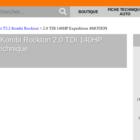
FICHE TECHNIQU
BOUTIQUE
AUTO
er T5.2 Kombi Rockton
> 2.0 TDI 140HP Expedition 4MOTION
 Kombi Rockton 2.0 TDI 140HP
echnique
L