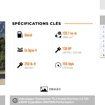
SPÉCIFICATIONS CLÉS
- 
120.1 cu-in
- 
Diesel
- 2
3
1968 cm
- 
- 
138 HP
En ligne 4
- 2
140 PS / 103 kW
- 
250 lb-ft
106 Mph
340 Nm
170 km/h
IMAGES
Volkswagen Transporter T5.2 Kombi Rockton 2.0 TDI
140HP Expedition 4MOTION Performance