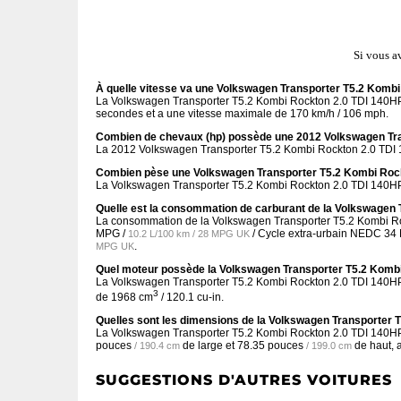
Si vous a
À quelle vitesse va une Volkswagen Transporter T5.2 Komb
La Volkswagen Transporter T5.2 Kombi Rockton 2.0 TDI 140HP
secondes et a une vitesse maximale de 170 km/h / 106 mph.
Combien de chevaux (hp) possède une 2012 Volkswagen Tra
La 2012 Volkswagen Transporter T5.2 Kombi Rockton 2.0 TDI
Combien pèse une Volkswagen Transporter T5.2 Kombi Roc
La Volkswagen Transporter T5.2 Kombi Rockton 2.0 TDI 140H
Quelle est la consommation de carburant de la Volkswagen
La consommation de la Volkswagen Transporter T5.2 Kombi 
MPG /
/ Cycle extra-urbain NEDC
34
10.2 L/100 km / 28 MPG UK
.
MPG UK
Quel moteur possède la Volkswagen Transporter T5.2 Komb
La Volkswagen Transporter T5.2 Kombi Rockton 2.0 TDI 140HP
3
de 1968 cm
/ 120.1 cu-in.
Quelles sont les dimensions de la Volkswagen Transporter
La Volkswagen Transporter T5.2 Kombi Rockton 2.0 TDI 140
pouces
de large et
78.35 pouces
de haut, 
/ 190.4 cm
/ 199.0 cm
SUGGESTIONS D'AUTRES VOITURES