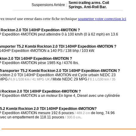
Semi-trailing arms. Coil
Suspensions Arrière :
Springs. Anti-Roll Bar.
vez trouvé une erreur dans cette fiche technique
soumettre votre correction ici
i Rockton 2.0 TDI 140HP Expedition 4MOTION ?
 Expedition 4MOTION peut atteindre 0 à 100 km/h (0 à 62 mph) en 13.6
nsporter T5.2 Kombi Rockton 2.0 TDI 140HP Expedition 4MOTION ?
 140HP Expedition 4MOTION a 140 PS / 138 bhp / 103 kW.
kton 2.0 TDI 140HP Expedition 4MOTION ?
P Expedition 4MOTION pèse 1985 Kg / 4376 lbs.
 Transporter T5.2 Kombi Rockton 2.0 TDI 140HP Expedition 4MOTION ?
Rockton 2.0 TDI 140HP Expedition 4MOTION est Cycle urbain NEDC
23
 MPG /
/ Mixte NEDC
29 MPG /
6.9 L/100 km / 41 MPG UK
8.1 L/100 km / 35
i Rockton 2.0 TDI 140HP Expedition 4MOTION ?
 Expedition 4MOTION a un moteur En ligne 4, Diesel avec une cylindrée
 T5.2 Kombi Rockton 2.0 TDI 140HP Expedition 4MOTION?
HP Expedition 4MOTION mesure
192.6 pouces
de long,
74.96
/ 489.2 cm
avec un empattement de
118.11 pouces
.
/ 300.0 cm