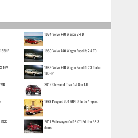
1984 Volvo 740 Wagon 2.4 D
o 155HP
1989 Volvo 740 Wagon Facelift 2.4 TD
.3 16V
1989 Volvo 740 Wagon Facelift 2.3 Turbo
165HP
 AWD
2012 Chevrolet Trax 1st Gen 1.6
o
1979 Peugeot 604 604 D Turbo 4-speed
I DSG
2011 Volkswagen Golf 6 GTI Edition 35 3-
doors