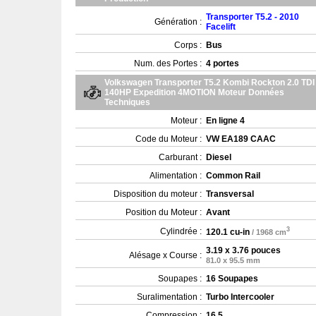
Transporter T5.2 - 2010
Génération :
Facelift
Corps :
Bus
Num. des Portes :
4 portes
Volkswagen Transporter T5.2 Kombi Rockton 2.0 TDI
140HP Expedition 4MOTION Moteur Données
Techniques
Moteur :
En ligne 4
Code du Moteur :
VW EA189 CAAC
Carburant :
Diesel
Alimentation :
Common Rail
Disposition du moteur :
Transversal
Position du Moteur :
Avant
3
Cylindrée :
120.1 cu-in
/ 1968 cm
3.19 x 3.76 pouces
Alésage x Course :
81.0 x 95.5 mm
Soupapes :
16 Soupapes
Suralimentation :
Turbo Intercooler
Compression :
16.5