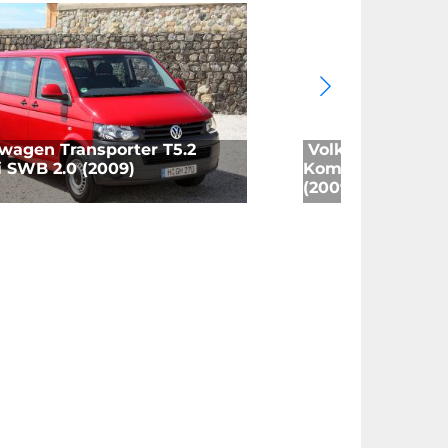
wagen Transporter T5.2
Volkswagen Tran
 SWB 2.0 (2009)
Kombi LWB Medi
(2009)