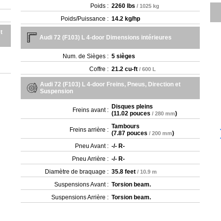
Poids :
2260 lbs
/ 1025 kg
Poids/Puissance :
14.2 kg/hp
t
Audi 72 (F103) L 4-door Dimensions intérieures
Num. de Sièges :
5 sièges
Coffre :
21.2 cu-ft
/ 600 L
Audi 72 (F103) L 4-door Freins, Pneus, Direction et
Suspension
Disques pleins
Freins avant :
(
11.02 pouces
)
/ 280 mm
Tambours
Freins arrière :
(
7.87 pouces
)
/ 200 mm
Pneu Avant :
-/- R-
Pneu Arrière :
-/- R-
Diamètre de braquage :
35.8 feet
/ 10.9 m
Suspensions Avant :
Torsion beam.
Suspensions Arrière :
Torsion beam.