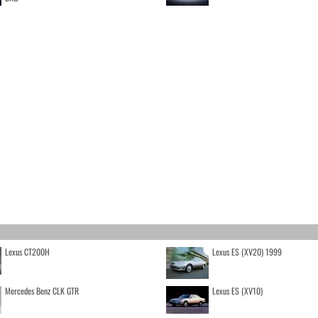
Lexus CT200H
Lexus ES (XV20) 1999
Mercedes Benz CLK GTR
Lexus ES (XV10)