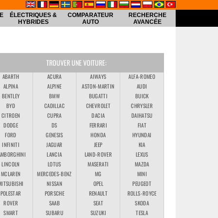
E
ÉLECTRIQUES &
COMPARATEUR
RECHERCHE
HYBRIDES
AUTO
AVANCÉE
TROUVER UNE VOITURE:
ABARTH
ACURA
AIWAYS
ALFA-ROMEO
ALPINA
ALPINE
ASTON-MARTIN
AUDI
BENTLEY
BMW
BUGATTI
BUICK
BYD
CADILLAC
CHEVROLET
CHRYSLER
CITROEN
CUPRA
DACIA
DAIHATSU
DODGE
DS
FERRARI
FIAT
FORD
GENESIS
HONDA
HYUNDAI
INFINITI
JAGUAR
JEEP
KIA
AMBORGHINI
LANCIA
LAND-ROVER
LEXUS
LINCOLN
LOTUS
MASERATI
MAZDA
MCLAREN
MERCEDES-BENZ
MG
MINI
MITSUBISHI
NISSAN
OPEL
PEUGEOT
POLESTAR
PORSCHE
RENAULT
ROLLS-ROYCE
ROVER
SAAB
SEAT
SKODA
SMART
SUBARU
SUZUKI
TESLA