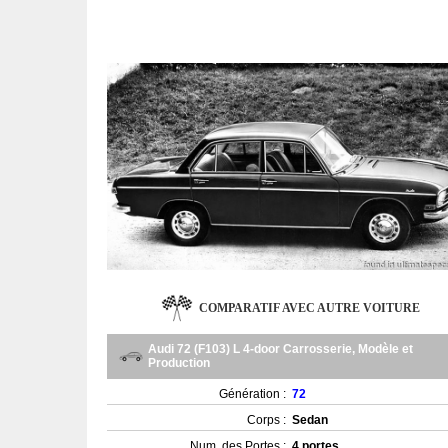
COMPARATIF AVEC AUTRE VOITURE
Audi 72 (F103) L 4-door Carrosserie, Modèle et
Production
Génération :
72
Corps :
Sedan
Num. des Portes :
4 portes