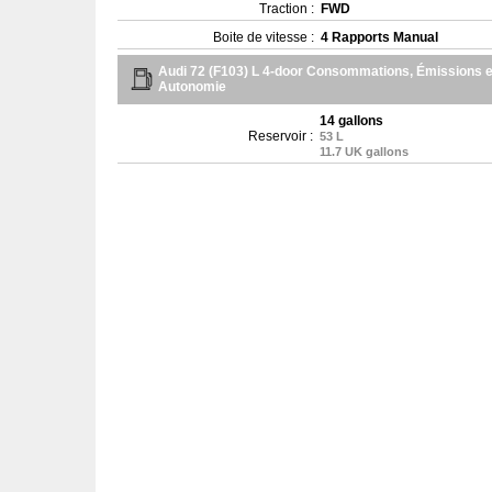
Traction :
FWD
Boite de vitesse :
4 Rapports Manual
Audi 72 (F103) L 4-door Consommations, Émissions e
Autonomie
14 gallons
Reservoir :
53 L
11.7 UK gallons