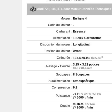
Audi 72 (F103) L 4-door Moteur Données Techniques
Moteur :
En ligne 4
Code du Moteur :
-
Carburant :
Essence
Alimentation :
1 Solex Carburettor
Disposition du moteur :
Longitudinal
Position du Moteur :
Avant
3
Cylindrée :
103.4 cu-in
/ 1695 cm
3.15 x 3.32 pouces
Alésage x Course :
80.0 x 84.4 mm
Soupapes :
8 Soupapes
Suralimentation :
atmosphérique
Compression :
9.1
71 HP
/ 72 PS / 53 kW
Puissance :
@ 5000 tr/min
93 lb-ft
/ 127 Nm
Couple :
@ 2000 tr/min