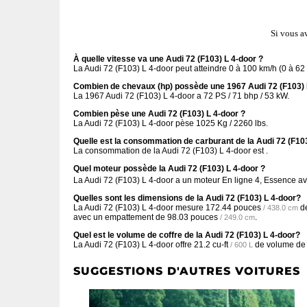
Si vous a
À quelle vitesse va une Audi 72 (F103) L 4-door ?
La Audi 72 (F103) L 4-door peut atteindre 0 à 100 km/h (0 à 6
Combien de chevaux (hp) possède une 1967 Audi 72 (F103) 
La 1967 Audi 72 (F103) L 4-door a 72 PS / 71 bhp / 53 kW.
Combien pèse une Audi 72 (F103) L 4-door ?
La Audi 72 (F103) L 4-door pèse 1025 Kg / 2260 lbs.
Quelle est la consommation de carburant de la Audi 72 (F103
La consommation de la Audi 72 (F103) L 4-door est .
Quel moteur possède la Audi 72 (F103) L 4-door ?
La Audi 72 (F103) L 4-door a un moteur En ligne 4, Essence a
Quelles sont les dimensions de la Audi 72 (F103) L 4-door?
La Audi 72 (F103) L 4-door mesure
172.44 pouces
de
/ 438.0 cm
avec un empattement de
98.03 pouces
.
/ 249.0 cm
Quel est le volume de coffre de la Audi 72 (F103) L 4-door?
La Audi 72 (F103) L 4-door offre
21.2 cu-ft
de volume de 
/ 600 L
SUGGESTIONS D'AUTRES VOITURES