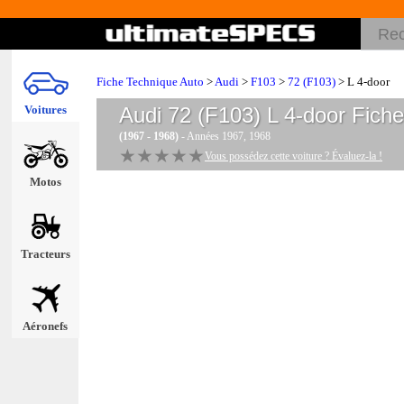
Fiche Technique Auto
>
Audi
>
F103
>
72 (F103)
> L 4-door
Voitures
Audi 72 (F103) L 4-door
Fiche
(1967 - 1968)
- Années 1967, 1968
★★★★★
★★★★★
Vous possédez cette voiture ? Évaluez-la !
Motos
Tracteurs
Aéronefs