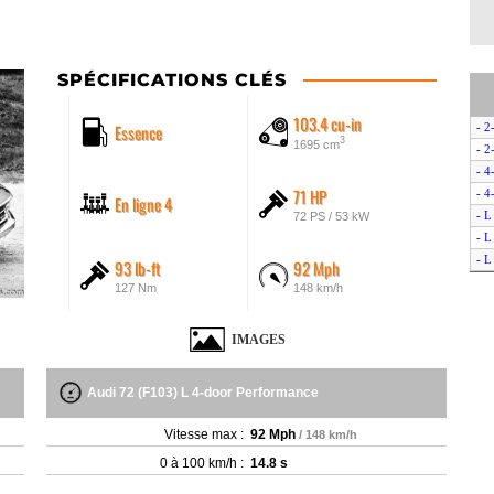
SPÉCIFICATIONS CLÉS
103.4 cu-in
Essence
- 2
3
1695 cm
- 2
- 4
71 HP
- 4
En ligne 4
- L
72 PS / 53 kW
- L
- L
93 lb-ft
92 Mph
- L
127 Nm
148 km/h
IMAGES
Audi 72 (F103) L 4-door Performance
Vitesse max :
92 Mph
/ 148 km/h
0 à 100 km/h :
14.8 s