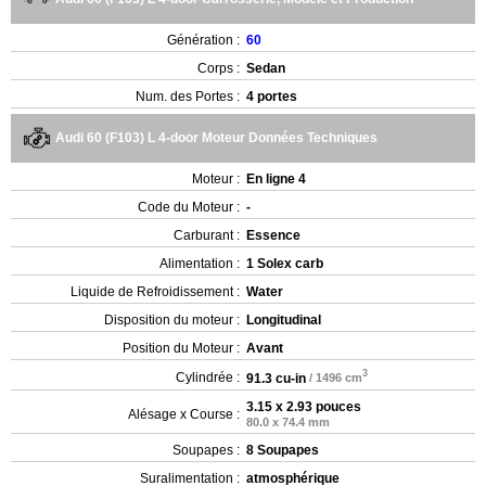
Génération :
60
Corps :
Sedan
Num. des Portes :
4 portes
Audi 60 (F103) L 4-door Moteur Données Techniques
Moteur :
En ligne 4
Code du Moteur :
-
Carburant :
Essence
Alimentation :
1 Solex carb
Liquide de Refroidissement :
Water
Disposition du moteur :
Longitudinal
Position du Moteur :
Avant
3
Cylindrée :
91.3 cu-in
/ 1496 cm
3.15 x 2.93 pouces
Alésage x Course :
80.0 x 74.4 mm
Soupapes :
8 Soupapes
Suralimentation :
atmosphérique