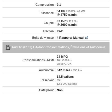
Compression :
9.1
54 HP
/ 55 PS / 40 kW
Puissance :
@ 4750 tr/min
83 lb-ft
/ 113 Nm
Couple :
@ 2600 tr/min
Traction :
FWD
Boite de vitesse :
4 Rapports Manual
Audi 60 (F103) L 4-door Consommations, Émissions et Autonomie
24 MPG
Consommations - Mixte:
10 L/100 km
28 MPG UK
Autonomie :
342 miles
/ 550 km
14.5 gallons
Reservoir :
55 L
12.1 UK gallons
Catalyseur :
Non