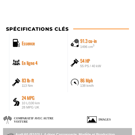
SPÉCIFICATIONS CLÉS
91.3 cu-in
Essence
3
1496 cm
54 HP
En ligne 4
55 PS / 40 kW
83 lb-ft
86 Mph
113 Nm
138 km/h
24 MPG
10 L/100 km
28 MPG UK
COMPARATIF AVEC AUTRE
IMAGES
VOITURE
Audi 60 (F103) L 4-door Carrosserie, Modèle et Production