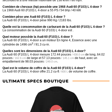
secondes et a une vitesse maximale de 138 km/h / 86 mph.
Combien de chevaux (hp) possède une 1968 Audi 60 (F103) L 4-door ?
La 1968 Audi 60 (F103) L 4-door a 55 PS / 54 bhp / 40 kW.
Combien pèse une Audi 60 (F103) L 4-door ?
La Audi 60 (F103) L 4-door pèse 990 Kg / 2183 lbs.
Quelle est la consommation de carburant de la Audi 60 (F103) L 4-door ?
La consommation de la Audi 60 (F103) L 4-door est .
Quel moteur possède la Audi 60 (F103) L 4-door ?
La Audi 60 (F103) L 4-door a un moteur En ligne 4, Essence avec une
3
cylindrée de 1496 cm
/ 91.3 cu-in.
Quelles sont les dimensions de la Audi 60 (F103) L 4-door?
La Audi 60 (F103) L 4-door mesure
172.44 pouces
de long,
64.02
/ 438.0 cm
pouces
de large et
57.13 pouces
de haut, avec un
/ 162.6 cm
/ 145.1 cm
empattement de
98.03 pouces
.
/ 249.0 cm
Quel est le volume de coffre de la Audi 60 (F103) L 4-door?
La Audi 60 (F103) L 4-door offre
21.2 cu-ft
de volume de coffre.
/ 600 L
ULTIMATE SPECS BOUTIQUE