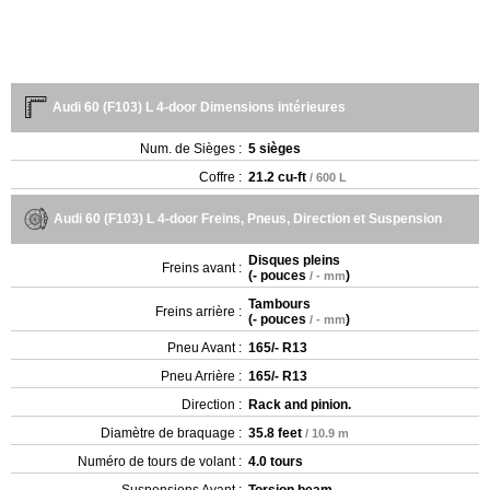
Audi 60 (F103) L 4-door Dimensions intérieures
Num. de Sièges :
5 sièges
Coffre :
21.2 cu-ft
/ 600 L
Audi 60 (F103) L 4-door Freins, Pneus, Direction et Suspension
Disques pleins
Freins avant :
(
- pouces
)
/ - mm
Tambours
Freins arrière :
(
- pouces
)
/ - mm
Pneu Avant :
165/- R13
Pneu Arrière :
165/- R13
Direction :
Rack and pinion.
Diamètre de braquage :
35.8 feet
/ 10.9 m
Numéro de tours de volant :
4.0 tours
Suspensions Avant :
Torsion beam.