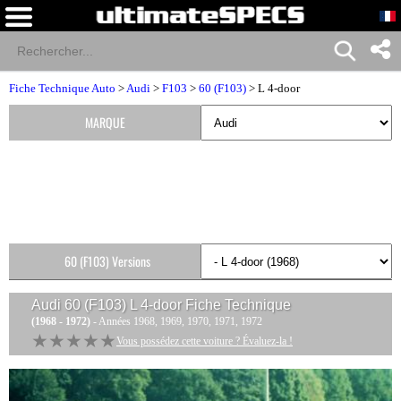
Fiche Technique Auto
>
Audi
>
F103
>
60 (F103)
> L 4-door
MARQUE
60 (F103) Versions
Audi 60 (F103) L 4-door
Fiche Technique
(1968 - 1972)
- Années 1968, 1969, 1970, 1971, 1972
★★★★★
★★★★★
Vous possédez cette voiture ? Évaluez-la !