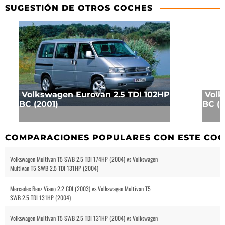
SUGESTIÓN DE OTROS COCHES
Volkswagen Eurovan 2.5 TDI 102HP
Volk
BC (2001)
BC (2
COMPARACIONES POPULARES CON ESTE CO
Volkswagen Multivan T5 SWB 2.5 TDI 174HP (2004) vs Volkswagen
Multivan T5 SWB 2.5 TDI 131HP (2004)
Mercedes Benz Viano 2.2 CDI (2003) vs Volkswagen Multivan T5
SWB 2.5 TDI 131HP (2004)
Volkswagen Multivan T5 SWB 2.5 TDI 131HP (2004) vs Volkswagen