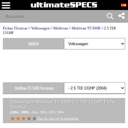
Fichas Técnicas
>
Volkswagen
>
Multivan
>
Multivan T5 SWB
> 2.5 TDI
131HP
MARCA
Multivan T5 SWB Versiones
Volkswagen Multivan T5 SWB 2.5 TDI 131HP
Ficha
Tecnica
(2004 - 2006)
- Años 2004, 2005, 2006
★★★★★
★★★★★
Haz clic para ver la puntuación