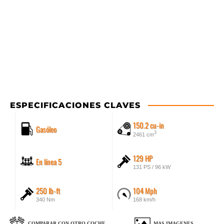
ESPECIFICACIONES CLAVES
150.2 cu-in
Gasóleo
3
2461 cm
129 HP
En línea 5
131 PS / 96 kW
250 lb-ft
104 Mph
340 Nm
168 km/h
COMPARAR CON OTRO COCHE
MAS IMAGENES