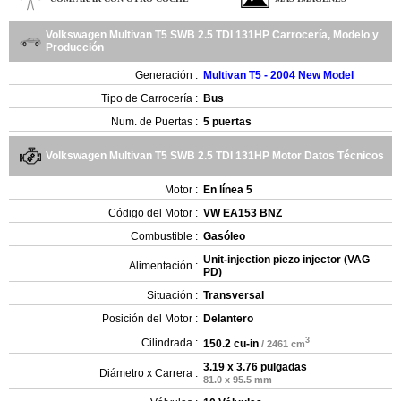
Volkswagen Multivan T5 SWB 2.5 TDI 131HP Carrocería, Modelo y
Producción
Generación :
Multivan T5 - 2004 New Model
Tipo de Carrocería :
Bus
Num. de Puertas :
5 puertas
Volkswagen Multivan T5 SWB 2.5 TDI 131HP Motor Datos Técnicos
Motor :
En línea 5
Código del Motor :
VW EA153 BNZ
Combustible :
Gasóleo
Unit-injection piezo injector (VAG
Alimentación :
PD)
Situación :
Transversal
Posición del Motor :
Delantero
3
Cilindrada :
150.2 cu-in
/ 2461 cm
3.19 x 3.76 pulgadas
Diámetro x Carrera :
81.0 x 95.5 mm