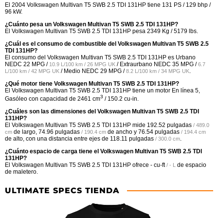
El 2004 Volkswagen Multivan T5 SWB 2.5 TDI 131HP tiene 131 PS / 129 bhp /
96 kW.
¿Cuánto pesa un Volkswagen Multivan T5 SWB 2.5 TDI 131HP?
El Volkswagen Multivan T5 SWB 2.5 TDI 131HP pesa 2349 Kg / 5179 lbs.
¿Cuál es el consumo de combustible del Volkswagen Multivan T5 SWB 2.5
TDI 131HP?
El consumo del Volkswagen Multivan T5 SWB 2.5 TDI 131HP es Urbano
NEDC
22 MPG /
/ Extraurbano NEDC
35 MPG /
10.9 L/100 km / 26 MPG UK
6.7
/ Medio NEDC
29 MPG /
.
L/100 km / 42 MPG UK
8.2 L/100 km / 34 MPG UK
¿Qué motor tiene Volkswagen Multivan T5 SWB 2.5 TDI 131HP?
El Volkswagen Multivan T5 SWB 2.5 TDI 131HP tiene un motor En línea 5,
3
Gasóleo con capacidad de 2461 cm
/ 150.2 cu-in.
¿Cuáles son las dimensiones del Volkswagen Multivan T5 SWB 2.5 TDI
131HP?
El Volkswagen Multivan T5 SWB 2.5 TDI 131HP mide
192.52 pulgadas
/ 489.0
de largo,
74.96 pulgadas
de ancho y
76.54 pulgadas
cm
/ 190.4 cm
/ 194.4 cm
de alto, con una distancia entre ejes de
118.11 pulgadas
.
/ 300.0 cm
¿Cuánto espacio de carga tiene el Volkswagen Multivan T5 SWB 2.5 TDI
131HP?
El Volkswagen Multivan T5 SWB 2.5 TDI 131HP ofrece
- cu-ft
de espacio
/ - L
de maletero.
ULTIMATE SPECS TIENDA