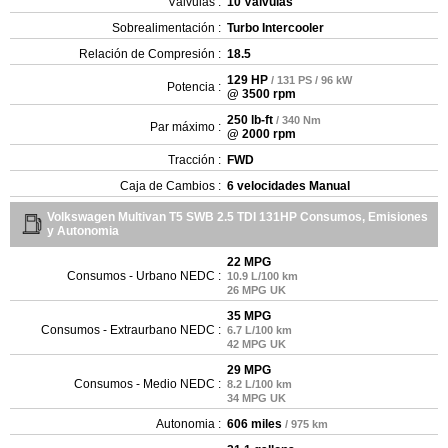
Válvulas :
10 Válvulas
Sobrealimentación :
Turbo Intercooler
Relación de Compresión :
18.5
129 HP
/ 131 PS / 96 kW
Potencia :
@ 3500 rpm
250 lb-ft
/ 340 Nm
Par máximo :
@ 2000 rpm
Tracción :
FWD
Caja de Cambios :
6 velocidades Manual
Volkswagen Multivan T5 SWB 2.5 TDI 131HP Consumos, Emisiones
y Autonomia
22 MPG
Consumos - Urbano NEDC :
10.9 L/100 km
26 MPG UK
35 MPG
Consumos - Extraurbano NEDC :
6.7 L/100 km
42 MPG UK
29 MPG
Consumos - Medio NEDC :
8.2 L/100 km
34 MPG UK
Autonomia :
606 miles
/ 975 km