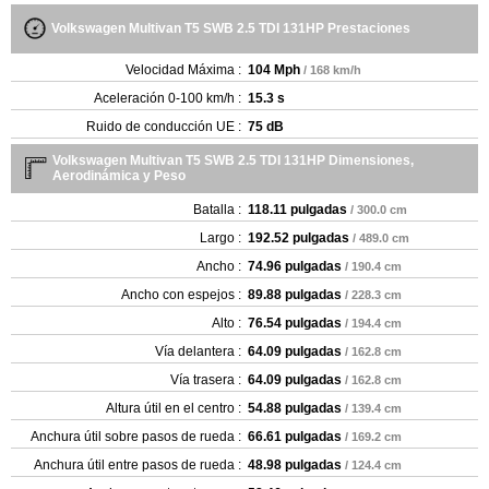
Volkswagen Multivan T5 SWB 2.5 TDI 131HP Prestaciones
Velocidad Máxima :
104 Mph
/ 168 km/h
Aceleración 0-100 km/h :
15.3 s
Ruido de conducción UE :
75 dB
Volkswagen Multivan T5 SWB 2.5 TDI 131HP Dimensiones,
Aerodinámica y Peso
Batalla :
118.11 pulgadas
/ 300.0 cm
Largo :
192.52 pulgadas
/ 489.0 cm
Ancho :
74.96 pulgadas
/ 190.4 cm
Ancho con espejos :
89.88 pulgadas
/ 228.3 cm
Alto :
76.54 pulgadas
/ 194.4 cm
Vía delantera :
64.09 pulgadas
/ 162.8 cm
Vía trasera :
64.09 pulgadas
/ 162.8 cm
Altura útil en el centro :
54.88 pulgadas
/ 139.4 cm
Anchura útil sobre pasos de rueda :
66.61 pulgadas
/ 169.2 cm
Anchura útil entre pasos de rueda :
48.98 pulgadas
/ 124.4 cm