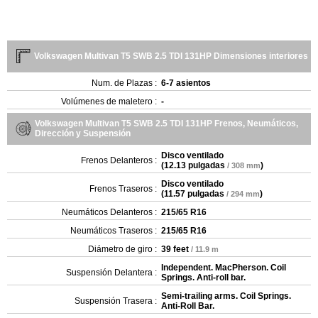
Volkswagen Multivan T5 SWB 2.5 TDI 131HP Dimensiones interiores
Num. de Plazas :
6-7 asientos
Volúmenes de maletero :
-
Volkswagen Multivan T5 SWB 2.5 TDI 131HP Frenos, Neumáticos,
Dirección y Suspensión
Disco ventilado
Frenos Delanteros :
(
12.13 pulgadas
)
/ 308 mm
Disco ventilado
Frenos Traseros :
(
11.57 pulgadas
)
/ 294 mm
Neumáticos Delanteros :
215/65 R16
Neumáticos Traseros :
215/65 R16
Diámetro de giro :
39 feet
/ 11.9 m
Independent. MacPherson. Coil
Suspensión Delantera :
Springs. Anti-roll bar.
Semi-trailing arms. Coil Springs.
Suspensión Trasera :
Anti-Roll Bar.