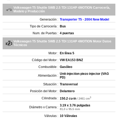
Volkswagen T5 Shuttle SWB 2.5 TDI 131HP 4MOTION Carrocería,
Modelo y Producción
Generación :
Transporter T5 - 2004 New Model
Tipo de Carrocería :
Bus
Num. de Puertas :
4 puertas
Volkswagen T5 Shuttle SWB 2.5 TDI 131HP 4MOTION Motor Datos
Técnicos
Motor :
En línea 5
Código del Motor :
VW EA153 BNZ
Combustible :
Gasóleo
Unit-injection piezo injector (VAG
Alimentación :
PD)
Situación :
Transversal
Posición del Motor :
Delantero
3
Cilindrada :
150.2 cu-in
/ 2461 cm
3.19 x 3.76 pulgadas
Diámetro x Carrera :
81.0 x 95.5 mm
Válvulas :
10 Válvulas