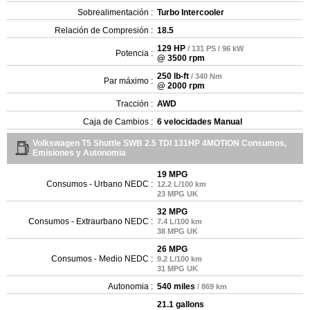
Sobrealimentación :
Turbo Intercooler
Relación de Compresión :
18.5
129 HP
/ 131 PS / 96 kW
Potencia :
@ 3500 rpm
250 lb-ft
/ 340 Nm
Par máximo :
@ 2000 rpm
Tracción :
AWD
Caja de Cambios :
6 velocidades Manual
Volkswagen T5 Shuttle SWB 2.5 TDI 131HP 4MOTION Consumos,
Emisiones y Autonomia
19 MPG
Consumos - Urbano NEDC :
12.2 L/100 km
23 MPG UK
32 MPG
Consumos - Extraurbano NEDC :
7.4 L/100 km
38 MPG UK
26 MPG
Consumos - Medio NEDC :
9.2 L/100 km
31 MPG UK
Autonomia :
540 miles
/ 869 km
21.1 gallons