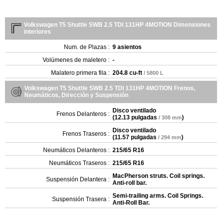
Volkswagen T5 Shuttle SWB 2.5 TDI 131HP 4MOTION Dimensiones
interiores
Num. de Plazas :
9 asientos
Volúmenes de maletero :
-
Malatero primera fila :
204.8 cu-ft
/ 5800 L
Volkswagen T5 Shuttle SWB 2.5 TDI 131HP 4MOTION Frenos,
Neumáticos, Dirección y Suspensión
Disco ventilado
Frenos Delanteros :
(
12.13 pulgadas
)
/ 308 mm
Disco ventilado
Frenos Traseros :
(
11.57 pulgadas
)
/ 294 mm
Neumáticos Delanteros :
215/65 R16
Neumáticos Traseros :
215/65 R16
MacPherson struts. Coil springs.
Suspensión Delantera :
Anti-roll bar.
Semi-trailing arms. Coil Springs.
Suspensión Trasera :
Anti-Roll Bar.