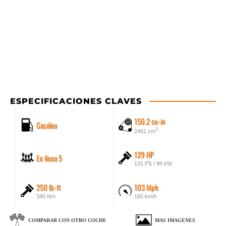
ESPECIFICACIONES CLAVES
150.2 cu-in
Gasóleo
3
2461 cm
129 HP
En línea 5
131 PS / 96 kW
250 lb-ft
103 Mph
340 Nm
165 km/h
COMPARAR CON OTRO COCHE
MAS IMAGENES