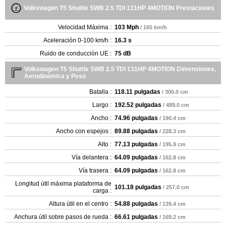
Volkswagen T5 Shuttle SWB 2.5 TDI 131HP 4MOTION Prestaciones
Velocidad Máxima :
103 Mph
/ 165 km/h
Aceleración 0-100 km/h :
16.3 s
Ruido de conducción UE :
75 dB
Volkswagen T5 Shuttle SWB 2.5 TDI 131HP 4MOTION Dimensiones,
Aerodinámica y Peso
Batalla :
118.11 pulgadas
/ 300.0 cm
Largo :
192.52 pulgadas
/ 489.0 cm
Ancho :
74.96 pulgadas
/ 190.4 cm
Ancho con espejos :
89.88 pulgadas
/ 228.3 cm
Alto :
77.13 pulgadas
/ 195.9 cm
Vía delantera :
64.09 pulgadas
/ 162.8 cm
Vía trasera :
64.09 pulgadas
/ 162.8 cm
Longitud útil máxima plataforma de
101.18 pulgadas
/ 257.0 cm
carga :
Altura útil en el centro :
54.88 pulgadas
/ 139.4 cm
Anchura útil sobre pasos de rueda :
66.61 pulgadas
/ 169.2 cm