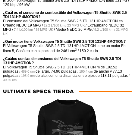
El 2004 Volkswagen T5 Shuttle SWB 2.5 TDI 131HP 4MOTION tiene 131 PS /
129 bhp / 96 kW.
¿Cuál es el consumo de combustible del Volkswagen T5 Shuttle SWB 2.5
TDI 131HP 4MOTION?
El consumo del Volkswagen T5 Shuttle SWB 2.5 TDI 131HP 4MOTION es
Urbano NEDC
19 MPG /
/ Extraurbano NEDC
32
12.2 L/100 km / 23 MPG UK
MPG /
/ Medio NEDC
26 MPG /
7.4 L/100 km / 38 MPG UK
9.2 L/100 km / 31 MPG
.
UK
¿Qué motor tiene Volkswagen T5 Shuttle SWB 2.5 TDI 131HP 4MOTION?
El Volkswagen T5 Shuttle SWB 2.5 TDI 131HP 4MOTION tiene un motor En
3
línea 5, Gasóleo con capacidad de 2461 cm
/ 150.2 cu-in.
¿Cuáles son las dimensiones del Volkswagen T5 Shuttle SWB 2.5 TDI
131HP 4MOTION?
El Volkswagen T5 Shuttle SWB 2.5 TDI 131HP 4MOTION mide
192.52
pulgadas
de largo,
74.96 pulgadas
de ancho y
77.13
/ 489.0 cm
/ 190.4 cm
pulgadas
de alto, con una distancia entre ejes de
118.11 pulgadas
/ 195.9 cm
/
.
300.0 cm
ULTIMATE SPECS TIENDA