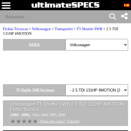
Fichas Técnicas
>
Volkswagen
>
Transporter
>
T5 Shuttle SWB
> 2.5 TDI
131HP 4MOTION
MARCA
T5 Shuttle SWB Versiones
Volkswagen T5 Shuttle SWB 2.5 TDI 131HP 4MOTION
Ficha Tecnica
(2004 - 2006)
- Años 2004, 2005, 2006
★★★★★
★★★★★
¿Tienes este coche? ¡Valóralo!