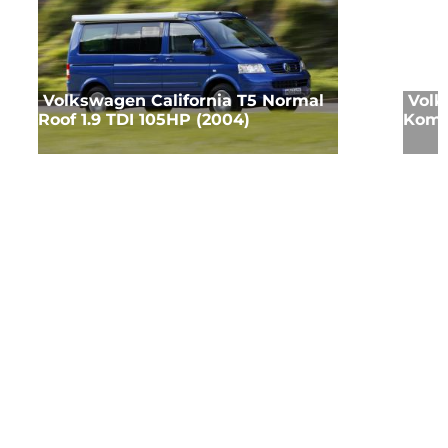
Volkswagen California T5 Normal
Volk
Roof 1.9 TDI 105HP (2004)
Komb