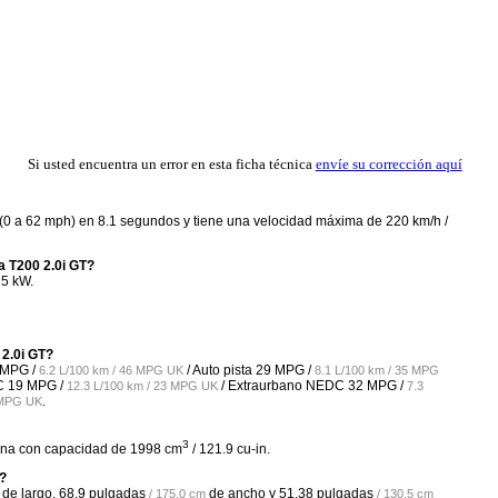
Si usted encuentra un error en esta ficha técnica
envíe su corrección aquí
 (0 a 62 mph) en 8.1 segundos y tiene una velocidad máxima de 220 km/h /
a T200 2.0i GT?
25 kW.
 2.0i GT?
 MPG /
/ Auto pista
29 MPG /
6.2 L/100 km / 46 MPG UK
8.1 L/100 km / 35 MPG
C
19 MPG /
/ Extraurbano NEDC
32 MPG /
12.3 L/100 km / 23 MPG UK
7.3
.
1 MPG UK
3
olina con capacidad de 1998 cm
/ 121.9 cu-in.
T?
de largo,
68.9 pulgadas
de ancho y
51.38 pulgadas
/ 175.0 cm
/ 130.5 cm