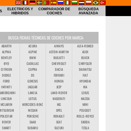
ELECTRICOS Y
COMPARADOR DE
BÚSQUEDA
S
HIBRIDOS
COCHES
AVANZADA
BUSCA FICHAS TÉCNICAS DE COCHES POR MARCA:
ABARTH
ACURA
AIWAYS
ALFA-ROMEO
ALPINA
ALPINE
ASTON-MARTIN
AUDI
BENTLEY
BMW
BUGATTI
BUICK
BYD
CADILLAC
CHEVROLET
CHRYSLER
CITROEN
CUPRA
DACIA
DAIHATSU
DODGE
DS
FERRARI
FIAT
FORD
GENESIS
HONDA
HYUNDAI
INFINITI
JAGUAR
JEEP
KIA
AMBORGHINI
LANCIA
LAND-ROVER
LEXUS
LINCOLN
LOTUS
MASERATI
MAZDA
MCLAREN
MERCEDES-BENZ
MG
MINI
MITSUBISHI
NISSAN
OPEL
PEUGEOT
POLESTAR
PORSCHE
RENAULT
ROLLS-ROYCE
ROVER
SAAB
SEAT
SKODA
SMART
SUBARU
SUZUKI
TESLA