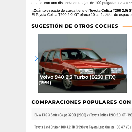
de alto, con una distancia entre ejes de
100 pulgadas
/ 254.0 c
¿Cuánto espacio de carga tiene el Toyota Celica T200 2.0i 
El Toyota Celica T200 2.0i GT ofrece
10 cu-ft
de espacio
/ 283 L
SUGESTIÓN DE OTROS COCHES
Volvo 940 2.3 Turbo (B230 FTX)
(1991)
COMPARACIONES POPULARES CON
BMW E46 3 Series Coupe 320Ci (2000) vs Toyota Celica T200 2.0i GT (19
Toyota Land Cruiser 100 4.2 TD (1998) vs Toyota Land Cruiser 100 4.7 V8 