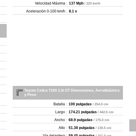
Velocidad Máxima :
137 Mph
/ 220 km/h
Aceleración 0-100 km/h :
8.1 s
Toyota Celica T200 2.0i GT Dimensiones, Aerodinámica
y Peso
Batalla :
100 pulgadas
/ 254.0 cm
Largo :
174.21 pulgadas
/ 442.5 cm
Ancho :
68.9 pulgadas
/ 175.0 cm
Alto :
51.38 pulgadas
/ 130.5 cm
Vía delantera :
59.45 pulgadas
/ 151.0 cm