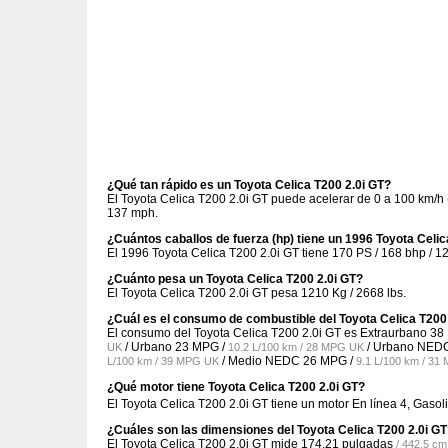
¿Qué tan rápido es un Toyota Celica T200 2.0i GT?
El Toyota Celica T200 2.0i GT puede acelerar de 0 a 100 km/h
137 mph.
¿Cuántos caballos de fuerza (hp) tiene un 1996 Toyota Celic
El 1996 Toyota Celica T200 2.0i GT tiene 170 PS / 168 bhp / 1
¿Cuánto pesa un Toyota Celica T200 2.0i GT?
El Toyota Celica T200 2.0i GT pesa 1210 Kg / 2668 lbs.
¿Cuál es el consumo de combustible del Toyota Celica T200
El consumo del Toyota Celica T200 2.0i GT es Extraurbano
38
/ Urbano
23 MPG /
/ Urbano NED
UK
10.2 L/100 km / 28 MPG UK
/ Medio NEDC
26 MPG /
L/100 km / 39 MPG UK
9.1 L/100 km / 3
¿Qué motor tiene Toyota Celica T200 2.0i GT?
El Toyota Celica T200 2.0i GT tiene un motor En línea 4, Gas
¿Cuáles son las dimensiones del Toyota Celica T200 2.0i G
El Toyota Celica T200 2.0i GT mide
174.21 pulgadas
/ 442.5 cm