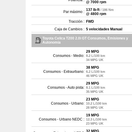
Potencia :
@ 7000 rpm
137 lb-ft
/ 186 Nm
Par máximo :
@ 4800 rpm
Tracción :
FWD
Caja de Cambios :
5 velocidades Manual
Toyota Celica T200 2.0i GT Consumos, Emisiones y
Autonomia
29 MPG
Consumos - Medio:
8.2 L/100 km
34 MPG UK
38 MPG
Consumos - Extraurbano:
6.2 L/100 km
46 MPG UK
29 MPG
Consumos - Auto pista:
8.1 L/100 km
35 MPG UK
23 MPG
Consumos - Urbano:
10.2 L/100 km
28 MPG UK
19 MPG
Consumos - Urbano NEDC :
12.3 L/100 km
23 MPG UK
32 MPG