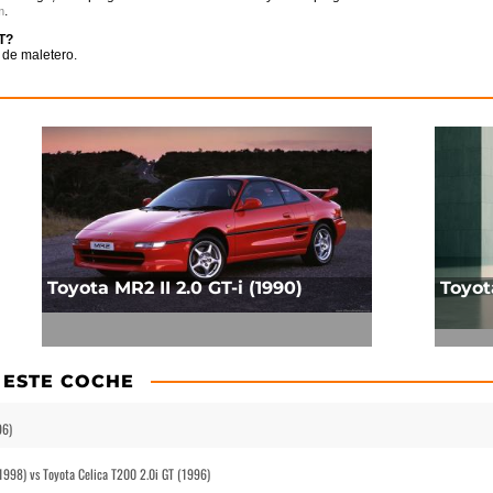
.
m
GT?
 de maletero.
Toyota MR2 II 2.0 GT-i (1990)
Toyot
 ESTE COCHE
96)
(1998) vs Toyota Celica T200 2.0i GT (1996)