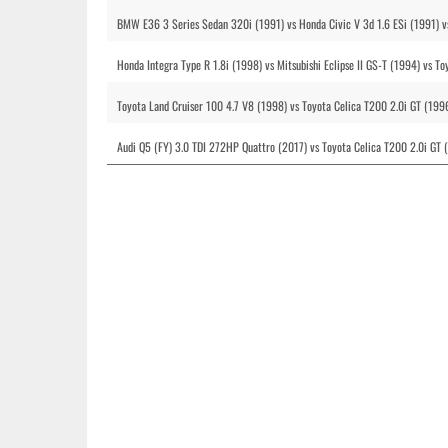
BMW E36 3 Series Sedan 320i (1991) vs Honda Civic V 3d 1.6 ESi (1991) v
Honda Integra Type R 1.8i (1998) vs Mitsubishi Eclipse II GS-T (1994) vs T
Toyota Land Cruiser 100 4.7 V8 (1998) vs Toyota Celica T200 2.0i GT (199
Audi Q5 (FY) 3.0 TDI 272HP Quattro (2017) vs Toyota Celica T200 2.0i GT 