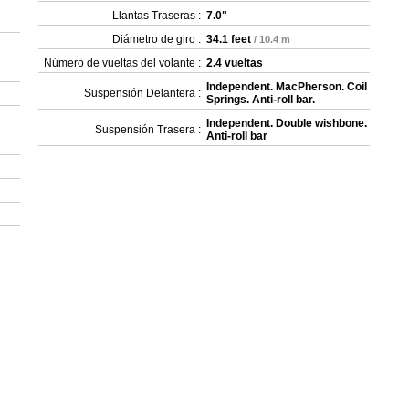
Llantas Traseras :
7.0"
Diámetro de giro :
34.1 feet
/ 10.4 m
Número de vueltas del volante :
2.4 vueltas
Independent. MacPherson. Coil
Suspensión Delantera :
Springs. Anti-roll bar.
Independent. Double wishbone.
Suspensión Trasera :
Anti-roll bar