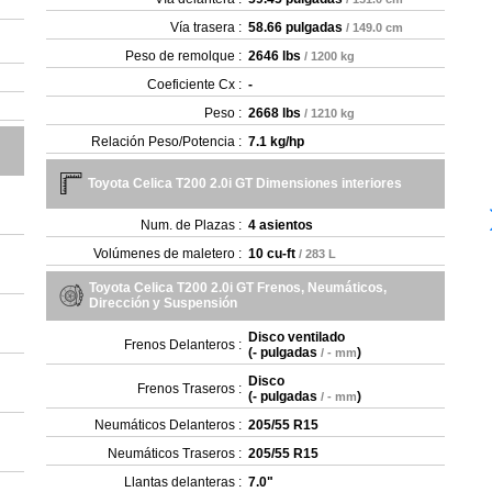
Vía trasera :
58.66 pulgadas
/ 149.0 cm
Peso de remolque :
2646 lbs
/ 1200 kg
Coeficiente Cx :
-
Peso :
2668 lbs
/ 1210 kg
Relación Peso/Potencia :
7.1 kg/hp
Toyota Celica T200 2.0i GT Dimensiones interiores
Num. de Plazas :
4 asientos
Volúmenes de maletero :
10 cu-ft
/ 283 L
Toyota Celica T200 2.0i GT Frenos, Neumáticos,
Dirección y Suspensión
Disco ventilado
Frenos Delanteros :
(
- pulgadas
)
/ - mm
Disco
Frenos Traseros :
(
- pulgadas
)
/ - mm
Neumáticos Delanteros :
205/55 R15
Neumáticos Traseros :
205/55 R15
Llantas delanteras :
7.0"