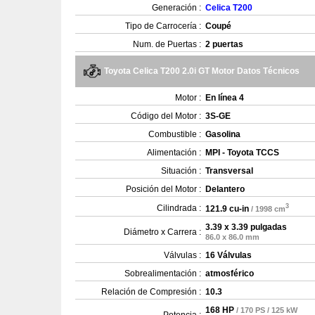
Generación :
Celica T200
Tipo de Carrocería :
Coupé
Num. de Puertas :
2 puertas
Toyota Celica T200 2.0i GT Motor Datos Técnicos
Motor :
En línea 4
Código del Motor :
3S-GE
Combustible :
Gasolina
Alimentación :
MPI - Toyota TCCS
Situación :
Transversal
Posición del Motor :
Delantero
3
Cilindrada :
121.9 cu-in
/ 1998 cm
3.39 x 3.39 pulgadas
Diámetro x Carrera :
86.0 x 86.0 mm
Válvulas :
16 Válvulas
Sobrealimentación :
atmosférico
Relación de Compresión :
10.3
168 HP
/ 170 PS / 125 kW