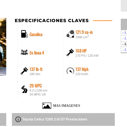
ESPECIFICACIONES CLAVES
121.9 cu-in
Gasolina
- 1
3
1998 cm
- 2
- 2
168 HP
- 2
En línea 4
170 PS / 125 kW
137 lb-ft
137 Mph
186 Nm
220 km/h
29 MPG
8.2 L/100 km
34 MPG UK
MAS IMAGENES
Toyota Celica T200 2.0i GT Prestaciones