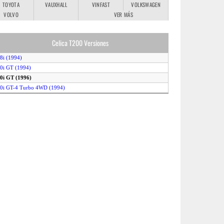
TOYOTA
VAUXHALL
VINFAST
VOLKSWAGEN
VOLVO
VER MÁS
Celica T200 Versiones
.8i (1994)
.0i GT (1994)
.0i GT (1996)
.0i GT-4 Turbo 4WD (1994)