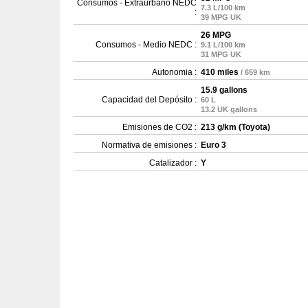
Consumos - Extraurbano NEDC
7.3 L/100 km
:
39 MPG UK
26 MPG
Consumos - Medio NEDC :
9.1 L/100 km
31 MPG UK
Autonomia :
410 miles
/ 659 km
15.9 gallons
Capacidad del Depósito :
60 L
13.2 UK gallons
Emisiones de CO2 :
213 g/km (Toyota)
Normativa de emisiones :
Euro 3
Catalizador :
Y