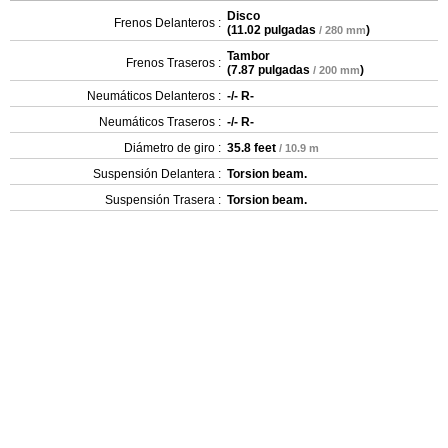
Disco
Frenos Delanteros :
(
11.02 pulgadas
)
/ 280 mm
Tambor
Frenos Traseros :
(
7.87 pulgadas
)
/ 200 mm
Neumáticos Delanteros :
-/- R-
Neumáticos Traseros :
-/- R-
Diámetro de giro :
35.8 feet
/ 10.9 m
Suspensión Delantera :
Torsion beam.
Suspensión Trasera :
Torsion beam.