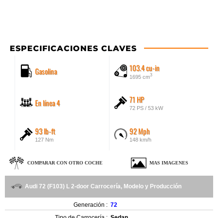
ESPECIFICACIONES CLAVES
103.4 cu-in
Gasolina
3
1695 cm
71 HP
En línea 4
72 PS / 53 kW
93 lb-ft
92 Mph
127 Nm
148 km/h
COMPARAR CON OTRO COCHE
MAS IMAGENES
Audi 72 (F103) L 2-door Carrocería, Modelo y Producción
Generación :
72
Tipo de Carrocería :
Sedan