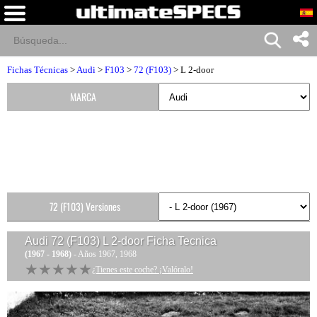
Fichas Técnicas
>
Audi
>
F103
>
72 (F103)
> L 2-door
MARCA
72 (F103) Versiones
Audi 72 (F103) L 2-door
Ficha Tecnica
(1967 - 1968)
- Años 1967, 1968
★★★★★
★★★★★
¿Tienes este coche? ¡Valóralo!