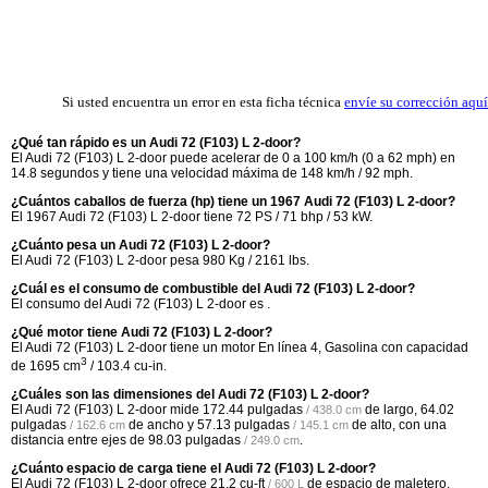
Si usted encuentra un error en esta ficha técnica
envíe su corrección aquí
¿Qué tan rápido es un Audi 72 (F103) L 2-door?
El Audi 72 (F103) L 2-door puede acelerar de 0 a 100 km/h (0 a 62 mph) en
14.8 segundos y tiene una velocidad máxima de 148 km/h / 92 mph.
¿Cuántos caballos de fuerza (hp) tiene un 1967 Audi 72 (F103) L 2-door?
El 1967 Audi 72 (F103) L 2-door tiene 72 PS / 71 bhp / 53 kW.
¿Cuánto pesa un Audi 72 (F103) L 2-door?
El Audi 72 (F103) L 2-door pesa 980 Kg / 2161 lbs.
¿Cuál es el consumo de combustible del Audi 72 (F103) L 2-door?
El consumo del Audi 72 (F103) L 2-door es .
¿Qué motor tiene Audi 72 (F103) L 2-door?
El Audi 72 (F103) L 2-door tiene un motor En línea 4, Gasolina con capacidad
3
de 1695 cm
/ 103.4 cu-in.
¿Cuáles son las dimensiones del Audi 72 (F103) L 2-door?
El Audi 72 (F103) L 2-door mide
172.44 pulgadas
de largo,
64.02
/ 438.0 cm
pulgadas
de ancho y
57.13 pulgadas
de alto, con una
/ 162.6 cm
/ 145.1 cm
distancia entre ejes de
98.03 pulgadas
.
/ 249.0 cm
¿Cuánto espacio de carga tiene el Audi 72 (F103) L 2-door?
El Audi 72 (F103) L 2-door ofrece
21.2 cu-ft
de espacio de maletero.
/ 600 L