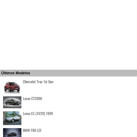
Últimos Modelos
Chevrolet Trax 1st Gen
Lexus CT200H
Lexus ES (XV20) 1999
BMW F80 LCI