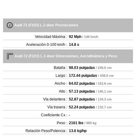
Audi 72 (F103) L 2-door Prestaciones
Velocidad Máxima :
92 Mph
/ 148 km/h
Aceleración 0-100 km/h :
14.8 s
Audi 72 (F103) L 2-door Dimensiones, Aerodinámica y Peso
Batalla :
98.03 pulgadas
/ 249.0 cm
Largo :
172.44 pulgadas
/ 438.0 cm
Ancho :
64.02 pulgadas
/ 162.6 cm
Alto :
57.13 pulgadas
/ 145.1 cm
Vía delantera :
52.87 pulgadas
/ 134.3 cm
Vía trasera :
52.24 pulgadas
/ 132.7 cm
Coeficiente Cx :
-
Peso :
2161 lbs
/ 980 kg
Relación Peso/Potencia :
13.6 kg/hp