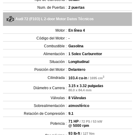
Num. de Puertas :
2 puertas
Audi 72 (F103) L 2-door Motor Datos Técnicos
Motor :
En línea 4
Código del Motor :
-
Combustible :
Gasolina
Alimentación :
1 Solex Carburettor
Situación :
Longitudinal
Posición del Motor :
Delantero
3
Cilindrada :
103.4 cu-in
/ 1695 cm
3.15 x 3.32 pulgadas
Diámetro x Carrera :
80.0 x 84.4 mm
Válvulas :
8 Válvulas
Sobrealimentación :
atmosférico
Relación de Compresión :
9.1
71 HP
/ 72 PS / 53 kW
Potencia :
@ 5000 rpm
93 lb-ft
/ 127 Nm