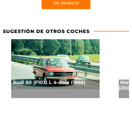
SUGESTIÓN DE OTROS COCHES
Audi 60 (F103) L 4-door (1968)
Hond
(2001