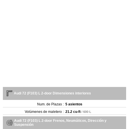
Audi 72 (F103) L 2-door Dimensiones interiores
Num. de Plazas :
5 asientos
Volúmenes de maletero :
21.2 cu-ft
/ 600 L
Audi 72 (F103) L 2-door Frenos, Neumáticos, Dirección y
Suspensión