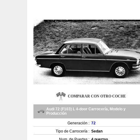
COMPARAR CON OTRO COCHE
Audi 72 (F103) L 4-door Carrocería, Modelo y
Producción
Generación :
72
Tipo de Carrocería :
Sedan
Num. de Puertas :
4 puertas