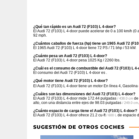
¿Qué tan rápido es un Audi 72 (F103) L 4-door?
El Audi 72 (F103) L 4-door puede acelerar de 0 a 100 km/h (0
92 mph.
¿Cuántos caballos de fuerza (hp) tiene un 1965 Audi 72 (F10
El 1965 Audi 72 (F103) L 4-door tiene 72 PS / 71 bhp / 53 kW.
¿Cuánto pesa un Audi 72 (F103) L 4-door?
El Audi 72 (F103) L 4-door pesa 1025 Kg / 2260 lbs.
¿Cuál es el consumo de combustible del Audi 72 (F103) L 4
El consumo del Audi 72 (F103) L 4-door es .
¿Qué motor tiene Audi 72 (F103) L 4-door?
El Audi 72 (F103) L 4-door tiene un motor En línea 4, Gasoli
¿Cuáles son las dimensiones del Audi 72 (F103) L 4-door?
El Audi 72 (F103) L 4-door mide
172.44 pulgadas
de 
/ 438.0 cm
alto, con una distancia entre ejes de
98.03 pulgadas
.
/ 249.0 cm
¿Cuánto espacio de carga tiene el Audi 72 (F103) L 4-door?
El Audi 72 (F103) L 4-door ofrece
21.2 cu-ft
de espacio d
/ 600 L
SUGESTIÓN DE OTROS COCHES