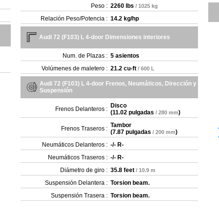
Peso :
2260 lbs
/ 1025 kg
Relación Peso/Potencia :
14.2 kg/hp
Audi 72 (F103) L 4-door Dimensiones interiores
Num. de Plazas :
5 asientos
Volúmenes de maletero :
21.2 cu-ft
/ 600 L
Audi 72 (F103) L 4-door Frenos, Neumáticos, Dirección y
Suspensión
Disco
Frenos Delanteros :
(
11.02 pulgadas
)
/ 280 mm
Tambor
Frenos Traseros :
(
7.87 pulgadas
)
/ 200 mm
Neumáticos Delanteros :
-/- R-
Neumáticos Traseros :
-/- R-
Diámetro de giro :
35.8 feet
/ 10.9 m
Suspensión Delantera :
Torsion beam.
Suspensión Trasera :
Torsion beam.