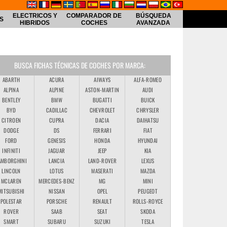
ELECTRICOS Y
COMPARADOR DE
BÚSQUEDA
S
HIBRIDOS
COCHES
AVANZADA
BUSCA FICHAS TÉCNICAS DE COCHES POR MARCA:
ABARTH
ACURA
AIWAYS
ALFA-ROMEO
ALPINA
ALPINE
ASTON-MARTIN
AUDI
BENTLEY
BMW
BUGATTI
BUICK
BYD
CADILLAC
CHEVROLET
CHRYSLER
CITROEN
CUPRA
DACIA
DAIHATSU
DODGE
DS
FERRARI
FIAT
FORD
GENESIS
HONDA
HYUNDAI
INFINITI
JAGUAR
JEEP
KIA
AMBORGHINI
LANCIA
LAND-ROVER
LEXUS
LINCOLN
LOTUS
MASERATI
MAZDA
MCLAREN
MERCEDES-BENZ
MG
MINI
MITSUBISHI
NISSAN
OPEL
PEUGEOT
POLESTAR
PORSCHE
RENAULT
ROLLS-ROYCE
ROVER
SAAB
SEAT
SKODA
SMART
SUBARU
SUZUKI
TESLA