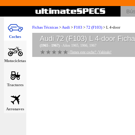
Fichas Técnicas
>
Audi
>
F103
>
72 (F103)
> L 4-door
Coches
Audi 72 (F103) L 4-door
Ficha
(1965 - 1967)
- Años 1965, 1966, 1967
★★★★★
★★★★★
¿Tienes este coche? ¡Valóralo!
Motocicletas
Tractores
Aeronaves