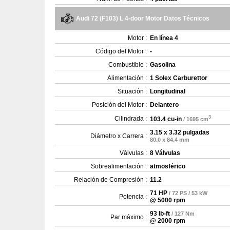
Audi 72 (F103) L 4-door Motor Datos Técnicos
Motor :
En línea 4
Código del Motor :
-
Combustible :
Gasolina
Alimentación :
1 Solex Carburettor
Situación :
Longitudinal
Posición del Motor :
Delantero
3
Cilindrada :
103.4 cu-in
/ 1695 cm
3.15 x 3.32 pulgadas
Diámetro x Carrera :
80.0 x 84.4 mm
Válvulas :
8 Válvulas
Sobrealimentación :
atmosférico
Relación de Compresión :
11.2
71 HP
/ 72 PS / 53 kW
Potencia :
@ 5000 rpm
93 lb-ft
/ 127 Nm
Par máximo :
@ 2000 rpm