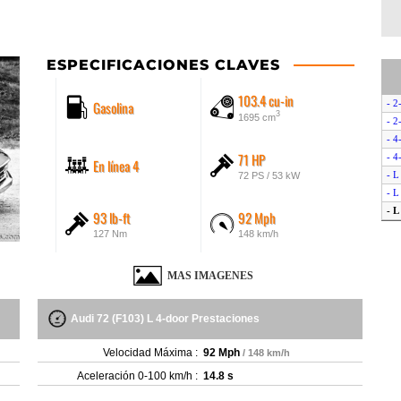
ESPECIFICACIONES CLAVES
103.4 cu-in
Gasolina
- 2
3
1695 cm
- 2
- 4
71 HP
- 4
En línea 4
- L
72 PS / 53 kW
- L
- L
93 lb-ft
92 Mph
- L
127 Nm
148 km/h
MAS IMAGENES
Audi 72 (F103) L 4-door Prestaciones
Velocidad Máxima :
92 Mph
/ 148 km/h
Aceleración 0-100 km/h :
14.8 s