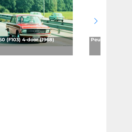
60 (F103) 4-door (1968)
Peugeot 104 ZS2 