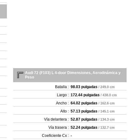
Audi 72 (F103) L 4-door Dimensiones, Aerodinámica y
Peso
Batalla :
98.03 pulgadas
/ 249.0 cm
Largo :
172.44 pulgadas
/ 438.0 cm
Ancho :
64.02 pulgadas
/ 162.6 cm
Alto :
57.13 pulgadas
/ 145.1 cm
Vía delantera :
52.87 pulgadas
/ 134.3 cm
Vía trasera :
52.24 pulgadas
/ 132.7 cm
Coeficiente Cx :
-