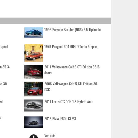
1996 Porsche Boxster (986) 2.5 Tiptronic
-speed
1979 Peugeot 604 604 D Turbo 5-speed
on 35 3-
2011 Volkswagen Golf 6 GTI Edition 35 5-
doors
on 30
2006 Volkswagen Golf 5 GTI Edition 30
DSG
ed
2011 Lexus CT200H 1.8 Hybrid Auto
3
2015 BMW F80 LCI M3
Ver más