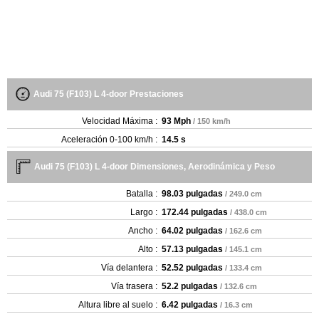
Audi 75 (F103) L 4-door Prestaciones
Velocidad Máxima :
93 Mph
/ 150 km/h
Aceleración 0-100 km/h :
14.5 s
Audi 75 (F103) L 4-door Dimensiones, Aerodinámica y Peso
Batalla :
98.03 pulgadas
/ 249.0 cm
Largo :
172.44 pulgadas
/ 438.0 cm
Ancho :
64.02 pulgadas
/ 162.6 cm
Alto :
57.13 pulgadas
/ 145.1 cm
Vía delantera :
52.52 pulgadas
/ 133.4 cm
Vía trasera :
52.2 pulgadas
/ 132.6 cm
Altura libre al suelo :
6.42 pulgadas
/ 16.3 cm