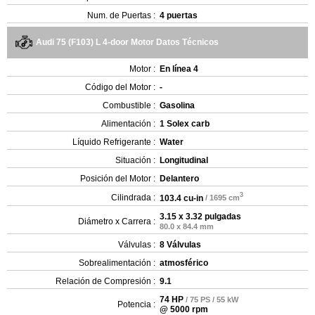
Num. de Puertas :
4 puertas
Audi 75 (F103) L 4-door Motor Datos Técnicos
Motor :
En línea 4
Código del Motor :
-
Combustible :
Gasolina
Alimentación :
1 Solex carb
Líquido Refrigerante :
Water
Situación :
Longitudinal
Posición del Motor :
Delantero
3
Cilindrada :
103.4 cu-in
/ 1695 cm
3.15 x 3.32 pulgadas
Diámetro x Carrera :
80.0 x 84.4 mm
Válvulas :
8 Válvulas
Sobrealimentación :
atmosférico
Relación de Compresión :
9.1
74 HP
/ 75 PS / 55 kW
Potencia :
@ 5000 rpm