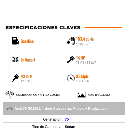
ESPECIFICACIONES CLAVES
103.4 cu-in
Gasolina
3
1695 cm
74 HP
En línea 4
75 PS / 55 kW
93 lb-ft
93 Mph
127 Nm
150 km/h
COMPARAR CON OTRO COCHE
MAS IMAGENES
Audi 75 (F103) L 4-door Carrocería, Modelo y Producción
Generación :
75
Tipo de Carrocería :
Sedan