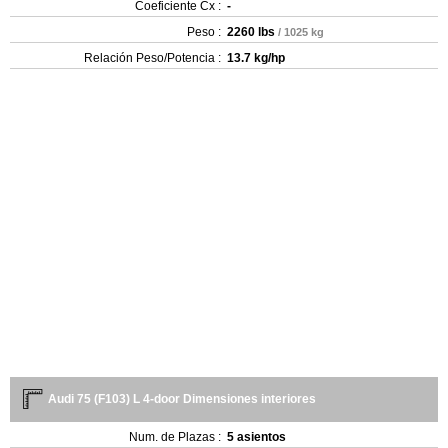
Coeficiente Cx :
-
Peso :
2260 lbs
/ 1025 kg
Relación Peso/Potencia :
13.7 kg/hp
Audi 75 (F103) L 4-door Dimensiones interiores
Num. de Plazas :
5 asientos