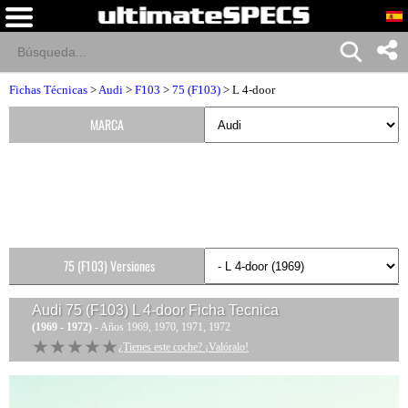
Fichas Técnicas
>
Audi
>
F103
>
75 (F103)
> L 4-door
MARCA
75 (F103) Versiones
Audi 75 (F103) L 4-door
Ficha Tecnica
(1969 - 1972)
- Años 1969, 1970, 1971, 1972
★★★★★
★★★★★
¿Tienes este coche? ¡Valóralo!