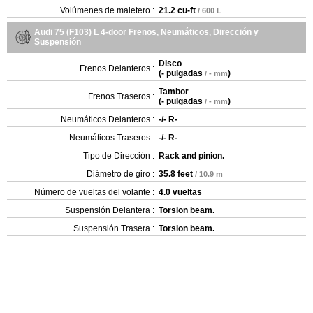
Volúmenes de maletero :
21.2 cu-ft
/ 600 L
Audi 75 (F103) L 4-door Frenos, Neumáticos, Dirección y
Suspensión
Disco
Frenos Delanteros :
(
- pulgadas
)
/ - mm
Tambor
Frenos Traseros :
(
- pulgadas
)
/ - mm
Neumáticos Delanteros :
-/- R-
Neumáticos Traseros :
-/- R-
Tipo de Dirección :
Rack and pinion.
Diámetro de giro :
35.8 feet
/ 10.9 m
Número de vueltas del volante :
4.0 vueltas
Suspensión Delantera :
Torsion beam.
Suspensión Trasera :
Torsion beam.