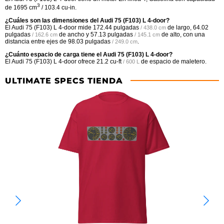
3
de 1695 cm
/ 103.4 cu-in.
¿Cuáles son las dimensiones del Audi 75 (F103) L 4-door?
El Audi 75 (F103) L 4-door mide
172.44 pulgadas
de largo,
64.02
/ 438.0 cm
pulgadas
de ancho y
57.13 pulgadas
de alto, con una
/ 162.6 cm
/ 145.1 cm
distancia entre ejes de
98.03 pulgadas
.
/ 249.0 cm
¿Cuánto espacio de carga tiene el Audi 75 (F103) L 4-door?
El Audi 75 (F103) L 4-door ofrece
21.2 cu-ft
de espacio de maletero.
/ 600 L
ULTIMATE SPECS TIENDA