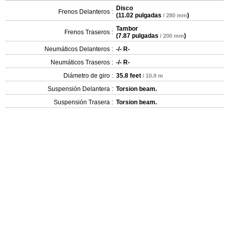
Disco
Frenos Delanteros :
(
11.02 pulgadas
)
/ 280 mm
Tambor
Frenos Traseros :
(
7.87 pulgadas
)
/ 200 mm
Neumáticos Delanteros :
-/- R-
Neumáticos Traseros :
-/- R-
Diámetro de giro :
35.8 feet
/ 10.9 m
Suspensión Delantera :
Torsion beam.
Suspensión Trasera :
Torsion beam.