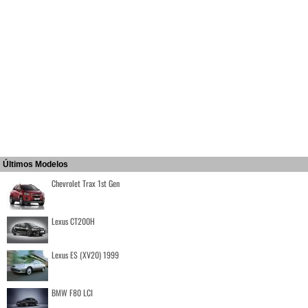
Últimos Modelos
Chevrolet Trax 1st Gen
Lexus CT200H
Lexus ES (XV20) 1999
BMW F80 LCI