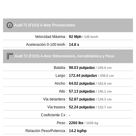
Audi 72 (F103) 4-door Prestaciones
Velocidad Máxima :
92 Mph
/ 148 km/h
Aceleración 0-100 km/h :
14.8 s
Audi 72 (F103) 4-door Dimensiones, Aerodinámica y Peso
Batalla :
98.03 pulgadas
/ 249.0 cm
Largo :
172.44 pulgadas
/ 438.0 cm
Ancho :
64.02 pulgadas
/ 162.6 cm
Alto :
57.13 pulgadas
/ 145.1 cm
Vía delantera :
52.87 pulgadas
/ 134.3 cm
Vía trasera :
52.24 pulgadas
/ 132.7 cm
Coeficiente Cx :
-
Peso :
2260 lbs
/ 1025 kg
Relación Peso/Potencia :
14.2 kg/hp