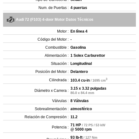
Num. de Puertas :
4 puertas
Audi 72 (F103) 4-door Motor Datos Técnicos
Motor :
En línea 4
Código del Motor :
-
Combustible :
Gasolina
Alimentación :
1 Solex Carburettor
Situación :
Longitudinal
Posición del Motor :
Delantero
3
Cilindrada :
103.4 cu-in
/ 1695 cm
3.15 x 3.32 pulgadas
Diámetro x Carrera :
80.0 x 84.4 mm
Válvulas :
8 Válvulas
Sobrealimentación :
atmosférico
Relación de Compresión :
11.2
71 HP
/ 72 PS / 53 kW
Potencia :
@ 5000 rpm
93 lb-ft
/ 127 Nm