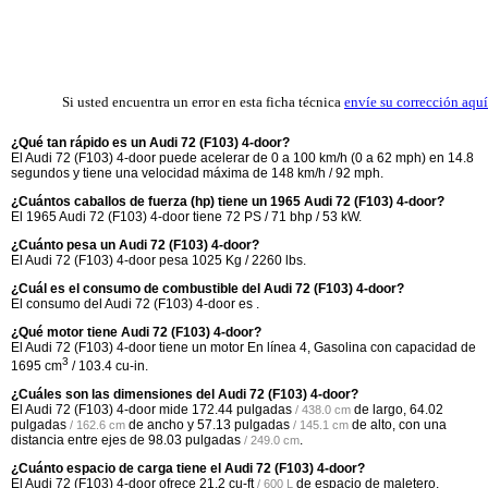
Si usted encuentra un error en esta ficha técnica
envíe su corrección aquí
¿Qué tan rápido es un Audi 72 (F103) 4-door?
El Audi 72 (F103) 4-door puede acelerar de 0 a 100 km/h (0 a 62 mph) en 14.8
segundos y tiene una velocidad máxima de 148 km/h / 92 mph.
¿Cuántos caballos de fuerza (hp) tiene un 1965 Audi 72 (F103) 4-door?
El 1965 Audi 72 (F103) 4-door tiene 72 PS / 71 bhp / 53 kW.
¿Cuánto pesa un Audi 72 (F103) 4-door?
El Audi 72 (F103) 4-door pesa 1025 Kg / 2260 lbs.
¿Cuál es el consumo de combustible del Audi 72 (F103) 4-door?
El consumo del Audi 72 (F103) 4-door es .
¿Qué motor tiene Audi 72 (F103) 4-door?
El Audi 72 (F103) 4-door tiene un motor En línea 4, Gasolina con capacidad de
3
1695 cm
/ 103.4 cu-in.
¿Cuáles son las dimensiones del Audi 72 (F103) 4-door?
El Audi 72 (F103) 4-door mide
172.44 pulgadas
de largo,
64.02
/ 438.0 cm
pulgadas
de ancho y
57.13 pulgadas
de alto, con una
/ 162.6 cm
/ 145.1 cm
distancia entre ejes de
98.03 pulgadas
.
/ 249.0 cm
¿Cuánto espacio de carga tiene el Audi 72 (F103) 4-door?
El Audi 72 (F103) 4-door ofrece
21.2 cu-ft
de espacio de maletero.
/ 600 L