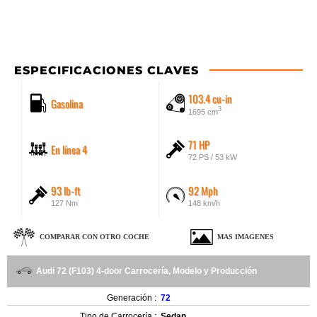
ESPECIFICACIONES CLAVES
103.4 cu-in
Gasolina
3
1695 cm
71 HP
En línea 4
72 PS / 53 kW
93 lb-ft
92 Mph
127 Nm
148 km/h
COMPARAR CON OTRO COCHE
MAS IMAGENES
Audi 72 (F103) 4-door Carrocería, Modelo y Producción
Generación :
72
Tipo de Carrocería :
Sedan