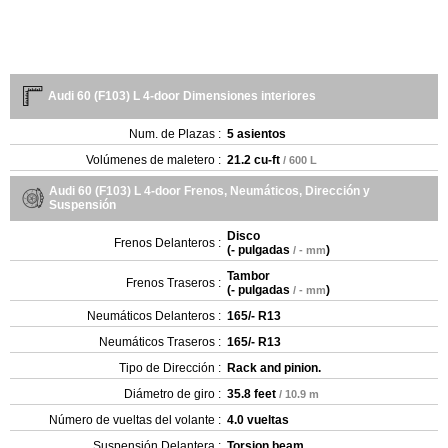
Audi 60 (F103) L 4-door Dimensiones interiores
Num. de Plazas :
5 asientos
Volúmenes de maletero :
21.2 cu-ft
/ 600 L
Audi 60 (F103) L 4-door Frenos, Neumáticos, Dirección y
Suspensión
Disco
Frenos Delanteros :
(
- pulgadas
)
/ - mm
Tambor
Frenos Traseros :
(
- pulgadas
)
/ - mm
Neumáticos Delanteros :
165/- R13
Neumáticos Traseros :
165/- R13
Tipo de Dirección :
Rack and pinion.
Diámetro de giro :
35.8 feet
/ 10.9 m
Número de vueltas del volante :
4.0 vueltas
Suspensión Delantera :
Torsion beam.