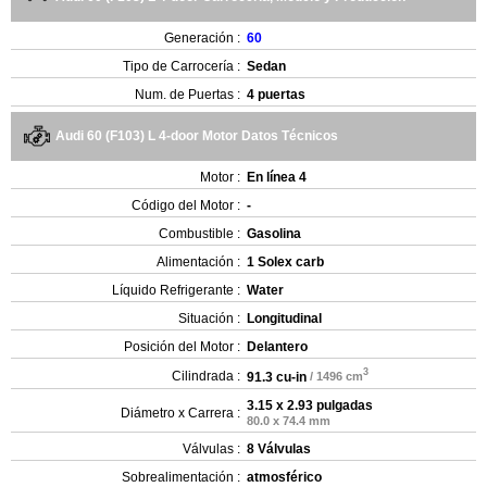
Generación :
60
Tipo de Carrocería :
Sedan
Num. de Puertas :
4 puertas
Audi 60 (F103) L 4-door Motor Datos Técnicos
Motor :
En línea 4
Código del Motor :
-
Combustible :
Gasolina
Alimentación :
1 Solex carb
Líquido Refrigerante :
Water
Situación :
Longitudinal
Posición del Motor :
Delantero
3
Cilindrada :
91.3 cu-in
/ 1496 cm
3.15 x 2.93 pulgadas
Diámetro x Carrera :
80.0 x 74.4 mm
Válvulas :
8 Válvulas
Sobrealimentación :
atmosférico