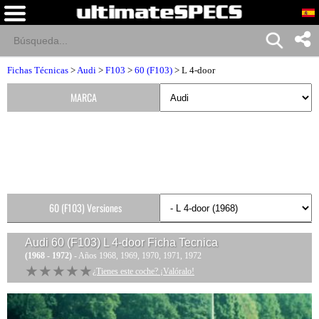
Fichas Técnicas
>
Audi
>
F103
>
60 (F103)
> L 4-door
MARCA
60 (F103) Versiones
Audi 60 (F103) L 4-door
Ficha Tecnica
(1968 - 1972)
- Años 1968, 1969, 1970, 1971, 1972
★★★★★
★★★★★
¿Tienes este coche? ¡Valóralo!