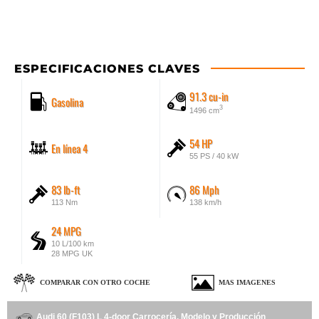
ESPECIFICACIONES CLAVES
91.3 cu-in
Gasolina
3
1496 cm
54 HP
En línea 4
55 PS / 40 kW
83 lb-ft
86 Mph
113 Nm
138 km/h
24 MPG
10 L/100 km
28 MPG UK
COMPARAR CON OTRO COCHE
MAS IMAGENES
Audi 60 (F103) L 4-door Carrocería, Modelo y Producción