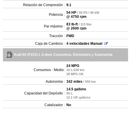
Relación de Compresión :
9.1
54 HP
/ 55 PS / 40 kW
Potencia :
@ 4750 rpm
83 lb-ft
/ 113 Nm
Par máximo :
@ 2600 rpm
Tracción :
FWD
Caja de Cambios :
4 velocidades Manual
Audi 60 (F103) L 4-door Consumos, Emisiones y Autonomia
24 MPG
Consumos - Medio:
10 L/100 km
28 MPG UK
Autonomia :
342 miles
/ 550 km
14.5 gallons
Capacidad del Depósito :
55 L
12.1 UK gallons
Catalizador :
No