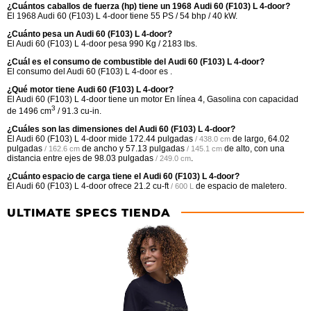
¿Cuántos caballos de fuerza (hp) tiene un 1968 Audi 60 (F103) L 4-door?
El 1968 Audi 60 (F103) L 4-door tiene 55 PS / 54 bhp / 40 kW.
¿Cuánto pesa un Audi 60 (F103) L 4-door?
El Audi 60 (F103) L 4-door pesa 990 Kg / 2183 lbs.
¿Cuál es el consumo de combustible del Audi 60 (F103) L 4-door?
El consumo del Audi 60 (F103) L 4-door es .
¿Qué motor tiene Audi 60 (F103) L 4-door?
El Audi 60 (F103) L 4-door tiene un motor En línea 4, Gasolina con capacidad
3
de 1496 cm
/ 91.3 cu-in.
¿Cuáles son las dimensiones del Audi 60 (F103) L 4-door?
El Audi 60 (F103) L 4-door mide
172.44 pulgadas
de largo,
64.02
/ 438.0 cm
pulgadas
de ancho y
57.13 pulgadas
de alto, con una
/ 162.6 cm
/ 145.1 cm
distancia entre ejes de
98.03 pulgadas
.
/ 249.0 cm
¿Cuánto espacio de carga tiene el Audi 60 (F103) L 4-door?
El Audi 60 (F103) L 4-door ofrece
21.2 cu-ft
de espacio de maletero.
/ 600 L
ULTIMATE SPECS TIENDA