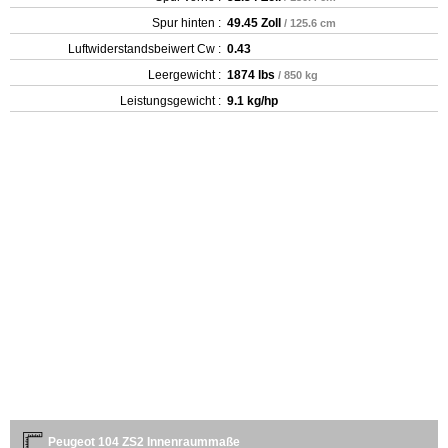
Spur hinten :
49.45 Zoll
/ 125.6 cm
Luftwiderstandsbeiwert Cw :
0.43
Leergewicht‎ :
1874 lbs
/ 850 kg
Leistungsgewicht :
9.1 kg/hp
Peugeot 104 ZS2 Innenraummaße