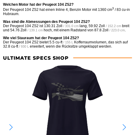
Welchen Motor hat der Peugeot 104 ZS2?
3
Der Peugeot 104 ZS2 hat einen Inline 4, Benzin Motor mit 1360 cm
/ 83 cu-in
Hubraum.
Was sind die Abmessungen des Peugeot 104 ZS2?
Der Peugeot 104 ZS2 ist
130.31 Zoll
lang,
59.92 Zoll
breit
/ 331.0 cm
/ 152.2 cm
und
54.76 Zoll
hoch, mit einem Radstand von
87.8 Zoll
.
/ 139.1 cm
/ 223.0 cm
Wie viel Stauraum hat der Peugeot 104 ZS2?
Der Peugeot 104 ZS2 bietet
5.5 cu-ft
Kofferraumvolumen, das sich auf
/ 155 L
32.8 cu-ft
erweitert, wenn die Rücksitze umgeklappt werden.
/ 930 L
ULTIMATE SPECS SHOP