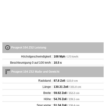
Peugeot 104 ZS2 Leistung
Höchstgeschwindigkeit :
108 Mph
/ 173 km/h
Beschleunigung 0 auf 100 km/h :
10.5 s
Peugeot 104 ZS2 Maße und Gewicht
Radstand :
87.8 Zoll
/ 223.0 cm
Länge :
130.31 Zoll
/ 331.0 cm
Breite :
59.92 Zoll
/ 152.2 cm
Höhe :
54.76 Zoll
/ 139.1 cm
Spur vorne :
51.34 Zoll
/ 130.4 cm