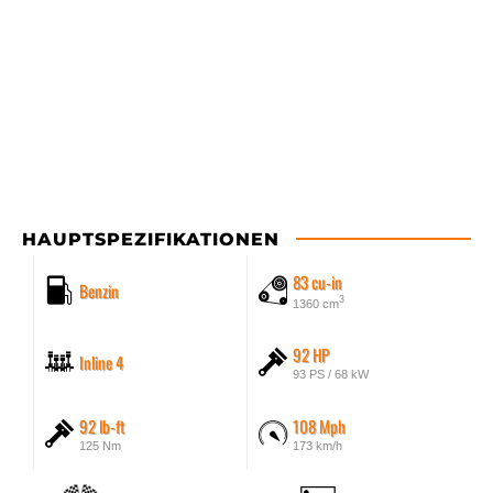
HAUPTSPEZIFIKATIONEN
83 cu-in
Benzin
3
1360 cm
92 HP
Inline 4
93 PS / 68 kW
92 lb-ft
108 Mph
125 Nm
173 km/h