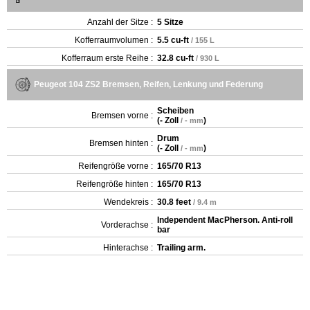
Anzahl der Sitze :
5 Sitze
Kofferraumvolumen :
5.5 cu-ft
/ 155 L
Kofferraum erste Reihe :
32.8 cu-ft
/ 930 L
Peugeot 104 ZS2 Bremsen, Reifen, Lenkung und Federung
Scheiben
Bremsen vorne :
(
- Zoll
)
/ - mm
Drum
Bremsen hinten :
(
- Zoll
)
/ - mm
Reifengröße vorne :
165/70 R13
Reifengröße hinten :
165/70 R13
Wendekreis :
30.8 feet
/ 9.4 m
Independent MacPherson. Anti-roll
Vorderachse :
bar
Hinterachse :
Trailing arm.