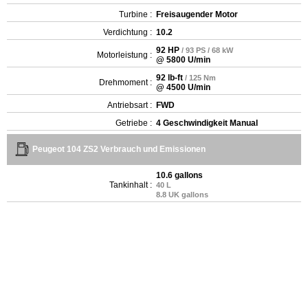
Turbine :
Freisaugender Motor
Verdichtung :
10.2
92 HP
/ 93 PS / 68 kW
Motorleistung :
@ 5800 U/min
92 lb-ft
/ 125 Nm
Drehmoment :
@ 4500 U/min
Antriebsart :
FWD
Getriebe :
4 Geschwindigkeit Manual
Peugeot 104 ZS2 Verbrauch und Emissionen
10.6 gallons
Tankinhalt :
40 L
8.8 UK gallons