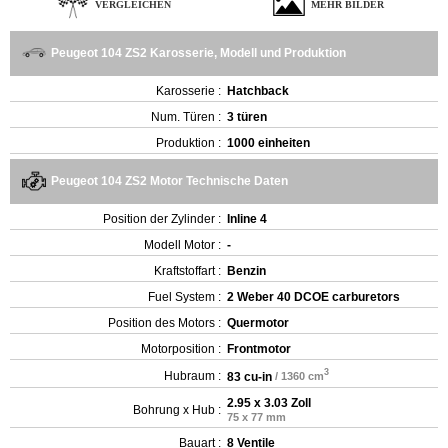
VERGLEICHEN
MEHR BILDER
Peugeot 104 ZS2 Karosserie, Modell und Produktion
Karosserie :
Hatchback
Num. Türen :
3 türen
Produktion :
1000 einheiten
Peugeot 104 ZS2 Motor Technische Daten
Position der Zylinder :
Inline 4
Modell Motor :
-
Kraftstoffart :
Benzin
Fuel System :
2 Weber 40 DCOE carburetors
Position des Motors :
Quermotor
Motorposition :
Frontmotor
3
Hubraum :
83 cu-in
/ 1360 cm
2.95 x 3.03 Zoll
Bohrung x Hub :
75 x 77 mm
Bauart :
8 Ventile