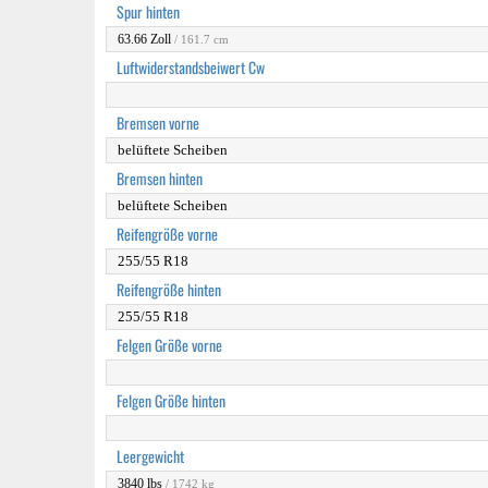
Spur hinten
63.66 Zoll
/ 161.7 cm
Luftwiderstandsbeiwert Cw
Bremsen vorne
belüftete Scheiben
Bremsen hinten
belüftete Scheiben
Reifengröße vorne
255/55 R18
Reifengröße hinten
255/55 R18
Felgen Größe vorne
Felgen Größe hinten
Leergewicht‎
3840 lbs
/ 1742 kg