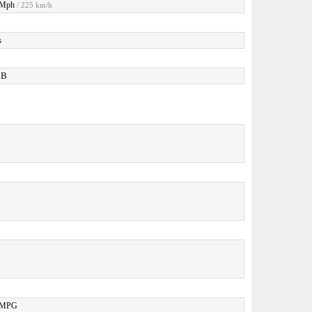
 Mph
/ 225 km/h
s
dB
 MPG