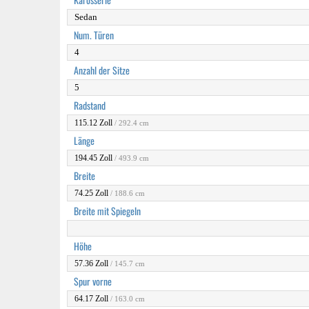
Sedan
Num. Türen
4
Anzahl der Sitze
5
Radstand
115.12 Zoll
/ 292.4 cm
Länge
194.45 Zoll
/ 493.9 cm
Breite
74.25 Zoll
/ 188.6 cm
Breite mit Spiegeln
Höhe
57.36 Zoll
/ 145.7 cm
Spur vorne
64.17 Zoll
/ 163.0 cm