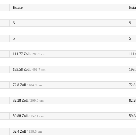
Estate
Esta
5
5
5
5
111.77 Zoll
111.
/ 283.9 cm
193.58 Zoll
193.
/ 491.7 cm
72.8 Zoll
72.8
/ 184.9 cm
82.28 Zoll
82.2
/ 209.0 cm
59.88 Zoll
59.8
/ 152.1 cm
62.4 Zoll
/ 158.5 cm