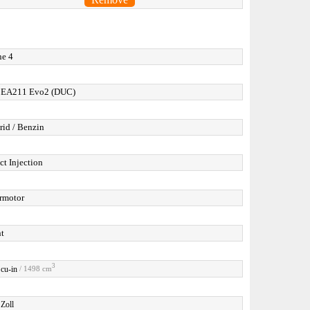
ne 4
EA211 Evo2 (DUC)
rid / Benzin
ct Injection
rmotor
nt
3
 cu-in
/ 1498 cm
 Zoll