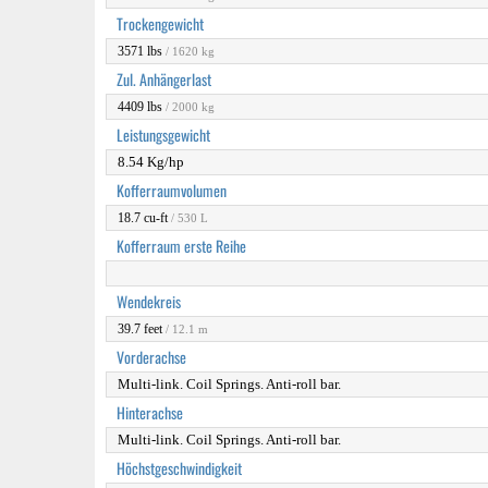
Trockengewicht
3571 lbs
/ 1620 kg
Zul. Anhängerlast
4409 lbs
/ 2000 kg
Leistungsgewicht
8.54 Kg/hp
Kofferraumvolumen
18.7 cu-ft
/ 530 L
Kofferraum erste Reihe
Wendekreis
39.7 feet
/ 12.1 m
Vorderachse
Multi-link. Coil Springs. Anti-roll bar.
Hinterachse
Multi-link. Coil Springs. Anti-roll bar.
Höchstgeschwindigkeit