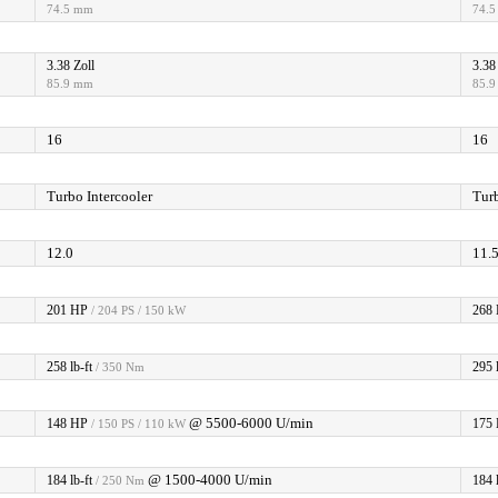
74.5 mm
74.
3.38 Zoll
3.38
85.9 mm
85.
16
16
Turbo Intercooler
Turb
12.0
11.
201 HP
268
/ 204 PS / 150 kW
258 lb-ft
295 l
/ 350 Nm
@ 5500-6000 U/min
148 HP
175
/ 150 PS / 110 kW
@ 1500-4000 U/min
184 lb-ft
184 l
/ 250 Nm