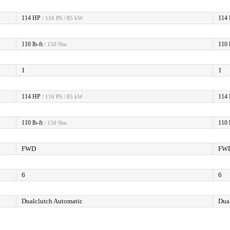
114 HP
114
/ 116 PS / 85 kW
110 lb-ft
110 l
/ 150 Nm
1
1
114 HP
114
/ 116 PS / 85 kW
110 lb-ft
110 l
/ 150 Nm
FWD
FW
6
6
Dualclutch Automatic
Dua