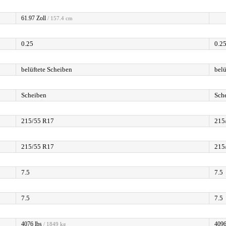
61.97 Zoll
/ 157.4 cm
0.25
0.2
belüftete Scheiben
belü
Scheiben
Sch
215/55 R17
215
215/55 R17
215
7.5
7.5
7.5
7.5
4076 lbs
4096
/ 1849 kg