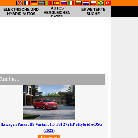
AUTOS
ELEKTRISCHE UND
ERWEITERTE
VERGLEICHEN
HYBRID AUTOS
SUCHE
DATEN
lkswagen Passat B9 Variant 1.5 TSI 272HP eHybrid e-DSG
(2025)
Remove