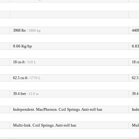
3968 lbs
4409
/ 1800 kg
9.06 Kg/hp
6.8
18 cu-ft
18 c
/ 510 L
62.5 cu-ft
62.5 
/ 1770 L
39.4 feet
39.4 
/ 12.0 m
Independent. MacPherson. Coil Springs. Anti-roll bar.
Inde
Multi-link. Coil Springs. Anti-roll bar.
Mult