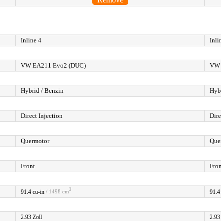
Inline 4
Inli
VW EA211 Evo2 (DUC)
VW 
Hybrid / Benzin
Hyb
Direct Injection
Dire
Quermotor
Que
Front
Fro
3
91.4 cu-in
91.4
/ 1498 cm
2.93 Zoll
2.93