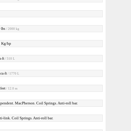
 lbs
/ 2000 kg
3 Kg/hp
u-ft
/ 510 L
cu-ft
/ 1770 L
feet
/ 12.0 m
pendent. MacPherson. Coil Springs. Anti-roll bar.
i-link. Coil Springs. Anti-roll bar.