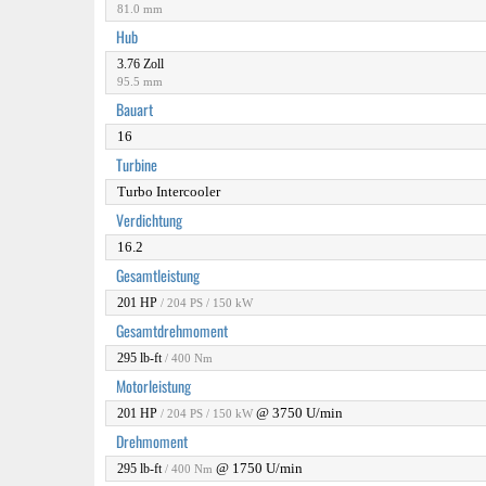
81.0 mm
Hub
3.76 Zoll
95.5 mm
Bauart
16
Turbine
Turbo Intercooler
Verdichtung
16.2
Gesamtleistung
201 HP
/ 204 PS / 150 kW
Gesamtdrehmoment
295 lb-ft
/ 400 Nm
Motorleistung
@ 3750 U/min
201 HP
/ 204 PS / 150 kW
Drehmoment
@ 1750 U/min
295 lb-ft
/ 400 Nm