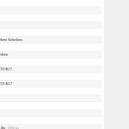
5
ftete Scheiben
eiben
/55 R17
/55 R17
 lbs
/ 1858 kg