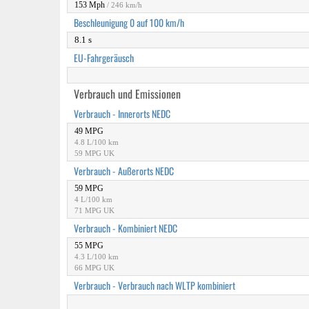
153 Mph
/ 246 km/h
Beschleunigung 0 auf 100 km/h
8.1 s
EU-Fahrgeräusch
Verbrauch und Emissionen
Verbrauch - Innerorts NEDC
49 MPG
4.8 L/100 km
59 MPG UK
Verbrauch - Außerorts NEDC
59 MPG
4 L/100 km
71 MPG UK
Verbrauch - Kombiniert NEDC
55 MPG
4.3 L/100 km
66 MPG UK
Verbrauch - Verbrauch nach WLTP kombiniert