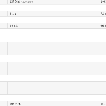
137 Mph
140
/ 220 km/h
8.1 s
7.1 
66 dB
66 
196 MPG
181