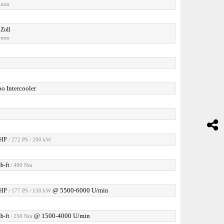
5 mm
 Zoll
9 mm
o Intercooler
5
 HP
/ 272 PS / 200 kW
b-ft
/ 400 Nm
@ 5500-6000 U/min
 HP
/ 177 PS / 130 kW
@ 1500-4000 U/min
b-ft
/ 250 Nm