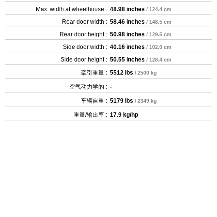
Max. width at wheelhouse :
48.98 inches
/ 124.4 cm
Rear door width :
58.46 inches
/ 148.5 cm
Rear door height :
50.98 inches
/ 129.5 cm
Side door width :
40.16 inches
/ 102.0 cm
Side door height :
50.55 inches
/ 128.4 cm
牵引重量 :
5512 lbs
/ 2500 kg
空气动力学的 :
-
车辆自重 :
5179 lbs
/ 2349 kg
重量/输出率 :
17.9 kg/hp