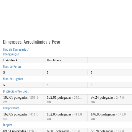
Dimensões, Aerodinâmica e Peso
Tipo de Carroceria /
Configuração
Hatchback
Hatchback
Num. de Portas
5
5
5
Num. de Lugares
5
5
5
Distância entre Eixos
102.01 polegadas
102.01 polegadas
97.24 polegadas
/ 259.1
/ 259.1
/ 247.0
cm
cm
cm
Comprimento
162.05 polegadas
162.05 polegadas
146.06 polegadas
/ 411.6
/ 411.6
/ 371.0
cm
cm
cm
Largura
69.61 polegadas
69.61 polegadas
63.78 polegadas
/ 176.8
/ 176.8
/ 162.0