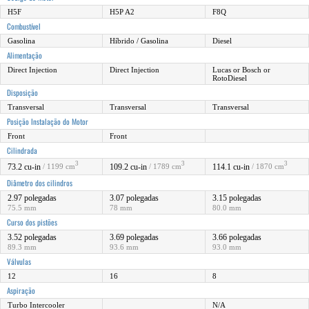
H5F
H5P A2
F8Q
Combustível
Gasolina
Híbrido / Gasolina
Diesel
Alimentação
Direct Injection
Direct Injection
Lucas or Bosch or
RotoDiesel
Disposição
Transversal
Transversal
Transversal
Posição Instalação do Motor
Front
Front
Cilindrada
3
3
3
73.2 cu-in
109.2 cu-in
114.1 cu-in
/ 1199 cm
/ 1789 cm
/ 1870 cm
Diâmetro dos cilindros
2.97 polegadas
3.07 polegadas
3.15 polegadas
75.5 mm
78 mm
80.0 mm
Curso dos pistões
3.52 polegadas
3.69 polegadas
3.66 polegadas
89.3 mm
93.6 mm
93.0 mm
Válvulas
12
16
8
Aspiração
Turbo Intercooler
N/A