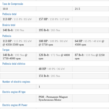
Taxa de Compressão
10.0
21.5
Potência total
113 HP
157 HP
/ 115 PS / 85 kW
/ 159 PS / 117 kW
Binário total
140 lb-ft
195 lb-ft
/ 190 Nm
/ 265 Nm
Potência
113 HP
108 HP
64 HP
/ 115 PS / 85 kW
/ 109 PS / 80 kW
/ 65 PS / 48 kW
@
@ 4350-5500 rpm
@ 5750 rpm
4500 rpm
Torque
140 lb-ft
126 lb-ft
87 lb-ft
/ 190 Nm
@
/ 172 Nm
@ 4000
/ 118 Nm
@ 2250
1750-4000 rpm
rpm
rpm
Potência total elétrico
48 HP
/ 49 PS / 36 kW
151 lb-ft
/ 205 Nm
Number of electric engines
1
Electric engine #1 type
PSM - Permanent Magnet
Synchronous Motor
Electric engine #1 Power