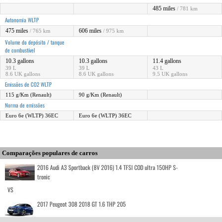
485 miles
/ 781 km
Autonomia WLTP
475 miles
606 miles
/ 765 km
/ 975 km
Volume do depósito / tanque
de combustível
10.3 gallons
10.3 gallons
11.4 gallons
39 L
39 L
43 L
8.6 UK gallons
8.6 UK gallons
9.5 UK gallons
Emissões de CO2 WLTP
115 g/Km (Renault)
90 g/Km (Renault)
Norma de emissões
Euro 6e (WLTP) 36EC
Euro 6e (WLTP) 36EC
Comparações populares de carros
2016 Audi A3 Sportback (8V 2016) 1.4 TFSI COD ultra 150HP S-
tronic
VS
2017 Peugeot 308 2018 GT 1.6 THP 205