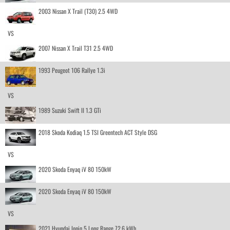
2003 Nissan X Trail (T30) 2.5 4WD
VS
2007 Nissan X Trail T31 2.5 4WD
1993 Peugeot 106 Rallye 1.3i
VS
1989 Suzuki Swift II 1.3 GTi
2018 Skoda Kodiaq 1.5 TSI Greentech ACT Style DSG
VS
2020 Skoda Enyaq iV 80 150kW
2020 Skoda Enyaq iV 80 150kW
VS
2021 Hyundai Ioniq 5 Long Range 72.6 kWh