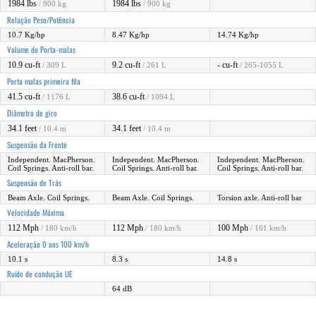
1984 lbs
1984 lbs
/ 900 kg
/ 900 kg
Relação Peso/Potência
10.7 Kg/hp
8.47 Kg/hp
14.74 Kg/hp
Volume do Porta-malas
10.9 cu-ft
9.2 cu-ft
- cu-ft
/ 309 L
/ 261 L
/ 265-1055 L
Porta malas primeira fila
41.5 cu-ft
38.6 cu-ft
/ 1176 L
/ 1094 L
Diâmetro de giro
34.1 feet
34.1 feet
/ 10.4 m
/ 10.4 m
Suspensão da Frente
Independent. MacPherson.
Independent. MacPherson.
Independent. MacPherson.
Coil Springs. Anti-roll bar.
Coil Springs. Anti-roll bar.
Coil Springs. Anti-roll bar.
Suspensão de Trás
Beam Axle. Coil Springs.
Beam Axle. Coil Springs.
Torsion axle. Anti-roll bar
Velocidade Máxima
112 Mph
112 Mph
100 Mph
/ 180 km/h
/ 180 km/h
/ 161 km/h
Aceleração 0 aos 100 km/h
10.1 s
8.3 s
14.8 s
Ruído de condução UE
64 dB