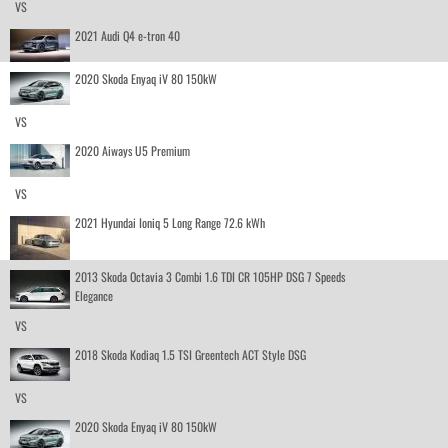
VS
2021 Audi Q4 e-tron 40
2020 Skoda Enyaq iV 80 150kW
VS
2020 Aiways U5 Premium
VS
2021 Hyundai Ioniq 5 Long Range 72.6 kWh
2013 Skoda Octavia 3 Combi 1.6 TDI CR 105HP DSG 7 Speeds
Elegance
VS
2018 Skoda Kodiaq 1.5 TSI Greentech ACT Style DSG
VS
2020 Skoda Enyaq iV 80 150kW