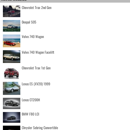
Chevrolet Trax 2nd Gen
Deepal S05
Volvo 740 Wagon
Volvo 740 Wagon Facelift
Chevrolet Trax 1st Gen
Lexus ES (XV20) 1999
Lexus CT200H
BMW F80 LCI
Chrysler Sebring Convertible