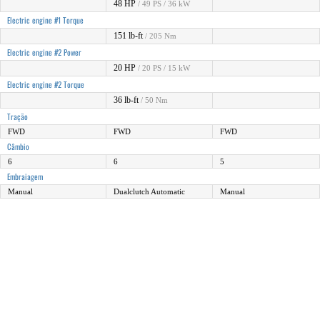
48 HP
/ 49 PS / 36 kW
Electric engine #1 Torque
151 lb-ft
/ 205 Nm
Electric engine #2 Power
20 HP
/ 20 PS / 15 kW
Electric engine #2 Torque
36 lb-ft
/ 50 Nm
Tração
FWD
FWD
FWD
Câmbio
6
6
5
Embraiagem
Manual
Dualclutch Automatic
Manual