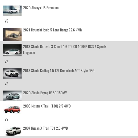
2020 Aiways U5 Premium
VS
2021 Hyundai Ioniq 5 Long Range 72.6 kWh
2013 Skoda Octavia 3 Combi 1.6 TDI CR 105HP DSG 7 Speeds
Elegance
VS
2018 Skoda Kodiaq 1.5 TSI Greentech ACT Style DSG
VS
2020 Skoda Enyaq iV 80 150kW
2003 Nissan X Trail (T30) 2.5 4WD
VS
2007 Nissan X Trail T31 2.5 4WD