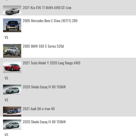
2021 Kia EV6 77.4kWh AWD GT-Line
2005 Mercedes Benz E Class (W211) 280
VS
2005 BMW E60 5 Series 520d
2021 Tesla Model Y 2020 Long Range AWD
VS
2020 Skoda Enyaq iV 80 150kW
VS
2021 Audi Q4 e-tron 40
2020 Skoda Enyaq iV 80 150kW
VS