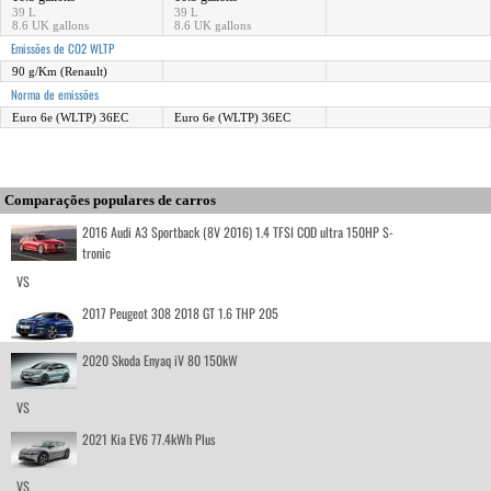
39 L
39 L
8.6 UK gallons
8.6 UK gallons
Emissões de CO2 WLTP
90 g/Km (Renault)
Norma de emissões
Euro 6e (WLTP) 36EC
Euro 6e (WLTP) 36EC
Comparações populares de carros
2016 Audi A3 Sportback (8V 2016) 1.4 TFSI COD ultra 150HP S-
tronic
VS
2017 Peugeot 308 2018 GT 1.6 THP 205
2020 Skoda Enyaq iV 80 150kW
VS
2021 Kia EV6 77.4kWh Plus
VS