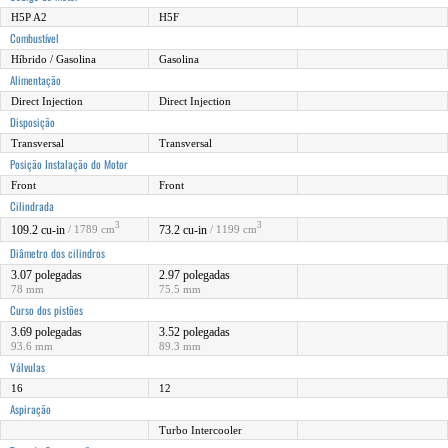
H5P A2
H5F
Combustível
Híbrido / Gasolina
Gasolina
Alimentação
Direct Injection
Direct Injection
Disposição
Transversal
Transversal
Posição Instalação do Motor
Front
Front
Cilindrada
3
3
109.2 cu-in
73.2 cu-in
/ 1789 cm
/ 1199 cm
Diâmetro dos cilindros
3.07 polegadas
2.97 polegadas
78 mm
75.5 mm
Curso dos pistões
3.69 polegadas
3.52 polegadas
93.6 mm
89.3 mm
Válvulas
16
12
Aspiração
Turbo Intercooler