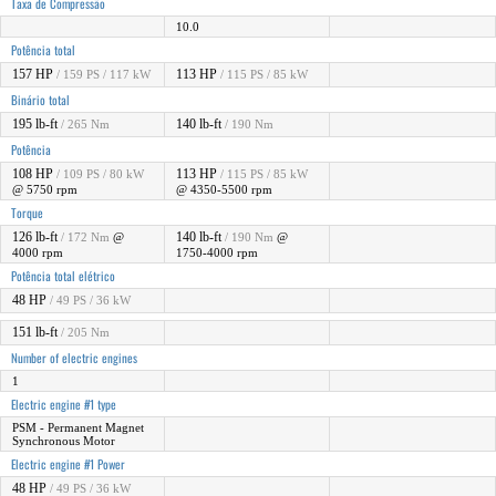
Taxa de Compressão
10.0
Potência total
157 HP
113 HP
/ 159 PS / 117 kW
/ 115 PS / 85 kW
Binário total
195 lb-ft
140 lb-ft
/ 265 Nm
/ 190 Nm
Potência
108 HP
113 HP
/ 109 PS / 80 kW
/ 115 PS / 85 kW
@ 5750 rpm
@ 4350-5500 rpm
Torque
126 lb-ft
140 lb-ft
/ 172 Nm
@
/ 190 Nm
@
4000 rpm
1750-4000 rpm
Potência total elétrico
48 HP
/ 49 PS / 36 kW
151 lb-ft
/ 205 Nm
Number of electric engines
1
Electric engine #1 type
PSM - Permanent Magnet
Synchronous Motor
Electric engine #1 Power
48 HP
/ 49 PS / 36 kW