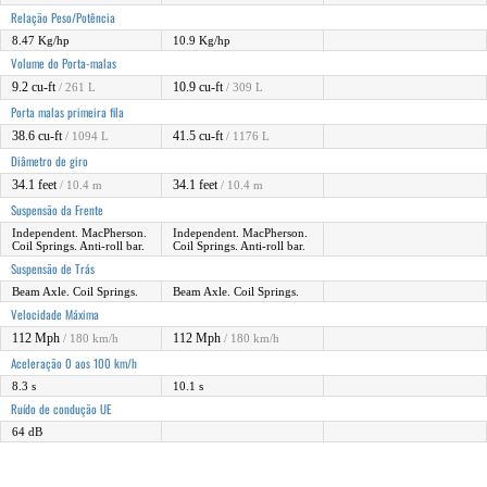
Relação Peso/Potência
8.47 Kg/hp
10.9 Kg/hp
Volume do Porta-malas
9.2 cu-ft
10.9 cu-ft
/ 261 L
/ 309 L
Porta malas primeira fila
38.6 cu-ft
41.5 cu-ft
/ 1094 L
/ 1176 L
Diâmetro de giro
34.1 feet
34.1 feet
/ 10.4 m
/ 10.4 m
Suspensão da Frente
Independent. MacPherson.
Independent. MacPherson.
Coil Springs. Anti-roll bar.
Coil Springs. Anti-roll bar.
Suspensão de Trás
Beam Axle. Coil Springs.
Beam Axle. Coil Springs.
Velocidade Máxima
112 Mph
112 Mph
/ 180 km/h
/ 180 km/h
Aceleração 0 aos 100 km/h
8.3 s
10.1 s
Ruído de condução UE
64 dB