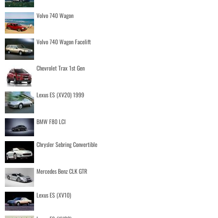
Volvo 740 Wagon
Volvo 740 Wagon Facelift
Chevrolet Trax 1st Gen
Lexus ES (XV20) 1999
BMW F80 LCI
Chrysler Sebring Convertible
Mercedes Benz CLK GTR
Lexus ES (XV10)