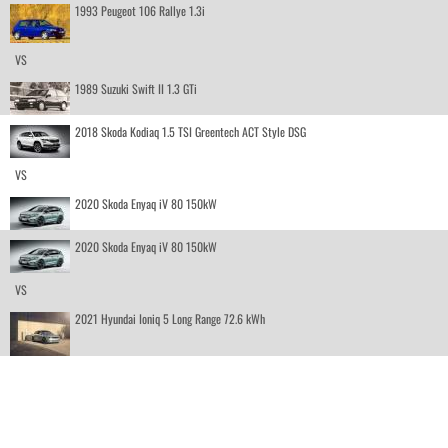
1993 Peugeot 106 Rallye 1.3i
VS
1989 Suzuki Swift II 1.3 GTi
2018 Skoda Kodiaq 1.5 TSI Greentech ACT Style DSG
VS
2020 Skoda Enyaq iV 80 150kW
2020 Skoda Enyaq iV 80 150kW
VS
2021 Hyundai Ioniq 5 Long Range 72.6 kWh