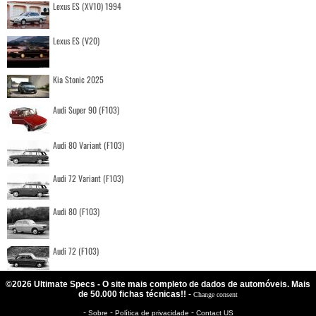
Lexus ES (XV10) 1994
Lexus ES (V20)
Kia Stonic 2025
Audi Super 90 (F103)
Audi 80 Variant (F103)
Audi 72 Variant (F103)
Audi 80 (F103)
Audi 72 (F103)
©2026 Ultimate Specs - O site mais completo de dados de automóveis. Mais
de 50.000 fichas técnicas!!
-
Change consent
-
-
-
Sobre
Política de privacidade
Contact US