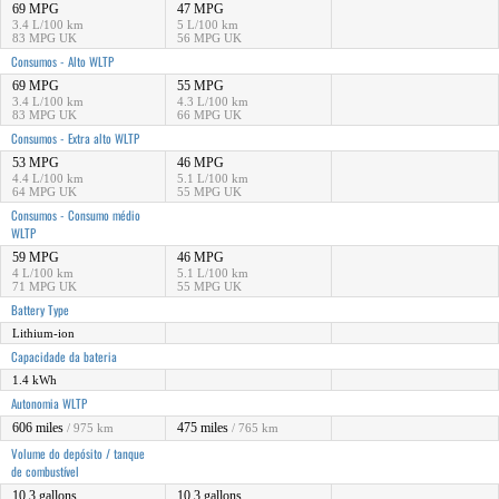
69 MPG
47 MPG
3.4 L/100 km
5 L/100 km
83 MPG UK
56 MPG UK
Consumos - Alto WLTP
69 MPG
55 MPG
3.4 L/100 km
4.3 L/100 km
83 MPG UK
66 MPG UK
Consumos - Extra alto WLTP
53 MPG
46 MPG
4.4 L/100 km
5.1 L/100 km
64 MPG UK
55 MPG UK
Consumos - Consumo médio
WLTP
59 MPG
46 MPG
4 L/100 km
5.1 L/100 km
71 MPG UK
55 MPG UK
Battery Type
Lithium-ion
Capacidade da bateria
1.4 kWh
Autonomia WLTP
606 miles
475 miles
/ 975 km
/ 765 km
Volume do depósito / tanque
de combustível
10.3 gallons
10.3 gallons