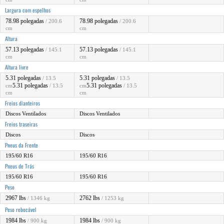
Largura com espelhos
78.98 polegadas
78.98 polegadas
/ 200.6
/ 200.6
cm
cm
Altura
57.13 polegadas
57.13 polegadas
/ 145.1
/ 145.1
cm
cm
Altura livre
5.31 polegadas
5.31 polegadas
/ 13.5
/ 13.5
5.31 polegadas
5.31 polegadas
cm
/ 13.5
cm
/ 13.5
cm
cm
Freios dianteiros
Discos Ventilados
Discos Ventilados
Freios traseiras
Discos
Discos
Pneus da Frente
195/60 R16
195/60 R16
Pneus de Trás
195/60 R16
195/60 R16
Peso
2967 lbs
2762 lbs
/ 1346 kg
/ 1253 kg
Peso rebocável
1984 lbs
1984 lbs
/ 900 kg
/ 900 kg