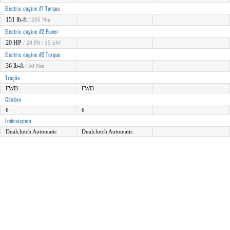
Electric engine #1 Torque
151 lb-ft
/ 205 Nm
Electric engine #2 Power
20 HP
/ 20 PS / 15 kW
Electric engine #2 Torque
36 lb-ft
/ 50 Nm
Tração
FWD
FWD
Câmbio
6
6
Embraiagem
Dualclutch Automatic
Dualclutch Automatic