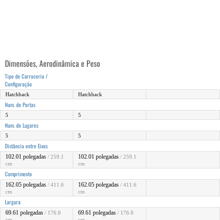
Dimensões, Aerodinâmica e Peso
Tipo de Carroceria /
Configuração
Hatchback
Hatchback
Num. de Portas
5
5
Num. de Lugares
5
5
Distância entre Eixos
102.01 polegadas
102.01 polegadas
/ 259.1
/ 259.1
cm
cm
Comprimento
162.05 polegadas
162.05 polegadas
/ 411.6
/ 411.6
cm
cm
Largura
69.61 polegadas
69.61 polegadas
/ 176.8
/ 176.8
cm
cm